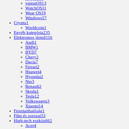
visionOS
13
WatchOS
11
Wear OS
19
Windows
57
Crypto
1
Worldcoin
1
Egyéb kategória
235
Elektromos jármű
116
Audi
1
BMW
1
BYD
7
Chery
2
Dacia
7
Ferrari
2
Huawei
4
Hyundai
2
Nio
3
Renault
2
Skoda
1
Tesla
12
Volkswagen
3
Xiaomi
14
Fenntarthatóság
1
Film és sorozat
33
High-tech eszköz
662
Acer
4