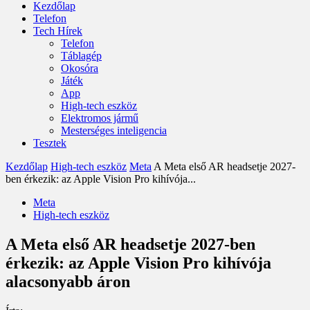
Kezdőlap
Telefon
Tech Hírek
Telefon
Táblagép
Okosóra
Játék
App
High-tech eszköz
Elektromos jármű
Mesterséges inteligencia
Tesztek
Kezdőlap
High-tech eszköz
Meta
A Meta első AR headsetje 2027-
ben érkezik: az Apple Vision Pro kihívója...
Meta
High-tech eszköz
A Meta első AR headsetje 2027-ben
érkezik: az Apple Vision Pro kihívója
alacsonyabb áron