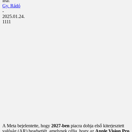
Írta:
Gy. Rádó
-
2025.01.24.
1111
A Meta bejelentette, hogy
2027-ben
piacra dobja első kiterjesztett
valóság (AR) headsetjét, amelynek célja, hogy az
Apple Vision Pro