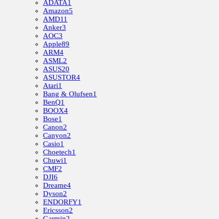
ADATA
1
Amazon
5
AMD
11
Anker
3
AOC
3
Apple
89
ARM
4
ASML
2
ASUS
20
ASUSTOR
4
Atari
1
Bang & Olufsen
1
BenQ
1
BOOX
4
Bose
1
Canon
2
Canyon
2
Casio
1
Choetech
1
Chuwi
1
CMF
2
DJI
6
Dreame
4
Dyson
2
ENDORFY
1
Ericsson
2
Garmin
2