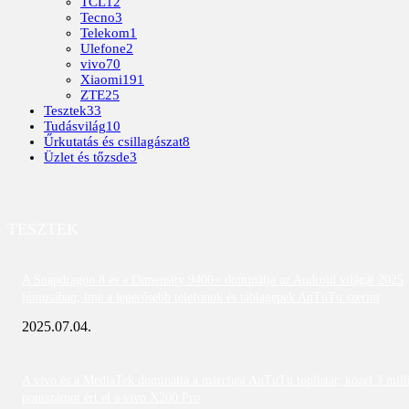
TCL
12
Tecno
3
Telekom
1
Ulefone
2
vivo
70
Xiaomi
191
ZTE
25
Tesztek
33
Tudásvilág
10
Űrkutatás és csillagászat
8
Üzlet és tőzsde
3
TESZTEK
A Snapdragon 8 és a Dimensity 9400+ dominálja az Android világát 2025
júniusában; íme a legerősebb telefonok és táblagépek AnTuTu szerint
2025.07.04.
A vivo és a MediaTek dominálta a márciusi AnTuTu toplistát; közel 3 mill
pontszámot ért el a vivo X200 Pro