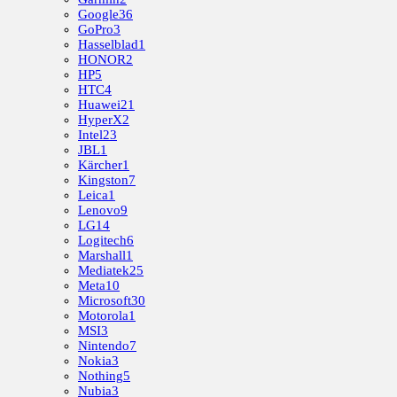
Google
36
GoPro
3
Hasselblad
1
HONOR
2
HP
5
HTC
4
Huawei
21
HyperX
2
Intel
23
JBL
1
Kärcher
1
Kingston
7
Leica
1
Lenovo
9
LG
14
Logitech
6
Marshall
1
Mediatek
25
Meta
10
Microsoft
30
Motorola
1
MSI
3
Nintendo
7
Nokia
3
Nothing
5
Nubia
3