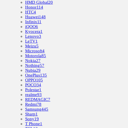
HMD Global
20
Honor
114
HTC
4
Huawei
148
Infinix
11
iQOO
6
Kyocera
1
Lenovo
3
LeTV
1
Meizu
5
Microsoft
4
Motorola
85
Nokia
27
Nothing
57
Nubia
29
OnePlus
135
OPPO
105
POCO
34
Polestar
1
realme
93
REDMAGIC
7
Redmi
78
Samsung
445
Sharp
1
Sony
19
T Phone
1