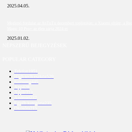
2025.04.05.
Meglepő fordulat az AnTuTu decemberi toplistáján: a Xiaomi eltűnt, a Re
Magic 10 Pro+ az élen zárja 2024-et
2025.01.02.
NÉPSZERŰ BEJEGYZÉSEK
POPULAR CATEGORY
Telefon
1951
High-tech eszköz
529
Samsung
445
App
428
Apple
313
Android
237
Egyéb kategória
235
Okosóra
215