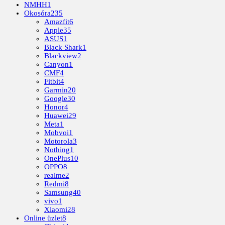
NMHH
1
Okosóra
235
Amazfit
6
Apple
35
ASUS
1
Black Shark
1
Blackview
2
Canyon
1
CMF
4
Fitbit
4
Garmin
20
Google
30
Honor
4
Huawei
29
Meta
1
Mobvoi
1
Motorola
3
Nothing
1
OnePlus
10
OPPO
8
realme
2
Redmi
8
Samsung
40
vivo
1
Xiaomi
28
Online üzlet
8