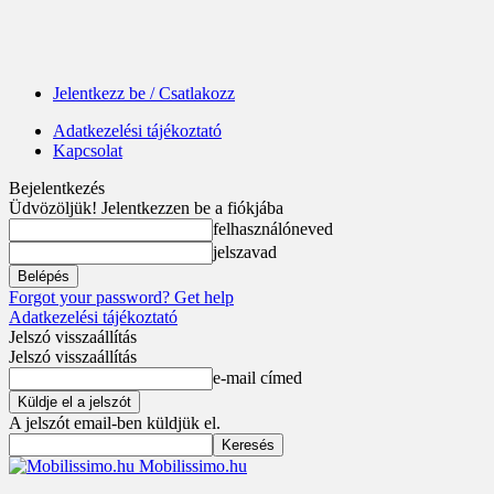
Jelentkezz be / Csatlakozz
Adatkezelési tájékoztató
Kapcsolat
Bejelentkezés
Üdvözöljük! Jelentkezzen be a fiókjába
felhasználóneved
jelszavad
Forgot your password? Get help
Adatkezelési tájékoztató
Jelszó visszaállítás
Jelszó visszaállítás
e-mail címed
A jelszót email-ben küldjük el.
Mobilissimo.hu