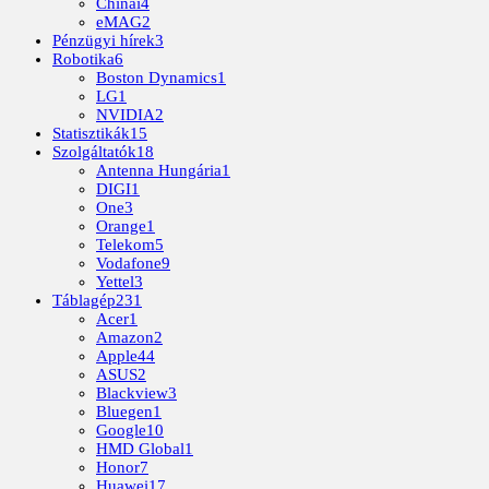
Chinai
4
eMAG
2
Pénzügyi hírek
3
Robotika
6
Boston Dynamics
1
LG
1
NVIDIA
2
Statisztikák
15
Szolgáltatók
18
Antenna Hungária
1
DIGI
1
One
3
Orange
1
Telekom
5
Vodafone
9
Yettel
3
Táblagép
231
Acer
1
Amazon
2
Apple
44
ASUS
2
Blackview
3
Bluegen
1
Google
10
HMD Global
1
Honor
7
Huawei
17