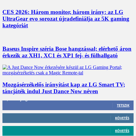
CES 2026: Három monitor, három irány: az LG
UltraGear evo sorozat újradefiniálja az 5K gaming
kategóriát
Baseus Inspire széria Bose hangzással; elérhető áron
érkezik az XH1, XC1 és XP1 fej- és fülhallgató
Mozgásérzékelős irányítást kap az LG Smart TV;
táncjáték indul Just Dance Now néven
3,452
Rajongók
TETSZIK
412
Követő
KÖVETÉS
59
Követő
KÖVETÉS