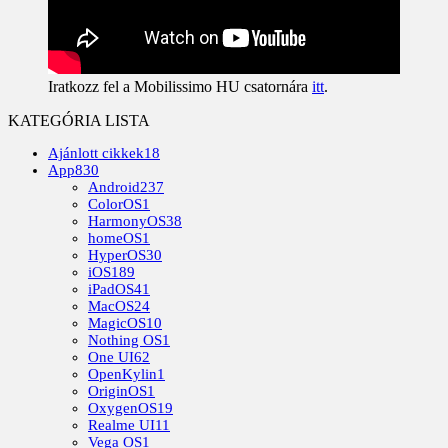
Iratkozz fel a Mobilissimo HU csatornára
itt
.
KATEGÓRIA LISTA
Ajánlott cikkek
18
App
830
Android
237
ColorOS
1
HarmonyOS
38
homeOS
1
HyperOS
30
iOS
189
iPadOS
41
MacOS
24
MagicOS
10
Nothing OS
1
One UI
62
OpenKylin
1
OriginOS
1
OxygenOS
19
Realme UI
11
Vega OS
1