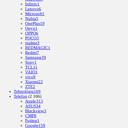
Infinix
1
Lenovo
6
Microsoft
1
Nubia
5
OnePlus
19
Onyx
1
OPPO
6
POCO
3
realme
3
REDMAGIC
1
Redmi
7
Samsung
39
Sony
1
TCL
11
VAIO
1
vivo
9
Xiaomi
22
ZTE
2
Tehnológia
169
Telefon
(2 106)
Apple
313
ASUS
34
Blackview
3
CMF
8
Fujitsu
1
Google
159