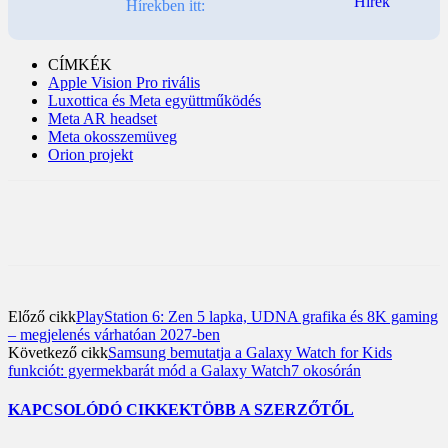
Hírekben itt:
CÍMKÉK
Apple Vision Pro rivális
Luxottica és Meta együttműködés
Meta AR headset
Meta okosszemüveg
Orion projekt
Előző cikk
PlayStation 6: Zen 5 lapka, UDNA grafika és 8K gaming
– megjelenés várhatóan 2027-ben
Következő cikk
Samsung bemutatja a Galaxy Watch for Kids
funkciót: gyermekbarát mód a Galaxy Watch7 okosórán
KAPCSOLÓDÓ CIKKEK
TÖBB A SZERZŐTŐL