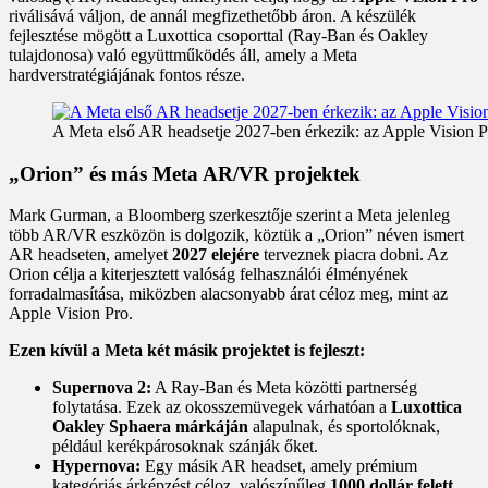
riválisává váljon, de annál megfizethetőbb áron. A készülék
fejlesztése mögött a Luxottica csoporttal (Ray-Ban és Oakley
tulajdonosa) való együttműködés áll, amely a Meta
hardverstratégiájának fontos része.
A Meta első AR headsetje 2027-ben érkezik: az Apple Vision P
„Orion” és más Meta AR/VR projektek
Mark Gurman, a Bloomberg szerkesztője szerint a Meta jelenleg
több AR/VR eszközön is dolgozik, köztük a „Orion” néven ismert
AR headseten, amelyet
2027 elejére
terveznek piacra dobni. Az
Orion célja a kiterjesztett valóság felhasználói élményének
forradalmasítása, miközben alacsonyabb árat céloz meg, mint az
Apple Vision Pro.
Ezen kívül a Meta két másik projektet is fejleszt:
Supernova 2:
A Ray-Ban és Meta közötti partnerség
folytatása. Ezek az okosszemüvegek várhatóan a
Luxottica
Oakley Sphaera márkáján
alapulnak, és sportolóknak,
például kerékpárosoknak szánják őket.
Hypernova:
Egy másik AR headset, amely prémium
kategóriás árképzést céloz, valószínűleg
1000 dollár felett