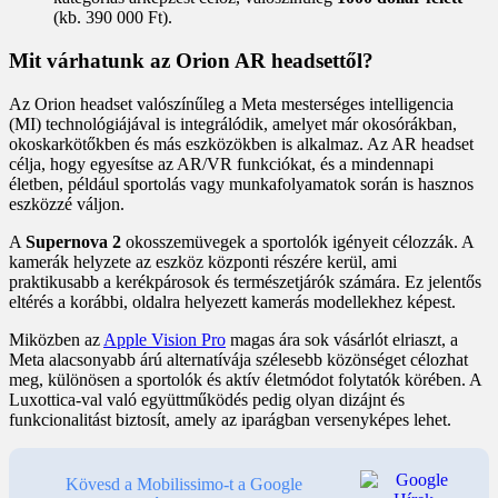
(kb. 390 000 Ft).
Mit várhatunk az Orion AR headsettől?
Az Orion headset valószínűleg a Meta mesterséges intelligencia
(MI) technológiájával is integrálódik, amelyet már okosórákban,
okoskarkötőkben és más eszközökben is alkalmaz. Az AR headset
célja, hogy egyesítse az AR/VR funkciókat, és a mindennapi
életben, például sportolás vagy munkafolyamatok során is hasznos
eszközzé váljon.
A
Supernova 2
okosszemüvegek a sportolók igényeit célozzák. A
kamerák helyzete az eszköz központi részére kerül, ami
praktikusabb a kerékpárosok és természetjárók számára. Ez jelentős
eltérés a korábbi, oldalra helyezett kamerás modellekhez képest.
Miközben az
Apple Vision Pro
magas ára sok vásárlót elriaszt, a
Meta alacsonyabb árú alternatívája szélesebb közönséget célozhat
meg, különösen a sportolók és aktív életmódot folytatók körében. A
Luxottica-val való együttműködés pedig olyan dizájnt és
funkcionalitást biztosít, amely az iparágban versenyképes lehet.
Kövesd a Mobilissimo-t a Google