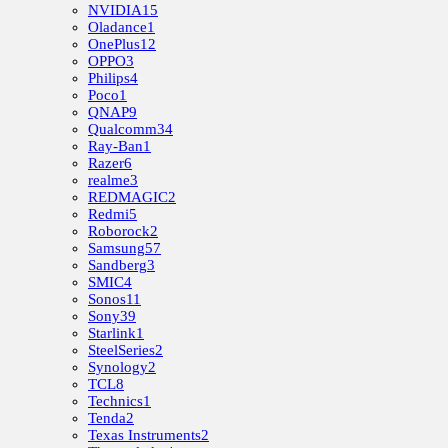
NVIDIA
15
Oladance
1
OnePlus
12
OPPO
3
Philips
4
Poco
1
QNAP
9
Qualcomm
34
Ray-Ban
1
Razer
6
realme
3
REDMAGIC
2
Redmi
5
Roborock
2
Samsung
57
Sandberg
3
SMIC
4
Sonos
11
Sony
39
Starlink
1
SteelSeries
2
Synology
2
TCL
8
Technics
1
Tenda
2
Texas Instruments
2