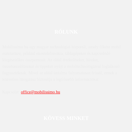
RÓLUNK
Mobilissimo.hu egy magyar technológiai hírportál, amely főként mobil
eszközökre, például okostelefonokra, táblagépekre és kapcsolódó
kiegészítőkre összpontosít. Az oldal értékeléseket, híreket,
összehasonlításokat és tippeket nyújt a mobiltechnológiával foglalkozó
fogyasztóknak. Mivel az oldal tartalma folyamatosan frissül, ennek a
közvetlen látogatása biztosítja a legfrissebb információkat.
Kapcsolat:
office@mobilissimo.hu
KÖVESS MINKET