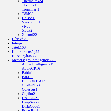
Thermaltake
4
TP-Link
1
Tronsmart
1
TSMC
9
Unisoc
1
ViewSonic
1
vivo
3
Xbox
2
Xiaomi
22
Hírlevél
85
Interjú
1
Játék
103
Kiberbiztonság
22
Kütyü ajánló
35
Mesterséges inteligencia
229
Apple Intelligence
19
AppleGPT
6
Baidu
1
Bard
11
BESPOKE AI
2
ChatGPT
53
Colossus
1
Copilot
2
DALLE-2
1
DeepSeek
2
DiffuCode
1
Ernie Bot
1