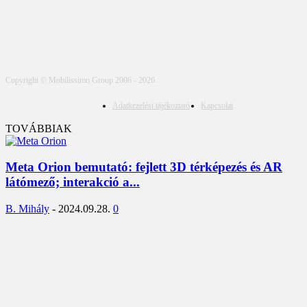
Copyright © Mobilissimo Group 2006 - 2026
Adatkezelési tájékoztató
Kapcsolat
TOVÁBBIAK
Meta Orion bemutató: fejlett 3D térképezés és AR
látómező; interakció a...
B. Mihály
-
2024.09.28.
0