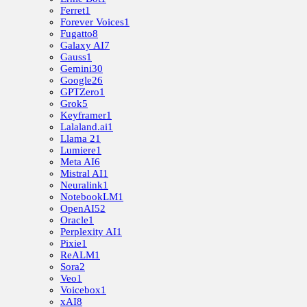
Ferret
1
Forever Voices
1
Fugatto
8
Galaxy AI
7
Gauss
1
Gemini
30
Google
26
GPTZero
1
Grok
5
Keyframer
1
Lalaland.ai
1
Llama 2
1
Lumiere
1
Meta AI
6
Mistral AI
1
Neuralink
1
NotebookLM
1
OpenAI
52
Oracle
1
Perplexity AI
1
Pixie
1
ReALM
1
Sora
2
Veo
1
Voicebox
1
xAI
8