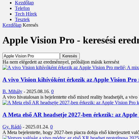
Kezdőlap
Telefon
Tech Hírek
Tesztek
Kezdőlap
Keresés
Apple Vision Pro
-
keresési ere
Ha nem elégedett az eredménnyel, próbáljon másik keresést
A vivo Vision kihívóként érkezik az Apple Vision Pro m
B. Mihály
-
2025.08.16.
0
A vivo hivatalosan is bejelentette első mixed reality headsetjét, a viv
A Meta első AR headsetje 2027-ben érkezik: az Apple
Gy. Rádó
-
2025.01.24.
0
A Meta bejelentette, hogy 2027-ben piacra dobja első kiterjesztett va