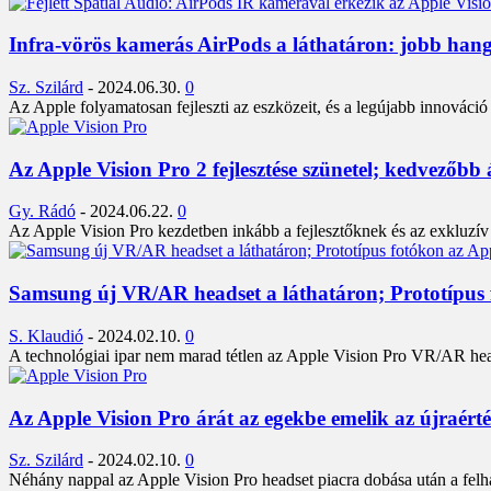
Infra-vörös kamerás AirPods a láthatáron: jobb han
Sz. Szilárd
-
2024.06.30.
0
Az Apple folyamatosan fejleszti az eszközeit, és a legújabb innováci
Az Apple Vision Pro 2 fejlesztése szünetel; kedvezőbb
Gy. Rádó
-
2024.06.22.
0
Az Apple Vision Pro kezdetben inkább a fejlesztőknek és az exkluzív 
Samsung új VR/AR headset a láthatáron; Prototípus 
S. Klaudió
-
2024.02.10.
0
A technológiai ipar nem marad tétlen az Apple Vision Pro VR/AR head
Az Apple Vision Pro árát az egekbe emelik az újraérté
Sz. Szilárd
-
2024.02.10.
0
Néhány nappal az Apple Vision Pro headset piacra dobása után a felha