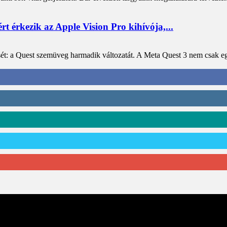
t érkezik az Apple Vision Pro kihívója,...
ét: a Quest szemüveg harmadik változatát. A Meta Quest 3 nem csak egy