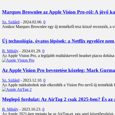
Marques Brownlee az Apple Vision Pro-ról: A jövő k
Sz. Szilárd
-
2024.02.06.
0
Amikor Marques Brownlee egy új termékről tesz közzé recenziót, a vá
Új technológia, óvatos lépések: a Netflix egyelőre nem
B. Mihály
-
2024.01.29.
0
Az Apple Vision Pro, a legújabb realitáskeverő headset piacra dobása 
Az Apple Vision Pro bevezetése közeleg: Mark Gurman
Sz. Szilárd
-
2023.12.10.
0
Az Apple márkaboltok már elkezdték a Vision Pro nevű új termékük be
Meglepő fordulat: Az AirTag 2 csak 2025-ben? És az 
B. Mihály
-
2023.10.23.
0
Az Apple 2021-ben mutatta be az AirTag-et, egy apró követőeszközt, a