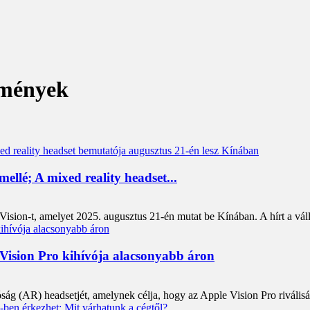
dmények
ellé; A mixed reality headset...
o Vision-t, amelyet 2025. augusztus 21-én mutat be Kínában. A hírt a vál
 Vision Pro kihívója alacsonyabb áron
lóság (AR) headsetjét, amelynek célja, hogy az Apple Vision Pro riválisá