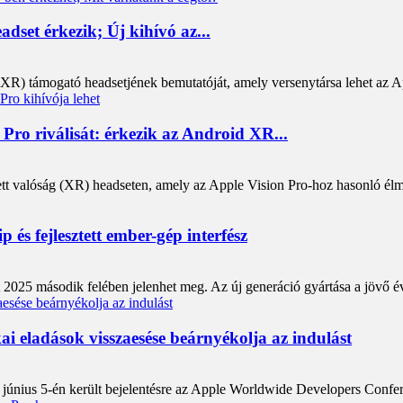
dset érkezik; Új kihívó az...
got (XR) támogató headsetjének bemutatóját, amely versenytársa lehet az 
 Pro riválisát: érkezik az Android XR...
ett valóság (XR) headseten, amely az Apple Vision Pro-hoz hasonló élm
 és fejlesztett ember-gép interfész
 2025 második felében jelenhet meg. Az új generáció gyártása a jövő é
i eladások visszaesése beárnyékolja az indulást
 június 5-én került bejelentésre az Apple Worldwide Developers Confer