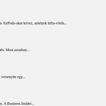
 AirPods-okat tervez, amelyek infra-vörös...
tés. Most azonban...
 versenybe egy...
. A Business Insider...