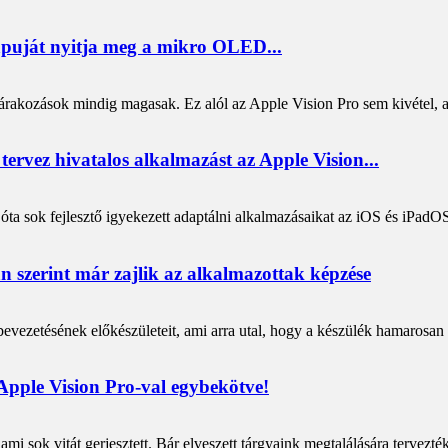
apuját nyitja meg a mikro OLED...
rakozások mindig magasak. Ez alól az Apple Vision Pro sem kivétel, am
 tervez hivatalos alkalmazást az Apple Vision...
óta sok fejlesztő igyekezett adaptálni alkalmazásaikat az iOS és iPadOS
 szerint már zajlik az alkalmazottak képzése
vezetésének előkészületeit, ami arra utal, hogy a készülék hamarosan 
Apple Vision Pro-val egybekötve!
mi sok vitát gerjesztett. Bár elveszett tárgyaink megtalálására tervez