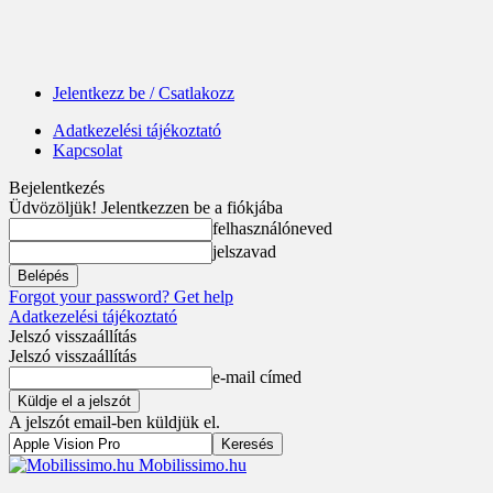
Jelentkezz be / Csatlakozz
Adatkezelési tájékoztató
Kapcsolat
Bejelentkezés
Üdvözöljük! Jelentkezzen be a fiókjába
felhasználóneved
jelszavad
Forgot your password? Get help
Adatkezelési tájékoztató
Jelszó visszaállítás
Jelszó visszaállítás
e-mail címed
A jelszót email-ben küldjük el.
Mobilissimo.hu