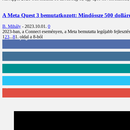
A Meta Quest 3 bemutatkozott: Mindössze 500 dollárér
B. Mihály
-
2023.10.01.
0
2023-ban, a Connect eseményen, a Meta bemutatta legújabb fejlesztés
1
2
3
...
8
1. oldal a 8-ból
3,452
Rajongók
412
Követő
59
Követő
101
Követő
2,589
Feliratkozó