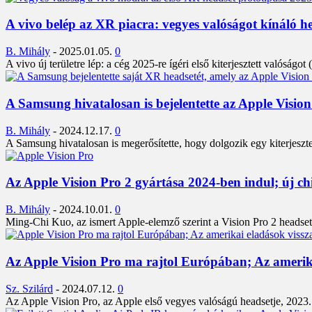
A vivo belép az XR piacra: vegyes valóságot kínáló hea
B. Mihály
-
2025.01.05.
0
A vivo új területre lép: a cég 2025-re ígéri első kiterjesztett valósá
A Samsung hivatalosan is bejelentette az Apple Vision
B. Mihály
-
2024.12.17.
0
A Samsung hivatalosan is megerősítette, hogy dolgozik egy kiterjeszt
Az Apple Vision Pro 2 gyártása 2024-ben indul; új chip
B. Mihály
-
2024.10.01.
0
Ming-Chi Kuo, az ismert Apple-elemző szerint a Vision Pro 2 headset
Az Apple Vision Pro ma rajtol Európában; Az amerika
Sz. Szilárd
-
2024.07.12.
0
Az Apple Vision Pro, az Apple első vegyes valóságú headsetje, 2023.