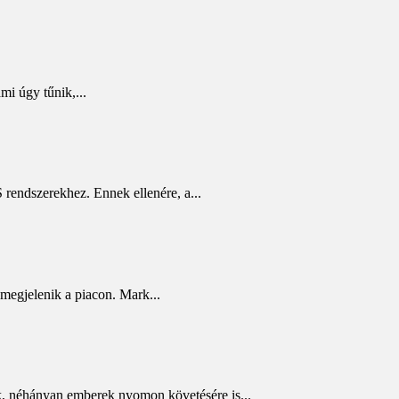
i úgy tűnik,...
 rendszerekhez. Ennek ellenére, a...
megjelenik a piacon. Mark...
ték, néhányan emberek nyomon követésére is...