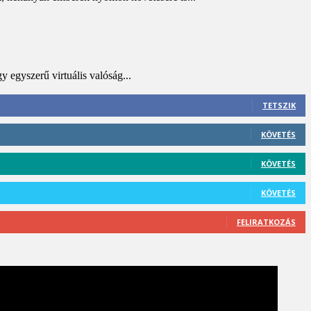
 egyszerű virtuális valóság...
TETSZIK
KÖVETÉS
KÖVETÉS
KÖVETÉS
FELIRATKOZÁS