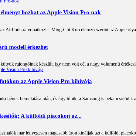
gélményt hozhat az Apple Vision Pro-nak
ó az AirPods-ra vonatkozik. Ming-Chi Kuo elemző szerint az Apple olyan
 árú modell érkezhet
kütyük rajongóinak készült, így nem volt cél a nagy volumenű értékesí
fotókon az Apple Vision Pro kihívója
setjének bemutatása után, és úgy tűnik, a Samsung is bekapcsolódik a
kesítők; A külföldi piacokon az...
sználók már lényegesen magasabb áron kínálják azt a külföldi piacokon