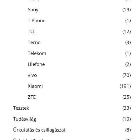
Sony
19
T Phone
1
TCL
12
Tecno
3
Telekom
1
Ulefone
2
vivo
70
Xiaomi
191
ZTE
25
Tesztek
33
Tudásvilág
10
Űrkutatás és csillagászat
8