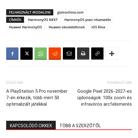
FELHASZNÁLT IRODALOM
gizmochina.com
CÍMKÉK
HarmonyOS NEXT
HarmonyOS piaci részesedés
Huawei HarmonyOS
Huawei okostelefonok
iOS Kína
Előző cikk
Következő cikk
A PlayStation 5 Pro november
Google Pixel 2026-2027-es
7-én érkezik, több mint 50
újdonságok: 100x zoom és
optimalizált játékkal
infravörös arcfelismerés
KAPCSOLÓDÓ CIKKEK
TÖBB A SZERZŐTŐL