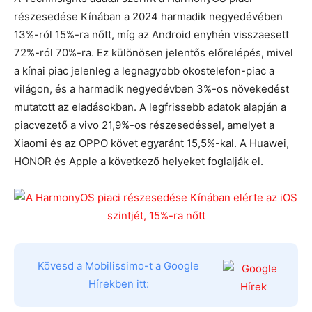
részesedése Kínában a 2024 harmadik negyedévében
13%-ról 15%-ra nőtt, míg az Android enyhén visszaesett
72%-ról 70%-ra. Ez különösen jelentős előrelépés, mivel
a kínai piac jelenleg a legnagyobb okostelefon-piac a
világon, és a harmadik negyedévben 3%-os növekedést
mutatott az eladásokban. A legfrissebb adatok alapján a
piacvezető a vivo 21,9%-os részesedéssel, amelyet a
Xiaomi és az OPPO követ egyaránt 15,5%-kal. A Huawei,
HONOR és Apple a következő helyeket foglalják el.
Kövesd a Mobilissimo-t a Google
Hírekben itt: