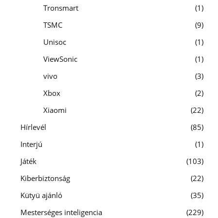
Tronsmart
1
TSMC
9
Unisoc
1
ViewSonic
1
vivo
3
Xbox
2
Xiaomi
22
Hírlevél
85
Interjú
1
Játék
103
Kiberbiztonság
22
Kütyü ajánló
35
Mesterséges inteligencia
229