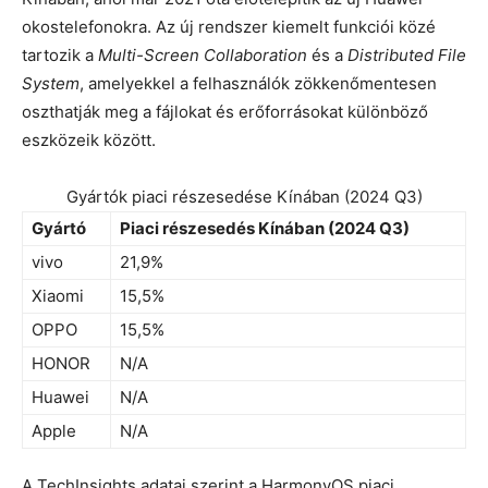
okostelefonokra. Az új rendszer kiemelt funkciói közé
tartozik a
Multi-Screen Collaboration
és a
Distributed File
System
, amelyekkel a felhasználók zökkenőmentesen
oszthatják meg a fájlokat és erőforrásokat különböző
eszközeik között.
Gyártók piaci részesedése Kínában (2024 Q3)
Gyártó
Piaci részesedés Kínában (2024 Q3)
vivo
21,9%
Xiaomi
15,5%
OPPO
15,5%
HONOR
N/A
Huawei
N/A
Apple
N/A
A TechInsights adatai szerint a HarmonyOS piaci