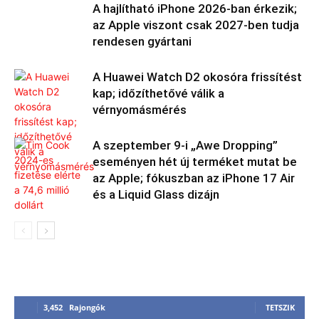
A hajlítható iPhone 2026-ban érkezik;
az Apple viszont csak 2027-ben tudja
rendesen gyártani
A Huawei Watch D2 okosóra frissítést
kap; időzíthetővé válik a
vérnyomásmérés
A szeptember 9-i „Awe Dropping”
eseményen hét új terméket mutat be
az Apple; fókuszban az iPhone 17 Air
és a Liquid Glass dizájn
3,452
Rajongók
TETSZIK