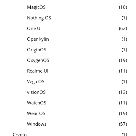
MagicOS
10
Nothing OS
1
One UI
62
OpenKylin
1
OriginOS
1
OxygenOS
19
Realme UI
11
Vega OS
1
visionOS
13
WatchOS
11
Wear OS
19
Windows
57
Crypto
1