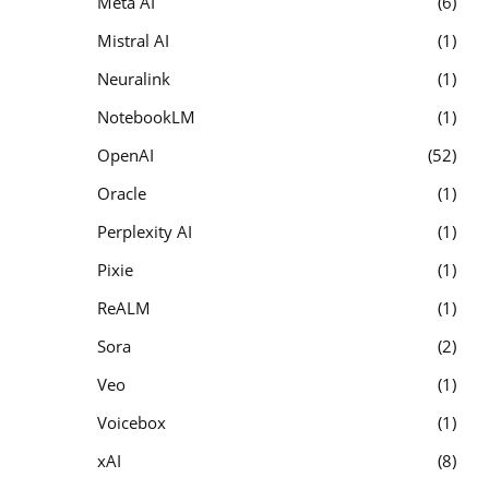
Meta AI
6
Mistral AI
1
Neuralink
1
NotebookLM
1
OpenAI
52
Oracle
1
Perplexity AI
1
Pixie
1
ReALM
1
Sora
2
Veo
1
Voicebox
1
xAI
8