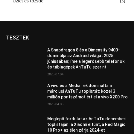
Üzlet és tőzsde
3
TESZTEK
A Snapdragon 8 és a Dimensity 9400+
dominálja az Android világát 2025
júniusában; íme a legerősebb telefonok
és táblagépek AnTuTu szerint
2025.07.04.
A vivo és a MediaTek dominálta a
márciusi AnTuTu toplistát; közel 3
milliós pontszámot ért el a vivo X200 Pro
2025.04.05.
Meglepő fordulat az AnTuTu decemberi
toplistáján: a Xiaomi eltűnt, a Red Magic
10 Pro+ az élen zárja 2024-et