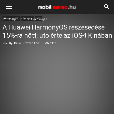
Mobilissimo.hu
HarmonyOS
Android
iOS
Kezdőlap
App
HarmonyOS
A Huawei HarmonyOS részesedése
15%-ra nőtt; utolérte az iOS-t Kínában
Írta:
Gy. Rádó
-
2024.11.06.
2115