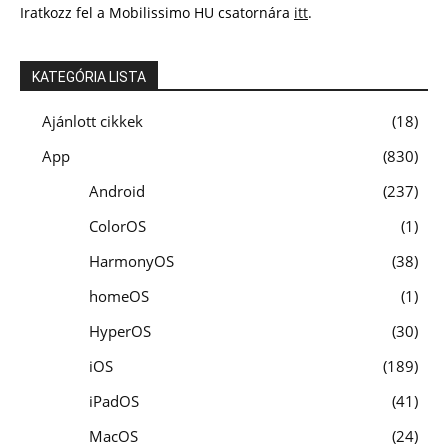
Iratkozz fel a Mobilissimo HU csatornára
itt
.
KATEGÓRIA LISTA
Ajánlott cikkek
18
App
830
Android
237
ColorOS
1
HarmonyOS
38
homeOS
1
HyperOS
30
iOS
189
iPadOS
41
MacOS
24