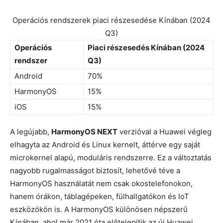
Operációs rendszerek piaci részesedése Kínában (2024
Q3)
Operációs
Piaci részesedés Kínában (2024
rendszer
Q3)
Android
70%
HarmonyOS
15%
iOS
15%
A legújabb,
HarmonyOS NEXT
verzióval a Huawei végleg
elhagyta az Android és Linux kernelt, áttérve egy saját
microkernel alapú, moduláris rendszerre. Ez a változtatás
nagyobb rugalmasságot biztosít, lehetővé téve a
HarmonyOS használatát nem csak okostelefonokon,
hanem órákon, táblagépeken, fülhallgatókon és IoT
eszközökön is. A HarmonyOS különösen népszerű
Kínában, ahol már 2021 óta előtelepítik az új Huawei