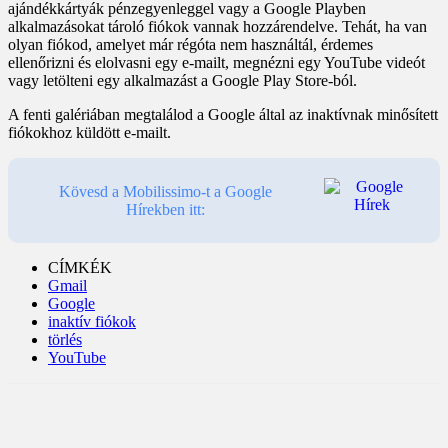
ajándékkártyák pénzegyenleggel vagy a Google Playben
alkalmazásokat tároló fiókok vannak hozzárendelve. Tehát, ha van
olyan fiókod, amelyet már régóta nem használtál, érdemes
ellenőrizni és elolvasni egy e-mailt, megnézni egy YouTube videót
vagy letölteni egy alkalmazást a Google Play Store-ból.
A fenti galériában megtalálod a Google által az inaktívnak minősített
fiókokhoz küldött e-mailt.
Kövesd a Mobilissimo-t a Google
Hírekben itt:
CÍMKÉK
Gmail
Google
inaktív fiókok
törlés
YouTube