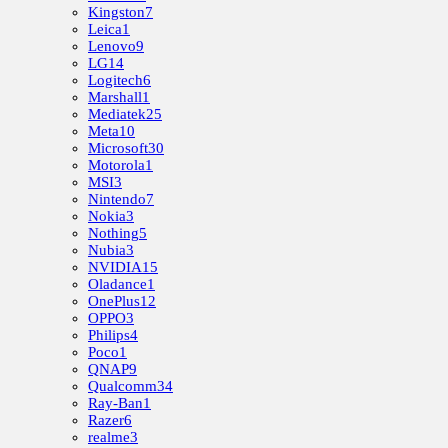
Kingston
7
Leica
1
Lenovo
9
LG
14
Logitech
6
Marshall
1
Mediatek
25
Meta
10
Microsoft
30
Motorola
1
MSI
3
Nintendo
7
Nokia
3
Nothing
5
Nubia
3
NVIDIA
15
Oladance
1
OnePlus
12
OPPO
3
Philips
4
Poco
1
QNAP
9
Qualcomm
34
Ray-Ban
1
Razer
6
realme
3