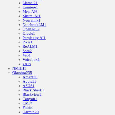
Llama 2
1
Lumiere
1
Meta AI
6
Mistral AI
1
Neuralink
1
NotebookLM
1
OpenAI
52
Oracle
1
Perplexity AI
1
Pixie
1
ReALM
1
Sora
2
Veo
1
Voicebox
1
xAI
8
NMHH
1
Okosóra
235
Amazfit
6
Apple
35
ASUS
1
Black Shark
1
Blackview
2
Canyon
1
CMF
4
Fitbit
4
Garmin
20