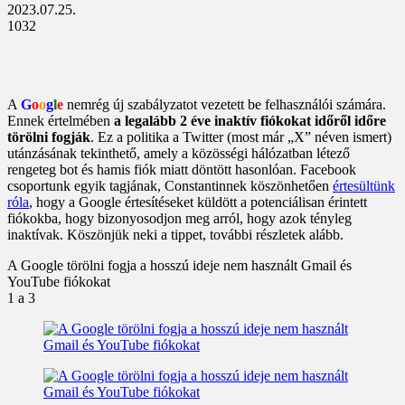
2023.07.25.
1032
A
G
o
o
g
l
e
nemrég új szabályzatot vezetett be felhasználói számára.
Ennek értelmében
a legalább 2 éve inaktív fiókokat időről időre
törölni fogják
. Ez a politika a Twitter (most már „X” néven ismert)
utánzásának tekinthető, amely a közösségi hálózatban létező
rengeteg bot és hamis fiók miatt döntött hasonlóan. Facebook
csoportunk egyik tagjának, Constantinnek köszönhetően
értesültünk
róla
, hogy a Google értesítéseket küldött a potenciálisan érintett
fiókokba, hogy bizonyosodjon meg arról, hogy azok tényleg
inaktívak. Köszönjük neki a tippet, további részletek alább.
A Google törölni fogja a hosszú ideje nem használt Gmail és
YouTube fiókokat
1
a 3