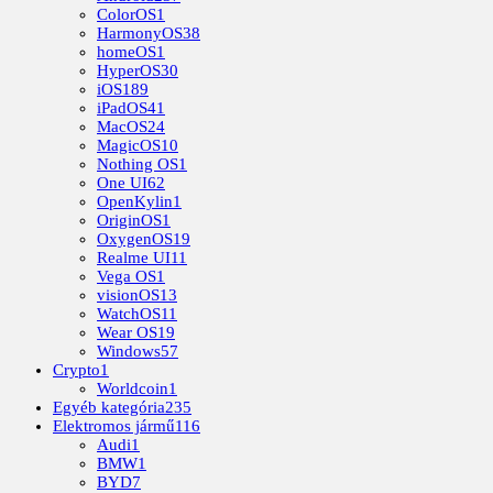
ColorOS
1
HarmonyOS
38
homeOS
1
HyperOS
30
iOS
189
iPadOS
41
MacOS
24
MagicOS
10
Nothing OS
1
One UI
62
OpenKylin
1
OriginOS
1
OxygenOS
19
Realme UI
11
Vega OS
1
visionOS
13
WatchOS
11
Wear OS
19
Windows
57
Crypto
1
Worldcoin
1
Egyéb kategória
235
Elektromos jármű
116
Audi
1
BMW
1
BYD
7