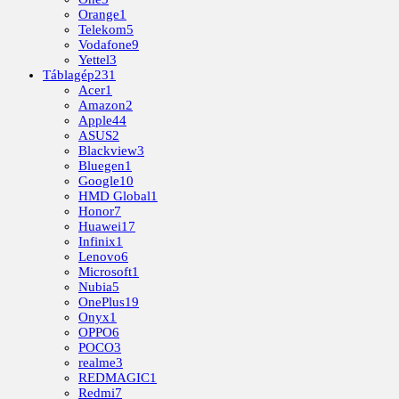
Orange
1
Telekom
5
Vodafone
9
Yettel
3
Táblagép
231
Acer
1
Amazon
2
Apple
44
ASUS
2
Blackview
3
Bluegen
1
Google
10
HMD Global
1
Honor
7
Huawei
17
Infinix
1
Lenovo
6
Microsoft
1
Nubia
5
OnePlus
19
Onyx
1
OPPO
6
POCO
3
realme
3
REDMAGIC
1
Redmi
7