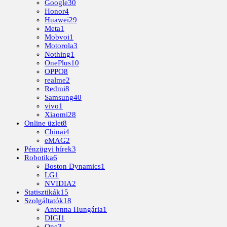
Google
30
Honor
4
Huawei
29
Meta
1
Mobvoi
1
Motorola
3
Nothing
1
OnePlus
10
OPPO
8
realme
2
Redmi
8
Samsung
40
vivo
1
Xiaomi
28
Online üzlet
8
Chinai
4
eMAG
2
Pénzügyi hírek
3
Robotika
6
Boston Dynamics
1
LG
1
NVIDIA
2
Statisztikák
15
Szolgáltatók
18
Antenna Hungária
1
DIGI
1
One
3