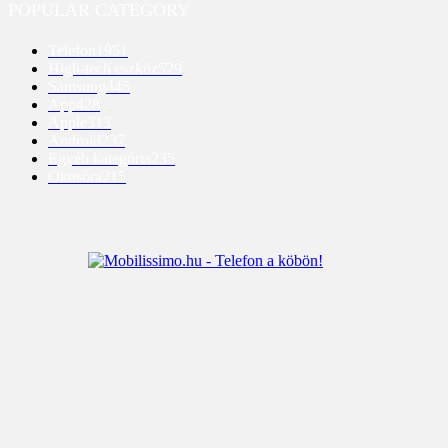
POPULAR CATEGORY
Telefon
1951
High-tech eszköz
529
Samsung
445
App
428
Apple
313
Android
237
Egyéb kategória
235
Okosóra
215