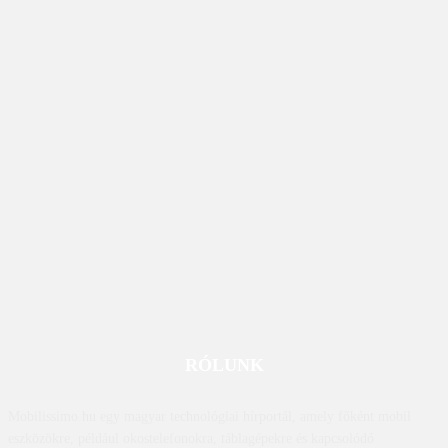
RÓLUNK
Mobilissimo.hu egy magyar technológiai hírportál, amely főként mobil
eszközökre, például okostelefonokra, táblagépekre és kapcsolódó