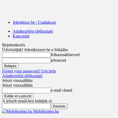
Jelentkezz be / Csatlakozz
Adatkezelési tájékoztató
Kapcsolat
Bejelentkezés
Üdvözöljük! Jelentkezzen be a fiókjába
felhasználóneved
jelszavad
Forgot your password? Get help
Adatkezelési tájékoztató
Jelszó visszaállítás
Jelszó visszaállítás
e-mail címed
A jelszót email-ben küldjük el.
Mobilissimo.hu