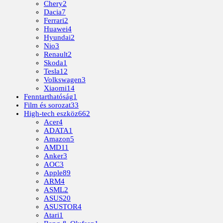
Chery
2
Dacia
7
Ferrari
2
Huawei
4
Hyundai
2
Nio
3
Renault
2
Skoda
1
Tesla
12
Volkswagen
3
Xiaomi
14
Fenntarthatóság
1
Film és sorozat
33
High-tech eszköz
662
Acer
4
ADATA
1
Amazon
5
AMD
11
Anker
3
AOC
3
Apple
89
ARM
4
ASML
2
ASUS
20
ASUSTOR
4
Atari
1