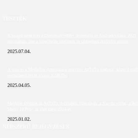
TESZTEK
A Snapdragon 8 és a Dimensity 9400+ dominálja az Android világát 2025
júniusában; íme a legerősebb telefonok és táblagépek AnTuTu szerint
2025.07.04.
A vivo és a MediaTek dominálta a márciusi AnTuTu toplistát; közel 3 mill
pontszámot ért el a vivo X200 Pro
2025.04.05.
Meglepő fordulat az AnTuTu decemberi toplistáján: a Xiaomi eltűnt, a Re
Magic 10 Pro+ az élen zárja 2024-et
2025.01.02.
NÉPSZERŰ BEJEGYZÉSEK