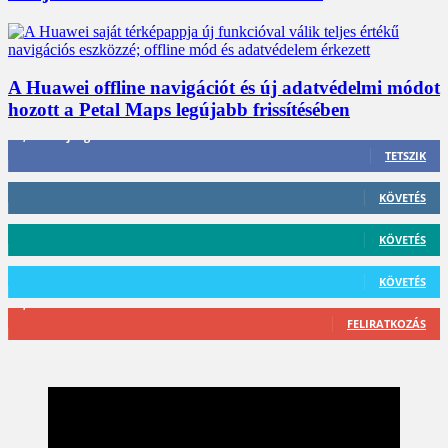
A Huawei offline navigációt és új adatvédelmi módot
hozott a Petal Maps legújabb frissítésében
3,452
Rajongók
TETSZIK
412
Követő
KÖVETÉS
59
Követő
KÖVETÉS
101
Követő
KÖVETÉS
2,589
Feliratkozó
FELIRATKOZÁS