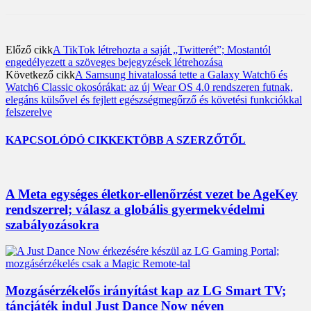
Előző cikk
A TikTok létrehozta a saját „Twitterét”; Mostantól
engedélyezett a szöveges bejegyzések létrehozása
Következő cikk
A Samsung hivatalossá tette a Galaxy Watch6 és
Watch6 Classic okosórákat: az új Wear OS 4.0 rendszeren futnak,
elegáns külsővel és fejlett egészségmegőrző és követési funkciókkal
felszerelve
KAPCSOLÓDÓ CIKKEK
TÖBB A SZERZŐTŐL
A Meta egységes életkor-ellenőrzést vezet be AgeKey
rendszerrel; válasz a globális gyermekvédelmi
szabályozásokra
Mozgásérzékelős irányítást kap az LG Smart TV;
táncjáték indul Just Dance Now néven