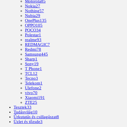
Motorola
85
Nokia
27
Nothing
57
Nubia
29
OnePlus
135
OPPO
105
POCO
34
Polestar
1
realme
93
REDMAGIC
7
Redmi
78
Samsung
445
Sharp
1
Sony
19
T Phone
1
TCL
12
Tecno
3
Telekom
1
Ulefone
2
vivo
70
Xiaomi
191
ZTE
25
Tesztek
33
Tudásvilág
10
Űrkutatás és csillagászat
8
Üzlet és tőzsde
3