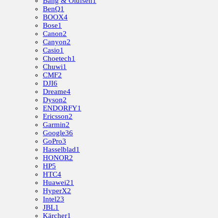
Bang & Olufsen
1
BenQ
1
BOOX
4
Bose
1
Canon
2
Canyon
2
Casio
1
Choetech
1
Chuwi
1
CMF
2
DJI
6
Dreame
4
Dyson
2
ENDORFY
1
Ericsson
2
Garmin
2
Google
36
GoPro
3
Hasselblad
1
HONOR
2
HP
5
HTC
4
Huawei
21
HyperX
2
Intel
23
JBL
1
Kärcher
1