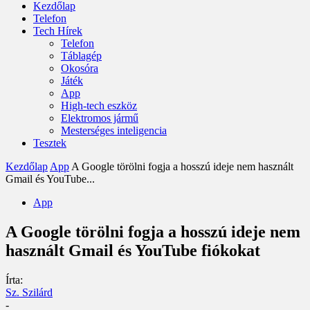
Kezdőlap
Telefon
Tech Hírek
Telefon
Táblagép
Okosóra
Játék
App
High-tech eszköz
Elektromos jármű
Mesterséges inteligencia
Tesztek
Kezdőlap
App
A Google törölni fogja a hosszú ideje nem használt
Gmail és YouTube...
App
A Google törölni fogja a hosszú ideje nem
használt Gmail és YouTube fiókokat
Írta:
Sz. Szilárd
-