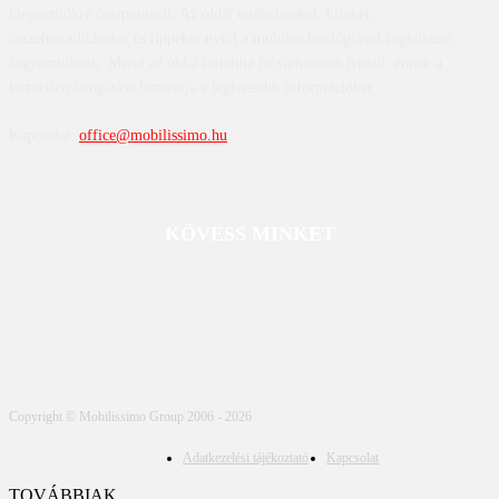
kiegészítőkre összpontosít. Az oldal értékeléseket, híreket,
összehasonlításokat és tippeket nyújt a mobiltechnológiával foglalkozó
fogyasztóknak. Mivel az oldal tartalma folyamatosan frissül, ennek a
közvetlen látogatása biztosítja a legfrissebb információkat.
Kapcsolat:
office@mobilissimo.hu
KÖVESS MINKET
Copyright © Mobilissimo Group 2006 - 2026
Adatkezelési tájékoztató
Kapcsolat
TOVÁBBIAK