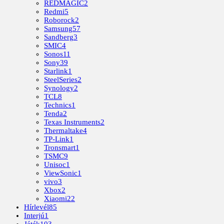
REDMAGIC
2
Redmi
5
Roborock
2
Samsung
57
Sandberg
3
SMIC
4
Sonos
11
Sony
39
Starlink
1
SteelSeries
2
Synology
2
TCL
8
Technics
1
Tenda
2
Texas Instruments
2
Thermaltake
4
TP-Link
1
Tronsmart
1
TSMC
9
Unisoc
1
ViewSonic
1
vivo
3
Xbox
2
Xiaomi
22
Hírlevél
85
Interjú
1