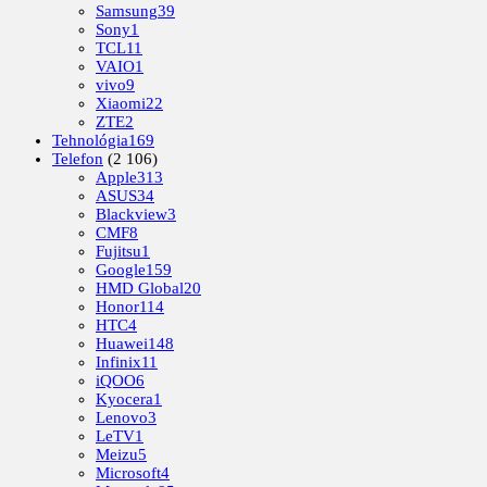
Samsung
39
Sony
1
TCL
11
VAIO
1
vivo
9
Xiaomi
22
ZTE
2
Tehnológia
169
Telefon
(2 106)
Apple
313
ASUS
34
Blackview
3
CMF
8
Fujitsu
1
Google
159
HMD Global
20
Honor
114
HTC
4
Huawei
148
Infinix
11
iQOO
6
Kyocera
1
Lenovo
3
LeTV
1
Meizu
5
Microsoft
4