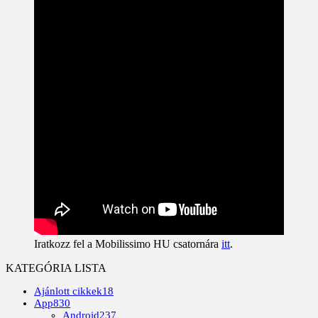
Iratkozz fel a Mobilissimo HU csatornára
itt
.
KATEGÓRIA LISTA
Ajánlott cikkek
18
App
830
Android
237