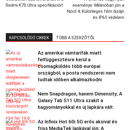
Redmi K70 Ultra specifikációit
eseménye: Milánóban jön a
Nord 4; Különleges fém dizájn
és IP65 védelem
KAPCSOLÓDÓ CIKKEK
TÖBB A SZERZŐTŐL
Az amerikai vámtarifák miatt
felfüggesztésre kerül a
csomagküldés több európai
országból; a posta rendszerei nem
tudtak időben alkalmazkodni
Nem Snapdragon, hanem Dimensity; A
Galaxy Tab S11 Ultra szakít a
hagyományokkal és új lapkára vált
Az Infinix Hot 60i 5G erős aksival és
friss MediaTek lapkával jön; A