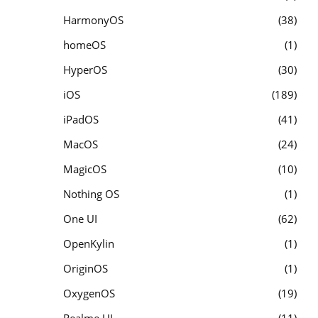
HarmonyOS
38
homeOS
1
HyperOS
30
iOS
189
iPadOS
41
MacOS
24
MagicOS
10
Nothing OS
1
One UI
62
OpenKylin
1
OriginOS
1
OxygenOS
19
Realme UI
11