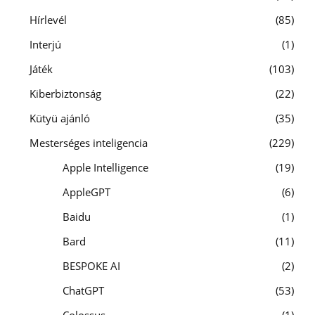
Hírlevél
85
Interjú
1
Játék
103
Kiberbiztonság
22
Kütyü ajánló
35
Mesterséges inteligencia
229
Apple Intelligence
19
AppleGPT
6
Baidu
1
Bard
11
BESPOKE AI
2
ChatGPT
53
Colossus
1