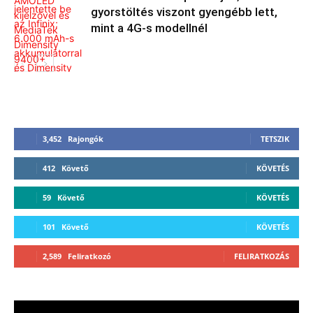
gyorstöltés viszont gyengébb lett,
mint a 4G-s modellnél
3,452
Rajongók
TETSZIK
412
Követő
KÖVETÉS
59
Követő
KÖVETÉS
101
Követő
KÖVETÉS
2,589
Feliratkozó
FELIRATKOZÁS