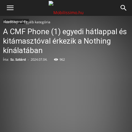
Mobilissimo.hu
Egyéb kategória
Kezdőlap
Egyéb kategória
A CMF Phone (1) egyedi hátlappal és
kitámasztóval érkezik a Nothing
kínálatában
Írta:
Sz. Szilárd
-
2024.07.04.
962