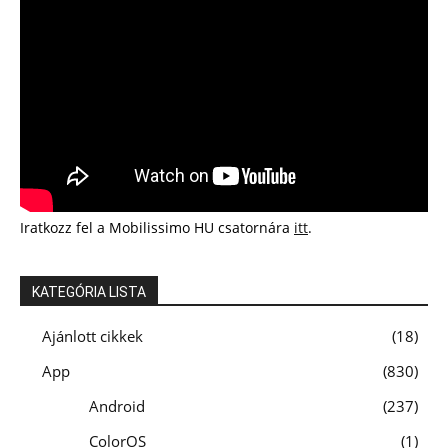
Iratkozz fel a Mobilissimo HU csatornára
itt
.
KATEGÓRIA LISTA
Ajánlott cikkek
18
App
830
Android
237
ColorOS
1