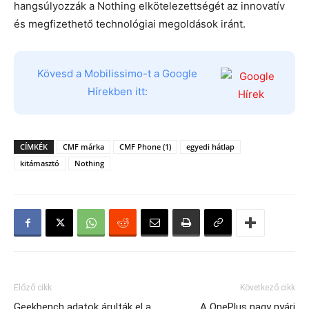
hangsúlyozzák a Nothing elkötelezettségét az innovatív
és megfizethető technológiai megoldások iránt.
Kövesd a Mobilissimo-t a Google
Hírekben itt:
CÍMKÉK
CMF márka
CMF Phone (1)
egyedi hátlap
kitámasztó
Nothing
Előző cikk
Következő cikk
Geekbench adatok árulták el a
A OnePlus nagy nyári