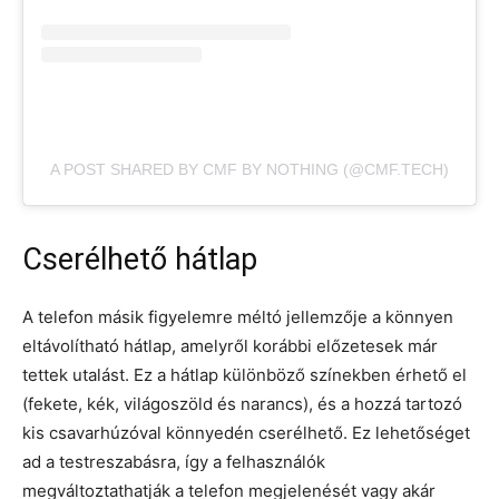
A POST SHARED BY CMF BY NOTHING (@CMF.TECH)
Cserélhető hátlap
A telefon másik figyelemre méltó jellemzője a könnyen
eltávolítható hátlap, amelyről korábbi előzetesek már
tettek utalást. Ez a hátlap különböző színekben érhető el
(fekete, kék, világoszöld és narancs), és a hozzá tartozó
kis csavarhúzóval könnyedén cserélhető. Ez lehetőséget
ad a testreszabásra, így a felhasználók
megváltoztathatják a telefon megjelenését vagy akár