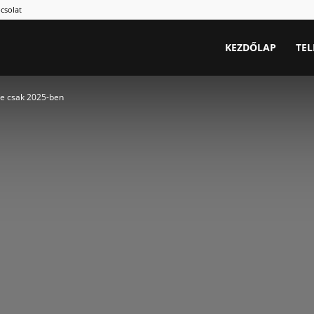
csolat
.hu
KEZDŐLAP
TE
 de csak 2025-ben