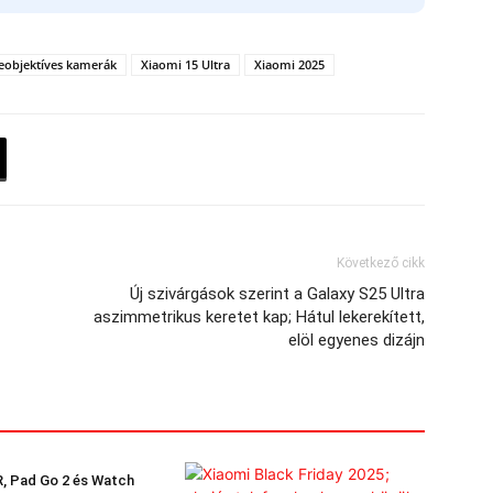
leobjektíves kamerák
Xiaomi 15 Ultra
Xiaomi 2025
Következő cikk
Új szivárgások szerint a Galaxy S25 Ultra
aszimmetrikus keretet kap; Hátul lekerekített,
elöl egyenes dizájn
, Pad Go 2 és Watch