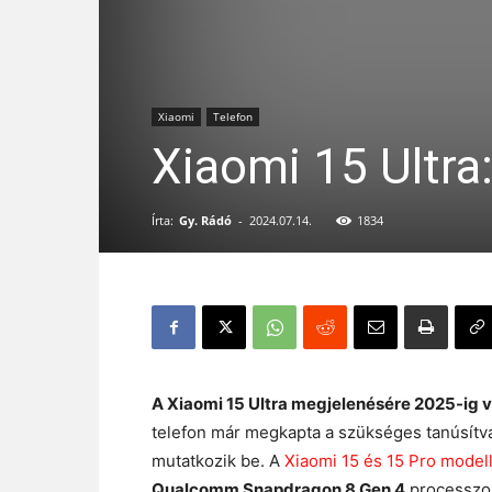
Xiaomi
Telefon
Xiaomi 15 Ultra
Írta:
Gy. Rádó
-
2024.07.14.
1834
A Xiaomi 15 Ultra megjelenésére 2025-ig v
telefon már megkapta a szükséges tanúsítv
mutatkozik be. A
Xiaomi 15 és 15 Pro model
Qualcomm Snapdragon 8 Gen 4
processzorr