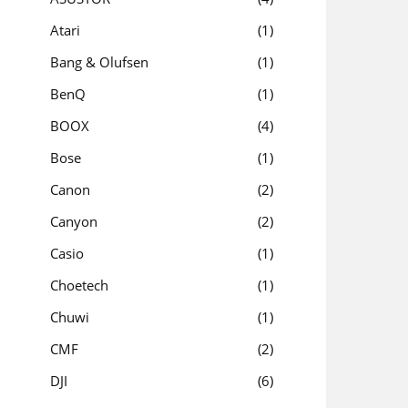
Atari
1
Bang & Olufsen
1
BenQ
1
BOOX
4
Bose
1
Canon
2
Canyon
2
Casio
1
Choetech
1
Chuwi
1
CMF
2
DJI
6