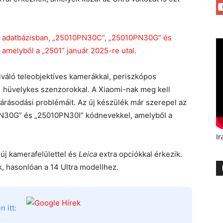
kiváló teleobjektíves kamerákkal, periszkópos
 1 hüvelykes szenzorokkal. A Xiaomi-nak meg kell
párásodási problémáit. Az új készülék már szerepel az
N30G” és „25010PN30I” kódnevekkel, amelyből a
Ir
 új kamerafelülettel és
Leica
extra opciókkal érkezik.
k, hasonlóan a 14 Ultra modellhez.
 itt: