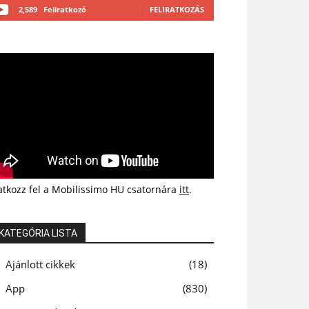
2,589
Feliratkozó
FELIRATKOZÁS
atkozz fel a Mobilissimo HU csatornára
itt
.
KATEGÓRIA LISTA
Ajánlott cikkek
18
App
830