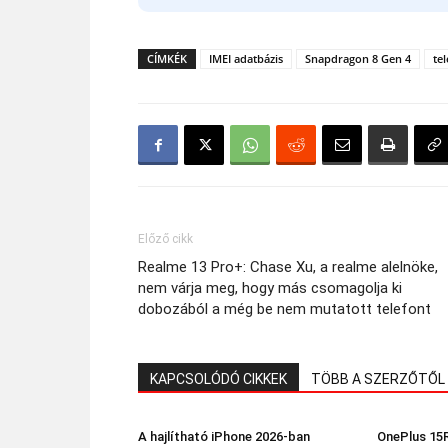
CÍMKÉK
IMEI adatbázis
Snapdragon 8 Gen 4
te
Előző cikk
Realme 13 Pro+: Chase Xu, a realme alelnöke,
nem várja meg, hogy más csomagolja ki
dobozából a még be nem mutatott telefont
KAPCSOLÓDÓ CIKKEK
TÖBB A SZERZŐTŐL
A hajlítható iPhone 2026-ban
OnePlus 15R