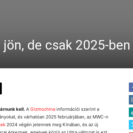
: jön, de csak 2025-ben
árnunk kell.
A
Gizmochina
információi szerint a
ányokat, és várhatóan 2025 februárjában, az MWC-n
lek
2024 végén jelennek meg Kínában, és az új
al érkeznek, amelyek közül az Ultra változat is ezt