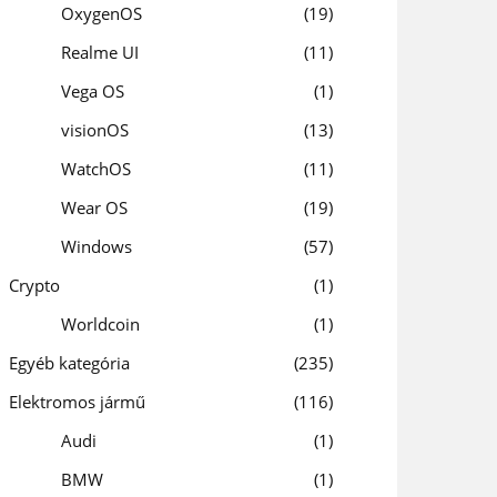
OxygenOS
19
Realme UI
11
Vega OS
1
visionOS
13
WatchOS
11
Wear OS
19
Windows
57
Crypto
1
Worldcoin
1
Egyéb kategória
235
Elektromos jármű
116
Audi
1
BMW
1