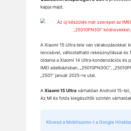
kapja majd.
A Xiaomi 15 Ultra tele van várakozásokkal: 
lencsével, változtatható rekesznyílással és
oldania a Xiaomi 14 Ultra kondenzációs és 
IMEI adatbázisban, „25010PN30C”, „25010P
„2501” január 2025-re utal.
A
Xiaomi 15 Ultra
várhatóan Android 15-tel,
Az MI és fotós kiegészítők szintén várhatóa
Kövesd a Mobilissimo-t a Google Hírekben