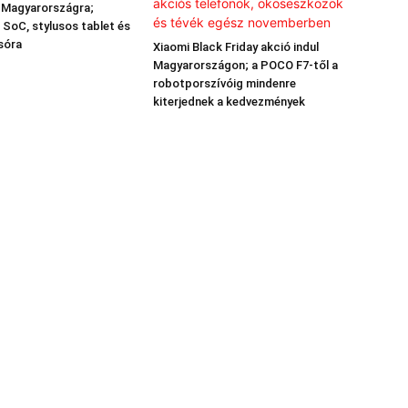
k Magyarországra;
 SoC, stylusos tablet és
sóra
Xiaomi Black Friday akció indul
Magyarországon; a POCO F7-től a
robotporszívóig mindenre
kiterjednek a kedvezmények