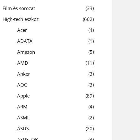
Film és sorozat
33
High-tech eszköz
662
Acer
4
ADATA
1
Amazon
5
AMD
11
Anker
3
AOC
3
Apple
89
ARM
4
ASML
2
ASUS
20
ASUSTOR
4