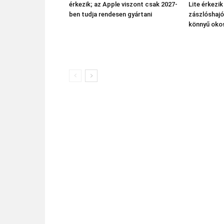
érkezik; az Apple viszont csak 2027-
Lite érkezi
ben tudja rendesen gyártani
zászlóshajó
könnyű oko