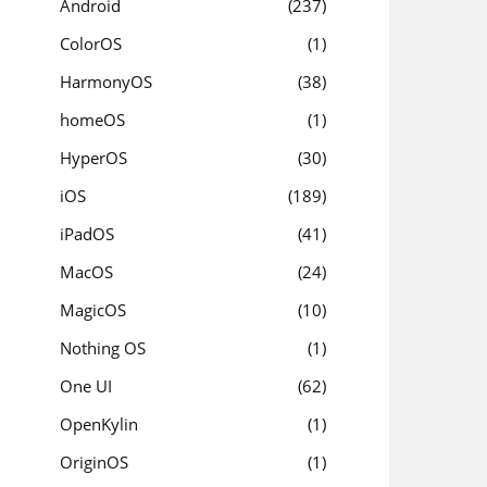
Android
237
ColorOS
1
HarmonyOS
38
homeOS
1
HyperOS
30
iOS
189
iPadOS
41
MacOS
24
MagicOS
10
Nothing OS
1
One UI
62
OpenKylin
1
OriginOS
1