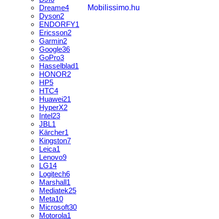
Dreame
4
Dyson
2
ENDORFY
1
Ericsson
2
Garmin
2
Google
36
GoPro
3
Hasselblad
1
HONOR
2
HP
5
HTC
4
Huawei
21
HyperX
2
Intel
23
JBL
1
Kärcher
1
Kingston
7
Leica
1
Lenovo
9
LG
14
Logitech
6
Marshall
1
Mediatek
25
Meta
10
Microsoft
30
Motorola
1