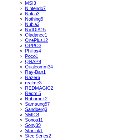
MSI
3
Nintendo
7
Nokia
3
Nothing
5
Nubia
3
NVIDIA
15
Oladance
1
OnePlus
12
OPPO
3
Philips
4
Poco
1
QNAP
9
Qualcomm
34
Ray-Ban
1
Razer
6
realme
3
REDMAGIC
2
Redmi
5
Roborock
2
Samsung
57
Sandberg
3
SMIC
4
Sonos
11
Sony
39
Starlink
1
SteelSeries
2