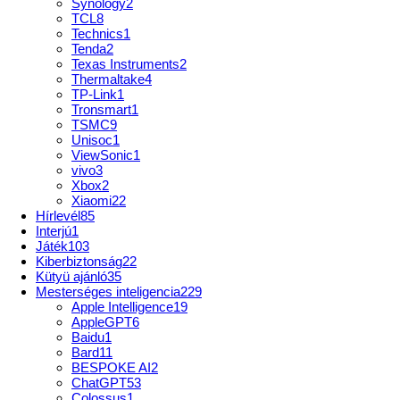
Synology
2
TCL
8
Technics
1
Tenda
2
Texas Instruments
2
Thermaltake
4
TP-Link
1
Tronsmart
1
TSMC
9
Unisoc
1
ViewSonic
1
vivo
3
Xbox
2
Xiaomi
22
Hírlevél
85
Interjú
1
Játék
103
Kiberbiztonság
22
Kütyü ajánló
35
Mesterséges inteligencia
229
Apple Intelligence
19
AppleGPT
6
Baidu
1
Bard
11
BESPOKE AI
2
ChatGPT
53
Colossus
1