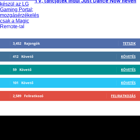
TV; táncjáték indul Just Dance Now néven
3,452
Rajongók
TETSZIK
412
Követő
KÖVETÉS
59
Követő
KÖVETÉS
101
Követő
KÖVETÉS
2,589
Feliratkozó
FELIRATKOZÁS