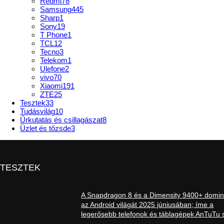
Redmi
78
Samsung
445
Sharp
1
Sony
19
T Phone
1
TCL
12
Tecno
3
Telekom
1
Ulefone
2
vivo
70
Xiaomi
191
ZTE
25
Tesztek
33
Tudásvilág
10
Űrkutatás és csillagászat
8
Üzlet és tőzsde
3
TESZTEK
A Snapdragon 8 és a Dimensity 9400+ domin
az Android világát 2025 júniusában; íme a
legerősebb telefonok és táblagépek AnTuTu s