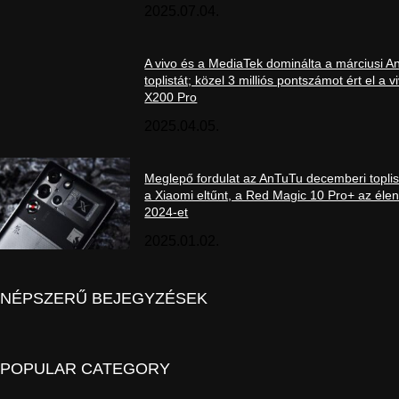
2025.07.04.
A vivo és a MediaTek dominálta a márciusi 
toplistát; közel 3 milliós pontszámot ért el a v
X200 Pro
2025.04.05.
Meglepő fordulat az AnTuTu decemberi toplis
a Xiaomi eltűnt, a Red Magic 10 Pro+ az élen
2024-et
2025.01.02.
NÉPSZERŰ BEJEGYZÉSEK
POPULAR CATEGORY