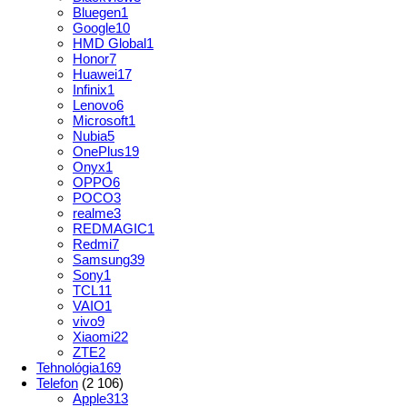
Bluegen
1
Google
10
HMD Global
1
Honor
7
Huawei
17
Infinix
1
Lenovo
6
Microsoft
1
Nubia
5
OnePlus
19
Onyx
1
OPPO
6
POCO
3
realme
3
REDMAGIC
1
Redmi
7
Samsung
39
Sony
1
TCL
11
VAIO
1
vivo
9
Xiaomi
22
ZTE
2
Tehnológia
169
Telefon
(2 106)
Apple
313