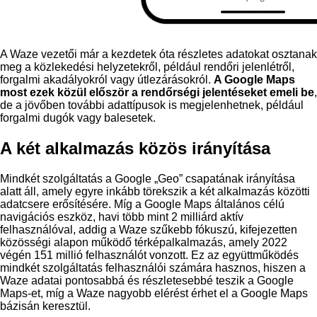
A Waze vezetői már a kezdetek óta részletes adatokat osztanak
meg a közlekedési helyzetekről, például rendőri jelenlétről,
forgalmi akadályokról vagy útlezárásokról.
A Google Maps
most ezek közül először a rendőrségi jelentéseket emeli be
,
de a jövőben további adattípusok is megjelenhetnek, például
forgalmi dugók vagy balesetek.
A két alkalmazás közös irányítása
Mindkét szolgáltatás a Google „Geo” csapatának irányítása
alatt áll, amely egyre inkább törekszik a két alkalmazás közötti
adatcsere erősítésére. Míg a Google Maps általános célú
navigációs eszköz, havi több mint 2 milliárd aktív
felhasználóval, addig a Waze szűkebb fókuszú, kifejezetten
közösségi alapon működő térképalkalmazás, amely 2022
végén 151 millió felhasználót vonzott. Ez az együttműködés
mindkét szolgáltatás felhasználói számára hasznos, hiszen a
Waze adatai pontosabbá és részletesebbé teszik a Google
Maps-et, míg a Waze nagyobb elérést érhet el a Google Maps
bázisán keresztül.