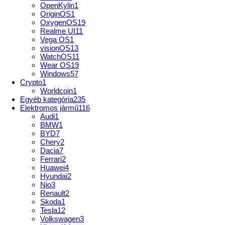
OpenKylin
1
OriginOS
1
OxygenOS
19
Realme UI
11
Vega OS
1
visionOS
13
WatchOS
11
Wear OS
19
Windows
57
Crypto
1
Worldcoin
1
Egyéb kategória
235
Elektromos jármű
116
Audi
1
BMW
1
BYD
7
Chery
2
Dacia
7
Ferrari
2
Huawei
4
Hyundai
2
Nio
3
Renault
2
Skoda
1
Tesla
12
Volkswagen
3