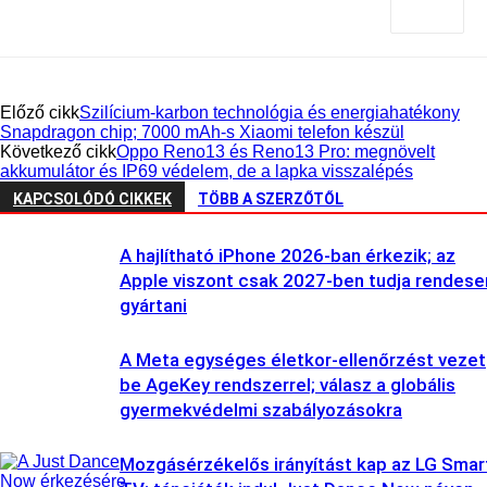
Előző cikk
Szilícium-karbon technológia és energiahatékony
Snapdragon chip; 7000 mAh-s Xiaomi telefon készül
Következő cikk
Oppo Reno13 és Reno13 Pro: megnövelt
akkumulátor és IP69 védelem, de a lapka visszalépés
KAPCSOLÓDÓ CIKKEK
TÖBB A SZERZŐTŐL
A hajlítható iPhone 2026-ban érkezik; az
Apple viszont csak 2027-ben tudja rendese
gyártani
A Meta egységes életkor-ellenőrzést vezet
be AgeKey rendszerrel; válasz a globális
gyermekvédelmi szabályozásokra
Mozgásérzékelős irányítást kap az LG Smar