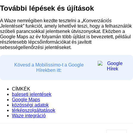
További lépések és újítások
A Waze nemrégiben kezdte tesztelni a „
Konverzációs
Jelentések
” funkciót, amely lehetővé teszi, hogy a felhasználók
szóbeli parancsokkal jelentsenek útviszonyokat. Eközben a
Google Maps az év folyamán több újítást is bevezetett, például
részletesebb lépcsőinformációkat és javított
sebességellenőrzési jelentéseket.
Kövesd a Mobilissimo-t a Google
Hírekben itt:
CÍMKÉK
baleseti jelentések
Google Maps
közösségi adatok
térképszolgáltatások
Waze integráció