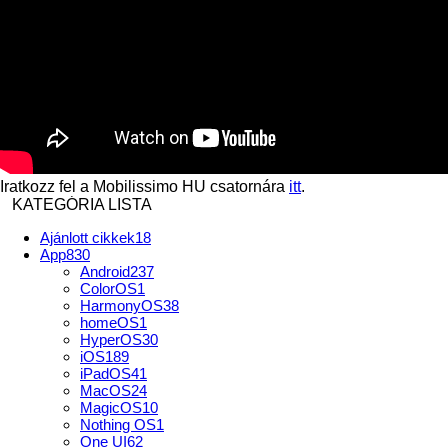
Iratkozz fel a Mobilissimo HU csatornára
itt
.
KATEGÓRIA LISTA
Ajánlott cikkek
18
App
830
Android
237
ColorOS
1
HarmonyOS
38
homeOS
1
HyperOS
30
iOS
189
iPadOS
41
MacOS
24
MagicOS
10
Nothing OS
1
One UI
62