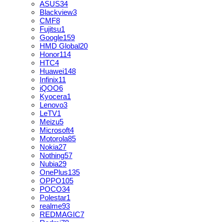
ASUS
34
Blackview
3
CMF
8
Fujitsu
1
Google
159
HMD Global
20
Honor
114
HTC
4
Huawei
148
Infinix
11
iQOO
6
Kyocera
1
Lenovo
3
LeTV
1
Meizu
5
Microsoft
4
Motorola
85
Nokia
27
Nothing
57
Nubia
29
OnePlus
135
OPPO
105
POCO
34
Polestar
1
realme
93
REDMAGIC
7