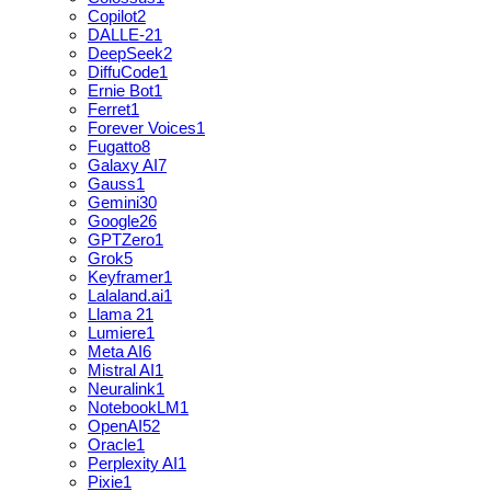
Copilot
2
DALLE-2
1
DeepSeek
2
DiffuCode
1
Ernie Bot
1
Ferret
1
Forever Voices
1
Fugatto
8
Galaxy AI
7
Gauss
1
Gemini
30
Google
26
GPTZero
1
Grok
5
Keyframer
1
Lalaland.ai
1
Llama 2
1
Lumiere
1
Meta AI
6
Mistral AI
1
Neuralink
1
NotebookLM
1
OpenAI
52
Oracle
1
Perplexity AI
1
Pixie
1