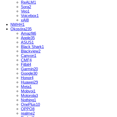
ReALM
1
Sora
2
Veo
1
Voicebox
1
xAI
8
NMHH
1
Okosóra
235
Amazfit
6
Apple
35
ASUS
1
Black Shark
1
Blackview
2
Canyon
1
CMF
4
Fitbit
4
Garmin
20
Google
30
Honor
4
Huawei
29
Meta
1
Mobvoi
1
Motorola
3
Nothing
1
OnePlus
10
OPPO
8
realme
2