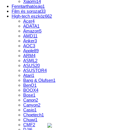
Xiaomi
14
Fenntarthatóság
1
Film és sorozat
33
High-tech eszköz
662
Acer
4
ADATA
1
Amazon
5
AMD
11
Anker
3
AOC
3
Apple
89
ARM
4
ASML
2
ASUS
20
ASUSTOR
4
Atari
1
Bang & Olufsen
1
BenQ
1
BOOX
4
Bose
1
Canon
2
Canyon
2
Casio
1
Choetech
1
Chuwi
1
CMF
2
DJI
6