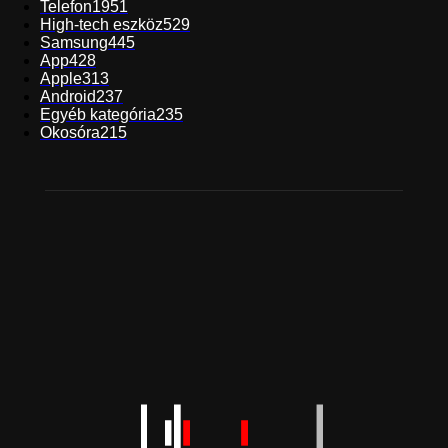
Telefon
1951
High-tech eszköz
529
Samsung
445
App
428
Apple
313
Android
237
Egyéb kategória
235
Okosóra
215