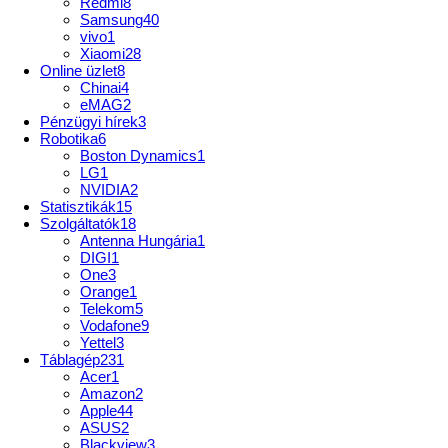
Redmi
8
Samsung
40
vivo
1
Xiaomi
28
Online üzlet
8
Chinai
4
eMAG
2
Pénzügyi hírek
3
Robotika
6
Boston Dynamics
1
LG
1
NVIDIA
2
Statisztikák
15
Szolgáltatók
18
Antenna Hungária
1
DIGI
1
One
3
Orange
1
Telekom
5
Vodafone
9
Yettel
3
Táblagép
231
Acer
1
Amazon
2
Apple
44
ASUS
2
Blackview
3