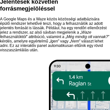
Jelentések közvetlen
forrásmegjelöléssel
A Google Maps és a Waze közös közösségi adatbázisára
épülő rendszer lehetővé teszi, hogy a felhasználók az adott
jelentés forrását is lássák. Például, ha egy rendőri ellenőrzést
jelez a rendszer, az alsó sávban megjelenik a „
Waze
felhasználóktól
” attribúció, valamint a „
Még mindig ott vannak?
”
kérdés, amelyre egyértelmű „
Igen
” vagy „
Nem
” választ lehet
adni. Ez az interaktív panel automatikusan eltűnik egy rövid
visszaszámlálás után.