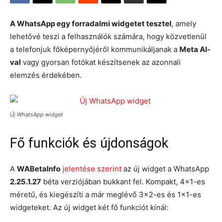
A WhatsApp egy forradalmi widgetet tesztel
, amely
lehetővé teszi a felhasználók számára, hogy közvetlenül
a telefonjuk főképernyőjéről kommunikáljanak a
Meta AI-
val
vagy gyorsan fotókat készítsenek az azonnali
elemzés érdekében.
Új WhatsApp widget
Fő funkciók és újdonságok
A
WABetaInfo
jelentése szerint
az új widget a WhatsApp
2.25.1.27
béta verziójában bukkant fel. Kompakt, 4×1-es
méretű, és kiegészíti a már meglévő 3×2-es és 1×1-es
widgeteket. Az új widget két fő funkciót kínál: