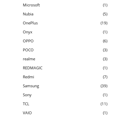
Microsoft
1
Nubia
5
OnePlus
19
Onyx
1
OPPO
6
POCO
3
realme
3
REDMAGIC
1
Redmi
7
Samsung
39
Sony
1
TCL
11
VAIO
1