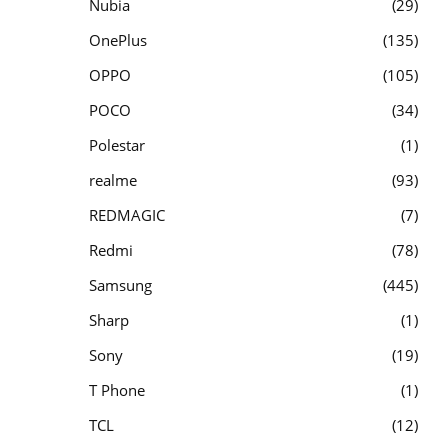
Nubia
29
OnePlus
135
OPPO
105
POCO
34
Polestar
1
realme
93
REDMAGIC
7
Redmi
78
Samsung
445
Sharp
1
Sony
19
T Phone
1
TCL
12