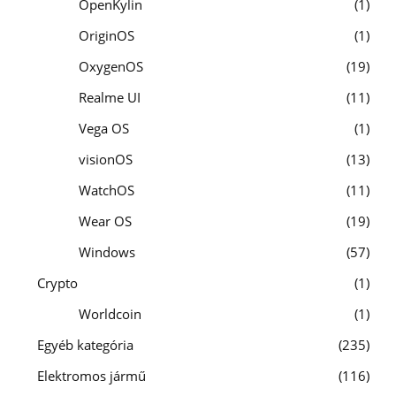
OpenKylin
1
OriginOS
1
OxygenOS
19
Realme UI
11
Vega OS
1
visionOS
13
WatchOS
11
Wear OS
19
Windows
57
Crypto
1
Worldcoin
1
Egyéb kategória
235
Elektromos jármű
116