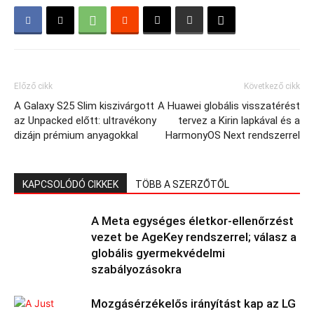
Előző cikk
Következő cikk
A Galaxy S25 Slim kiszivárgott
A Huawei globális visszatérést
az Unpacked előtt: ultravékony
tervez a Kirin lapkával és a
dizájn prémium anyagokkal
HarmonyOS Next rendszerrel
KAPCSOLÓDÓ CIKKEK
TÖBB A SZERZŐTŐL
A Meta egységes életkor-ellenőrzést
vezet be AgeKey rendszerrel; válasz a
globális gyermekvédelmi
szabályozásokra
Mozgásérzékelős irányítást kap az LG