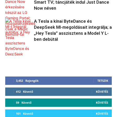
Smart TV; táncjáték indul Just Dance
Now néven
A Tesla a kínai ByteDance és
DeepSeek MI-megoldásait integrálja; a
„Hey Tesla” asszisztens a Model Y L-
ben debütál
3,452
Rajongók
TETSZIK
412
Követő
KÖVETÉS
59
Követő
KÖVETÉS
101
Követő
KÖVETÉS