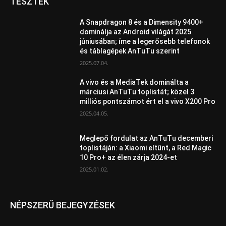
TESZTEK
A Snapdragon 8 és a Dimensity 9400+
dominálja az Android világát 2025
júniusában; íme a legerősebb telefonok
és táblagépek AnTuTu szerint
2025.07.04.
A vivo és a MediaTek dominálta a
márciusi AnTuTu toplistát; közel 3
milliós pontszámot ért el a vivo X200 Pro
2025.04.05.
Meglepő fordulat az AnTuTu decemberi
toplistáján: a Xiaomi eltűnt, a Red Magic
10 Pro+ az élen zárja 2024-et
2025.01.02.
NÉPSZERŰ BEJEGYZÉSEK