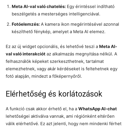
Meta AI-val való chatelés:
Egy érintéssel indítható
beszélgetés a mesterséges intelligenciával.
Fotóelemzés:
A kamera ikon megérintésével azonnal
készíthető fénykép, amelyet a Meta AI elemez.
Ez az új widget opcionális, és lehetővé teszi a
Meta AI-
val való interakciót
az alkalmazás megnyitása nélkül. A
felhasználók képeket szerkeszthetnek, tartalmat
elemezhetnek, vagy akár kérdéseket is feltehetnek egy
fotó alapján, mindezt a főképernyőről.
Elérhetőség és korlátozások
A funkció csak akkor érhető el, ha a
WhatsApp AI-chat
lehetőségei aktiválva vannak, ami régiónként eltérően
válik elérhetővé. Ez azt jelenti, hogy nem mindenki férhet