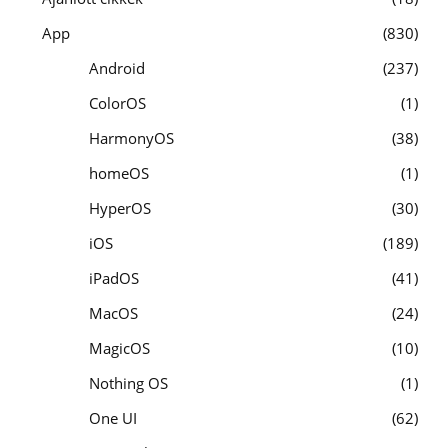
App
830
Android
237
ColorOS
1
HarmonyOS
38
homeOS
1
HyperOS
30
iOS
189
iPadOS
41
MacOS
24
MagicOS
10
Nothing OS
1
One UI
62