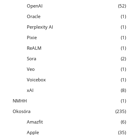
OpenAI
52
Oracle
1
Perplexity AI
1
Pixie
1
ReALM
1
Sora
2
Veo
1
Voicebox
1
xAI
8
NMHH
1
Okosóra
235
Amazfit
6
Apple
35