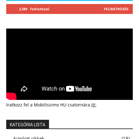
2,589
Feliratkozó
FELIRATKOZÁS
Iratkozz fel a Mobilissimo HU csatornára
itt
.
KATEGÓRIA LISTA
Ajánlott cikkek
18