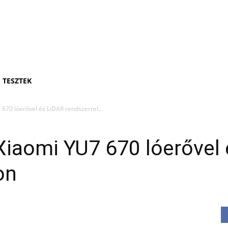
TESZTEK
 670 lóerővel és LiDAR rendszerrel...
A Xiaomi YU7 670 lóerővel
on