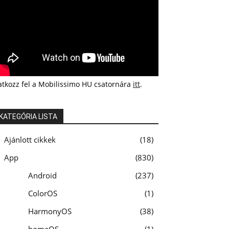
atkozz fel a Mobilissimo HU csatornára
itt
.
KATEGÓRIA LISTA
Ajánlott cikkek
18
App
830
Android
237
ColorOS
1
HarmonyOS
38