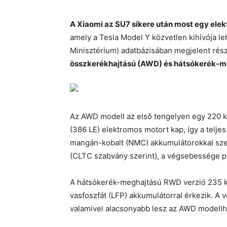
A Xiaomi az SU7 sikere után most egy elek
amely a Tesla Model Y közvetlen kihívója leh
Minisztérium) adatbázisában megjelent részl
összkerékhajtású (AWD) és hátsókerék-
Az AWD modell az első tengelyen egy 220 k
(386 LE) elektromos motort kap, így a telje
mangán-kobalt (NMC) akkumulátorokkal szere
(CLTC szabvány szerint), a végsebessége p
A hátsókerék-meghajtású RWD verzió 235 kW
vasfoszfát (LFP) akkumulátorral érkezik. A
valamivel alacsonyabb lesz az AWD modellh