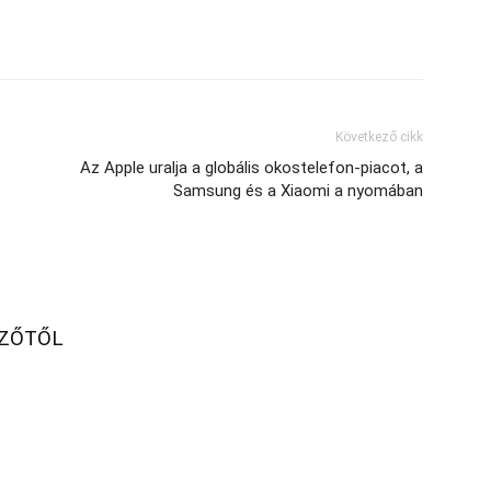
Következő cikk
Az Apple uralja a globális okostelefon-piacot, a
Samsung és a Xiaomi a nyomában
RZŐTŐL