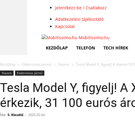
Jelentkezz be / Csatlakozz
Adatkezelési tájékoztató
Kapcsolat
Mobilissimo.hu
KEZDŐLAP
TELEFON
TECH HÍREK
Kezdőlap
Elektromos jármű
Xiaomi
Tesla Model Y, figyelj! A Xiaomi YU7
Xiaomi
Elektromos jármű
Tesla Model Y, figyelj! 
érkezik, 31 100 eurós ár
Írta:
S. Klaudió
-
2025.02.04.