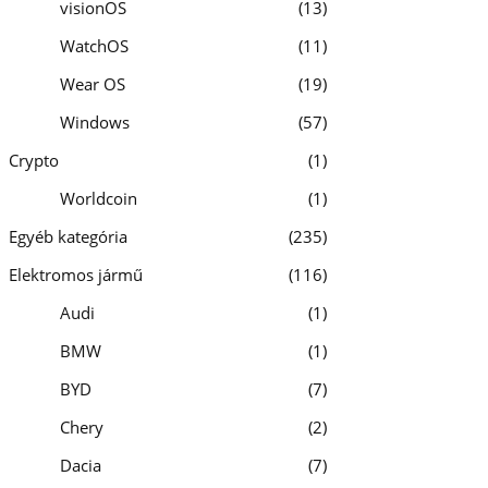
visionOS
13
WatchOS
11
Wear OS
19
Windows
57
Crypto
1
Worldcoin
1
Egyéb kategória
235
Elektromos jármű
116
Audi
1
BMW
1
BYD
7
Chery
2
Dacia
7