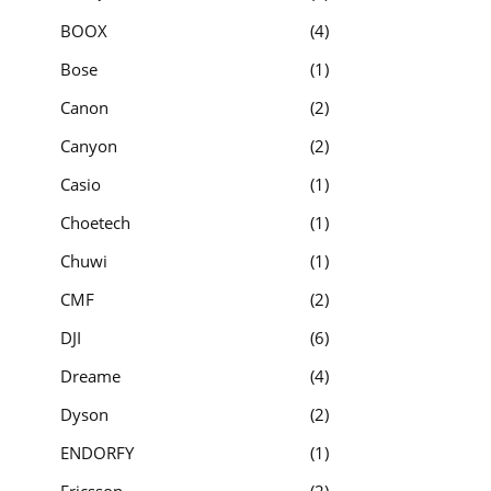
BOOX
4
Bose
1
Canon
2
Canyon
2
Casio
1
Choetech
1
Chuwi
1
CMF
2
DJI
6
Dreame
4
Dyson
2
ENDORFY
1