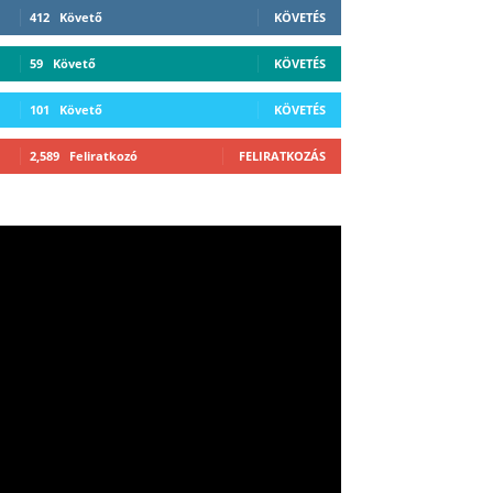
412
Követő
KÖVETÉS
59
Követő
KÖVETÉS
101
Követő
KÖVETÉS
2,589
Feliratkozó
FELIRATKOZÁS