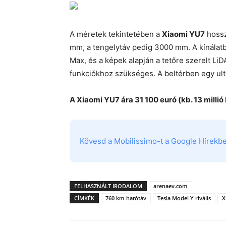
A méretek tekintetében a
Xiaomi YU7
hossz
mm, a tengelytáv pedig 3000 mm. A kínálatba
Max, és a képek alapján a tetőre szerelt Li
funkciókhoz szükséges. A beltérben egy ultr
A Xiaomi YU7 ára 31 100 euró (kb. 13 millió 
Kövesd a Mobilissimo-t a Google Hírekben
FELHASZNÁLT IRODALOM
arenaev.com
CÍMKÉK
760 km hatótáv
Tesla Model Y rivális
X