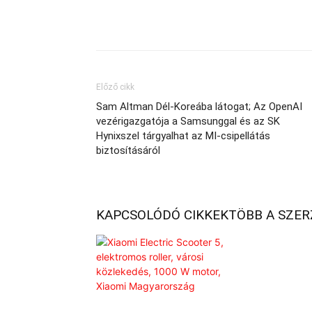
Előző cikk
Sam Altman Dél-Koreába látogat; Az OpenAI
vezérigazgatója a Samsunggal és az SK
Hynixszel tárgyalhat az MI-csipellátás
biztosításáról
KAPCSOLÓDÓ CIKKEK
TÖBB A SZE