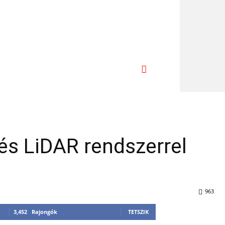
 és LiDAR rendszerrel
963
3,452
Rajongók
TETSZIK