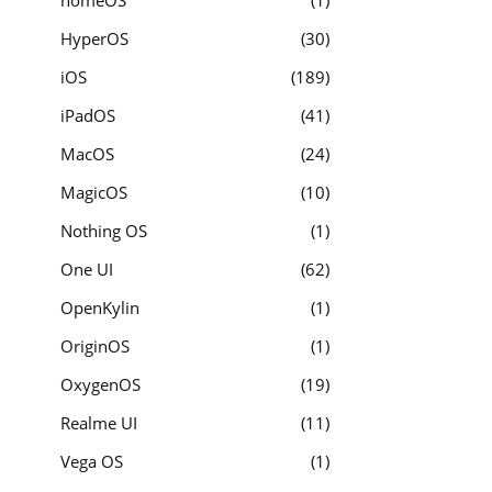
homeOS
1
HyperOS
30
iOS
189
iPadOS
41
MacOS
24
MagicOS
10
Nothing OS
1
One UI
62
OpenKylin
1
OriginOS
1
OxygenOS
19
Realme UI
11
Vega OS
1