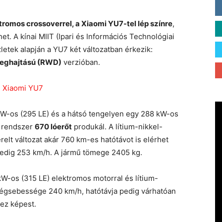
tromos crossoverrel, a Xiaomi YU7-tel lép színre
,
et. A kínai MIIT (Ipari és Információs Technológiai
etek alapján a YU7 két változatban érkezik:
meghajtású (RWD)
verzióban.
W-os (295 LE) és a hátsó tengelyen egy 288 kW-os
s rendszer
670 lóerőt
produkál. A lítium-nikkel-
lt változat akár 760 km-es hatótávot is elérhet
edig 253 km/h. A jármű tömege 2405 kg.
-os (315 LE) elektromos motorral és lítium-
 végsebessége 240 km/h, hatótávja pedig várhatóan
ez képest.