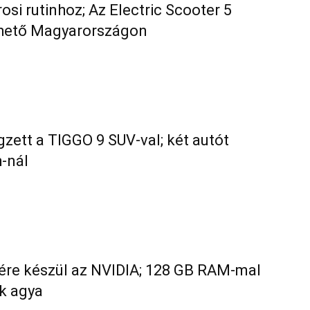
osi rutinhoz; Az Electric Scooter 5
érhető Magyarországon
gzett a TIGGO 9 SUV-val; két autót
h-nál
ére készül az NVIDIA; 128 GB RAM-mal
k agya