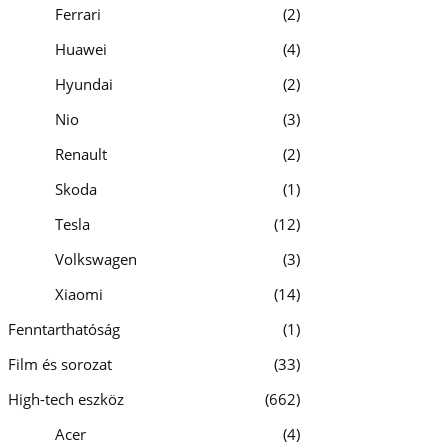
Ferrari
2
Huawei
4
Hyundai
2
Nio
3
Renault
2
Skoda
1
Tesla
12
Volkswagen
3
Xiaomi
14
Fenntarthatóság
1
Film és sorozat
33
High-tech eszköz
662
Acer
4