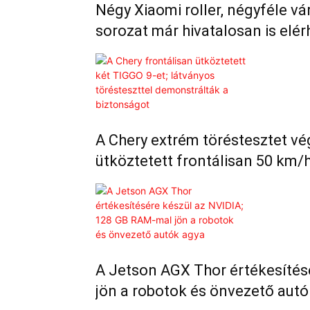
Négy Xiaomi roller, négyféle vár
sorozat már hivatalosan is el
A Chery extrém töréstesztet vé
ütköztetett frontálisan 50 km/
A Jetson AGX Thor értékesítés
jön a robotok és önvezető autó