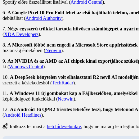
Spotify előre összeállított listáival (
Android Central
).
6.
A Google Pixel 10 Pro Fold lehet az első hajlítható telefon, ame
debütálhat (
Android Authority
).
7.
Négy egyszerű trükkel tartotta hűvösen számítógépét a nyári 
(
XDA Developers
).
8.
A Microsoft többé nem engedi a Microsoft Store appfrissítések 
biztonság érdekében (
Neowin
).
9.
Az NVIDIA és az AMD az AI chipek kínai exportjához szükség
ki (
Windows Central
).
10.
A DeepSeek kénytelen volt elhalasztani R2 nevű AI modelljén
szerzett a késlekedésből (
TechRadar
).
11.
A Windows 11 új gombokat kap a Fájlkezelőben, amelyekkel egy
képfeldolgozó funkciókkal (
Neowin
).
12.
Az Android 16 QPR2 frissítés lehetővé teszi, hogy telefonod 
(
Android Headlines
).
📬 Iratkozz fel most a
heti hírlevelünkre
, hogy ne maradj le a legfonto