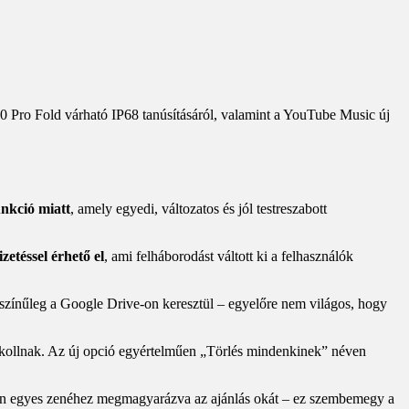
0 Pro Fold várható IP68 tanúsításáról, valamint a YouTube Music új
unkció miatt
, amely egyedi, változatos és jól testreszabott
etéssel érhető el
, ami felháborodást váltott ki a felhasználók
ószínűleg a Google Drive-on keresztül – egyelőre nem világos, hogy
kollnak. Az új opció egyértelműen „Törlés mindenkinek” néven
n egyes zenéhez megmagyarázva az ajánlás okát – ez szembemegy a