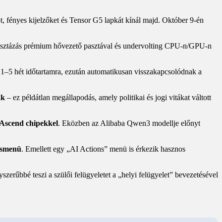
t, fényes kijelzőket és Tensor G5 lapkát kínál majd. Október 9-én
rapasztázás prémium hővezető pasztával és undervolting CPU-n/GPU-n
at 1–5 hét időtartamra, ezután automatikusan visszakapcsolódnak a
ak
– ez példátlan megállapodás, amely politikai és jogi vitákat váltott
 Ascend chipekkel
. Eközben az Alibaba Qwen3 modellje előnyt
orsmenü
. Emellett egy „AI Actions” menü is érkezik hasznos
gyszerűbbé teszi a szülői felügyeletet a „helyi felügyelet” bevezetésével