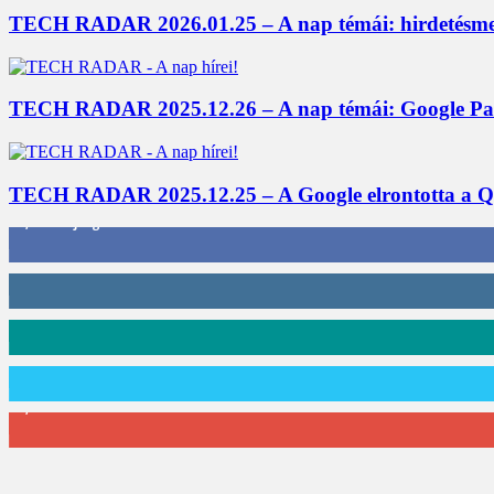
TECH RADAR 2026.01.25 – A nap témái: hirdetésme
TECH RADAR 2025.12.26 – A nap témái: Google Panora
TECH RADAR 2025.12.25 – A Google elrontotta a Qi2
3,452
Rajongók
412
Követő
59
Követő
101
Követő
2,589
Feliratkozó