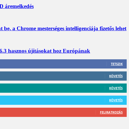
D áremelkedés
a Chrome mesterséges intelligenciája fizetős lehet
6.3 hasznos újításokat hoz Európának
TETSZIK
KÖVETÉS
KÖVETÉS
KÖVETÉS
FELIRATKOZÁS