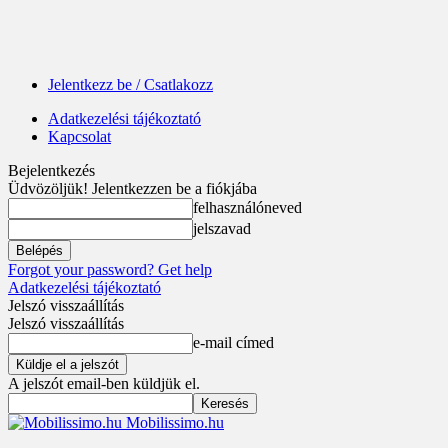
Jelentkezz be / Csatlakozz
Adatkezelési tájékoztató
Kapcsolat
Bejelentkezés
Üdvözöljük! Jelentkezzen be a fiókjába
felhasználóneved
jelszavad
Forgot your password? Get help
Adatkezelési tájékoztató
Jelszó visszaállítás
Jelszó visszaállítás
e-mail címed
A jelszót email-ben küldjük el.
Mobilissimo.hu