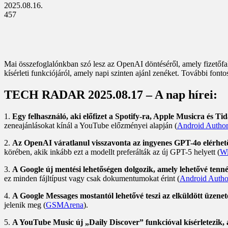
2025.08.16.
457
Mai összefoglalónkban szó lesz az OpenAI döntéséről, amely fizetőfa
kísérleti funkciójáról, amely napi szinten ajánl zenéket. További fonto
TECH RADAR 2025.08.17 – A nap hírei:
1.
Egy felhasználó, aki előfizet a Spotify-ra, Apple Musicra és Ti
zeneajánlásokat kínál a YouTube előzményei alapján (
Android Author
2.
Az OpenAI váratlanul visszavonta az ingyenes GPT-4o elérhetős
körében, akik inkább ezt a modellt preferálták az új GPT-5 helyett (
Wi
3.
A Google új mentési lehetőségen dolgozik, amely lehetővé tenné
ez minden fájltípust vagy csak dokumentumokat érint (
Android Autho
4.
A Google Messages mostantól lehetővé teszi az elküldött üzenete
jelenik meg (
GSMArena
).
5.
A YouTube Music új „Daily Discover” funkcióval kísérletezik, a