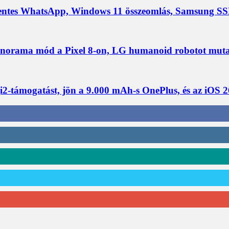
ntes WhatsApp, Windows 11 összeomlás, Samsung SS
ma mód a Pixel 8-on, LG humanoid robotot mutat be, 
-támogatást, jön a 9.000 mAh-s OnePlus, és az iOS 2