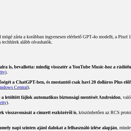
l mögé zárta a korábban ingyenesen elérhető GPT-4o modellt, a Pixel 1
s techhírek alább olvashatók.
dalra is, bevallotta: mindig visszatér a YouTube Music-hoz a rádióf
ity
).
égét a ChatGPT-ben, és mostantól csak havi 20 dolláros Plus előfiz
ndows Central
).
 a letöltött fájlok automatikus biztonsági mentését Androidon
, val
rity
).
k visszavonását a címzett eszközéről is
, köszönhetően az RCS proto
mely napi szinten ajánl dalokat a felhasználó ízlése alapján
, minde