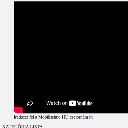
Iratkozz fel a Mobilissimo HU csatornára
itt
.
KATEGÓRIA LISTA