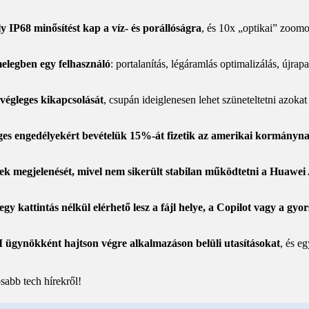
ly IP68 minősítést kap a víz- és porállóságra
, és 10x „optikai” zoomo
melegben egy felhasználó
: portalanítás, légáramlás optimalizálás, új
végleges kikapcsolását
, csupán ideiglenesen lehet szüneteltetni azok
es engedélyekért bevételük 15%-át fizetik az amerikai kormányn
ek megjelenését, mivel nem sikerült stabilan működtetni a Huawei
 kattintás nélkül elérhető lesz a fájl helye, a Copilot vagy a gy
AI ügynökként hajtson végre alkalmazáson belüli utasításokat
, és e
sabb tech hírekről!