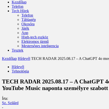
Kezdőlap
Telefon
Tech Hírek
Telefon
Táblagép
Okosóra
Játék
App
High-tech eszköz
Elektromos jármű
Mesterséges inteligencia
Tesztek
Kezdőlap
Hírlevél
TECH RADAR 2025.08.17 – A ChatGPT 4o mostantól
Hírlevél
Tehnológia
TECH RADAR 2025.08.17 – A ChatGPT 4o most
YouTube Music naponta személyre szabott 
Írta:
Sz. Szilárd
-