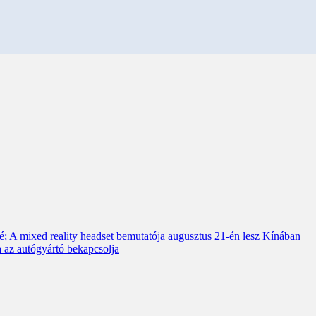
é; A mixed reality headset bemutatója augusztus 21-én lesz Kínában
a az autógyártó bekapcsolja