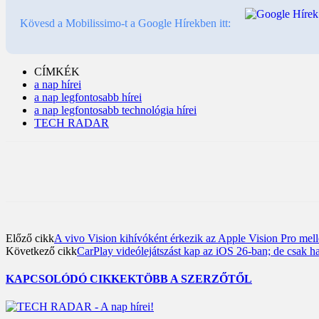
Kövesd a Mobilissimo-t a Google Hírekben itt:
CÍMKÉK
a nap hírei
a nap legfontosabb hírei
a nap legfontosabb technológia hírei
TECH RADAR
Előző cikk
A vivo Vision kihívóként érkezik az Apple Vision Pro mell
Következő cikk
CarPlay videólejátszást kap az iOS 26-ban; de csak h
KAPCSOLÓDÓ CIKKEK
TÖBB A SZERZŐTŐL