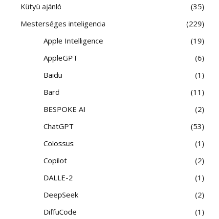
Kütyü ajánló
35
Mesterséges inteligencia
229
Apple Intelligence
19
AppleGPT
6
Baidu
1
Bard
11
BESPOKE AI
2
ChatGPT
53
Colossus
1
Copilot
2
DALLE-2
1
DeepSeek
2
DiffuCode
1