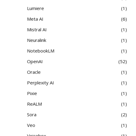
Lumiere
1
Meta AI
6
Mistral AI
1
Neuralink
1
NotebookLM
1
OpenAI
52
Oracle
1
Perplexity AI
1
Pixie
1
ReALM
1
Sora
2
Veo
1
Voicebox
1