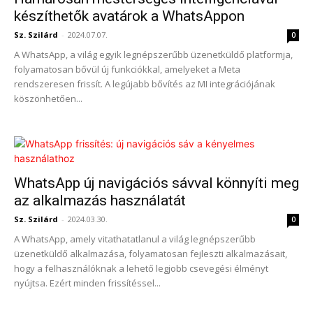
készíthetők avatárok a WhatsAppon
Sz. Szilárd
-
2024.07.07.
0
A WhatsApp, a világ egyik legnépszerűbb üzenetküldő platformja,
folyamatosan bővül új funkciókkal, amelyeket a Meta
rendszeresen frissít. A legújabb bővítés az MI integrációjának
köszönhetően...
WhatsApp új navigációs sávval könnyíti meg
az alkalmazás használatát
Sz. Szilárd
-
2024.03.30.
0
A WhatsApp, amely vitathatatlanul a világ legnépszerűbb
üzenetküldő alkalmazása, folyamatosan fejleszti alkalmazásait,
hogy a felhasználóknak a lehető legjobb csevegési élményt
nyújtsa. Ezért minden frissítéssel...