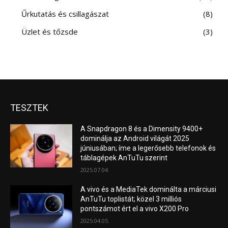
Űrkutatás és csillagászat
8
Üzlet és tőzsde
3
TESZTEK
A Snapdragon 8 és a Dimensity 9400+
dominálja az Android világát 2025
júniusában; íme a legerősebb telefonok és
táblagépek AnTuTu szerint
2025.07.04.
A vivo és a MediaTek dominálta a márciusi
AnTuTu toplistát; közel 3 milliós
pontszámot ért el a vivo X200 Pro
2025.04.05.