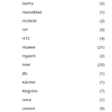
GoPro
3
Hasselblad
1
HONOR
2
HP
5
HTC
4
Huawei
21
HyperX
2
Intel
23
JBL
1
Kärcher
1
Kingston
7
Leica
1
Lenovo
9