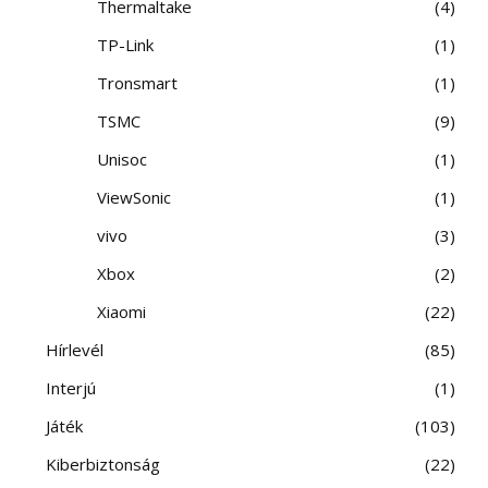
Thermaltake
4
TP-Link
1
Tronsmart
1
TSMC
9
Unisoc
1
ViewSonic
1
vivo
3
Xbox
2
Xiaomi
22
Hírlevél
85
Interjú
1
Játék
103
Kiberbiztonság
22