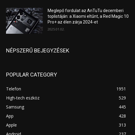
Meglepő fordulat az AnTuTu decemberi
toplistáján: a Xiaomi eltűnt, a Red Magic 10
Pro+ az élen zárja 2024-et
2025.01.02.
NÉPSZERŰ BEJEGYZÉSEK
POPULAR CATEGORY
Telefon
1951
High-tech eszköz
529
Samsung
445
App
428
Apple
313
Android
237