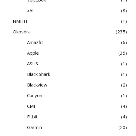
xAI
8
NMHH
1
Okosóra
235
Amazfit
6
Apple
35
ASUS
1
Black Shark
1
Blackview
2
Canyon
1
CMF
4
Fitbit
4
Garmin
20