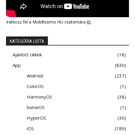
Iratkozz fel a Mobilissimo HU csatornára
itt
.
KATEGÓRIA LISTA
Ajánlott cikkek
18
App
830
Android
237
ColorOS
1
HarmonyOS
38
homeOS
1
HyperOS
30
iOS
189