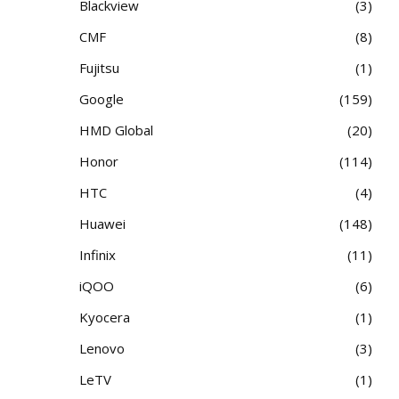
Blackview
3
CMF
8
Fujitsu
1
Google
159
HMD Global
20
Honor
114
HTC
4
Huawei
148
Infinix
11
iQOO
6
Kyocera
1
Lenovo
3
LeTV
1