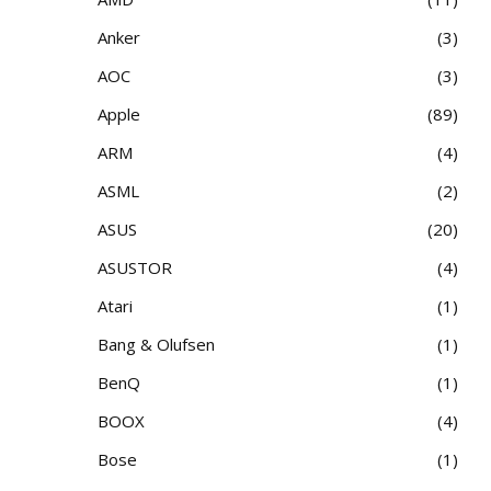
Anker
3
AOC
3
Apple
89
ARM
4
ASML
2
ASUS
20
ASUSTOR
4
Atari
1
Bang & Olufsen
1
BenQ
1
BOOX
4
Bose
1