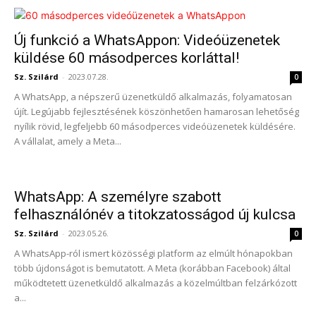
Új funkció a WhatsAppon: Videóüzenetek
küldése 60 másodperces korláttal!
Sz. Szilárd
-
2023.07.28.
0
A WhatsApp, a népszerű üzenetküldő alkalmazás, folyamatosan
újít. Legújabb fejlesztésének köszönhetően hamarosan lehetőség
nyílik rövid, legfeljebb 60 másodperces videóüzenetek küldésére.
A vállalat, amely a Meta...
WhatsApp: A személyre szabott
felhasználónév a titokzatosságod új kulcsa
Sz. Szilárd
-
2023.05.26.
0
A WhatsApp-ról ismert közösségi platform az elmúlt hónapokban
több újdonságot is bemutatott. A Meta (korábban Facebook) által
működtetett üzenetküldő alkalmazás a közelmúltban felzárkózott
a...