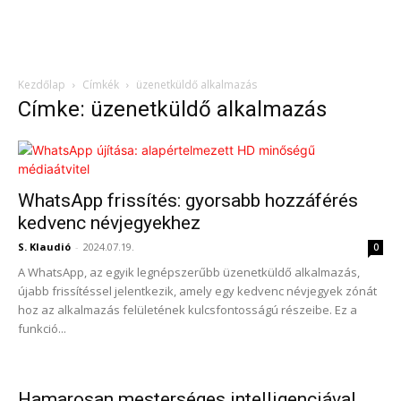
Kezdőlap
Címkék
üzenetküldő alkalmazás
Címke: üzenetküldő alkalmazás
WhatsApp frissítés: gyorsabb hozzáférés
kedvenc névjegyekhez
S. Klaudió
-
2024.07.19.
0
A WhatsApp, az egyik legnépszerűbb üzenetküldő alkalmazás,
újabb frissítéssel jelentkezik, amely egy kedvenc névjegyek zónát
hoz az alkalmazás felületének kulcsfontosságú részeibe. Ez a
funkció...
Hamarosan mesterséges intelligenciával