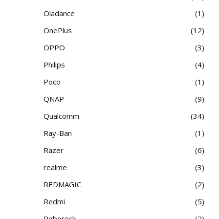
Oladance
1
OnePlus
12
OPPO
3
Philips
4
Poco
1
QNAP
9
Qualcomm
34
Ray-Ban
1
Razer
6
realme
3
REDMAGIC
2
Redmi
5
Roborock
2