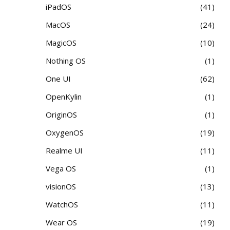
iPadOS
41
MacOS
24
MagicOS
10
Nothing OS
1
One UI
62
OpenKylin
1
OriginOS
1
OxygenOS
19
Realme UI
11
Vega OS
1
visionOS
13
WatchOS
11
Wear OS
19