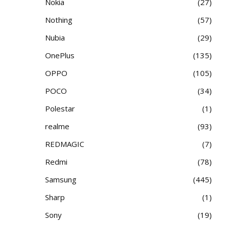
Nokia
27
Nothing
57
Nubia
29
OnePlus
135
OPPO
105
POCO
34
Polestar
1
realme
93
REDMAGIC
7
Redmi
78
Samsung
445
Sharp
1
Sony
19