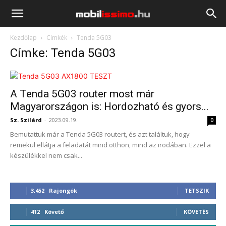
Mobilissimo.hu
Kezdőlap
Címkék
Tenda 5G03
Címke: Tenda 5G03
A Tenda 5G03 router most már
Magyarországon is: Hordozható és gyors...
Sz. Szilárd
-
2023.09.19.
0
Bemutattuk már a Tenda 5G03 routert, és azt találtuk, hogy
remekül ellátja a feladatát mind otthon, mind az irodában. Ezzel a
készülékkel nem csak...
3,452
Rajongók
TETSZIK
412
Követő
KÖVETÉS