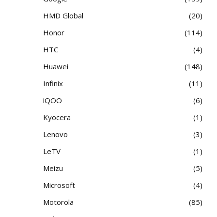
HMD Global
20
Honor
114
HTC
4
Huawei
148
Infinix
11
iQOO
6
Kyocera
1
Lenovo
3
LeTV
1
Meizu
5
Microsoft
4
Motorola
85