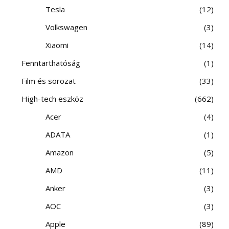
Tesla
12
Volkswagen
3
Xiaomi
14
Fenntarthatóság
1
Film és sorozat
33
High-tech eszköz
662
Acer
4
ADATA
1
Amazon
5
AMD
11
Anker
3
AOC
3
Apple
89