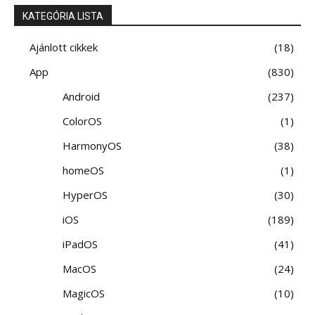
KATEGÓRIA LISTA
Ajánlott cikkek
18
App
830
Android
237
ColorOS
1
HarmonyOS
38
homeOS
1
HyperOS
30
iOS
189
iPadOS
41
MacOS
24
MagicOS
10