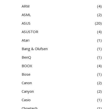
ARM
4
ASML
2
ASUS
20
ASUSTOR
4
Atari
1
Bang & Olufsen
1
BenQ
1
BOOX
4
Bose
1
Canon
2
Canyon
2
Casio
1
Choetech
1