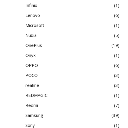
Infinix
1
Lenovo
6
Microsoft
1
Nubia
5
OnePlus
19
Onyx
1
OPPO
6
POCO
3
realme
3
REDMAGIC
1
Redmi
7
Samsung
39
Sony
1