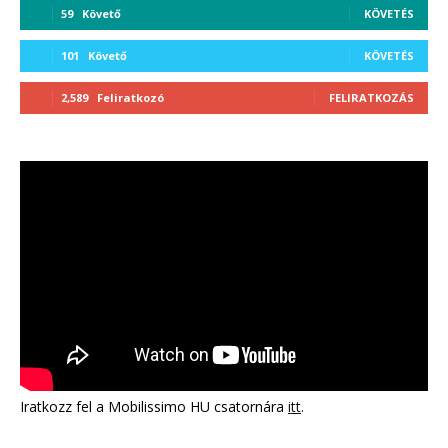
59
Követő
KÖVETÉS
101
Követő
KÖVETÉS
2,589
Feliratkozó
FELIRATKOZÁS
Iratkozz fel a Mobilissimo HU csatornára
itt
.