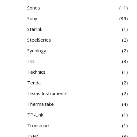
Sonos
11
Sony
39
Starlink
1
SteelSeries
2
Synology
2
TCL
8
Technics
1
Tenda
2
Texas Instruments
2
Thermaltake
4
TP-Link
1
Tronsmart
1
TSMC
9