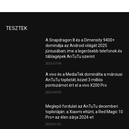
TESZTEK
A Snapdragon 8 és a Dimensity 9400+
dominálja az Android világát 2025
júniusában; íme a legerősebb telefonok és
táblagépek AnTuTu szerint
2025.07.04.
A vivo és a MediaTek dominálta a márciusi
AnTuTu toplistát; közel 3 milliós
pontszámot ért el a vivo X200 Pro
2025.04.05.
Meglepő fordulat az AnTuTu decemberi
toplistáján: a Xiaomi eltűnt, a Red Magic 10
Pro+ az élen zárja 2024-et
2025.01.02.