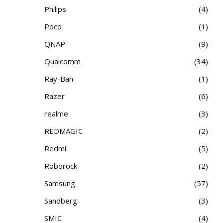
Philips
4
Poco
1
QNAP
9
Qualcomm
34
Ray-Ban
1
Razer
6
realme
3
REDMAGIC
2
Redmi
5
Roborock
2
Samsung
57
Sandberg
3
SMIC
4