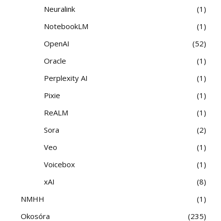
Neuralink
1
NotebookLM
1
OpenAI
52
Oracle
1
Perplexity AI
1
Pixie
1
ReALM
1
Sora
2
Veo
1
Voicebox
1
xAI
8
NMHH
1
Okosóra
235