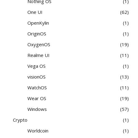
Nothing OS
1
One UI
62
OpenKylin
1
OriginOS
1
OxygenOS
19
Realme UI
11
Vega OS
1
visionOS
13
WatchOS
11
Wear OS
19
Windows
57
Crypto
1
Worldcoin
1