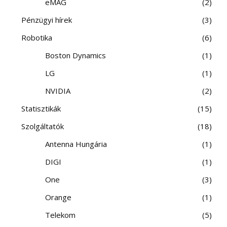
eMAG
2
Pénzügyi hírek
3
Robotika
6
Boston Dynamics
1
LG
1
NVIDIA
2
Statisztikák
15
Szolgáltatók
18
Antenna Hungária
1
DIGI
1
One
3
Orange
1
Telekom
5