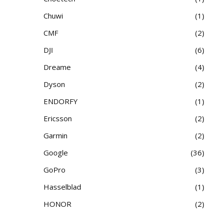
Chuwi
1
CMF
2
DJI
6
Dreame
4
Dyson
2
ENDORFY
1
Ericsson
2
Garmin
2
Google
36
GoPro
3
Hasselblad
1
HONOR
2