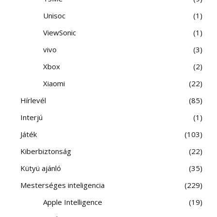
Unisoc
1
ViewSonic
1
vivo
3
Xbox
2
Xiaomi
22
Hírlevél
85
Interjú
1
Játék
103
Kiberbiztonság
22
Kütyü ajánló
35
Mesterséges inteligencia
229
Apple Intelligence
19