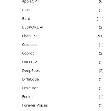
AppleGPT
6
Baidu
1
Bard
11
BESPOKE AI
2
ChatGPT
53
Colossus
1
Copilot
2
DALLE-2
1
DeepSeek
2
DiffuCode
1
Ernie Bot
1
Ferret
1
Forever Voices
1