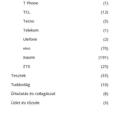
T Phone
1
TCL
12
Tecno
3
Telekom
1
Ulefone
2
vivo
70
Xiaomi
191
ZTE
25
Tesztek
33
Tudásvilág
10
Űrkutatás és csillagászat
8
Üzlet és tőzsde
3