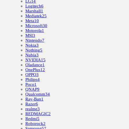
LG
14
Logitech
6
Marshall
1
Mediatek
25
Meta
10
Microsoft
30
Motorola
1
MSI
3
Nintendo
7
Nokia
3
Nothing
5
Nubia
3
NVIDIA
15
Oladance
1
OnePlus
12
OPPO
3
Philips
4
Poco
1
QNAP
9
Qualcomm
34
Ray-Ban
1
Razer
6
realme
3
REDMAGIC
2
Redmi
5
Roborock
2
Samsung
57