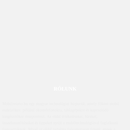
RÓLUNK
Mobilissimo.hu egy magyar technológiai hírportál, amely főként mobil
eszközökre, például okostelefonokra, táblagépekre és kapcsolódó
kiegészítőkre összpontosít. Az oldal értékeléseket, híreket,
összehasonlításokat és tippeket nyújt a mobiltechnológiával foglalkozó
fogyasztóknak. Mivel az oldal tartalma folyamatosan frissül, ennek a