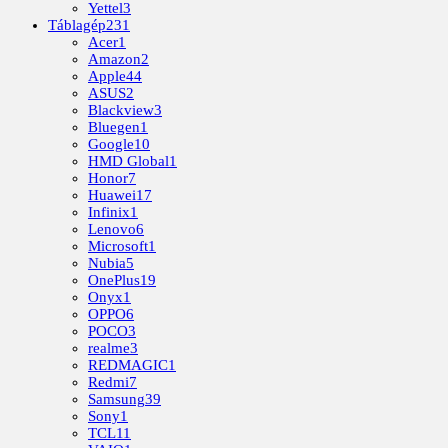
Yettel
3
Táblagép
231
Acer
1
Amazon
2
Apple
44
ASUS
2
Blackview
3
Bluegen
1
Google
10
HMD Global
1
Honor
7
Huawei
17
Infinix
1
Lenovo
6
Microsoft
1
Nubia
5
OnePlus
19
Onyx
1
OPPO
6
POCO
3
realme
3
REDMAGIC
1
Redmi
7
Samsung
39
Sony
1
TCL
11