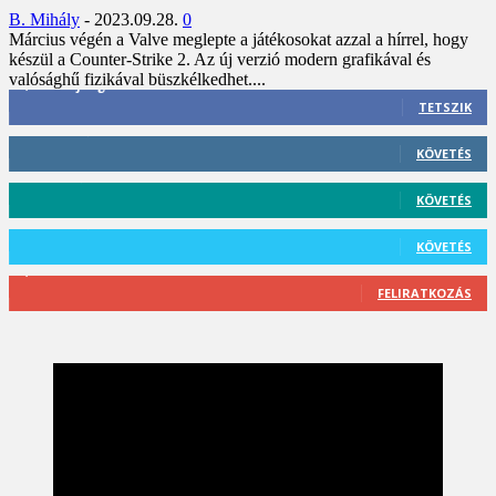
B. Mihály
-
2023.09.28.
0
Március végén a Valve meglepte a játékosokat azzal a hírrel, hogy
készül a Counter-Strike 2. Az új verzió modern grafikával és
valósághű fizikával büszkélkedhet....
3,452
Rajongók
TETSZIK
412
Követő
KÖVETÉS
59
Követő
KÖVETÉS
101
Követő
KÖVETÉS
2,589
Feliratkozó
FELIRATKOZÁS