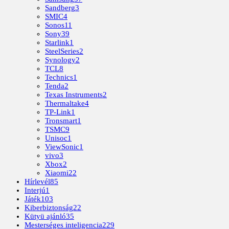
Sandberg
3
SMIC
4
Sonos
11
Sony
39
Starlink
1
SteelSeries
2
Synology
2
TCL
8
Technics
1
Tenda
2
Texas Instruments
2
Thermaltake
4
TP-Link
1
Tronsmart
1
TSMC
9
Unisoc
1
ViewSonic
1
vivo
3
Xbox
2
Xiaomi
22
Hírlevél
85
Interjú
1
Játék
103
Kiberbiztonság
22
Kütyü ajánló
35
Mesterséges inteligencia
229