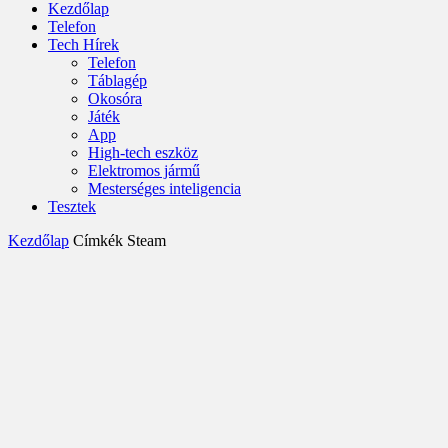
Kezdőlap
Telefon
Tech Hírek
Telefon
Táblagép
Okosóra
Játék
App
High-tech eszköz
Elektromos jármű
Mesterséges inteligencia
Tesztek
Kezdőlap
Címkék
Steam