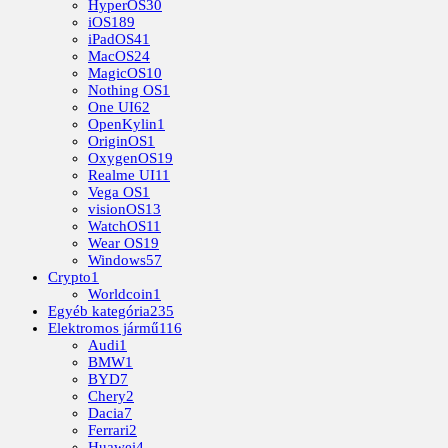
HyperOS
30
iOS
189
iPadOS
41
MacOS
24
MagicOS
10
Nothing OS
1
One UI
62
OpenKylin
1
OriginOS
1
OxygenOS
19
Realme UI
11
Vega OS
1
visionOS
13
WatchOS
11
Wear OS
19
Windows
57
Crypto
1
Worldcoin
1
Egyéb kategória
235
Elektromos jármű
116
Audi
1
BMW
1
BYD
7
Chery
2
Dacia
7
Ferrari
2
Huawei
4