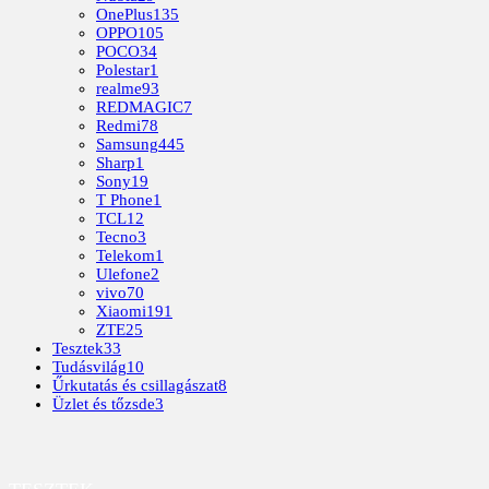
OnePlus
135
OPPO
105
POCO
34
Polestar
1
realme
93
REDMAGIC
7
Redmi
78
Samsung
445
Sharp
1
Sony
19
T Phone
1
TCL
12
Tecno
3
Telekom
1
Ulefone
2
vivo
70
Xiaomi
191
ZTE
25
Tesztek
33
Tudásvilág
10
Űrkutatás és csillagászat
8
Üzlet és tőzsde
3