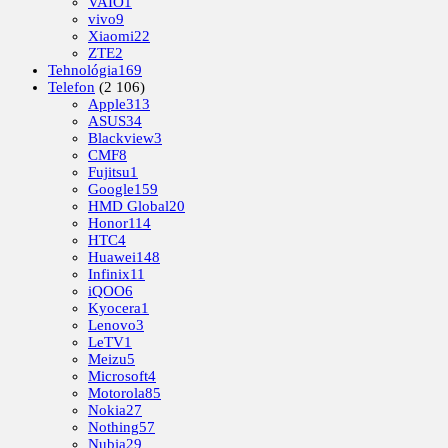
VAIO
1
vivo
9
Xiaomi
22
ZTE
2
Tehnológia
169
Telefon
(2 106)
Apple
313
ASUS
34
Blackview
3
CMF
8
Fujitsu
1
Google
159
HMD Global
20
Honor
114
HTC
4
Huawei
148
Infinix
11
iQOO
6
Kyocera
1
Lenovo
3
LeTV
1
Meizu
5
Microsoft
4
Motorola
85
Nokia
27
Nothing
57
Nubia
29