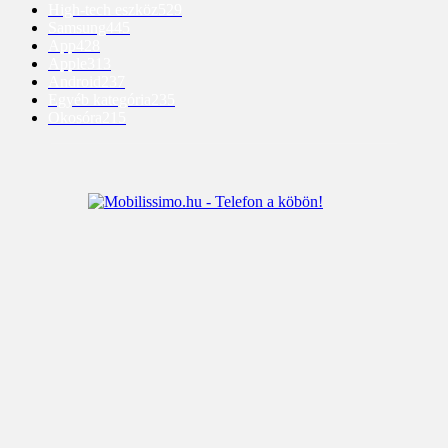
High-tech eszköz
529
Samsung
445
App
428
Apple
313
Android
237
Egyéb kategória
235
Okosóra
215