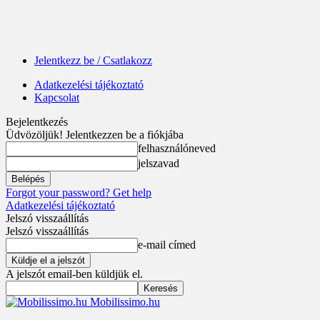
Jelentkezz be / Csatlakozz
Adatkezelési tájékoztató
Kapcsolat
Bejelentkezés
Üdvözöljük! Jelentkezzen be a fiókjába
felhasználóneved
jelszavad
Forgot your password? Get help
Adatkezelési tájékoztató
Jelszó visszaállítás
Jelszó visszaállítás
e-mail címed
A jelszót email-ben küldjük el.
Mobilissimo.hu