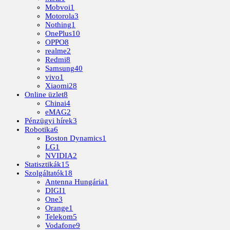
Mobvoi
1
Motorola
3
Nothing
1
OnePlus
10
OPPO
8
realme
2
Redmi
8
Samsung
40
vivo
1
Xiaomi
28
Online üzlet
8
Chinai
4
eMAG
2
Pénzügyi hírek
3
Robotika
6
Boston Dynamics
1
LG
1
NVIDIA
2
Statisztikák
15
Szolgáltatók
18
Antenna Hungária
1
DIGI
1
One
3
Orange
1
Telekom
5
Vodafone
9