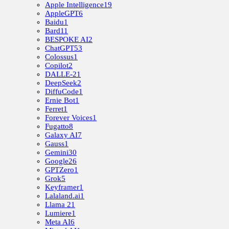
Apple Intelligence
19
AppleGPT
6
Baidu
1
Bard
11
BESPOKE AI
2
ChatGPT
53
Colossus
1
Copilot
2
DALLE-2
1
DeepSeek
2
DiffuCode
1
Ernie Bot
1
Ferret
1
Forever Voices
1
Fugatto
8
Galaxy AI
7
Gauss
1
Gemini
30
Google
26
GPTZero
1
Grok
5
Keyframer
1
Lalaland.ai
1
Llama 2
1
Lumiere
1
Meta AI
6