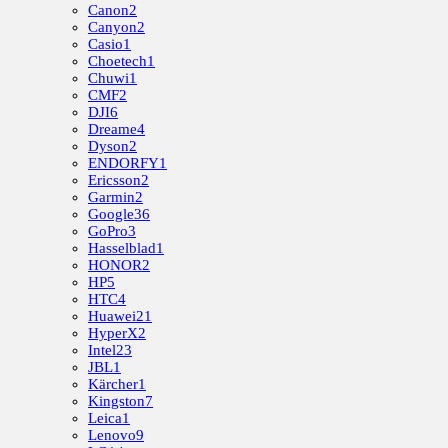
Canon
2
Canyon
2
Casio
1
Choetech
1
Chuwi
1
CMF
2
DJI
6
Dreame
4
Dyson
2
ENDORFY
1
Ericsson
2
Garmin
2
Google
36
GoPro
3
Hasselblad
1
HONOR
2
HP
5
HTC
4
Huawei
21
HyperX
2
Intel
23
JBL
1
Kärcher
1
Kingston
7
Leica
1
Lenovo
9