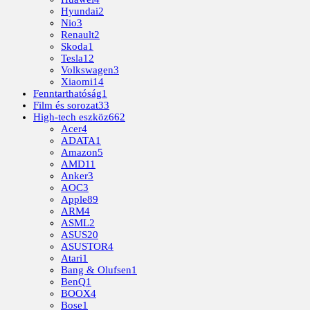
Hyundai
2
Nio
3
Renault
2
Skoda
1
Tesla
12
Volkswagen
3
Xiaomi
14
Fenntarthatóság
1
Film és sorozat
33
High-tech eszköz
662
Acer
4
ADATA
1
Amazon
5
AMD
11
Anker
3
AOC
3
Apple
89
ARM
4
ASML
2
ASUS
20
ASUSTOR
4
Atari
1
Bang & Olufsen
1
BenQ
1
BOOX
4
Bose
1