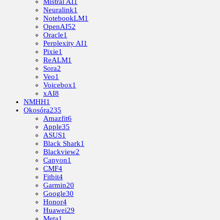
Mistral AI
1
Neuralink
1
NotebookLM
1
OpenAI
52
Oracle
1
Perplexity AI
1
Pixie
1
ReALM
1
Sora
2
Veo
1
Voicebox
1
xAI
8
NMHH
1
Okosóra
235
Amazfit
6
Apple
35
ASUS
1
Black Shark
1
Blackview
2
Canyon
1
CMF
4
Fitbit
4
Garmin
20
Google
30
Honor
4
Huawei
29
Meta
1