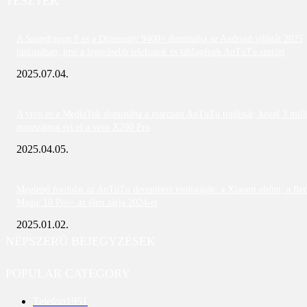
TESZTEK
A Snapdragon 8 és a Dimensity 9400+ dominálja az Android világát 2025
júniusában; íme a legerősebb telefonok és táblagépek AnTuTu szerint
2025.07.04.
A vivo és a MediaTek dominálta a márciusi AnTuTu toplistát; közel 3 mill
pontszámot ért el a vivo X200 Pro
2025.04.05.
Meglepő fordulat az AnTuTu decemberi toplistáján: a Xiaomi eltűnt, a Re
Magic 10 Pro+ az élen zárja 2024-et
2025.01.02.
NÉPSZERŰ BEJEGYZÉSEK
POPULAR CATEGORY
Telefon
1951