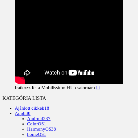
Iratkozz fel a Mobilissimo HU csatornára
itt
.
KATEGÓRIA LISTA
Ajánlott cikkek
18
App
830
Android
237
ColorOS
1
HarmonyOS
38
homeOS
1