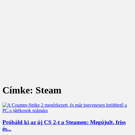
Címke: Steam
Próbáld ki az új CS 2-t a Steamen: Megújult, friss
és...