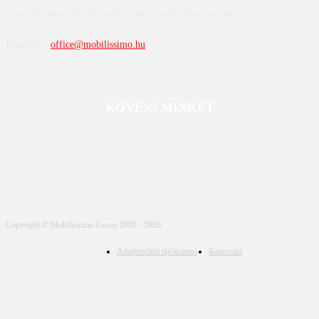
közvetlen látogatása biztosítja a legfrissebb információkat.
Kapcsolat:
office@mobilissimo.hu
KÖVESS MINKET
Copyright © Mobilissimo Group 2006 - 2026
Adatkezelési tájékoztató
Kapcsolat