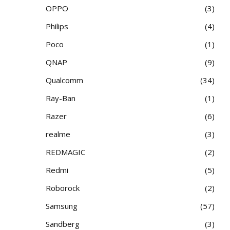
OPPO
3
Philips
4
Poco
1
QNAP
9
Qualcomm
34
Ray-Ban
1
Razer
6
realme
3
REDMAGIC
2
Redmi
5
Roborock
2
Samsung
57
Sandberg
3