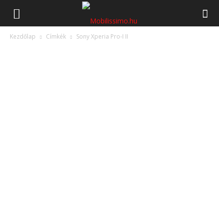
Mobilissimo.hu
Kezdőlap
Címkék
Sony Xperia Pro-I II