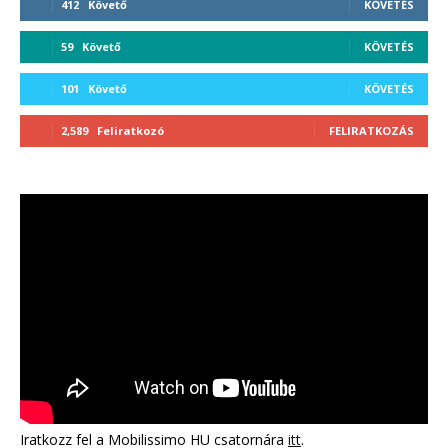
412
Követő
KÖVETÉS
59
Követő
KÖVETÉS
101
Követő
KÖVETÉS
2,589
Feliratkozó
FELIRATKOZÁS
Iratkozz fel a Mobilissimo HU csatornára
itt
.