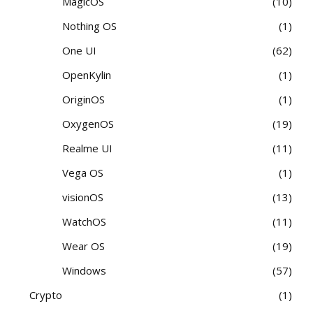
MagicOS
10
Nothing OS
1
One UI
62
OpenKylin
1
OriginOS
1
OxygenOS
19
Realme UI
11
Vega OS
1
visionOS
13
WatchOS
11
Wear OS
19
Windows
57
Crypto
1