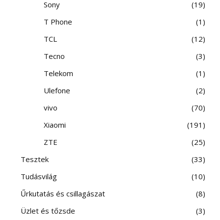
Sony
19
T Phone
1
TCL
12
Tecno
3
Telekom
1
Ulefone
2
vivo
70
Xiaomi
191
ZTE
25
Tesztek
33
Tudásvilág
10
Űrkutatás és csillagászat
8
Üzlet és tőzsde
3