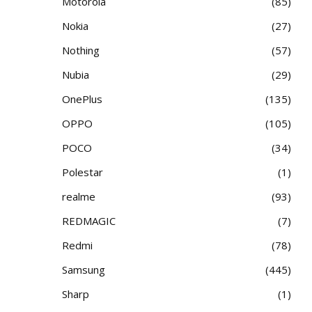
Motorola
85
Nokia
27
Nothing
57
Nubia
29
OnePlus
135
OPPO
105
POCO
34
Polestar
1
realme
93
REDMAGIC
7
Redmi
78
Samsung
445
Sharp
1