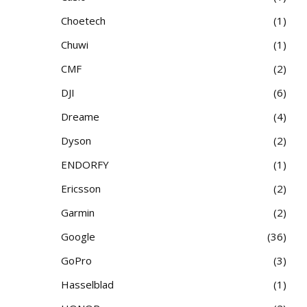
Choetech
1
Chuwi
1
CMF
2
DJI
6
Dreame
4
Dyson
2
ENDORFY
1
Ericsson
2
Garmin
2
Google
36
GoPro
3
Hasselblad
1