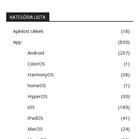
KATEGÓRIA LISTA
Ajánlott cikkek
18
App
830
Android
237
ColorOS
1
HarmonyOS
38
homeOS
1
HyperOS
30
iOS
189
iPadOS
41
MacOS
24