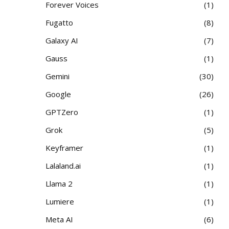
Forever Voices
1
Fugatto
8
Galaxy AI
7
Gauss
1
Gemini
30
Google
26
GPTZero
1
Grok
5
Keyframer
1
Lalaland.ai
1
Llama 2
1
Lumiere
1
Meta AI
6