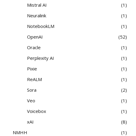
Mistral AI
1
Neuralink
1
NotebookLM
1
OpenAI
52
Oracle
1
Perplexity AI
1
Pixie
1
ReALM
1
Sora
2
Veo
1
Voicebox
1
xAI
8
NMHH
1