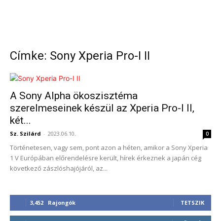
Címke: Sony Xperia Pro-I II
A Sony Alpha ökoszisztéma
szerelmeseinek készül az Xperia Pro-I II,
két...
Sz. Szilárd
-
2023.06.10.
0
Történetesen, vagy sem, pont azon a héten, amikor a Sony Xperia
1 V Európában előrendelésre került, hírek érkeznek a japán cég
következő zászlóshajójáról, az...
3,452
Rajongók
TETSZIK