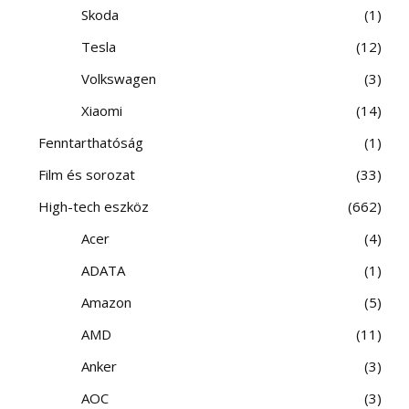
Skoda
1
Tesla
12
Volkswagen
3
Xiaomi
14
Fenntarthatóság
1
Film és sorozat
33
High-tech eszköz
662
Acer
4
ADATA
1
Amazon
5
AMD
11
Anker
3
AOC
3