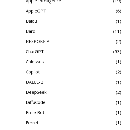
Apple Intelligence
19
AppleGPT
6
Baidu
1
Bard
11
BESPOKE AI
2
ChatGPT
53
Colossus
1
Copilot
2
DALLE-2
1
DeepSeek
2
DiffuCode
1
Ernie Bot
1
Ferret
1