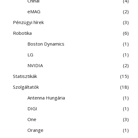
Chinai
4
eMAG
2
Pénzügyi hírek
3
Robotika
6
Boston Dynamics
1
LG
1
NVIDIA
2
Statisztikák
15
Szolgáltatók
18
Antenna Hungária
1
DIGI
1
One
3
Orange
1