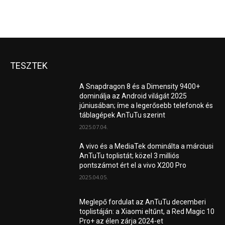
TESZTEK
A Snapdragon 8 és a Dimensity 9400+
dominálja az Android világát 2025
júniusában; íme a legerősebb telefonok és
táblagépek AnTuTu szerint
2025.07.04.
A vivo és a MediaTek dominálta a márciusi
AnTuTu toplistát; közel 3 milliós
pontszámot ért el a vivo X200 Pro
2025.04.05.
Meglepő fordulat az AnTuTu decemberi
toplistáján: a Xiaomi eltűnt, a Red Magic 10
Pro+ az élen zárja 2024-et