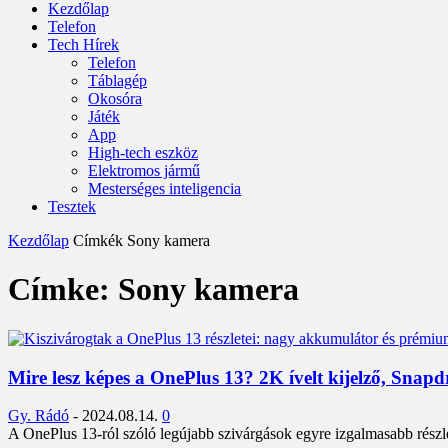
Kezdőlap
Telefon
Tech Hírek
Telefon
Táblagép
Okosóra
Játék
App
High-tech eszköz
Elektromos jármű
Mesterséges inteligencia
Tesztek
Kezdőlap
Címkék
Sony kamera
Címke: Sony kamera
Mire lesz képes a OnePlus 13? 2K ívelt kijelző, Snapd
Gy. Rádó
-
2024.08.14.
0
A OnePlus 13-ról szóló legújabb szivárgások egyre izgalmasabb részl