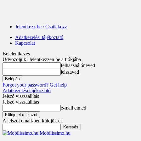
Jelentkezz be / Csatlakozz
Adatkezelési tájékoztató
Kapcsolat
Bejelentkezés
Üdvözöljük! Jelentkezzen be a fiókjába
felhasználóneved
jelszavad
Forgot your password? Get help
Adatkezelési tájékoztató
Jelszó visszaállítás
Jelszó visszaállítás
e-mail címed
A jelszót email-ben küldjük el.
Mobilissimo.hu