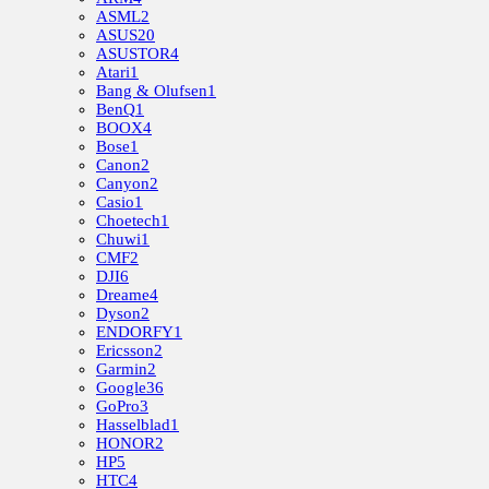
ASML
2
ASUS
20
ASUSTOR
4
Atari
1
Bang & Olufsen
1
BenQ
1
BOOX
4
Bose
1
Canon
2
Canyon
2
Casio
1
Choetech
1
Chuwi
1
CMF
2
DJI
6
Dreame
4
Dyson
2
ENDORFY
1
Ericsson
2
Garmin
2
Google
36
GoPro
3
Hasselblad
1
HONOR
2
HP
5
HTC
4