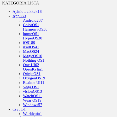
KATEGÓRIA LISTA
Ajánlott cikkek
18
App
830
Android
237
ColorOS
1
HarmonyOS
38
homeOS
1
HyperOS
30
iOS
189
iPadOS
41
MacOS
24
MagicOS
10
Nothing OS
1
One UI
62
OpenKylin
1
OriginOS
1
OxygenOS
19
Realme UI
11
Vega OS
1
visionOS
13
WatchOS
11
Wear OS
19
Windows
57
Crypto
1
Worldcoin
1