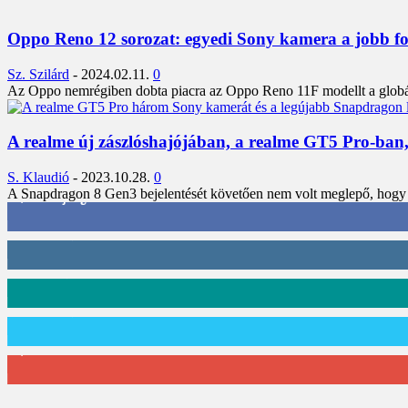
Oppo Reno 12 sorozat: egyedi Sony kamera a jobb fo
Sz. Szilárd
-
2024.02.11.
0
Az Oppo nemrégiben dobta piacra az Oppo Reno 11F modellt a globális
A realme új zászlóshajójában, a realme GT5 Pro-ban
S. Klaudió
-
2023.10.28.
0
A Snapdragon 8 Gen3 bejelentését követően nem volt meglepő, hogy a 
3,452
Rajongók
412
Követő
59
Követő
101
Követő
2,589
Feliratkozó