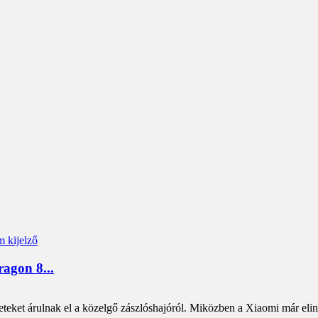
ragon 8...
eteket árulnak el a közelgő zászlóshajóról. Miközben a Xiaomi már eli