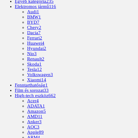
Egyéb kategória
235
Elektromos jármű
116
Audi
1
BMW
1
BYD
7
Chery
2
Dacia
7
Ferrari
2
Huawei
4
Hyundai
2
Nio
3
Renault
2
Skoda
1
Tesla
12
Volkswagen
3
Xiaomi
14
Fenntarthatóság
1
Film és sorozat
33
High-tech eszköz
662
Acer
4
ADATA
1
Amazon
5
AMD
11
Anker
3
AOC
3
Apple
89
ARM
4