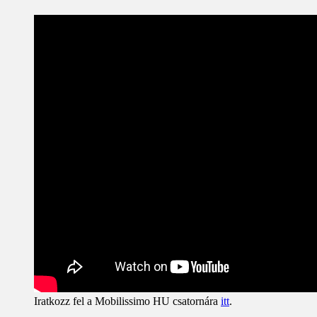
Iratkozz fel a Mobilissimo HU csatornára
itt
.