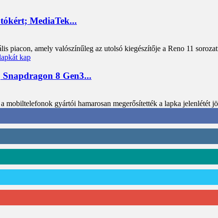
tókért; MediaTek...
 piacon, amely valószínűleg az utolsó kiegészítője a Reno 11 sorozatn
, Snapdragon 8 Gen3...
mobiltelefonok gyártói hamarosan megerősítették a lapka jelenlétét jö