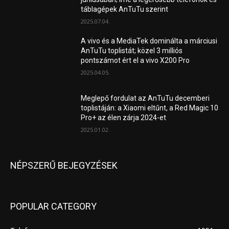
táblagépek AnTuTu szerint
2025.07.04.
A vivo és a MediaTek dominálta a márciusi
AnTuTu toplistát; közel 3 milliós
pontszámot ért el a vivo X200 Pro
2025.04.05.
Meglepő fordulat az AnTuTu decemberi
toplistáján: a Xiaomi eltűnt, a Red Magic 10
Pro+ az élen zárja 2024-et
2025.01.02.
NÉPSZERŰ BEJEGYZÉSEK
POPULAR CATEGORY