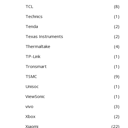
TCL
8
Technics
1
Tenda
2
Texas Instruments
2
Thermaltake
4
TP-Link
1
Tronsmart
1
TSMC
9
Unisoc
1
ViewSonic
1
vivo
3
Xbox
2
Xiaomi
22