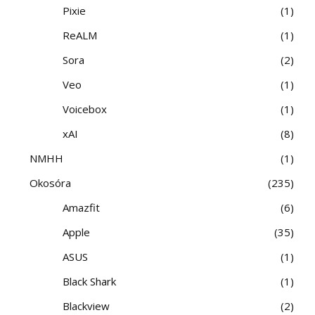
Pixie
1
ReALM
1
Sora
2
Veo
1
Voicebox
1
xAI
8
NMHH
1
Okosóra
235
Amazfit
6
Apple
35
ASUS
1
Black Shark
1
Blackview
2