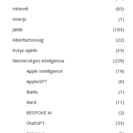
Hírlevél
85
Interjú
1
Játék
103
Kiberbiztonság
22
Kütyü ajánló
35
Mesterséges inteligencia
229
Apple Intelligence
19
AppleGPT
6
Baidu
1
Bard
11
BESPOKE AI
2
ChatGPT
53