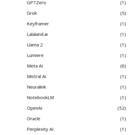
GPTZero
1
Grok
5
Keyframer
1
Lalaland.ai
1
Llama 2
1
Lumiere
1
Meta AI
6
Mistral AI
1
Neuralink
1
NotebookLM
1
OpenAI
52
Oracle
1
Perplexity AI
1