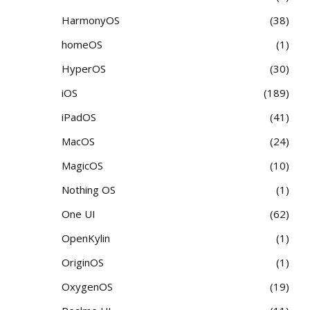
HarmonyOS
38
homeOS
1
HyperOS
30
iOS
189
iPadOS
41
MacOS
24
MagicOS
10
Nothing OS
1
One UI
62
OpenKylin
1
OriginOS
1
OxygenOS
19