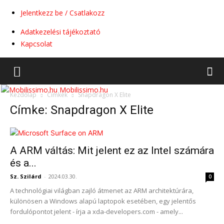
Jelentkezz be / Csatlakozz
Adatkezelési tájékoztató
Kapcsolat
Mobilissimo.hu
Kezdőlap
Címkék
Snapdragon X Elite
Címke: Snapdragon X Elite
A ARM váltás: Mit jelent ez az Intel számára
és a...
Sz. Szilárd
-
2024.03.30.
0
A technológiai világban zajló átmenet az ARM architektúrára,
különösen a Windows alapú laptopok esetében, egy jelentős
fordulópontot jelent - írja a xda-developers.com - amely...