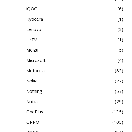
iQOO
6
Kyocera
1
Lenovo
3
LeTV
1
Meizu
5
Microsoft
4
Motorola
85
Nokia
27
Nothing
57
Nubia
29
OnePlus
135
OPPO
105