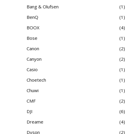
Bang & Olufsen
1
BenQ
1
BOOX
4
Bose
1
Canon
2
Canyon
2
Casio
1
Choetech
1
Chuwi
1
CMF
2
DJI
6
Dreame
4
Dyson
2