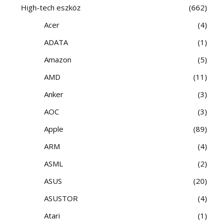
High-tech eszköz
662
Acer
4
ADATA
1
Amazon
5
AMD
11
Anker
3
AOC
3
Apple
89
ARM
4
ASML
2
ASUS
20
ASUSTOR
4
Atari
1