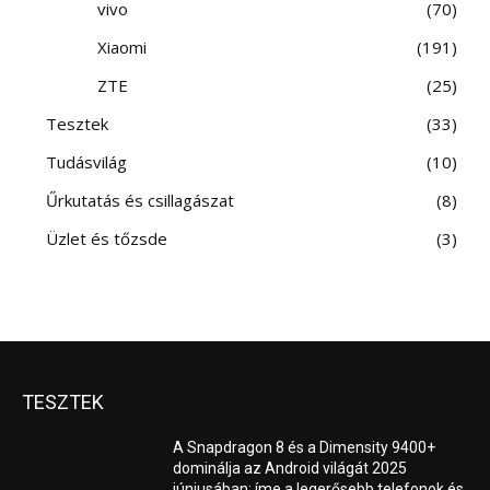
vivo
70
Xiaomi
191
ZTE
25
Tesztek
33
Tudásvilág
10
Űrkutatás és csillagászat
8
Üzlet és tőzsde
3
TESZTEK
A Snapdragon 8 és a Dimensity 9400+
dominálja az Android világát 2025
júniusában; íme a legerősebb telefonok és