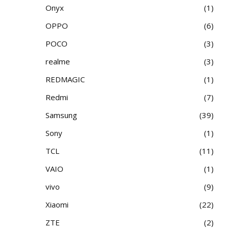
Onyx
1
OPPO
6
POCO
3
realme
3
REDMAGIC
1
Redmi
7
Samsung
39
Sony
1
TCL
11
VAIO
1
vivo
9
Xiaomi
22
ZTE
2