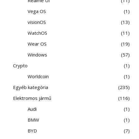
Realme UI
11
Vega OS
1
visionOS
13
WatchOS
11
Wear OS
19
Windows
57
Crypto
1
Worldcoin
1
Egyéb kategória
235
Elektromos jármű
116
Audi
1
BMW
1
BYD
7