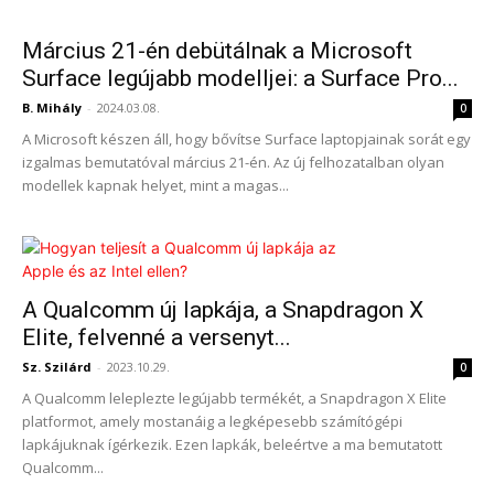
Március 21-én debütálnak a Microsoft
Surface legújabb modelljei: a Surface Pro...
B. Mihály
-
2024.03.08.
0
A Microsoft készen áll, hogy bővítse Surface laptopjainak sorát egy
izgalmas bemutatóval március 21-én. Az új felhozatalban olyan
modellek kapnak helyet, mint a magas...
A Qualcomm új lapkája, a Snapdragon X
Elite, felvenné a versenyt...
Sz. Szilárd
-
2023.10.29.
0
A Qualcomm leleplezte legújabb termékét, a Snapdragon X Elite
platformot, amely mostanáig a legképesebb számítógépi
lapkájuknak ígérkezik. Ezen lapkák, beleértve a ma bemutatott
Qualcomm...