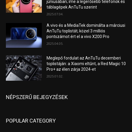
júniusában; íme a legerősebb telefonok és
táblagépek AnTuTu szerint
2025.07.04.
A vivo és a MediaTek dominálta a márciusi
AnTuTu toplistát; közel 3 milliós
pontszámot ért el a vivo X200 Pro
2025.04.05.
Meglepő fordulat az AnTuTu decemberi
toplistáján: a Xiaomi eltűnt, a Red Magic 10
Pro+ az élen zárja 2024-et
2025.01.02.
NÉPSZERŰ BEJEGYZÉSEK
POPULAR CATEGORY