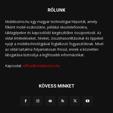
RÓLUNK
Mobilissimo.hu egy magyar technológiai hírportál, amely
főként mobil eszközökre, például okostelefonokra,
táblagépekre és kapcsolódó kiegészítőkre összpontosít. Az
oldal értékeléseket, híreket, összehasonlításokat és tippeket
nyújt a mobiltechnológiával foglalkozó fogyasztóknak. Mivel
az oldal tartalma folyamatosan frissül, ennek a közvetlen
látogatása biztosítja a legfrissebb információkat.
Kapcsolat:
office@mobilissimo.hu
KÖVESS MINKET