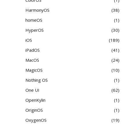
HarmonyOS
38
homeOS
1
HyperOS
30
iOS
189
iPadOS
41
MacOS
24
MagicOS
10
Nothing OS
1
One UI
62
OpenKylin
1
OriginOS
1
OxygenOS
19