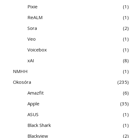
Pixie
1
ReALM
1
Sora
2
Veo
1
Voicebox
1
xAI
8
NMHH
1
Okosóra
235
Amazfit
6
Apple
35
ASUS
1
Black Shark
1
Blackview
2