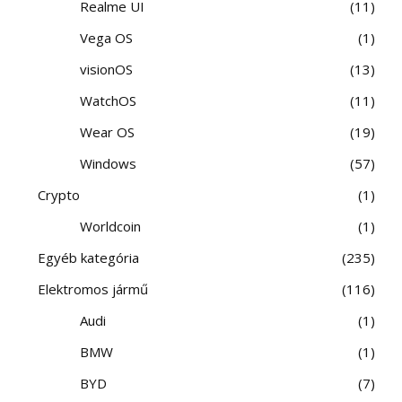
Realme UI
11
Vega OS
1
visionOS
13
WatchOS
11
Wear OS
19
Windows
57
Crypto
1
Worldcoin
1
Egyéb kategória
235
Elektromos jármű
116
Audi
1
BMW
1
BYD
7