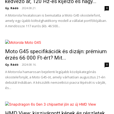
kedvező ár, 120 Hz-es kijelző és nagy...
Gy. Rádó
-
2024.08.21.
0
A Motorola hivatalosan is bemutatta a Moto G45 okostelefont,
amely egy újabb költséghatékony modell a vállalat portfóliójában.
A mindössze 117 eurós (kb. 46 500...
Moto G45 specifikációk és dizájn: prémium
érzés 66 000 Ft-ért? Mit...
Gy. Rádó
-
2024.08.16.
0
A Motorola hamarosan bejelenti legújabb középkategóriás
okostelefonját, a Moto G45-öt, amely várhatóan augusztus 21-én
debütál Indiában. A készülék nemzetközi piacra lépését is várják,
és...
HMD View: kiszivárgott képek és részletek