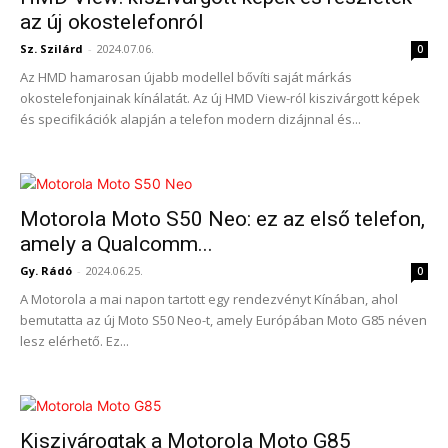
az új okostelefonról
Sz. Szilárd
-
2024.07.06.
0
Az HMD hamarosan újabb modellel bővíti saját márkás
okostelefonjainak kínálatát. Az új HMD View-ról kiszivárgott képek
és specifikációk alapján a telefon modern dizájnnal és...
Motorola Moto S50 Neo: ez az első telefon,
amely a Qualcomm...
Gy. Rádó
-
2024.06.25.
0
A Motorola a mai napon tartott egy rendezvényt Kínában, ahol
bemutatta az új Moto S50 Neo-t, amely Európában Moto G85 néven
lesz elérhető. Ez...
Kiszivárogtak a Motorola Moto G85