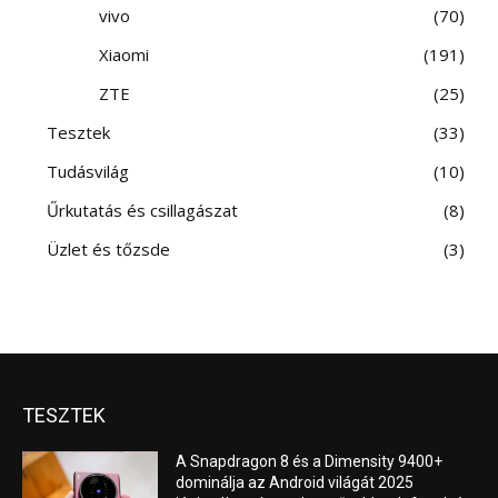
vivo
70
Xiaomi
191
ZTE
25
Tesztek
33
Tudásvilág
10
Űrkutatás és csillagászat
8
Üzlet és tőzsde
3
TESZTEK
A Snapdragon 8 és a Dimensity 9400+
dominálja az Android világát 2025