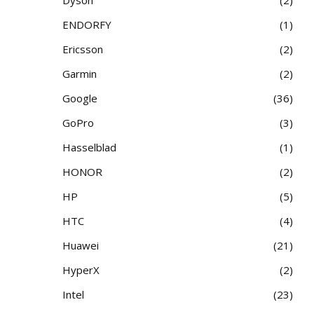
ENDORFY
1
Ericsson
2
Garmin
2
Google
36
GoPro
3
Hasselblad
1
HONOR
2
HP
5
HTC
4
Huawei
21
HyperX
2
Intel
23