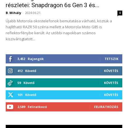
részletei: Snapdragon 6s Gen 3 és...
B. Mihály
-
2024.06.21.
0
Újabb Motorola okostelefonok bemutatása várható, köztük a
hajlítható RAZR 50 széria mellett a Motorola Moto G85 is
reflektorfénybe került. Az utóbbi napokban számos
kiszivárogtatott...
3,452
Rajongók
TETSZIK
412
Követő
KÖVETÉS
59
Követő
KÖVETÉS
101
Követő
KÖVETÉS
2,589
Feliratkozó
FELIRATKOZÁS