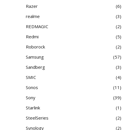
Razer
6
realme
3
REDMAGIC
2
Redmi
5
Roborock
2
Samsung
57
Sandberg
3
SMIC
4
Sonos
11
Sony
39
Starlink
1
SteelSeries
2
Synology
2