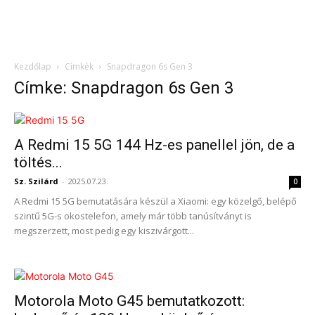
Kezdőlap
Címkék
Snapdragon 6s Gen 3
Címke: Snapdragon 6s Gen 3
A Redmi 15 5G 144 Hz-es panellel jön, de a
töltés...
Sz. Szilárd
-
2025.07.23.
0
A Redmi 15 5G bemutatására készül a Xiaomi: egy közelgő, belépő
szintű 5G-s okostelefon, amely már több tanúsítványt is
megszerzett, most pedig egy kiszivárgott...
Motorola Moto G45 bemutatkozott: