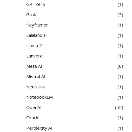
GPTZero
1
Grok
5
Keyframer
1
Lalaland.ai
1
Llama 2
1
Lumiere
1
Meta AI
6
Mistral AI
1
Neuralink
1
NotebookLM
1
OpenAI
52
Oracle
1
Perplexity AI
1