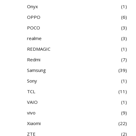
Onyx
1
OPPO
6
POCO
3
realme
3
REDMAGIC
1
Redmi
7
Samsung
39
Sony
1
TCL
11
VAIO
1
vivo
9
Xiaomi
22
ZTE
2