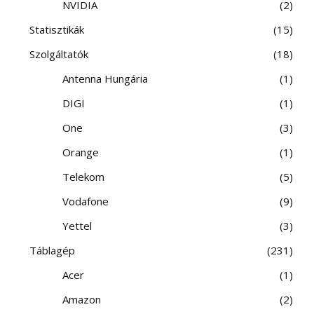
NVIDIA
2
Statisztikák
15
Szolgáltatók
18
Antenna Hungária
1
DIGI
1
One
3
Orange
1
Telekom
5
Vodafone
9
Yettel
3
Táblagép
231
Acer
1
Amazon
2