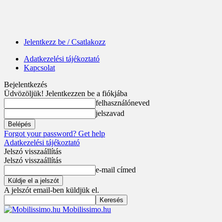
Jelentkezz be / Csatlakozz
Adatkezelési tájékoztató
Kapcsolat
Bejelentkezés
Üdvözöljük! Jelentkezzen be a fiókjába
felhasználóneved
jelszavad
Forgot your password? Get help
Adatkezelési tájékoztató
Jelszó visszaállítás
Jelszó visszaállítás
e-mail címed
A jelszót email-ben küldjük el.
Mobilissimo.hu