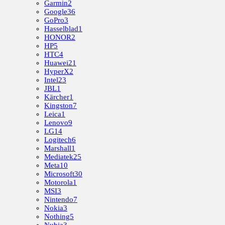
Garmin
2
Google
36
GoPro
3
Hasselblad
1
HONOR
2
HP
5
HTC
4
Huawei
21
HyperX
2
Intel
23
JBL
1
Kärcher
1
Kingston
7
Leica
1
Lenovo
9
LG
14
Logitech
6
Marshall
1
Mediatek
25
Meta
10
Microsoft
30
Motorola
1
MSI
3
Nintendo
7
Nokia
3
Nothing
5
Nubia
3