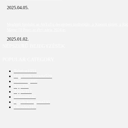
2025.04.05.
Meglepő fordulat az AnTuTu decemberi toplistáján: a Xiaomi eltűnt, a Re
Magic 10 Pro+ az élen zárja 2024-et
2025.01.02.
NÉPSZERŰ BEJEGYZÉSEK
POPULAR CATEGORY
Telefon
1951
High-tech eszköz
529
Samsung
445
App
428
Apple
313
Android
237
Egyéb kategória
235
Okosóra
215