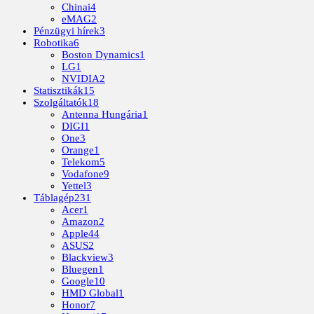
Chinai
4
eMAG
2
Pénzügyi hírek
3
Robotika
6
Boston Dynamics
1
LG
1
NVIDIA
2
Statisztikák
15
Szolgáltatók
18
Antenna Hungária
1
DIGI
1
One
3
Orange
1
Telekom
5
Vodafone
9
Yettel
3
Táblagép
231
Acer
1
Amazon
2
Apple
44
ASUS
2
Blackview
3
Bluegen
1
Google
10
HMD Global
1
Honor
7