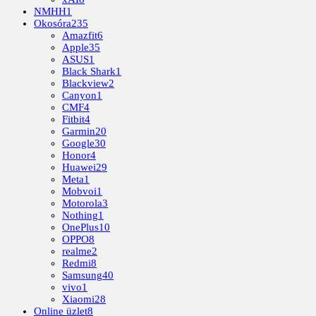
NMHH
1
Okosóra
235
Amazfit
6
Apple
35
ASUS
1
Black Shark
1
Blackview
2
Canyon
1
CMF
4
Fitbit
4
Garmin
20
Google
30
Honor
4
Huawei
29
Meta
1
Mobvoi
1
Motorola
3
Nothing
1
OnePlus
10
OPPO
8
realme
2
Redmi
8
Samsung
40
vivo
1
Xiaomi
28
Online üzlet
8