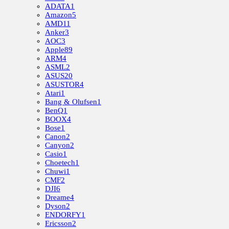
ADATA
1
Amazon
5
AMD
11
Anker
3
AOC
3
Apple
89
ARM
4
ASML
2
ASUS
20
ASUSTOR
4
Atari
1
Bang & Olufsen
1
BenQ
1
BOOX
4
Bose
1
Canon
2
Canyon
2
Casio
1
Choetech
1
Chuwi
1
CMF
2
DJI
6
Dreame
4
Dyson
2
ENDORFY
1
Ericsson
2