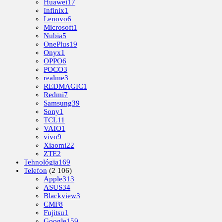
Huawei
17
Infinix
1
Lenovo
6
Microsoft
1
Nubia
5
OnePlus
19
Onyx
1
OPPO
6
POCO
3
realme
3
REDMAGIC
1
Redmi
7
Samsung
39
Sony
1
TCL
11
VAIO
1
vivo
9
Xiaomi
22
ZTE
2
Tehnológia
169
Telefon
(2 106)
Apple
313
ASUS
34
Blackview
3
CMF
8
Fujitsu
1
Google
159