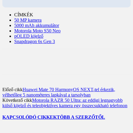
CÍMKÉK
50 MP kamera
5000 mAh akkumulátor
Motorola Moto S50 Neo
pOLED kijelző
Snapdragon 6s Gen 3
Előző cikk
Huawei Mate 70 HarmonyOS NEXT-tel érkezik,
vélhetőleg 5 nanométeres lapkával a tarsolyban
Következő cikk
Motorola RAZR 50 Ultra: az eddigi legnagyobb
külső kijelző és teleobjektíves kamera egy összecsukható telefonon
KAPCSOLÓDÓ CIKKEK
TÖBB A SZERZŐTŐL