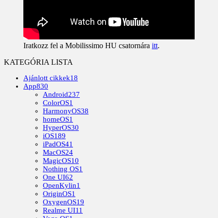
Iratkozz fel a Mobilissimo HU csatornára
itt
.
KATEGÓRIA LISTA
Ajánlott cikkek
18
App
830
Android
237
ColorOS
1
HarmonyOS
38
homeOS
1
HyperOS
30
iOS
189
iPadOS
41
MacOS
24
MagicOS
10
Nothing OS
1
One UI
62
OpenKylin
1
OriginOS
1
OxygenOS
19
Realme UI
11