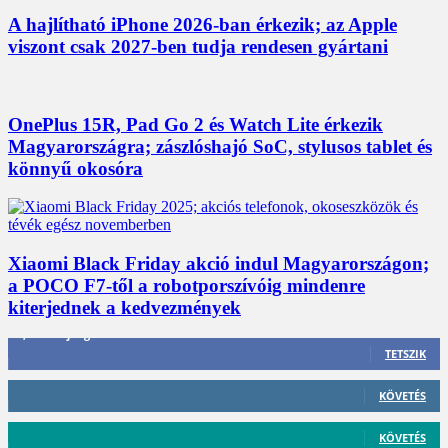
A hajlítható iPhone 2026-ban érkezik; az Apple
viszont csak 2027-ben tudja rendesen gyártani
OnePlus 15R, Pad Go 2 és Watch Lite érkezik
Magyarországra; zászlóshajó SoC, stylusos tablet és
könnyű okosóra
Xiaomi Black Friday akció indul Magyarországon;
a POCO F7-től a robotporszívóig mindenre
kiterjednek a kedvezmények
3,452
Rajongók
TETSZIK
412
Követő
KÖVETÉS
59
Követő
KÖVETÉS