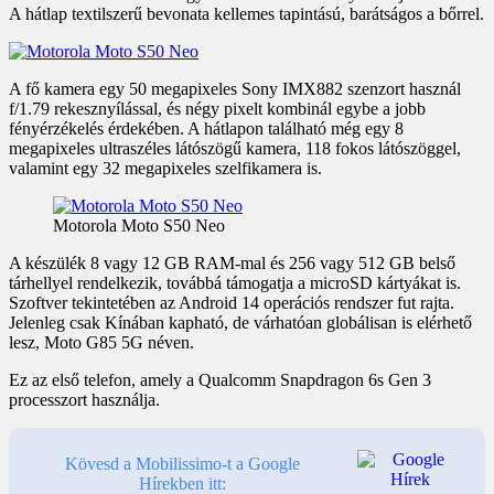
A hátlap textilszerű bevonata kellemes tapintású, barátságos a bőrrel.
A fő kamera egy 50 megapixeles Sony IMX882 szenzort használ
f/1.79 rekesznyílással, és négy pixelt kombinál egybe a jobb
fényérzékelés érdekében. A hátlapon található még egy 8
megapixeles ultraszéles látószögű kamera, 118 fokos látószöggel,
valamint egy 32 megapixeles szelfikamera is.
Motorola Moto S50 Neo
A készülék 8 vagy 12 GB RAM-mal és 256 vagy 512 GB belső
tárhellyel rendelkezik, továbbá támogatja a microSD kártyákat is.
Szoftver tekintetében az Android 14 operációs rendszer fut rajta.
Jelenleg csak Kínában kapható, de várhatóan globálisan is elérhető
lesz, Moto G85 5G néven.
Ez az első telefon, amely a Qualcomm Snapdragon 6s Gen 3
processzort használja.
Kövesd a Mobilissimo-t a Google
Hírekben itt: