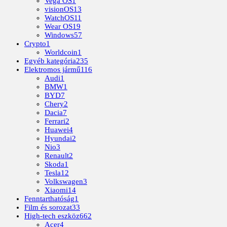
Vega OS
1
visionOS
13
WatchOS
11
Wear OS
19
Windows
57
Crypto
1
Worldcoin
1
Egyéb kategória
235
Elektromos jármű
116
Audi
1
BMW
1
BYD
7
Chery
2
Dacia
7
Ferrari
2
Huawei
4
Hyundai
2
Nio
3
Renault
2
Skoda
1
Tesla
12
Volkswagen
3
Xiaomi
14
Fenntarthatóság
1
Film és sorozat
33
High-tech eszköz
662
Acer
4