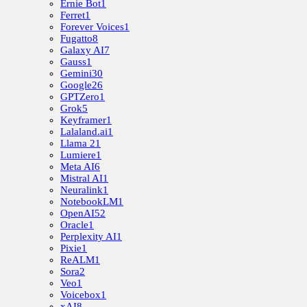
Ernie Bot
1
Ferret
1
Forever Voices
1
Fugatto
8
Galaxy AI
7
Gauss
1
Gemini
30
Google
26
GPTZero
1
Grok
5
Keyframer
1
Lalaland.ai
1
Llama 2
1
Lumiere
1
Meta AI
6
Mistral AI
1
Neuralink
1
NotebookLM
1
OpenAI
52
Oracle
1
Perplexity AI
1
Pixie
1
ReALM
1
Sora
2
Veo
1
Voicebox
1
xAI
8