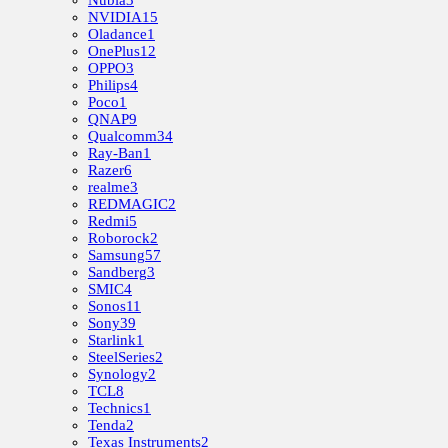
NVIDIA
15
Oladance
1
OnePlus
12
OPPO
3
Philips
4
Poco
1
QNAP
9
Qualcomm
34
Ray-Ban
1
Razer
6
realme
3
REDMAGIC
2
Redmi
5
Roborock
2
Samsung
57
Sandberg
3
SMIC
4
Sonos
11
Sony
39
Starlink
1
SteelSeries
2
Synology
2
TCL
8
Technics
1
Tenda
2
Texas Instruments
2