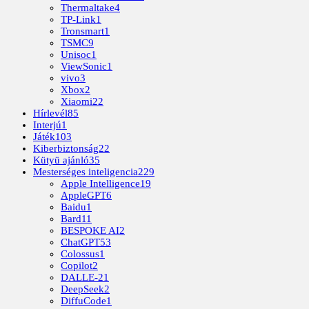
Thermaltake
4
TP-Link
1
Tronsmart
1
TSMC
9
Unisoc
1
ViewSonic
1
vivo
3
Xbox
2
Xiaomi
22
Hírlevél
85
Interjú
1
Játék
103
Kiberbiztonság
22
Kütyü ajánló
35
Mesterséges inteligencia
229
Apple Intelligence
19
AppleGPT
6
Baidu
1
Bard
11
BESPOKE AI
2
ChatGPT
53
Colossus
1
Copilot
2
DALLE-2
1
DeepSeek
2
DiffuCode
1