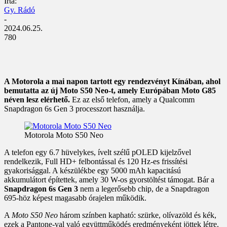
Írta:
Gy. Rádó
-
2024.06.25.
780
A Motorola a mai napon tartott egy rendezvényt Kínában, ahol
bemutatta az új Moto S50 Neo-t, amely Európában Moto G85
néven lesz elérhető.
Ez az első telefon, amely a Qualcomm
Snapdragon 6s Gen 3 processzort használja.
Motorola Moto S50 Neo
A telefon egy 6.7 hüvelykes, ívelt szélű pOLED kijelzővel
rendelkezik, Full HD+ felbontással és 120 Hz-es frissítési
gyakorisággal. A készülékbe egy 5000 mAh kapacitású
akkumulátort építettek, amely 30 W-os gyorstöltést támogat. Bár a
Snapdragon 6s Gen 3
nem a legerősebb chip, de a Snapdragon
695-höz képest magasabb órajelen működik.
A
Moto S50 Neo
három színben kapható: szürke, olívazöld és kék,
ezek a Pantone-val való együttműködés eredményeként jöttek létre.