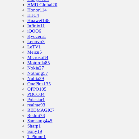
HMD Global
20
Honor
114
HTC
4
Huawei
148
Infinix
11
iQOO
6
Kyocera
1
Lenovo
3
LeTV
1
Meizu
5
Microsoft
4
Motorola
85
Nokia
27
Nothing
57
Nubia
29
OnePlus
135
OPPO
105
POCO
34
Polestar
1
realme
93
REDMAGIC
7
Redmi
78
Samsung
445
Sharp
1
Sony
19
T Phone
1