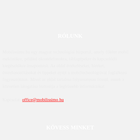
RÓLUNK
Mobilissimo.hu egy magyar technológiai hírportál, amely főként mobil
eszközökre, például okostelefonokra, táblagépekre és kapcsolódó
kiegészítőkre összpontosít. Az oldal értékeléseket, híreket,
összehasonlításokat és tippeket nyújt a mobiltechnológiával foglalkozó
fogyasztóknak. Mivel az oldal tartalma folyamatosan frissül, ennek a
közvetlen látogatása biztosítja a legfrissebb információkat.
Kapcsolat:
office@mobilissimo.hu
KÖVESS MINKET