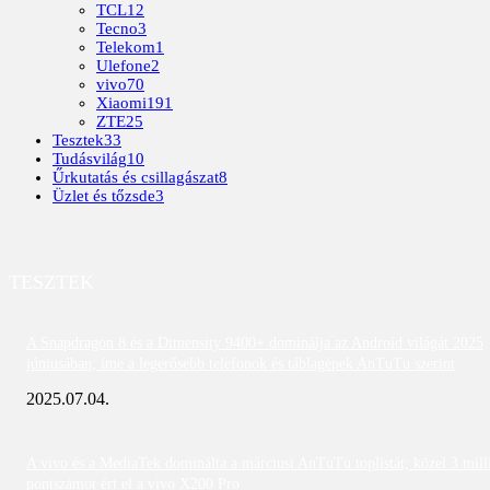
TCL
12
Tecno
3
Telekom
1
Ulefone
2
vivo
70
Xiaomi
191
ZTE
25
Tesztek
33
Tudásvilág
10
Űrkutatás és csillagászat
8
Üzlet és tőzsde
3
TESZTEK
A Snapdragon 8 és a Dimensity 9400+ dominálja az Android világát 2025
júniusában; íme a legerősebb telefonok és táblagépek AnTuTu szerint
2025.07.04.
A vivo és a MediaTek dominálta a márciusi AnTuTu toplistát; közel 3 mill
pontszámot ért el a vivo X200 Pro