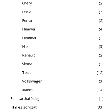
Chery
2
Dacia
7
Ferrari
2
Huawei
4
Hyundai
2
Nio
3
Renault
2
Skoda
1
Tesla
12
Volkswagen
3
Xiaomi
14
Fenntarthatóság
1
Film és sorozat
33