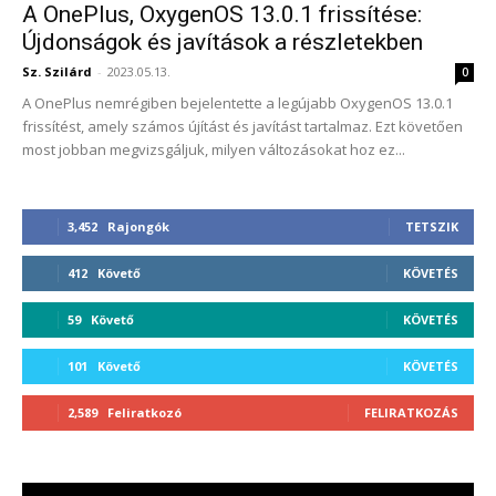
A OnePlus, OxygenOS 13.0.1 frissítése:
Újdonságok és javítások a részletekben
Sz. Szilárd
-
2023.05.13.
0
A OnePlus nemrégiben bejelentette a legújabb OxygenOS 13.0.1
frissítést, amely számos újítást és javítást tartalmaz. Ezt követően
most jobban megvizsgáljuk, milyen változásokat hoz ez...
3,452
Rajongók
TETSZIK
412
Követő
KÖVETÉS
59
Követő
KÖVETÉS
101
Követő
KÖVETÉS
2,589
Feliratkozó
FELIRATKOZÁS