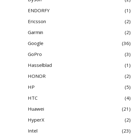
ENDORFY
1
Ericsson
2
Garmin
2
Google
36
GoPro
3
Hasselblad
1
HONOR
2
HP
5
HTC
4
Huawei
21
HyperX
2
Intel
23