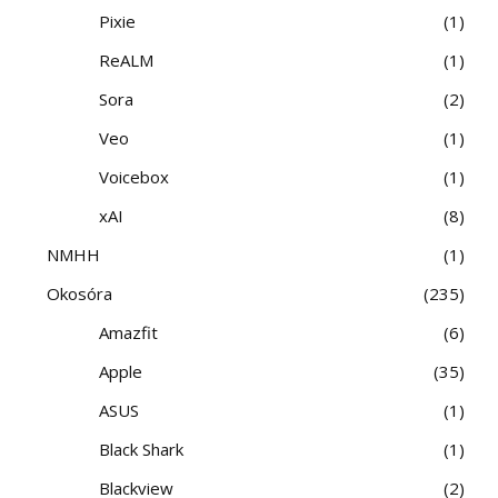
Pixie
1
ReALM
1
Sora
2
Veo
1
Voicebox
1
xAI
8
NMHH
1
Okosóra
235
Amazfit
6
Apple
35
ASUS
1
Black Shark
1
Blackview
2