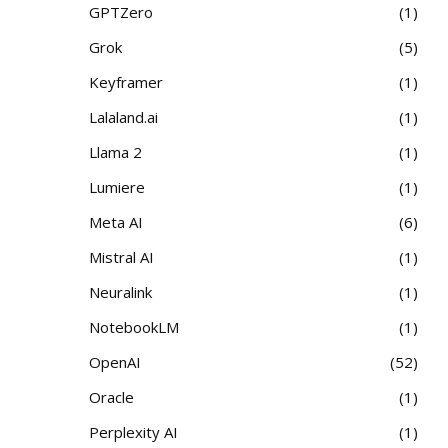
GPTZero
1
Grok
5
Keyframer
1
Lalaland.ai
1
Llama 2
1
Lumiere
1
Meta AI
6
Mistral AI
1
Neuralink
1
NotebookLM
1
OpenAI
52
Oracle
1
Perplexity AI
1