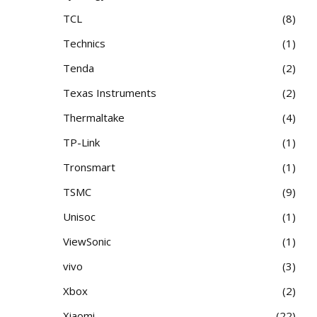
TCL
8
Technics
1
Tenda
2
Texas Instruments
2
Thermaltake
4
TP-Link
1
Tronsmart
1
TSMC
9
Unisoc
1
ViewSonic
1
vivo
3
Xbox
2
Xiaomi
22