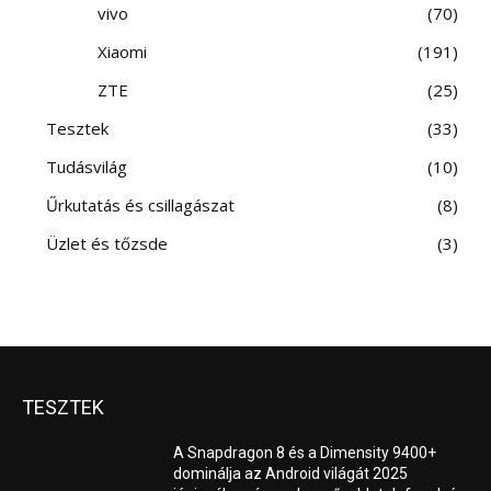
vivo
70
Xiaomi
191
ZTE
25
Tesztek
33
Tudásvilág
10
Űrkutatás és csillagászat
8
Üzlet és tőzsde
3
TESZTEK
A Snapdragon 8 és a Dimensity 9400+
dominálja az Android világát 2025