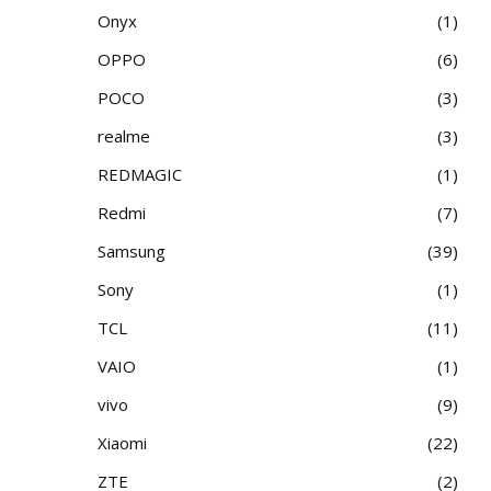
Onyx
1
OPPO
6
POCO
3
realme
3
REDMAGIC
1
Redmi
7
Samsung
39
Sony
1
TCL
11
VAIO
1
vivo
9
Xiaomi
22
ZTE
2