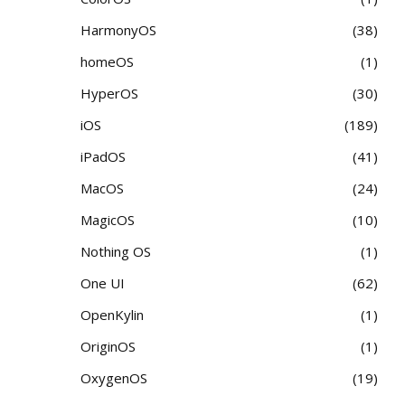
HarmonyOS
38
homeOS
1
HyperOS
30
iOS
189
iPadOS
41
MacOS
24
MagicOS
10
Nothing OS
1
One UI
62
OpenKylin
1
OriginOS
1
OxygenOS
19