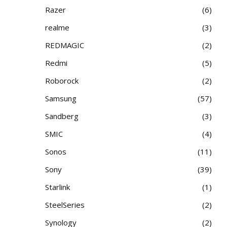
Razer
6
realme
3
REDMAGIC
2
Redmi
5
Roborock
2
Samsung
57
Sandberg
3
SMIC
4
Sonos
11
Sony
39
Starlink
1
SteelSeries
2
Synology
2