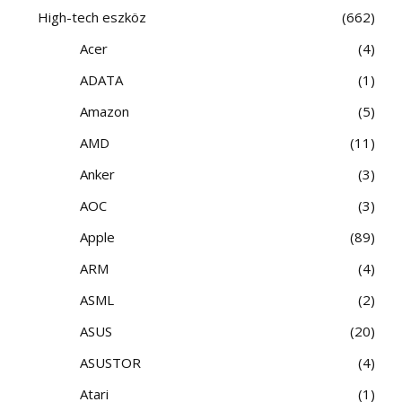
High-tech eszköz
662
Acer
4
ADATA
1
Amazon
5
AMD
11
Anker
3
AOC
3
Apple
89
ARM
4
ASML
2
ASUS
20
ASUSTOR
4
Atari
1