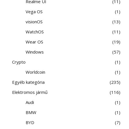
Realme UI
11
Vega OS
1
visionOS
13
WatchOS
11
Wear OS
19
Windows
57
Crypto
1
Worldcoin
1
Egyéb kategória
235
Elektromos jármű
116
Audi
1
BMW
1
BYD
7