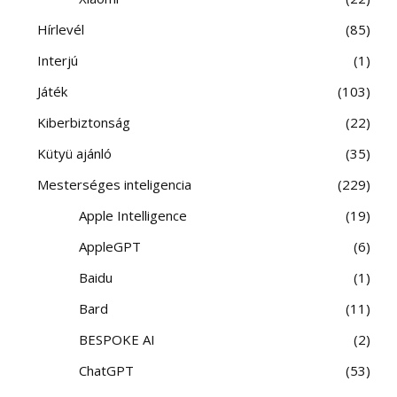
Hírlevél
85
Interjú
1
Játék
103
Kiberbiztonság
22
Kütyü ajánló
35
Mesterséges inteligencia
229
Apple Intelligence
19
AppleGPT
6
Baidu
1
Bard
11
BESPOKE AI
2
ChatGPT
53