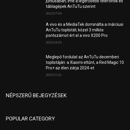
júniusában; íme a legerősebb telefonok és
táblagépek AnTuTu szerint
2025.07.04.
A vivo és a MediaTek dominálta a márciusi
AnTuTu toplistát; közel 3 milliós
pontszámot ért el a vivo X200 Pro
2025.04.05.
Meglepő fordulat az AnTuTu decemberi
toplistáján: a Xiaomi eltűnt, a Red Magic 10
Pro+ az élen zárja 2024-et
2025.01.02.
NÉPSZERŰ BEJEGYZÉSEK
POPULAR CATEGORY