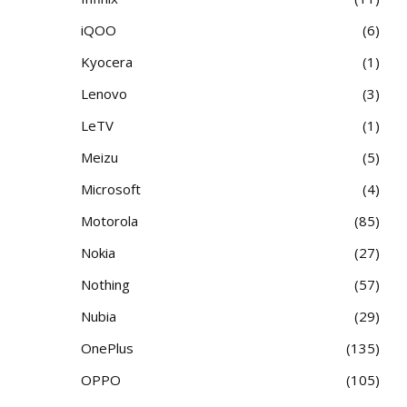
iQOO
6
Kyocera
1
Lenovo
3
LeTV
1
Meizu
5
Microsoft
4
Motorola
85
Nokia
27
Nothing
57
Nubia
29
OnePlus
135
OPPO
105