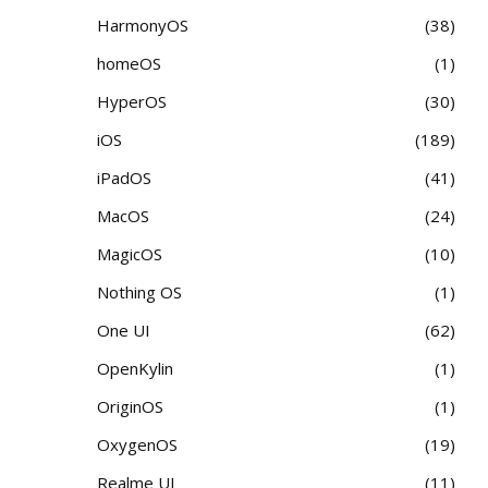
HarmonyOS
38
homeOS
1
HyperOS
30
iOS
189
iPadOS
41
MacOS
24
MagicOS
10
Nothing OS
1
One UI
62
OpenKylin
1
OriginOS
1
OxygenOS
19
Realme UI
11