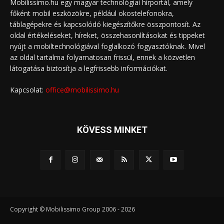
Mobilissimo.hu egy magyar technológiai hírportál, amely
főként mobil eszközökre, például okostelefonokra,
táblagépekre és kapcsolódó kiegészítőkre összpontosít. Az
oldal értékeléseket, híreket, összehasonlításokat és tippeket
nyújt a mobiltechnológiával foglalkozó fogyasztóknak. Mivel
az oldal tartalma folyamatosan frissül, ennek a közvetlen
látogatása biztosítja a legfrissebb információkat.
Kapcsolat:
office@mobilissimo.hu
KÖVESS MINKET
Copyright © Mobilissimo Group 2006 - 2026