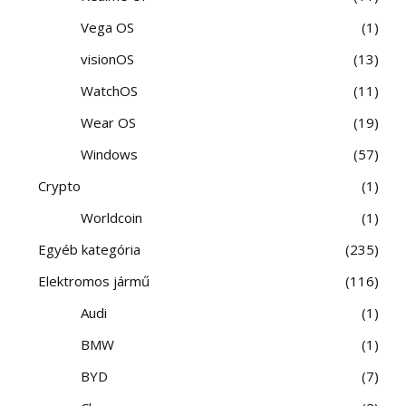
Vega OS
1
visionOS
13
WatchOS
11
Wear OS
19
Windows
57
Crypto
1
Worldcoin
1
Egyéb kategória
235
Elektromos jármű
116
Audi
1
BMW
1
BYD
7