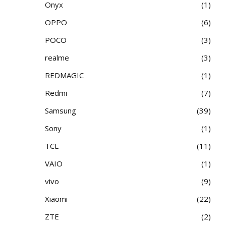
Onyx
1
OPPO
6
POCO
3
realme
3
REDMAGIC
1
Redmi
7
Samsung
39
Sony
1
TCL
11
VAIO
1
vivo
9
Xiaomi
22
ZTE
2