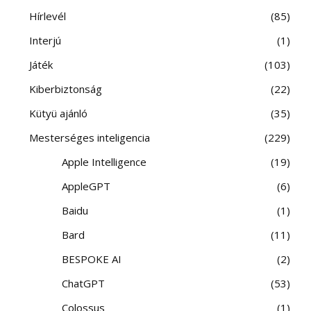
Hírlevél
85
Interjú
1
Játék
103
Kiberbiztonság
22
Kütyü ajánló
35
Mesterséges inteligencia
229
Apple Intelligence
19
AppleGPT
6
Baidu
1
Bard
11
BESPOKE AI
2
ChatGPT
53
Colossus
1