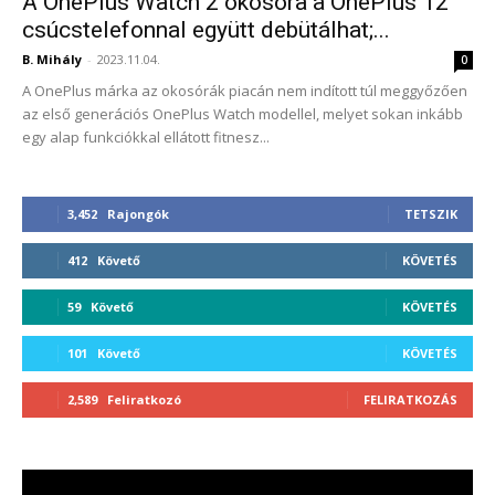
A OnePlus Watch 2 okosóra a OnePlus 12
csúcstelefonnal együtt debütálhat;...
B. Mihály
-
2023.11.04.
0
A OnePlus márka az okosórák piacán nem indított túl meggyőzően
az első generációs OnePlus Watch modellel, melyet sokan inkább
egy alap funkciókkal ellátott fitnesz...
3,452
Rajongók
TETSZIK
412
Követő
KÖVETÉS
59
Követő
KÖVETÉS
101
Követő
KÖVETÉS
2,589
Feliratkozó
FELIRATKOZÁS