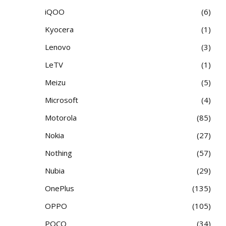
iQOO
6
Kyocera
1
Lenovo
3
LeTV
1
Meizu
5
Microsoft
4
Motorola
85
Nokia
27
Nothing
57
Nubia
29
OnePlus
135
OPPO
105
POCO
34