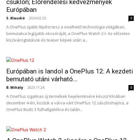
csuklón; Előrendelési kedvezmények
Európában
S. Klaudió
-
2024.02.23.
0
A OnePlus újabb lépést tesz a viselhető technológia világában,
bemutatva legújabb okosóráját, a OnePlus Watch 2-t. Az előzetes
kiszivárogtatások és teaser képek után a...
Európában is landol a OnePlus 12: A kezdeti
bemutató utáni várható...
B. Mihály
-
2023.11.24.
0
A OnePlus izgalmas új termékek bejelentésére készül Kínában
december 4-én, köztük a várva várt OnePlus 12 zászlóshajóra, a
OnePlus Buds 3 fülhallgatókra és talán...