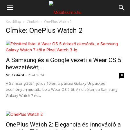
Mobilissimo.hu
Kezdőlap
Címkék
OnePlus Watch 2
Címke: OnePlus Watch 2
A Samsung és a Google vezeti a Wear OS 5
bevezetését;...
Sz. Szilárd
-
2024.08.24.
0
A Samsung 2024. július 10-én, a párizsi Galaxy Unpacked
eseményen mutatta be a Wear OS 5-öt. Az elsőként a Samsung
Galaxy Watch 7 és...
OnePlus Watch 2: Elegancia és innováció a