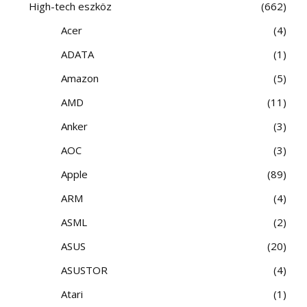
High-tech eszköz
662
Acer
4
ADATA
1
Amazon
5
AMD
11
Anker
3
AOC
3
Apple
89
ARM
4
ASML
2
ASUS
20
ASUSTOR
4
Atari
1