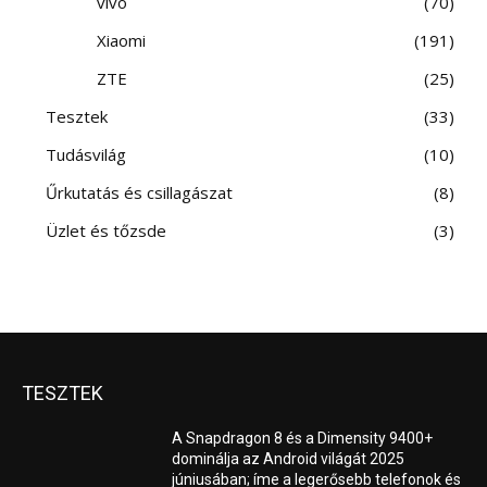
vivo
70
Xiaomi
191
ZTE
25
Tesztek
33
Tudásvilág
10
Űrkutatás és csillagászat
8
Üzlet és tőzsde
3
TESZTEK
A Snapdragon 8 és a Dimensity 9400+
dominálja az Android világát 2025
júniusában; íme a legerősebb telefonok és