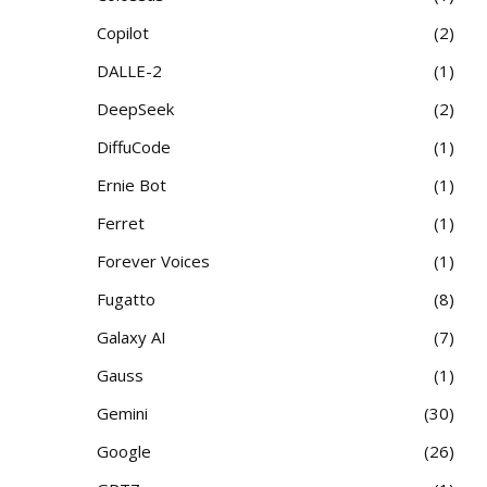
Copilot
2
DALLE-2
1
DeepSeek
2
DiffuCode
1
Ernie Bot
1
Ferret
1
Forever Voices
1
Fugatto
8
Galaxy AI
7
Gauss
1
Gemini
30
Google
26