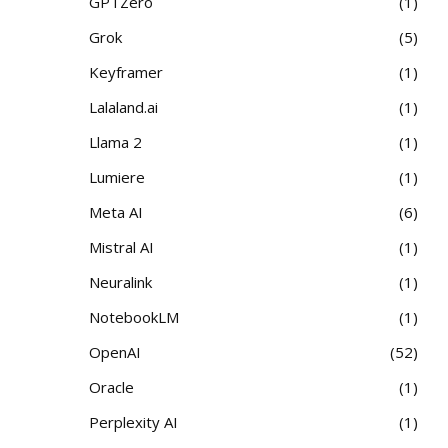
GPTZero
1
Grok
5
Keyframer
1
Lalaland.ai
1
Llama 2
1
Lumiere
1
Meta AI
6
Mistral AI
1
Neuralink
1
NotebookLM
1
OpenAI
52
Oracle
1
Perplexity AI
1