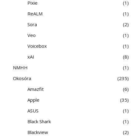
Pixie
1
ReALM
1
Sora
2
Veo
1
Voicebox
1
xAI
8
NMHH
1
Okosóra
235
Amazfit
6
Apple
35
ASUS
1
Black Shark
1
Blackview
2