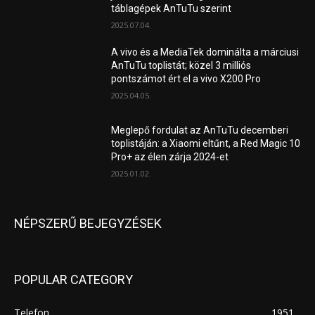
táblagépek AnTuTu szerint
2025.07.04.
A vivo és a MediaTek dominálta a márciusi
AnTuTu toplistát; közel 3 milliós
pontszámot ért el a vivo X200 Pro
2025.04.05.
Meglepő fordulat az AnTuTu decemberi
toplistáján: a Xiaomi eltűnt, a Red Magic 10
Pro+ az élen zárja 2024-et
2025.01.02.
NÉPSZERŰ BEJEGYZÉSEK
POPULAR CATEGORY
Telefon
1951