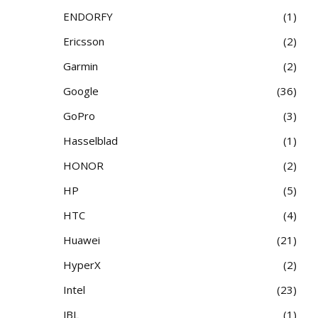
ENDORFY
1
Ericsson
2
Garmin
2
Google
36
GoPro
3
Hasselblad
1
HONOR
2
HP
5
HTC
4
Huawei
21
HyperX
2
Intel
23
JBL
1