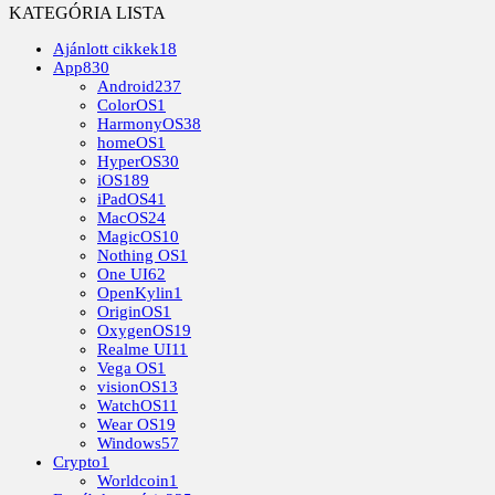
KATEGÓRIA LISTA
Ajánlott cikkek
18
App
830
Android
237
ColorOS
1
HarmonyOS
38
homeOS
1
HyperOS
30
iOS
189
iPadOS
41
MacOS
24
MagicOS
10
Nothing OS
1
One UI
62
OpenKylin
1
OriginOS
1
OxygenOS
19
Realme UI
11
Vega OS
1
visionOS
13
WatchOS
11
Wear OS
19
Windows
57
Crypto
1
Worldcoin
1