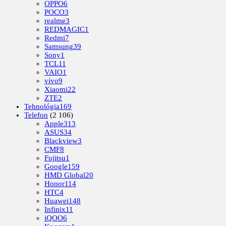
OPPO
6
POCO
3
realme
3
REDMAGIC
1
Redmi
7
Samsung
39
Sony
1
TCL
11
VAIO
1
vivo
9
Xiaomi
22
ZTE
2
Tehnológia
169
Telefon
(2 106)
Apple
313
ASUS
34
Blackview
3
CMF
8
Fujitsu
1
Google
159
HMD Global
20
Honor
114
HTC
4
Huawei
148
Infinix
11
iQOO
6