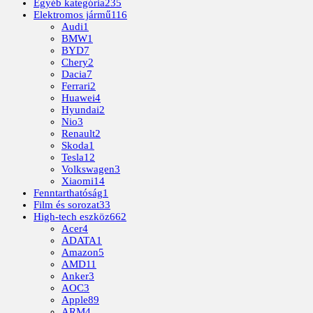
Egyéb kategória
235
Elektromos jármű
116
Audi
1
BMW
1
BYD
7
Chery
2
Dacia
7
Ferrari
2
Huawei
4
Hyundai
2
Nio
3
Renault
2
Skoda
1
Tesla
12
Volkswagen
3
Xiaomi
14
Fenntarthatóság
1
Film és sorozat
33
High-tech eszköz
662
Acer
4
ADATA
1
Amazon
5
AMD
11
Anker
3
AOC
3
Apple
89
ARM
4