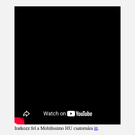
Iratkozz fel a Mobilissimo HU csatornára
itt
.