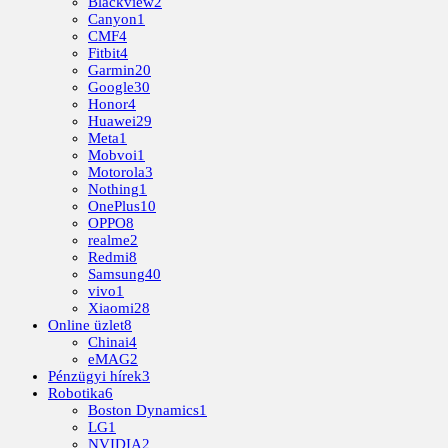
Blackview
2
Canyon
1
CMF
4
Fitbit
4
Garmin
20
Google
30
Honor
4
Huawei
29
Meta
1
Mobvoi
1
Motorola
3
Nothing
1
OnePlus
10
OPPO
8
realme
2
Redmi
8
Samsung
40
vivo
1
Xiaomi
28
Online üzlet
8
Chinai
4
eMAG
2
Pénzügyi hírek
3
Robotika
6
Boston Dynamics
1
LG
1
NVIDIA
2