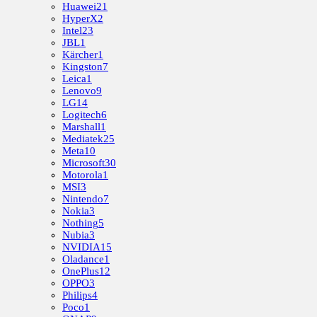
Huawei
21
HyperX
2
Intel
23
JBL
1
Kärcher
1
Kingston
7
Leica
1
Lenovo
9
LG
14
Logitech
6
Marshall
1
Mediatek
25
Meta
10
Microsoft
30
Motorola
1
MSI
3
Nintendo
7
Nokia
3
Nothing
5
Nubia
3
NVIDIA
15
Oladance
1
OnePlus
12
OPPO
3
Philips
4
Poco
1