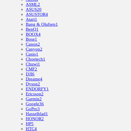
ASML
2
ASUS
20
ASUSTOR
4
Atari
1
Bang & Olufsen
1
BenQ
1
BOOX
4
Bose
1
Canon
2
Canyon
2
Casio
1
Choetech
1
Chuwi
1
CMF
2
DJI
6
Dreame
4
Dyson
2
ENDORFY
1
Ericsson
2
Garmin
2
Google
36
GoPro
3
Hasselblad
1
HONOR
2
HP
5
HTC
4