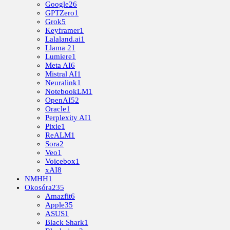
Google
26
GPTZero
1
Grok
5
Keyframer
1
Lalaland.ai
1
Llama 2
1
Lumiere
1
Meta AI
6
Mistral AI
1
Neuralink
1
NotebookLM
1
OpenAI
52
Oracle
1
Perplexity AI
1
Pixie
1
ReALM
1
Sora
2
Veo
1
Voicebox
1
xAI
8
NMHH
1
Okosóra
235
Amazfit
6
Apple
35
ASUS
1
Black Shark
1