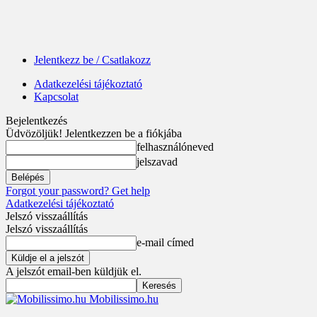
Jelentkezz be / Csatlakozz
Adatkezelési tájékoztató
Kapcsolat
Bejelentkezés
Üdvözöljük! Jelentkezzen be a fiókjába
felhasználóneved
jelszavad
Forgot your password? Get help
Adatkezelési tájékoztató
Jelszó visszaállítás
Jelszó visszaállítás
e-mail címed
A jelszót email-ben küldjük el.
Mobilissimo.hu