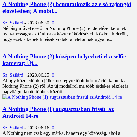
A Nothing Phone (2) bemutatkozik az első rajongói
előzetesben; A mobil...
Sz. Szilárd
-
2023.06.30.
0
Néhány idővel ezelőtt a Nothing Phone (2) renderelései kerültek
nyilvánosságra az OnLeaks közreműködésével. Közben kiderült,
hogy ezek a képek hibásak voltak, a telefonnak ugyanis...
A Nothing Phone (2) középen helyezheti el a selfie
kamerát; Új...
Sz. Szilárd
-
2023.06.25.
0
Ahogy közeledünk a júliushoz, egyre több információt kapunk a
Nothing Phone (2)-ről. Az új modellről ma több érdekes részlet is
napvilágot látott, többek között...
A Nothing Phone (1) augusztusban frissül az
Android 14-re
Sz. Szilárd
-
2023.06.16.
0
A Nothing nem csak egy márka, hanem egy közösség, ahol a