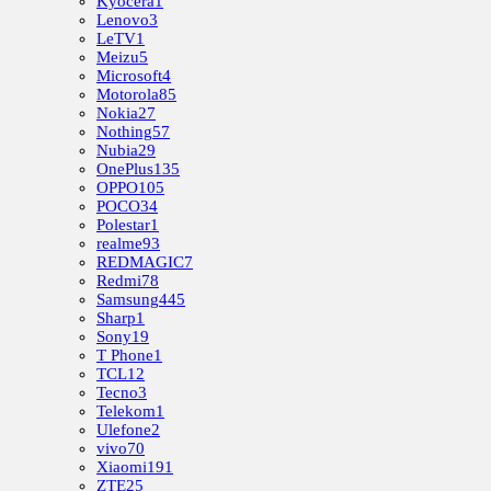
Kyocera
1
Lenovo
3
LeTV
1
Meizu
5
Microsoft
4
Motorola
85
Nokia
27
Nothing
57
Nubia
29
OnePlus
135
OPPO
105
POCO
34
Polestar
1
realme
93
REDMAGIC
7
Redmi
78
Samsung
445
Sharp
1
Sony
19
T Phone
1
TCL
12
Tecno
3
Telekom
1
Ulefone
2
vivo
70
Xiaomi
191
ZTE
25