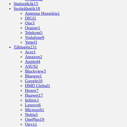
Statisztikák
15
Szolgáltatók
18
Antenna Hungária
1
DIGI
1
One
3
Orange
1
Telekom
5
Vodafone
9
Yettel
3
Táblagép
231
Acer
1
Amazon
2
Apple
44
ASUS
2
Blackview
3
Bluegen
1
Google
10
HMD Global
1
Honor
7
Huawei
17
Infinix
1
Lenovo
6
Microsoft
1
Nubia
5
OnePlus
19
Onyx
1