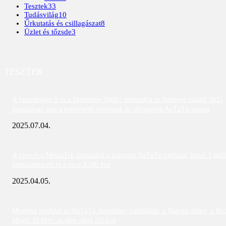
Tesztek
33
Tudásvilág
10
Űrkutatás és csillagászat
8
Üzlet és tőzsde
3
TESZTEK
A Snapdragon 8 és a Dimensity 9400+ dominálja az Android világát 2025
júniusában; íme a legerősebb telefonok és táblagépek AnTuTu szerint
2025.07.04.
A vivo és a MediaTek dominálta a márciusi AnTuTu toplistát; közel 3 mill
pontszámot ért el a vivo X200 Pro
2025.04.05.
Meglepő fordulat az AnTuTu decemberi toplistáján: a Xiaomi eltűnt, a Re
Magic 10 Pro+ az élen zárja 2024-et