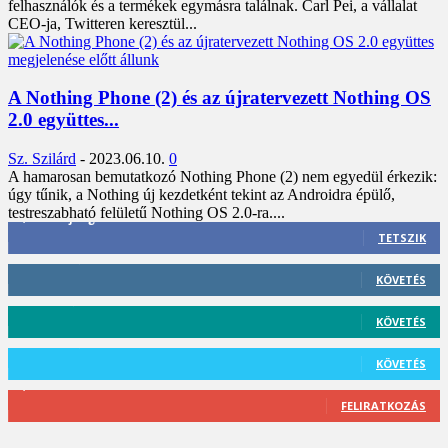
felhasználók és a termékek egymásra találnak. Carl Pei, a vállalat
CEO-ja, Twitteren keresztül...
A Nothing Phone (2) és az újratervezett Nothing OS
2.0 együttes...
Sz. Szilárd
-
2023.06.10.
0
A hamarosan bemutatkozó Nothing Phone (2) nem egyedül érkezik:
úgy tűnik, a Nothing új kezdetként tekint az Androidra épülő,
testreszabható felületű Nothing OS 2.0-ra....
3,452
Rajongók
TETSZIK
412
Követő
KÖVETÉS
59
Követő
KÖVETÉS
101
Követő
KÖVETÉS
2,589
Feliratkozó
FELIRATKOZÁS