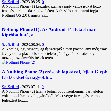
Sz. Szilárd
-
2023.08.25.
0
A Nothing Phone (1) készülék számára nagy változásokat hozó
frissítés kerül kiadásra jövő héten. A frissítés tartalmazni fogja a
Nothing OS 2.0-t, amely az...
Nothing Phone (1): Az Android 14 Béta 3 már
kipróbálható, a...
Sz. Szilárd
-
2023.08.04.
0
A Nothing, egy viszonylag új szereplő a tech piacon, ami még csak
tavaly dobta piacra első okostelefonját, úgy tűnik, hatékonyan
mozog a szoftverfrissítések terén....
A Nothing Phone (2) erősebb lapkával, fejlett Glyph
LED-ekkel és nagyobb...
Sz. Szilárd
-
2023.07.11.
0
A Nothing Phone (2) talán a legnagyobb izgalommal várt telefon
volt a top 10-en kívüli gyártóktól. Most végre itt van, és számos
fejlesztést hoz,...