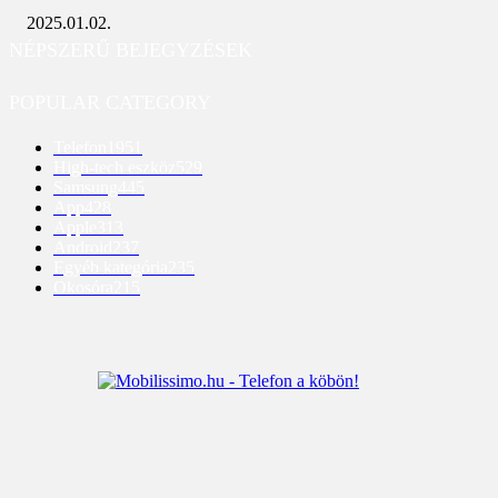
2025.01.02.
NÉPSZERŰ BEJEGYZÉSEK
POPULAR CATEGORY
Telefon
1951
High-tech eszköz
529
Samsung
445
App
428
Apple
313
Android
237
Egyéb kategória
235
Okosóra
215