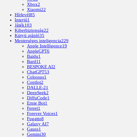
Xbox
2
Xiaomi
22
Hírlevél
85
Interjú
1
Játék
103
Kiberbiztonság
22
Kütyü ajánló
35
Mesterséges inteligencia
229
Apple Intelligence
19
AppleGPT
6
Baidu
1
Bard
11
BESPOKE AI
2
ChatGPT
53
Colossus
1
Copilot
2
DALLE-2
1
DeepSeek
2
DiffuCode
1
Ernie Bot
1
Ferret
1
Forever Voices
1
Fugatto
8
Galaxy AI
7
Gauss
1
Gemini
30