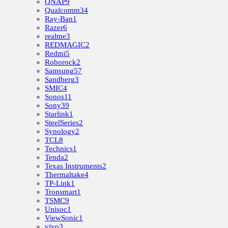
QNAP
9
Qualcomm
34
Ray-Ban
1
Razer
6
realme
3
REDMAGIC
2
Redmi
5
Roborock
2
Samsung
57
Sandberg
3
SMIC
4
Sonos
11
Sony
39
Starlink
1
SteelSeries
2
Synology
2
TCL
8
Technics
1
Tenda
2
Texas Instruments
2
Thermaltake
4
TP-Link
1
Tronsmart
1
TSMC
9
Unisoc
1
ViewSonic
1
vivo
3