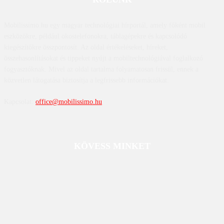
Mobilissimo.hu egy magyar technológiai hírportál, amely főként mobil
eszközökre, például okostelefonokra, táblagépekre és kapcsolódó
kiegészítőkre összpontosít. Az oldal értékeléseket, híreket,
összehasonlításokat és tippeket nyújt a mobiltechnológiával foglalkozó
fogyasztóknak. Mivel az oldal tartalma folyamatosan frissül, ennek a
közvetlen látogatása biztosítja a legfrissebb információkat.
Kapcsolat:
office@mobilissimo.hu
KÖVESS MINKET