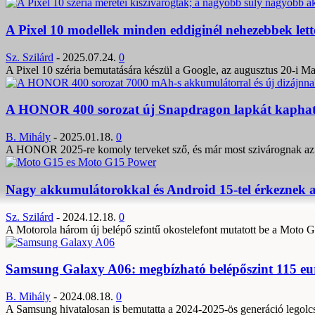
A Pixel 10 modellek minden eddiginél nehezebbek lett
Sz. Szilárd
-
2025.07.24.
0
A Pixel 10 széria bemutatására készül a Google, az augusztus 20-i Ma
A HONOR 400 sorozat új Snapdragon lapkát kaphat; 
B. Mihály
-
2025.01.18.
0
A HONOR 2025-re komoly terveket sző, és már most szivárognak az el
Nagy akkumulátorokkal és Android 15-tel érkeznek a
Sz. Szilárd
-
2024.12.18.
0
A Motorola három új belépő szintű okostelefont mutatott be a Moto
Samsung Galaxy A06: megbízható belépőszint 115 eur
B. Mihály
-
2024.08.18.
0
A Samsung hivatalosan is bemutatta a 2024-2025-ös generáció legolcsó