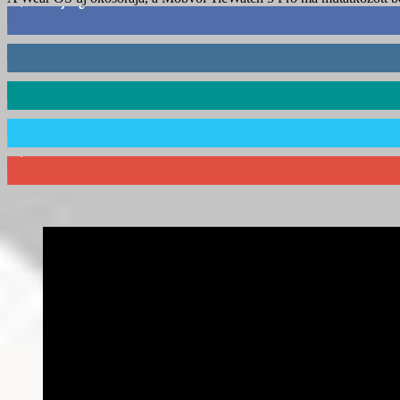
3,452
Rajongók
412
Követő
59
Követő
101
Követő
2,589
Feliratkozó