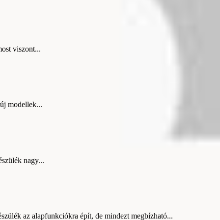
st viszont...
j modellek...
szülék nagy...
szülék az alapfunkciókra épít, de mindezt megbízható...