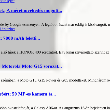
ek; A méretnövekedés mögött...
de by Google eseményen. A legtöbb részlet már eddig is kiszivárgott, mo
7000 mAh feletti...
ső hírek a HONOR 400 sorozatról. Egy kínai szivárogtató szerint az ú
 Motorola Moto G15 sorozat...
 G szériában: a Moto G15, G15 Power és G05 modelleket. Mindhárom ké
óért; 50 MP-es kamera és...
bb okostelefonját, a Galaxy A06-ot. Az augusztus 16-án bejelentett ké