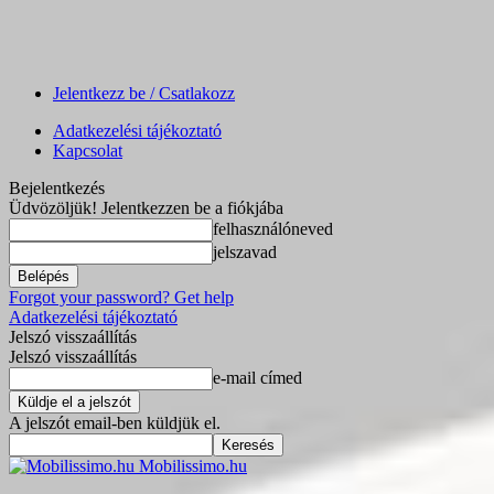
Jelentkezz be / Csatlakozz
Adatkezelési tájékoztató
Kapcsolat
Bejelentkezés
Üdvözöljük! Jelentkezzen be a fiókjába
felhasználóneved
jelszavad
Forgot your password? Get help
Adatkezelési tájékoztató
Jelszó visszaállítás
Jelszó visszaállítás
e-mail címed
A jelszót email-ben küldjük el.
Mobilissimo.hu