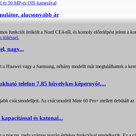
mulátor, alacsonyabb ár
os funkciót örökölt a Nord CE4-től, és komoly előrelépést jelent a ko
l, nagy...
t a Huawei vagy a Samsung, néhány modellt már megtalálhattok a kere
ható telefon 7,85 hüvelykes képernyőt,...
bb csúcsmodelljeit. Az csúcsmodell Mate 60 Pro+ mellett debütált a
apacitással és katonai...
a piacon, mely számos igazán érdekes funkcióval rendelkezik. Ez a ci