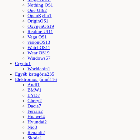
Nothing OS
1
One UI
62
OpenKylin
1
OriginOS
1
OxygenOS
19
Realme UI
11
Vega OS
1
visionOS
13
WatchOS
11
Wear OS
19
Windows
57
Crypto
1
Worldcoin
1
Egyéb kategória
235
Elektromos jármű
116
Audi
1
BMW
1
BYD
7
Chery
2
Dacia
7
Ferrari
2
Huawei
4
Hyundai
2
Nio
3
Renault
2
Skoda
1