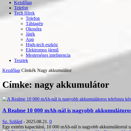
Kezdőlap
Telefon
Tech Hírek
Telefon
Táblagép
Okosóra
Játék
App
High-tech eszköz
Elektromos jármű
Mesterséges inteligencia
Tesztek
Kezdőlap
Címkék
Nagy akkumulátor
Címke: nagy akkumulátor
A Realme 10 000 mAh-nál is nagyobb akkumulátoros t
Sz. Szilárd
-
2025.08.21.
0
Egy extrém kapacitású, 10 000 mAh-nál is nagyobb akkumulátorral szer