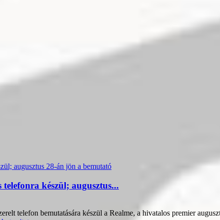
elefonra készül; augusztus...
elt telefon bemutatására készül a Realme, a hivatalos premier auguszt