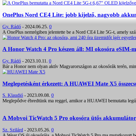
OnePlus Nord CE4 Lite: jobb kijelző, nagyobb akku
Gy. Rádó
-
2024.06.25.
0
A OnePlus nemrégiben jelentette be a Nord CE4 Lite 5G-t, amely szám
A Honor Watch 4 Pro készen áll: MI okosóra eSIM-me
Gy. Rádó
-
2023.10.11.
0
Bár a Honor nem olyan aktív Magyarországon az okosórák terén, min
Meglepetésként érkezett: A HUAWEI Mate X5 összecsuk
S. Klaudió
-
2023.09.08.
0
Meglepődve ébredtünk ma reggel, amikor a HUAWEI bemutatta legúja
A Mobvoi TicWatch 5 Pro okosóra ütős akkumulátor k
Sz. Szilárd
-
2023.05.26.
0
A Wear OS új okosórája, a Mobvoi TicWatch 5 Pro ma mutatkozott be 