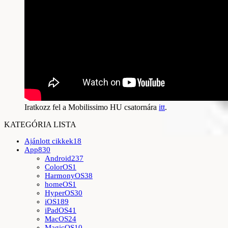
Iratkozz fel a Mobilissimo HU csatornára
itt
.
KATEGÓRIA LISTA
Ajánlott cikkek
18
App
830
Android
237
ColorOS
1
HarmonyOS
38
homeOS
1
HyperOS
30
iOS
189
iPadOS
41
MacOS
24
MagicOS
10