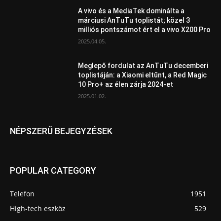
A vivo és a MediaTek dominálta a
márciusi AnTuTu toplistát; közel 3
milliós pontszámot ért el a vivo X200 Pro
2025.04.05.
Meglepő fordulat az AnTuTu decemberi
toplistáján: a Xiaomi eltűnt, a Red Magic
10 Pro+ az élen zárja 2024-et
2025.01.02.
NÉPSZERŰ BEJEGYZÉSEK
POPULAR CATEGORY
Telefon
1951
High-tech eszköz
529