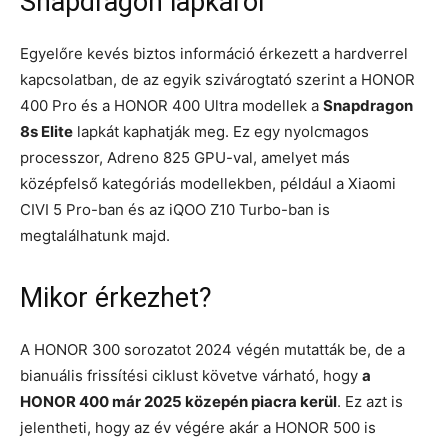
Snapdragon lapkáról
Egyelőre kevés biztos információ érkezett a hardverrel
kapcsolatban, de az egyik szivárogtató szerint a HONOR
400 Pro és a HONOR 400 Ultra modellek a
Snapdragon
8s Elite
lapkát kaphatják meg. Ez egy nyolcmagos
processzor, Adreno 825 GPU-val, amelyet más
középfelső kategóriás modellekben, például a Xiaomi
CIVI 5 Pro-ban és az iQOO Z10 Turbo-ban is
megtalálhatunk majd.
Mikor érkezhet?
A HONOR 300 sorozatot 2024 végén mutatták be, de a
bianuális frissítési ciklust követve várható, hogy
a
HONOR 400 már 2025 közepén piacra kerül
. Ez azt is
jelentheti, hogy az év végére akár a HONOR 500 is