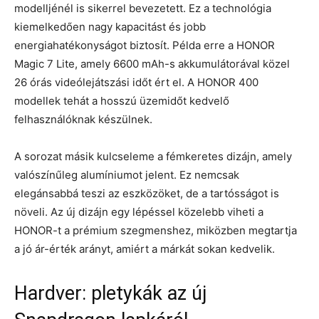
modelljénél is sikerrel bevezetett. Ez a technológia
kiemelkedően nagy kapacitást és jobb
energiahatékonyságot biztosít. Példa erre a HONOR
Magic 7 Lite, amely 6600 mAh-s akkumulátorával közel
26 órás videólejátszási időt ért el. A HONOR 400
modellek tehát a hosszú üzemidőt kedvelő
felhasználóknak készülnek.
A sorozat másik kulcseleme a fémkeretes dizájn, amely
valószínűleg alumíniumot jelent. Ez nemcsak
elegánsabbá teszi az eszközöket, de a tartósságot is
növeli. Az új dizájn egy lépéssel közelebb viheti a
HONOR-t a prémium szegmenshez, miközben megtartja
a jó ár-érték arányt, amiért a márkát sokan kedvelik.
Hardver: pletykák az új