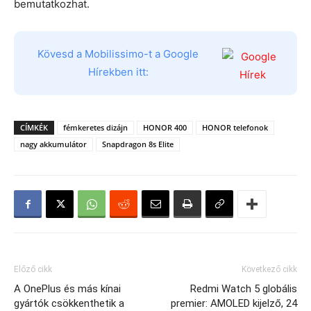
bemutatkozhat.
Kövesd a Mobilissimo-t a Google
Hírekben itt:
CÍMKÉK
fémkeretes dizájn
HONOR 400
HONOR telefonok
nagy akkumulátor
Snapdragon 8s Elite
Előző cikk
Következő cikk
A OnePlus és más kínai
Redmi Watch 5 globális
gyártók csökkenthetik a
premier: AMOLED kijelző, 24