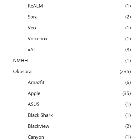
ReALM
1
Sora
2
Veo
1
Voicebox
1
xAI
8
NMHH
1
Okosóra
235
Amazfit
6
Apple
35
ASUS
1
Black Shark
1
Blackview
2
Canyon
1