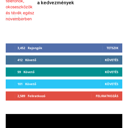
a kedvezmények
3,452
Rajongók
TETSZIK
412
Követő
KÖVETÉS
59
Követő
KÖVETÉS
101
Követő
KÖVETÉS
2,589
Feliratkozó
FELIRATKOZÁS