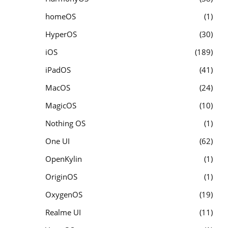
homeOS
1
HyperOS
30
iOS
189
iPadOS
41
MacOS
24
MagicOS
10
Nothing OS
1
One UI
62
OpenKylin
1
OriginOS
1
OxygenOS
19
Realme UI
11