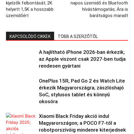
kijelzők felbontását; 2K
napos üzemidő és Bluetooth
helyett 1,5K a hosszabb
hívástámogatás; Ára is
üzemidőért
barátságos maradt
KAPCSOLÓDÓ CIKKEK
TÖBB A SZERZŐTŐL
A hajlítható iPhone 2026-ban érkezik;
az Apple viszont csak 2027-ben tudja
rendesen gyártani
OnePlus 15R, Pad Go 2 és Watch Lite
érkezik Magyarországra; zászlóshajó
SoC, stylusos tablet és könnyű
okosóra
Xiaomi Black Friday akció indul
Magyarországon; a POCO F7-től a
robotporszívóig mindenre kiterjednek