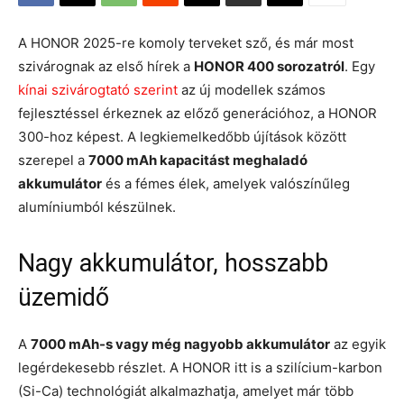
A HONOR 2025-re komoly terveket sző, és már most
szivárognak az első hírek a
HONOR 400 sorozatról
. Egy
kínai szivárogtató szerint
az új modellek számos
fejlesztéssel érkeznek az előző generációhoz, a HONOR
300-hoz képest. A legkiemelkedőbb újítások között
szerepel a
7000 mAh kapacitást meghaladó
akkumulátor
és a fémes élek, amelyek valószínűleg
alumíniumból készülnek.
Nagy akkumulátor, hosszabb
üzemidő
A
7000 mAh-s vagy még nagyobb akkumulátor
az egyik
legérdekesebb részlet. A HONOR itt is a szilícium-karbon
(Si-Ca) technológiát alkalmazhatja, amelyet már több