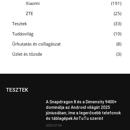
Xiaomi
191
ZTE
25
Tesztek
33
Tudásvilág
10
Űrkutatás és csillagászat
8
Üzlet és tőzsde
3
TESZTEK
A Snapdragon 8 és a Dimensity 9400+
dominálja az Android világát 2025
júniusában; íme a legerősebb telefonok
és táblagépek AnTuTu szerint
2025.07.04.