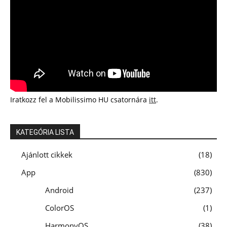
Iratkozz fel a Mobilissimo HU csatornára
itt
.
KATEGÓRIA LISTA
Ajánlott cikkek
18
App
830
Android
237
ColorOS
1
HarmonyOS
38