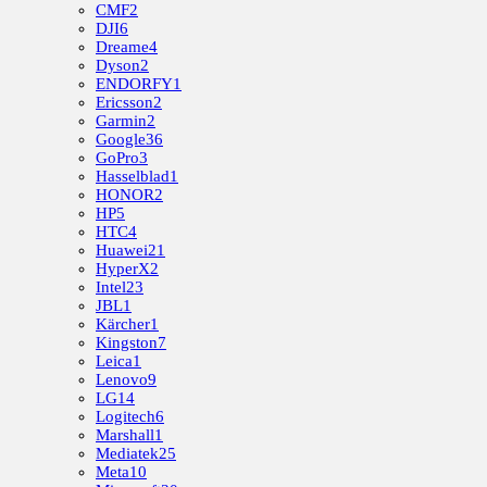
CMF
2
DJI
6
Dreame
4
Dyson
2
ENDORFY
1
Ericsson
2
Garmin
2
Google
36
GoPro
3
Hasselblad
1
HONOR
2
HP
5
HTC
4
Huawei
21
HyperX
2
Intel
23
JBL
1
Kärcher
1
Kingston
7
Leica
1
Lenovo
9
LG
14
Logitech
6
Marshall
1
Mediatek
25
Meta
10