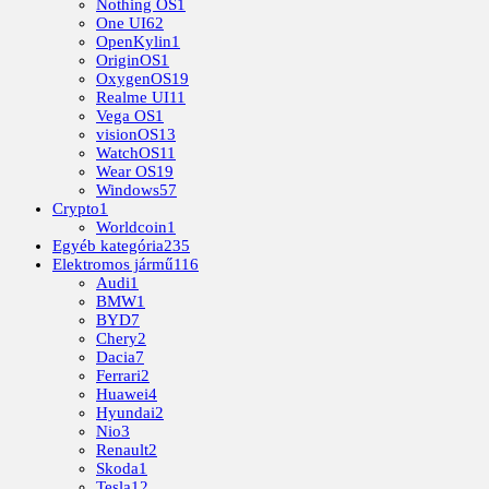
Nothing OS
1
One UI
62
OpenKylin
1
OriginOS
1
OxygenOS
19
Realme UI
11
Vega OS
1
visionOS
13
WatchOS
11
Wear OS
19
Windows
57
Crypto
1
Worldcoin
1
Egyéb kategória
235
Elektromos jármű
116
Audi
1
BMW
1
BYD
7
Chery
2
Dacia
7
Ferrari
2
Huawei
4
Hyundai
2
Nio
3
Renault
2
Skoda
1
Tesla
12