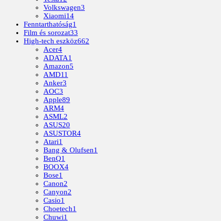
Volkswagen
3
Xiaomi
14
Fenntarthatóság
1
Film és sorozat
33
High-tech eszköz
662
Acer
4
ADATA
1
Amazon
5
AMD
11
Anker
3
AOC
3
Apple
89
ARM
4
ASML
2
ASUS
20
ASUSTOR
4
Atari
1
Bang & Olufsen
1
BenQ
1
BOOX
4
Bose
1
Canon
2
Canyon
2
Casio
1
Choetech
1
Chuwi
1