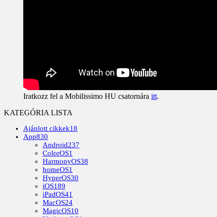
Iratkozz fel a Mobilissimo HU csatornára
itt
.
KATEGÓRIA LISTA
Ajánlott cikkek
18
App
830
Android
237
ColorOS
1
HarmonyOS
38
homeOS
1
HyperOS
30
iOS
189
iPadOS
41
MacOS
24
MagicOS
10