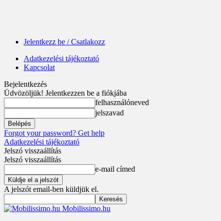
Jelentkezz be / Csatlakozz
Adatkezelési tájékoztató
Kapcsolat
Bejelentkezés
Üdvözöljük! Jelentkezzen be a fiókjába
felhasználóneved
jelszavad
Forgot your password? Get help
Adatkezelési tájékoztató
Jelszó visszaállítás
Jelszó visszaállítás
e-mail címed
A jelszót email-ben küldjük el.
Mobilissimo.hu