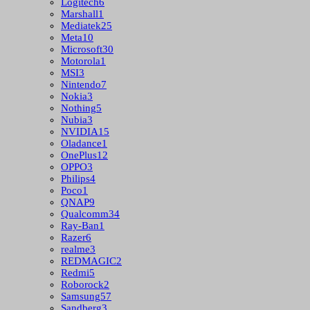
Logitech
6
Marshall
1
Mediatek
25
Meta
10
Microsoft
30
Motorola
1
MSI
3
Nintendo
7
Nokia
3
Nothing
5
Nubia
3
NVIDIA
15
Oladance
1
OnePlus
12
OPPO
3
Philips
4
Poco
1
QNAP
9
Qualcomm
34
Ray-Ban
1
Razer
6
realme
3
REDMAGIC
2
Redmi
5
Roborock
2
Samsung
57
Sandberg
3