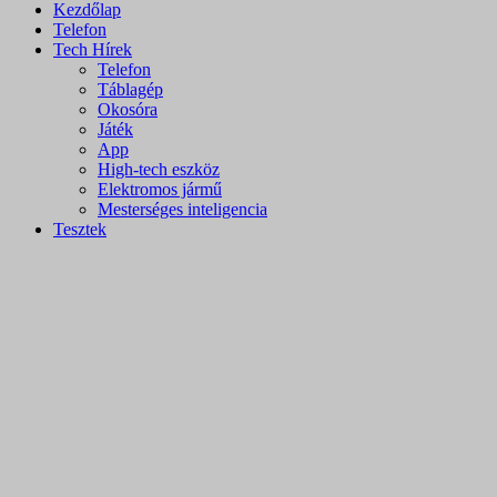
Kezdőlap
Telefon
Tech Hírek
Telefon
Táblagép
Okosóra
Játék
App
High-tech eszköz
Elektromos jármű
Mesterséges inteligencia
Tesztek