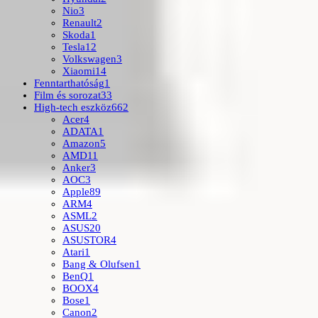
Nio
3
Renault
2
Skoda
1
Tesla
12
Volkswagen
3
Xiaomi
14
Fenntarthatóság
1
Film és sorozat
33
High-tech eszköz
662
Acer
4
ADATA
1
Amazon
5
AMD
11
Anker
3
AOC
3
Apple
89
ARM
4
ASML
2
ASUS
20
ASUSTOR
4
Atari
1
Bang & Olufsen
1
BenQ
1
BOOX
4
Bose
1
Canon
2