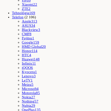
vivo
9
Xiaomi
22
ZTE
2
Tehnológia
169
Telefon
(2 106)
Apple
313
ASUS
34
Blackview
3
CMF
8
Fujitsu
1
Google
159
HMD Global
20
Honor
114
HTC
4
Huawei
148
Infinix
11
iQOO
6
Kyocera
1
Lenovo
3
LeTV
1
Meizu
5
Microsoft
4
Motorola
85
Nokia
27
Nothing
57
Nubia
29
OnePlus
135