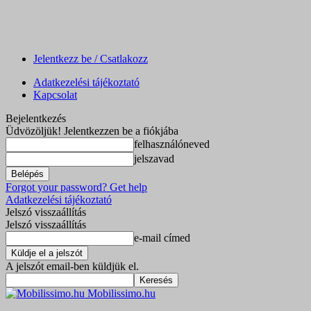
Jelentkezz be / Csatlakozz
Adatkezelési tájékoztató
Kapcsolat
Bejelentkezés
Üdvözöljük! Jelentkezzen be a fiókjába
felhasználóneved
jelszavad
Forgot your password? Get help
Adatkezelési tájékoztató
Jelszó visszaállítás
Jelszó visszaállítás
e-mail címed
A jelszót email-ben küldjük el.
Mobilissimo.hu