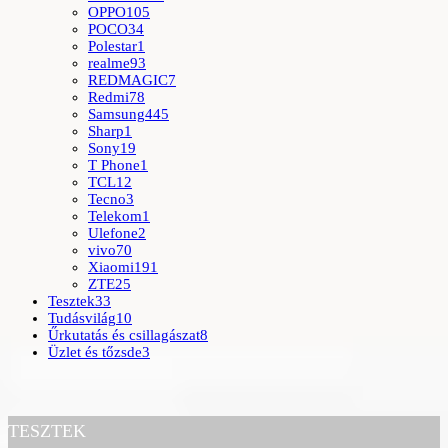
OPPO
105
POCO
34
Polestar
1
realme
93
REDMAGIC
7
Redmi
78
Samsung
445
Sharp
1
Sony
19
T Phone
1
TCL
12
Tecno
3
Telekom
1
Ulefone
2
vivo
70
Xiaomi
191
ZTE
25
Tesztek
33
Tudásvilág
10
Űrkutatás és csillagászat
8
Üzlet és tőzsde
3
TESZTEK