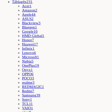
Táblagép
231
Acer
1
Amazon
2
Apple
44
ASUS
2
Blackview
3
Bluegen
1
Google
10
HMD Global
1
Honor
7
Huawei
17
Infinix
1
Lenovo
6
Microsoft
1
Nubia
5
OnePlus
19
Onyx
1
OPPO
6
POCO
3
realme
3
REDMAGIC
1
Redmi
7
Samsung
39
Sony
1
TCL
11
VAIO
1