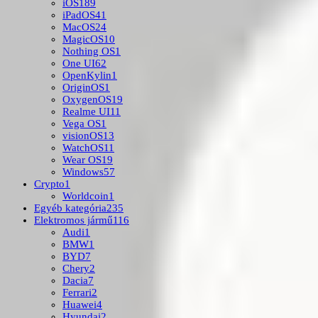
iOS
189
iPadOS
41
MacOS
24
MagicOS
10
Nothing OS
1
One UI
62
OpenKylin
1
OriginOS
1
OxygenOS
19
Realme UI
11
Vega OS
1
visionOS
13
WatchOS
11
Wear OS
19
Windows
57
Crypto
1
Worldcoin
1
Egyéb kategória
235
Elektromos jármű
116
Audi
1
BMW
1
BYD
7
Chery
2
Dacia
7
Ferrari
2
Huawei
4
Hyundai
2