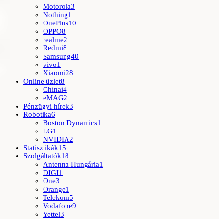
Motorola
3
Nothing
1
OnePlus
10
OPPO
8
realme
2
Redmi
8
Samsung
40
vivo
1
Xiaomi
28
Online üzlet
8
Chinai
4
eMAG
2
Pénzügyi hírek
3
Robotika
6
Boston Dynamics
1
LG
1
NVIDIA
2
Statisztikák
15
Szolgáltatók
18
Antenna Hungária
1
DIGI
1
One
3
Orange
1
Telekom
5
Vodafone
9
Yettel
3