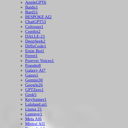
AppleGPT
6
Baidu
1
Bard
11
BESPOKE AI
2
ChatGPT
53
Colossus
1
Copilot
2
DALLE-2
1
DeepSeek
2
DiffuCode
1
Ernie Bot
1
Ferret
1
Forever Voices
1
Fugatto
8
Galaxy AI
7
Gauss
1
Gemini
30
Google
26
GPTZero
1
Grok
5
Keyframer
1
Lalaland.ai
1
Llama 2
1
Lumiere
1
Meta AI
6
Mistral AI
1