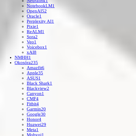
Neuralink
1
NotebookLM
1
OpenAI
52
Oracle
1
Perplexity AI
1
Pixie
1
ReALM
1
Sora
2
Veo
1
Voicebox
1
xAI
8
NMHH
1
Okosóra
235
Amazfit
6
Apple
35
ASUS
1
Black Shark
1
Blackview
2
Canyon
1
CMF
4
Fitbit
4
Garmin
20
Google
30
Honor
4
Huawei
29
Meta
1
Mobvoi
1