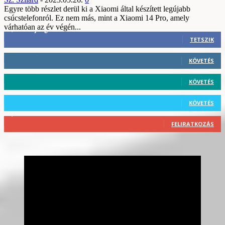
Egyre több részlet derül ki a Xiaomi által készített legújabb
csúcstelefonról. Ez nem más, mint a Xiaomi 14 Pro, amely
várhatóan az év végén...
3,452
Rajongók
TETSZIK
412
Követő
KÖVETÉS
59
Követő
KÖVETÉS
101
Követő
KÖVETÉS
2,589
Feliratkozó
FELIRATKOZÁS