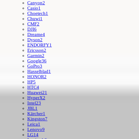
Canyon
2
Casio
1
Choetech
1
Chuwi
1
CMF
2
DJI
6
Dreame
4
Dyson
2
ENDORFY
1
Ericsson
2
Garmin
2
Google
36
GoPro
3
Hasselblad
1
HONOR
2
HP
5
HTC
4
Huawei
21
HyperX
2
Intel
23
JBL
1
Kärcher
1
Kingston
7
Leica
1
Lenovo
9
LG
14