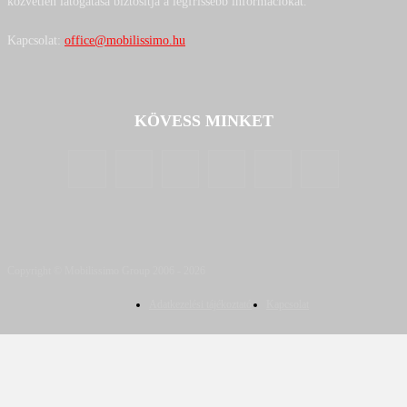
közvetlen látogatása biztosítja a legfrissebb információkat.
Kapcsolat:
office@mobilissimo.hu
KÖVESS MINKET
Copyright © Mobilissimo Group 2006 - 2026
Adatkezelési tájékoztató
Kapcsolat