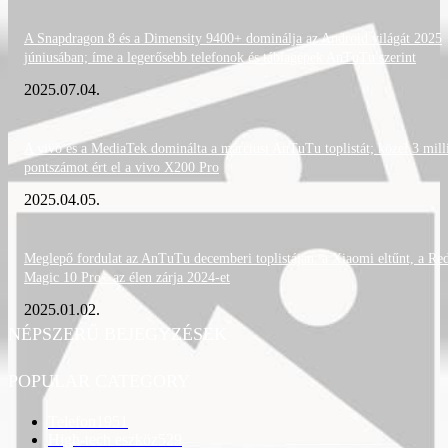
A Snapdragon 8 és a Dimensity 9400+ dominálja az Android világát 2025
júniusában; íme a legerősebb telefonok és táblagépek AnTuTu szerint
2025.07.04.
A vivo és a MediaTek dominálta a márciusi AnTuTu toplistát; közel 3 mill
pontszámot ért el a vivo X200 Pro
2025.04.05.
Meglepő fordulat az AnTuTu decemberi toplistáján: a Xiaomi eltűnt, a Re
Magic 10 Pro+ az élen zárja 2024-et
2025.01.02.
NÉPSZERŰ BEJEGYZÉSEK
POPULAR CATEGORY
Telefon
1951
High-tech eszköz
529