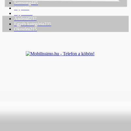
Samsung
445
App
428
Apple
313
Android
237
Egyéb kategória
235
Okosóra
215