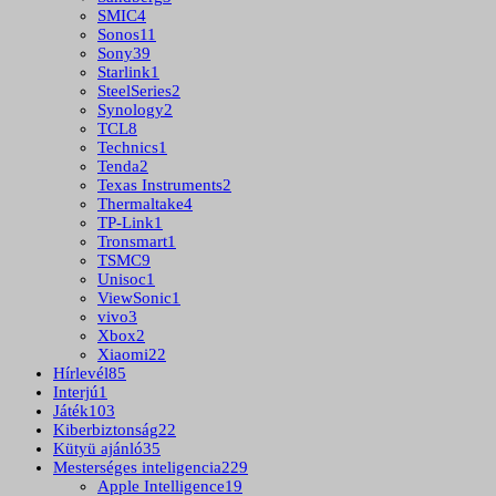
SMIC
4
Sonos
11
Sony
39
Starlink
1
SteelSeries
2
Synology
2
TCL
8
Technics
1
Tenda
2
Texas Instruments
2
Thermaltake
4
TP-Link
1
Tronsmart
1
TSMC
9
Unisoc
1
ViewSonic
1
vivo
3
Xbox
2
Xiaomi
22
Hírlevél
85
Interjú
1
Játék
103
Kiberbiztonság
22
Kütyü ajánló
35
Mesterséges inteligencia
229
Apple Intelligence
19