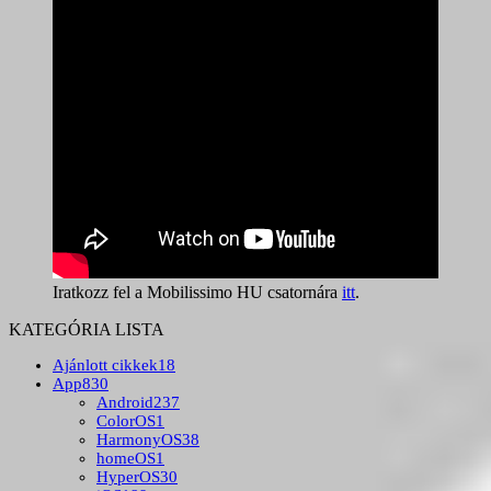
Iratkozz fel a Mobilissimo HU csatornára
itt
.
KATEGÓRIA LISTA
Ajánlott cikkek
18
App
830
Android
237
ColorOS
1
HarmonyOS
38
homeOS
1
HyperOS
30