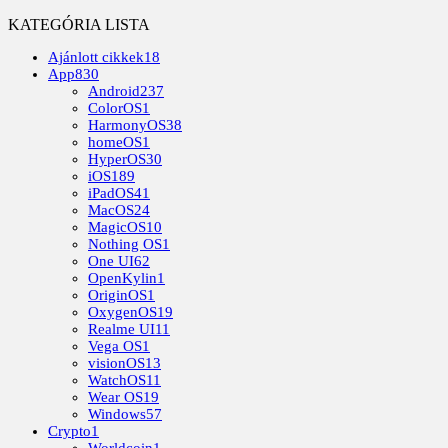
KATEGÓRIA LISTA
Ajánlott cikkek
18
App
830
Android
237
ColorOS
1
HarmonyOS
38
homeOS
1
HyperOS
30
iOS
189
iPadOS
41
MacOS
24
MagicOS
10
Nothing OS
1
One UI
62
OpenKylin
1
OriginOS
1
OxygenOS
19
Realme UI
11
Vega OS
1
visionOS
13
WatchOS
11
Wear OS
19
Windows
57
Crypto
1
Worldcoin
1