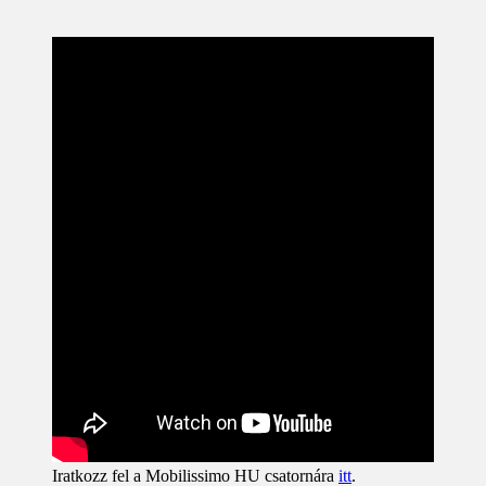
Iratkozz fel a Mobilissimo HU csatornára
itt
.