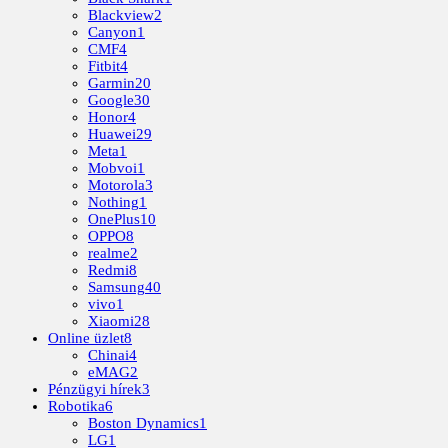
Blackview
2
Canyon
1
CMF
4
Fitbit
4
Garmin
20
Google
30
Honor
4
Huawei
29
Meta
1
Mobvoi
1
Motorola
3
Nothing
1
OnePlus
10
OPPO
8
realme
2
Redmi
8
Samsung
40
vivo
1
Xiaomi
28
Online üzlet
8
Chinai
4
eMAG
2
Pénzügyi hírek
3
Robotika
6
Boston Dynamics
1
LG
1