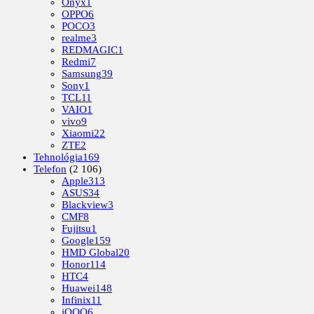
Onyx
1
OPPO
6
POCO
3
realme
3
REDMAGIC
1
Redmi
7
Samsung
39
Sony
1
TCL
11
VAIO
1
vivo
9
Xiaomi
22
ZTE
2
Tehnológia
169
Telefon
(2 106)
Apple
313
ASUS
34
Blackview
3
CMF
8
Fujitsu
1
Google
159
HMD Global
20
Honor
114
HTC
4
Huawei
148
Infinix
11
iQOO
6