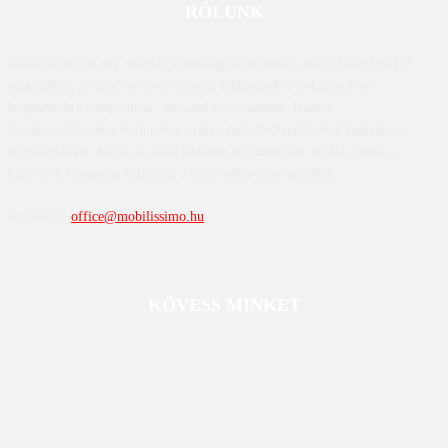
RÓLUNK
Mobilissimo.hu egy magyar technológiai hírportál, amely főként mobil
eszközökre, például okostelefonokra, táblagépekre és kapcsolódó
kiegészítőkre összpontosít. Az oldal értékeléseket, híreket,
összehasonlításokat és tippeket nyújt a mobiltechnológiával foglalkozó
fogyasztóknak. Mivel az oldal tartalma folyamatosan frissül, ennek a
közvetlen látogatása biztosítja a legfrissebb információkat.
Kapcsolat:
office@mobilissimo.hu
KÖVESS MINKET