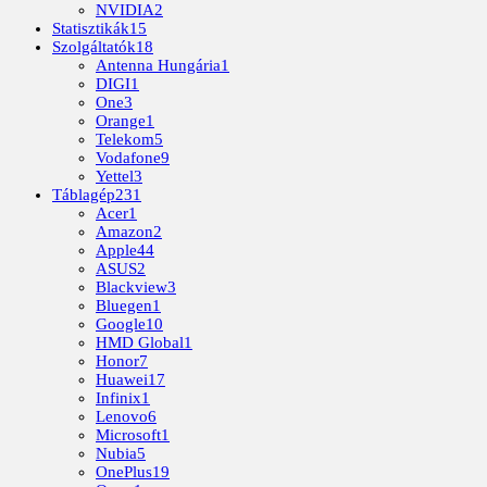
NVIDIA
2
Statisztikák
15
Szolgáltatók
18
Antenna Hungária
1
DIGI
1
One
3
Orange
1
Telekom
5
Vodafone
9
Yettel
3
Táblagép
231
Acer
1
Amazon
2
Apple
44
ASUS
2
Blackview
3
Bluegen
1
Google
10
HMD Global
1
Honor
7
Huawei
17
Infinix
1
Lenovo
6
Microsoft
1
Nubia
5
OnePlus
19