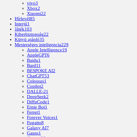
vivo
3
Xbox
2
Xiaomi
22
Hírlevél
85
Interjú
1
Játék
103
Kiberbiztonság
22
Kütyü ajánló
35
Mesterséges inteligencia
229
Apple Intelligence
19
AppleGPT
6
Baidu
1
Bard
11
BESPOKE AI
2
ChatGPT
53
Colossus
1
Copilot
2
DALLE-2
1
DeepSeek
2
DiffuCode
1
Ernie Bot
1
Ferret
1
Forever Voices
1
Fugatto
8
Galaxy AI
7
Gauss
1