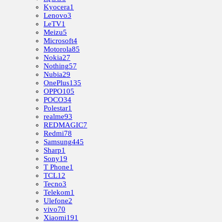
Kyocera
1
Lenovo
3
LeTV
1
Meizu
5
Microsoft
4
Motorola
85
Nokia
27
Nothing
57
Nubia
29
OnePlus
135
OPPO
105
POCO
34
Polestar
1
realme
93
REDMAGIC
7
Redmi
78
Samsung
445
Sharp
1
Sony
19
T Phone
1
TCL
12
Tecno
3
Telekom
1
Ulefone
2
vivo
70
Xiaomi
191