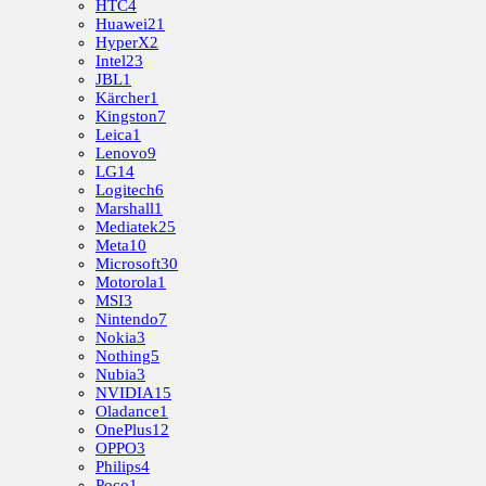
HTC
4
Huawei
21
HyperX
2
Intel
23
JBL
1
Kärcher
1
Kingston
7
Leica
1
Lenovo
9
LG
14
Logitech
6
Marshall
1
Mediatek
25
Meta
10
Microsoft
30
Motorola
1
MSI
3
Nintendo
7
Nokia
3
Nothing
5
Nubia
3
NVIDIA
15
Oladance
1
OnePlus
12
OPPO
3
Philips
4
Poco
1