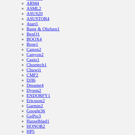
ARM
4
ASML
2
ASUS
20
ASUSTOR
4
Atari
1
Bang & Olufsen
1
BenQ
1
BOOX
4
Bose
1
Canon
2
Canyon
2
Casio
1
Choetech
1
Chuwi
1
CMF
2
DJI
6
Dreame
4
Dyson
2
ENDORFY
1
Ericsson
2
Garmin
2
Google
36
GoPro
3
Hasselblad
1
HONOR
2
HP
5