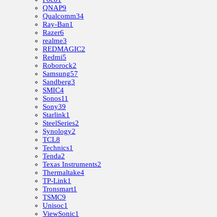
QNAP
9
Qualcomm
34
Ray-Ban
1
Razer
6
realme
3
REDMAGIC
2
Redmi
5
Roborock
2
Samsung
57
Sandberg
3
SMIC
4
Sonos
11
Sony
39
Starlink
1
SteelSeries
2
Synology
2
TCL
8
Technics
1
Tenda
2
Texas Instruments
2
Thermaltake
4
TP-Link
1
Tronsmart
1
TSMC
9
Unisoc
1
ViewSonic
1