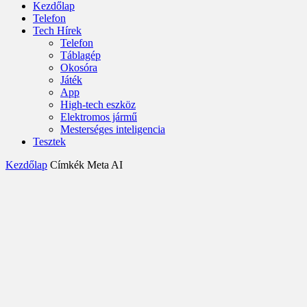
Kezdőlap
Telefon
Tech Hírek
Telefon
Táblagép
Okosóra
Játék
App
High-tech eszköz
Elektromos jármű
Mesterséges inteligencia
Tesztek
Kezdőlap
Címkék
Meta AI