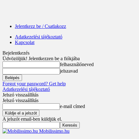
Jelentkezz be / Csatlakozz
Adatkezelési tájékoztató
Kapcsolat
Bejelentkezés
Üdvözöljük! Jelentkezzen be a fiókjába
felhasználóneved
jelszavad
Forgot your password? Get help
Adatkezelési tájékoztató
Jelszó visszaállítás
Jelszó visszaállítás
e-mail címed
A jelszót email-ben küldjük el.
Mobilissimo.hu