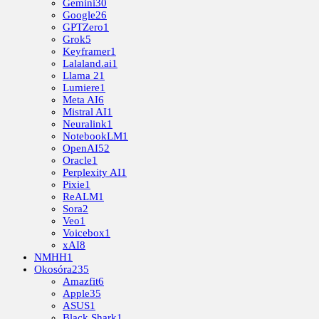
Gemini
30
Google
26
GPTZero
1
Grok
5
Keyframer
1
Lalaland.ai
1
Llama 2
1
Lumiere
1
Meta AI
6
Mistral AI
1
Neuralink
1
NotebookLM
1
OpenAI
52
Oracle
1
Perplexity AI
1
Pixie
1
ReALM
1
Sora
2
Veo
1
Voicebox
1
xAI
8
NMHH
1
Okosóra
235
Amazfit
6
Apple
35
ASUS
1
Black Shark
1