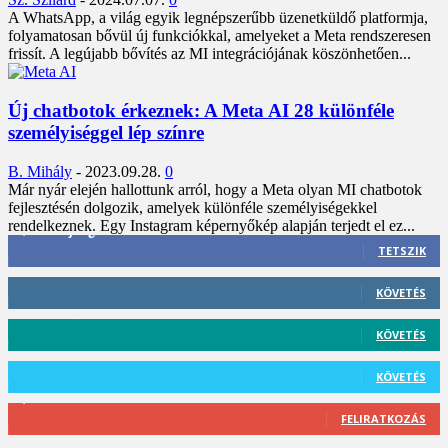
A WhatsApp, a világ egyik legnépszerűbb üzenetküldő platformja,
folyamatosan bővül új funkciókkal, amelyeket a Meta rendszeresen
frissít. A legújabb bővítés az MI integrációjának köszönhetően...
Új chatbotok érkeznek: A Meta AI 28 különféle
személyiséggel lép színre
B. Mihály
-
2023.09.28.
0
Már nyár elején hallottunk arról, hogy a Meta olyan MI chatbotok
fejlesztésén dolgozik, amelyek különféle személyiségekkel
rendelkeznek. Egy Instagram képernyőkép alapján terjedt el ez...
3,452
Rajongók
TETSZIK
412
Követő
KÖVETÉS
59
Követő
KÖVETÉS
101
Követő
KÖVETÉS
2,589
Feliratkozó
FELIRATKOZÁS