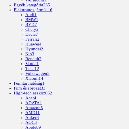
Egyéb kategória
235
Elektromos jármű
116
Audi
1
BMW
1
BYD
7
Chery
2
Dacia
7
Ferrari
2
Huawei
4
Hyundai
2
Nio
3
Renault
2
Skoda
1
Tesla
12
Volkswagen
3
Xiaomi
14
Fenntarthatóság
1
Film és sorozat
33
High-tech eszköz
662
Acer
4
ADATA
1
Amazon
5
AMD
11
Anker
3
AOC
3
Apple
89