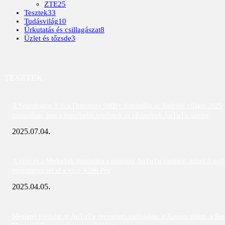
ZTE
25
Tesztek
33
Tudásvilág
10
Űrkutatás és csillagászat
8
Üzlet és tőzsde
3
TESZTEK
A Snapdragon 8 és a Dimensity 9400+ dominálja az Android világát 2025
júniusában; íme a legerősebb telefonok és táblagépek AnTuTu szerint
2025.07.04.
A vivo és a MediaTek dominálta a márciusi AnTuTu toplistát; közel 3 mill
pontszámot ért el a vivo X200 Pro
2025.04.05.
Meglepő fordulat az AnTuTu decemberi toplistáján: a Xiaomi eltűnt, a Re