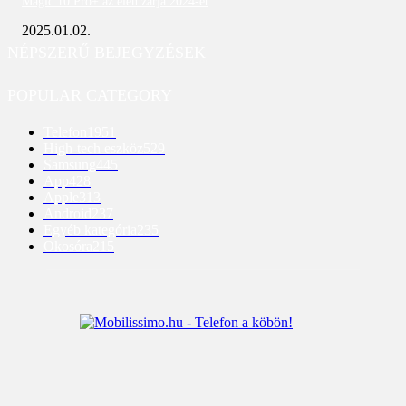
Magic 10 Pro+ az élen zárja 2024-et
2025.01.02.
NÉPSZERŰ BEJEGYZÉSEK
POPULAR CATEGORY
Telefon
1951
High-tech eszköz
529
Samsung
445
App
428
Apple
313
Android
237
Egyéb kategória
235
Okosóra
215