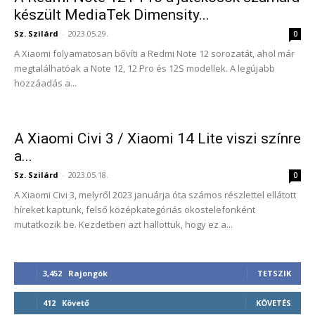
készült MediaTek Dimensity...
Sz. Szilárd
-
2023.05.29.
0
A Xiaomi folyamatosan bővíti a Redmi Note 12 sorozatát, ahol már
megtalálhatóak a Note 12, 12 Pro és 12S modellek. A legújabb
hozzáadás a...
A Xiaomi Civi 3 / Xiaomi 14 Lite viszi színre
a...
Sz. Szilárd
-
2023.05.18.
0
A Xiaomi Civi 3, melyről 2023 januárja óta számos részlettel ellátott
híreket kaptunk, felső középkategóriás okostelefonként
mutatkozik be. Kezdetben azt hallottuk, hogy ez a...
3,452
Rajongók
TETSZIK
412
Követő
KÖVETÉS