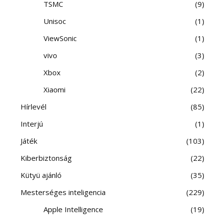
TSMC
9
Unisoc
1
ViewSonic
1
vivo
3
Xbox
2
Xiaomi
22
Hírlevél
85
Interjú
1
Játék
103
Kiberbiztonság
22
Kütyü ajánló
35
Mesterséges inteligencia
229
Apple Intelligence
19