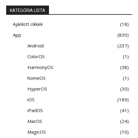
KATEGÓRIA LISTA
Ajánlott cikkek
18
App
830
Android
237
ColorOS
1
HarmonyOS
38
homeOS
1
HyperOS
30
iOS
189
iPadOS
41
MacOS
24
MagicOS
10