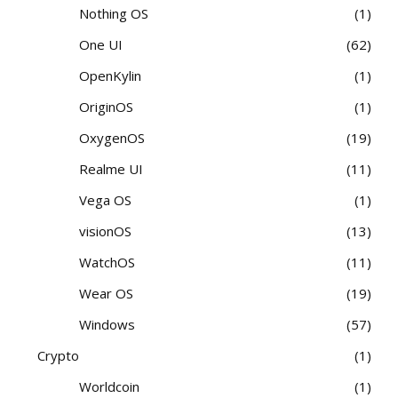
Nothing OS
1
One UI
62
OpenKylin
1
OriginOS
1
OxygenOS
19
Realme UI
11
Vega OS
1
visionOS
13
WatchOS
11
Wear OS
19
Windows
57
Crypto
1
Worldcoin
1