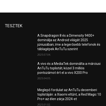
TESZTEK
A Snapdragon 8 és a Dimensity 9400+
dominálja az Android világát 2025
júniusában; íme a legerősebb telefonok és
táblagépek AnTuTu szerint
2025.07.04.
A vivo és a MediaTek dominálta a márciusi
AnTuTu toplistát; közel 3 milliós
pontszámot ért el a vivo X200 Pro
2025.04.05.
Meglepő fordulat az AnTuTu decemberi
toplistáján: a Xiaomi eltűnt, a Red Magic 10
Pro+ az élen zárja 2024-et
2025.01.02.