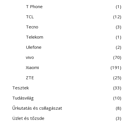
T Phone
1
TCL
12
Tecno
3
Telekom
1
Ulefone
2
vivo
70
Xiaomi
191
ZTE
25
Tesztek
33
Tudásvilág
10
Űrkutatás és csillagászat
8
Üzlet és tőzsde
3