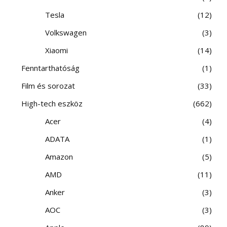
Tesla
12
Volkswagen
3
Xiaomi
14
Fenntarthatóság
1
Film és sorozat
33
High-tech eszköz
662
Acer
4
ADATA
1
Amazon
5
AMD
11
Anker
3
AOC
3