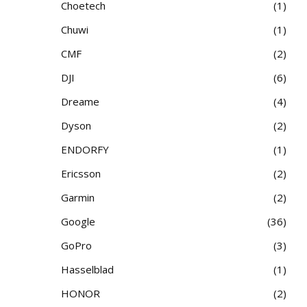
Choetech
1
Chuwi
1
CMF
2
DJI
6
Dreame
4
Dyson
2
ENDORFY
1
Ericsson
2
Garmin
2
Google
36
GoPro
3
Hasselblad
1
HONOR
2