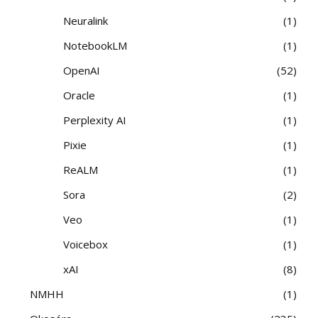
Neuralink
1
NotebookLM
1
OpenAI
52
Oracle
1
Perplexity AI
1
Pixie
1
ReALM
1
Sora
2
Veo
1
Voicebox
1
xAI
8
NMHH
1