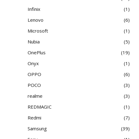
Infinix
1
Lenovo
6
Microsoft
1
Nubia
5
OnePlus
19
Onyx
1
OPPO
6
POCO
3
realme
3
REDMAGIC
1
Redmi
7
Samsung
39