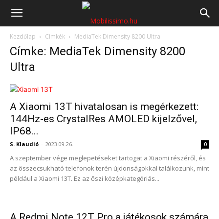
Mobilissimo.hu
Kezdőlap
Címkék
MediaTek Dimensity 8200 Ultra
Címke: MediaTek Dimensity 8200
Ultra
A Xiaomi 13T hivatalosan is megérkezett:
144Hz-es CrystalRes AMOLED kijelzővel,
IP68...
S. Klaudió
-
2023.09.26.
0
A szeptember vége meglepetéseket tartogat a Xiaomi részéről, és
az összecsukható telefonok terén újdonságokkal találkozunk, mint
például a Xiaomi 13T. Ez az őszi középkategóriás...
A Redmi Note 12T Pro a játékosok számára