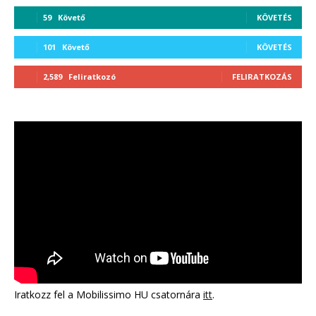
59
Követő
KÖVETÉS
101
Követő
KÖVETÉS
2,589
Feliratkozó
FELIRATKOZÁS
Iratkozz fel a Mobilissimo HU csatornára
itt
.