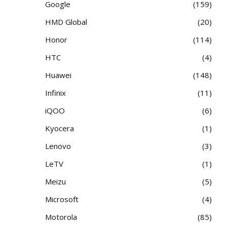
Google
159
HMD Global
20
Honor
114
HTC
4
Huawei
148
Infinix
11
iQOO
6
Kyocera
1
Lenovo
3
LeTV
1
Meizu
5
Microsoft
4
Motorola
85