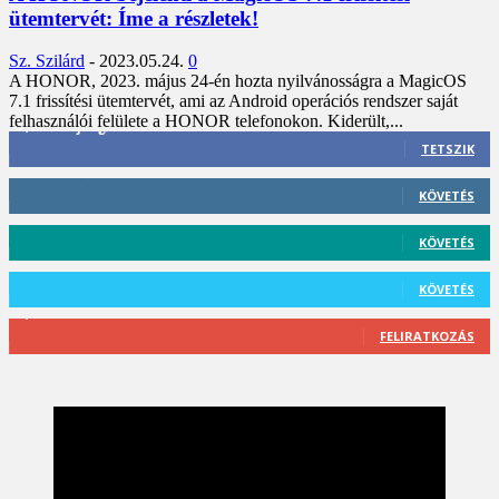
ütemtervét: Íme a részletek!
Sz. Szilárd
-
2023.05.24.
0
A HONOR, 2023. május 24-én hozta nyilvánosságra a MagicOS
7.1 frissítési ütemtervét, ami az Android operációs rendszer saját
felhasználói felülete a HONOR telefonokon. Kiderült,...
3,452
Rajongók
TETSZIK
412
Követő
KÖVETÉS
59
Követő
KÖVETÉS
101
Követő
KÖVETÉS
2,589
Feliratkozó
FELIRATKOZÁS