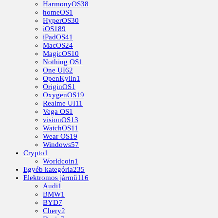
HarmonyOS
38
homeOS
1
HyperOS
30
iOS
189
iPadOS
41
MacOS
24
MagicOS
10
Nothing OS
1
One UI
62
OpenKylin
1
OriginOS
1
OxygenOS
19
Realme UI
11
Vega OS
1
visionOS
13
WatchOS
11
Wear OS
19
Windows
57
Crypto
1
Worldcoin
1
Egyéb kategória
235
Elektromos jármű
116
Audi
1
BMW
1
BYD
7
Chery
2