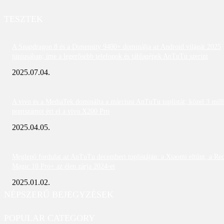
TESZTEK
A Snapdragon 8 és a Dimensity 9400+ dominálja az Android világát 2025
júniusában; íme a legerősebb telefonok és táblagépek AnTuTu szerint
2025.07.04.
A vivo és a MediaTek dominálta a márciusi AnTuTu toplistát; közel 3 mill
pontszámot ért el a vivo X200 Pro
2025.04.05.
Meglepő fordulat az AnTuTu decemberi toplistáján: a Xiaomi eltűnt, a Re
Magic 10 Pro+ az élen zárja 2024-et
2025.01.02.
NÉPSZERŰ BEJEGYZÉSEK
POPULAR CATEGORY