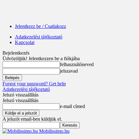
Jelentkezz be / Csatlakozz
Adatkezelési tájékoztató
Kapcsolat
Bejelentkezés
Üdvözöljük! Jelentkezzen be a fiókjába
felhasználóneved
jelszavad
Forgot your password? Get help
Adatkezelési tájékoztató
Jelszó visszaállítás
Jelszó visszaállítás
e-mail címed
A jelszót email-ben küldjük el.
Mobilissimo.hu