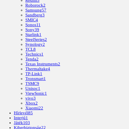
Redmi
5
Roborock
2
Samsung
57
Sandberg
3
SMIC
4
Sonos
11
Sony
39
Starlink
1
SteelSeries
2
Synology
2
TCL
8
Technics
1
Tenda
2
Texas Instruments
2
Thermaltake
4
TP-Link
1
Tronsmart
1
TSMC
9
Unisoc
1
ViewSonic
1
vivo
3
Xbox
2
Xiaomi
22
Hírlevél
85
Interjú
1
Játék
103
Kiberbiztonság
22