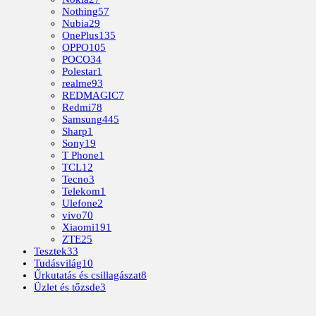
Nothing
57
Nubia
29
OnePlus
135
OPPO
105
POCO
34
Polestar
1
realme
93
REDMAGIC
7
Redmi
78
Samsung
445
Sharp
1
Sony
19
T Phone
1
TCL
12
Tecno
3
Telekom
1
Ulefone
2
vivo
70
Xiaomi
191
ZTE
25
Tesztek
33
Tudásvilág
10
Űrkutatás és csillagászat
8
Üzlet és tőzsde
3