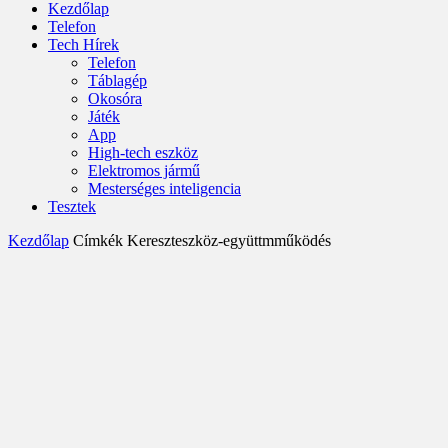
Kezdőlap
Telefon
Tech Hírek
Telefon
Táblagép
Okosóra
Játék
App
High-tech eszköz
Elektromos jármű
Mesterséges inteligencia
Tesztek
Kezdőlap
Címkék
Kereszteszköz-együttmműködés