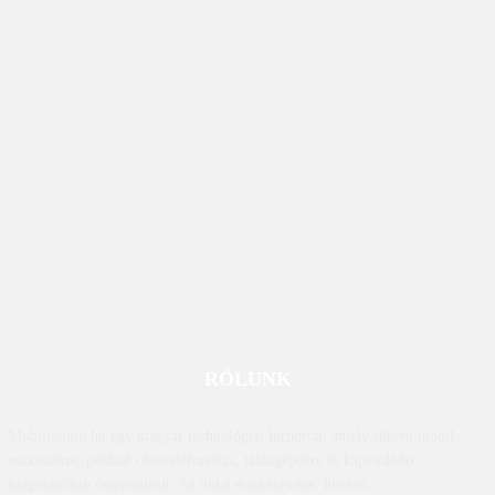
RÓLUNK
Mobilissimo.hu egy magyar technológiai hírportál, amely főként mobil
eszközökre, például okostelefonokra, táblagépekre és kapcsolódó
kiegészítőkre összpontosít. Az oldal értékeléseket, híreket,