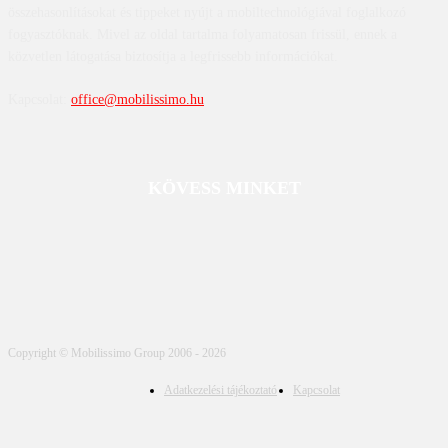
összehasonlításokat és tippeket nyújt a mobiltechnológiával foglalkozó
fogyasztóknak. Mivel az oldal tartalma folyamatosan frissül, ennek a
közvetlen látogatása biztosítja a legfrissebb információkat.
Kapcsolat:
office@mobilissimo.hu
KÖVESS MINKET
Copyright © Mobilissimo Group 2006 - 2026
Adatkezelési tájékoztató
Kapcsolat