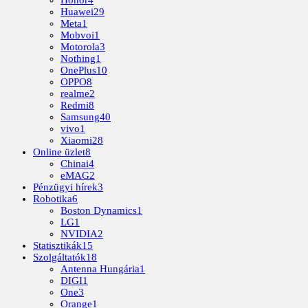
Honor
4
Huawei
29
Meta
1
Mobvoi
1
Motorola
3
Nothing
1
OnePlus
10
OPPO
8
realme
2
Redmi
8
Samsung
40
vivo
1
Xiaomi
28
Online üzlet
8
Chinai
4
eMAG
2
Pénzügyi hírek
3
Robotika
6
Boston Dynamics
1
LG
1
NVIDIA
2
Statisztikák
15
Szolgáltatók
18
Antenna Hungária
1
DIGI
1
One
3
Orange
1