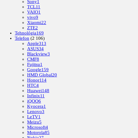
Sony
1
TCL
11
VAIO
1
vivo
9
Xiaomi
22
ZTE
2
Tehnológia
169
Telefon
(2 106)
Apple
313
ASUS
34
Blackview
3
CMF
8
Fujitsu
1
Google
159
HMD Global
20
Honor
114
HTC
4
Huawei
148
Infinix
11
iQOO
6
Kyocera
1
Lenovo
3
LeTV
1
Meizu
5
Microsoft
4
Motorola
85
Nokia
27