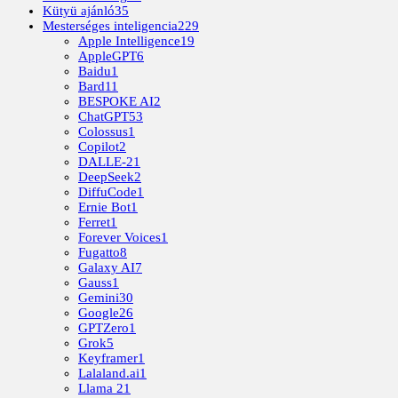
Kütyü ajánló
35
Mesterséges inteligencia
229
Apple Intelligence
19
AppleGPT
6
Baidu
1
Bard
11
BESPOKE AI
2
ChatGPT
53
Colossus
1
Copilot
2
DALLE-2
1
DeepSeek
2
DiffuCode
1
Ernie Bot
1
Ferret
1
Forever Voices
1
Fugatto
8
Galaxy AI
7
Gauss
1
Gemini
30
Google
26
GPTZero
1
Grok
5
Keyframer
1
Lalaland.ai
1
Llama 2
1