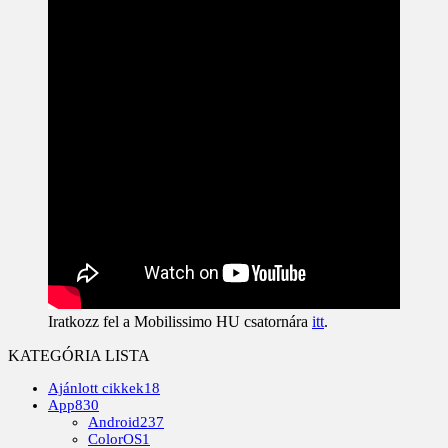
Iratkozz fel a Mobilissimo HU csatornára
itt
.
KATEGÓRIA LISTA
Ajánlott cikkek
18
App
830
Android
237
ColorOS
1