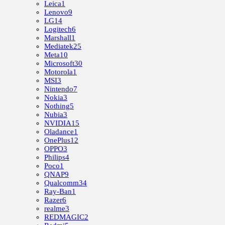
Leica
1
Lenovo
9
LG
14
Logitech
6
Marshall
1
Mediatek
25
Meta
10
Microsoft
30
Motorola
1
MSI
3
Nintendo
7
Nokia
3
Nothing
5
Nubia
3
NVIDIA
15
Oladance
1
OnePlus
12
OPPO
3
Philips
4
Poco
1
QNAP
9
Qualcomm
34
Ray-Ban
1
Razer
6
realme
3
REDMAGIC
2