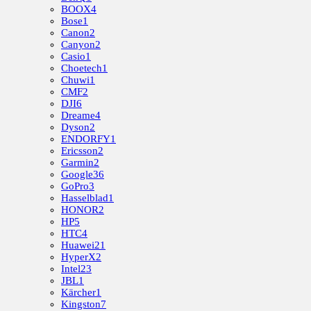
BOOX
4
Bose
1
Canon
2
Canyon
2
Casio
1
Choetech
1
Chuwi
1
CMF
2
DJI
6
Dreame
4
Dyson
2
ENDORFY
1
Ericsson
2
Garmin
2
Google
36
GoPro
3
Hasselblad
1
HONOR
2
HP
5
HTC
4
Huawei
21
HyperX
2
Intel
23
JBL
1
Kärcher
1
Kingston
7