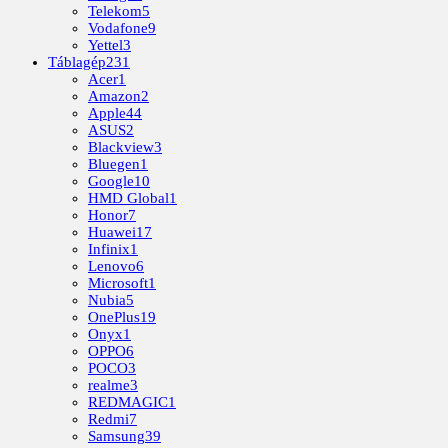
Telekom
5
Vodafone
9
Yettel
3
Táblagép
231
Acer
1
Amazon
2
Apple
44
ASUS
2
Blackview
3
Bluegen
1
Google
10
HMD Global
1
Honor
7
Huawei
17
Infinix
1
Lenovo
6
Microsoft
1
Nubia
5
OnePlus
19
Onyx
1
OPPO
6
POCO
3
realme
3
REDMAGIC
1
Redmi
7
Samsung
39