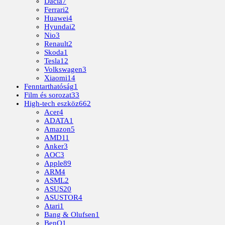
Dacia
7
Ferrari
2
Huawei
4
Hyundai
2
Nio
3
Renault
2
Skoda
1
Tesla
12
Volkswagen
3
Xiaomi
14
Fenntarthatóság
1
Film és sorozat
33
High-tech eszköz
662
Acer
4
ADATA
1
Amazon
5
AMD
11
Anker
3
AOC
3
Apple
89
ARM
4
ASML
2
ASUS
20
ASUSTOR
4
Atari
1
Bang & Olufsen
1
BenQ
1