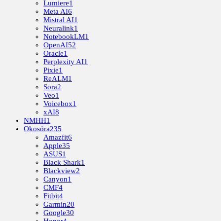
Lumiere
1
Meta AI
6
Mistral AI
1
Neuralink
1
NotebookLM
1
OpenAI
52
Oracle
1
Perplexity AI
1
Pixie
1
ReALM
1
Sora
2
Veo
1
Voicebox
1
xAI
8
NMHH
1
Okosóra
235
Amazfit
6
Apple
35
ASUS
1
Black Shark
1
Blackview
2
Canyon
1
CMF
4
Fitbit
4
Garmin
20
Google
30