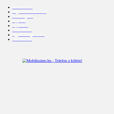
Telefon
1951
High-tech eszköz
529
Samsung
445
App
428
Apple
313
Android
237
Egyéb kategória
235
Okosóra
215