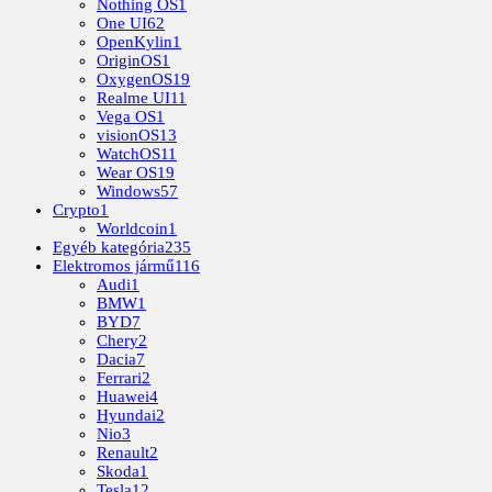
Nothing OS
1
One UI
62
OpenKylin
1
OriginOS
1
OxygenOS
19
Realme UI
11
Vega OS
1
visionOS
13
WatchOS
11
Wear OS
19
Windows
57
Crypto
1
Worldcoin
1
Egyéb kategória
235
Elektromos jármű
116
Audi
1
BMW
1
BYD
7
Chery
2
Dacia
7
Ferrari
2
Huawei
4
Hyundai
2
Nio
3
Renault
2
Skoda
1
Tesla
12