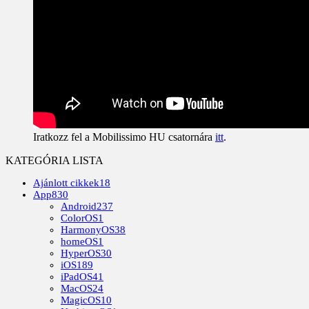
Iratkozz fel a Mobilissimo HU csatornára
itt
.
KATEGÓRIA LISTA
Ajánlott cikkek
18
App
830
Android
237
ColorOS
1
HarmonyOS
38
homeOS
1
HyperOS
30
iOS
189
iPadOS
41
MacOS
24
MagicOS
10