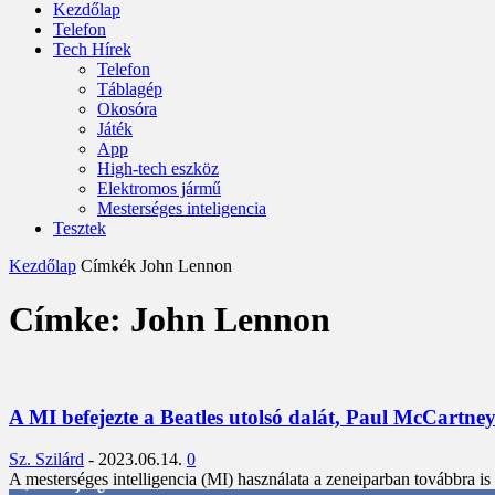
Kezdőlap
Telefon
Tech Hírek
Telefon
Táblagép
Okosóra
Játék
App
High-tech eszköz
Elektromos jármű
Mesterséges inteligencia
Tesztek
Kezdőlap
Címkék
John Lennon
Címke: John Lennon
A MI befejezte a Beatles utolsó dalát, Paul McCartne
Sz. Szilárd
-
2023.06.14.
0
A mesterséges intelligencia (MI) használata a zeneiparban továbbra i
3,452
Rajongók