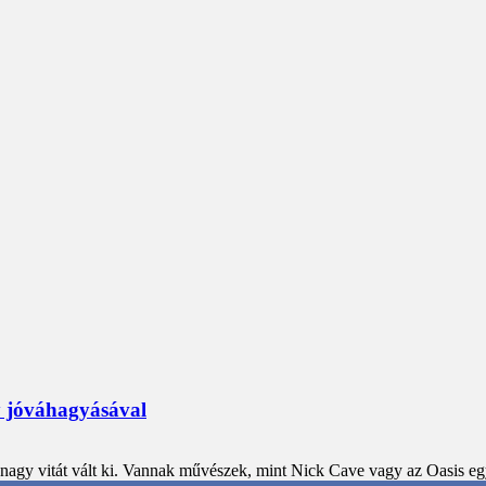
y jóváhagyásával
s nagy vitát vált ki. Vannak művészek, mint Nick Cave vagy az Oasis eg