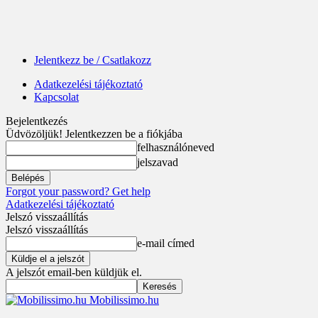
Jelentkezz be / Csatlakozz
Adatkezelési tájékoztató
Kapcsolat
Bejelentkezés
Üdvözöljük! Jelentkezzen be a fiókjába
felhasználóneved
jelszavad
Forgot your password? Get help
Adatkezelési tájékoztató
Jelszó visszaállítás
Jelszó visszaállítás
e-mail címed
A jelszót email-ben küldjük el.
Mobilissimo.hu