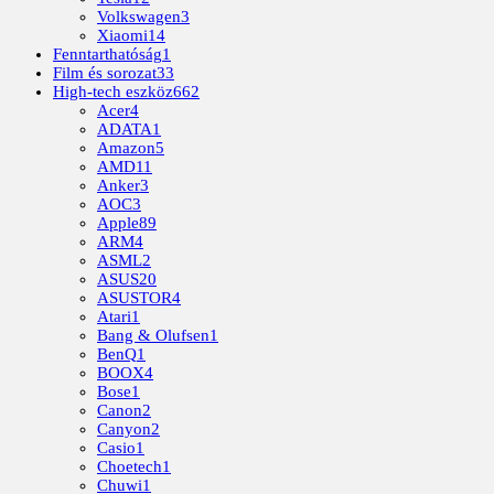
Volkswagen
3
Xiaomi
14
Fenntarthatóság
1
Film és sorozat
33
High-tech eszköz
662
Acer
4
ADATA
1
Amazon
5
AMD
11
Anker
3
AOC
3
Apple
89
ARM
4
ASML
2
ASUS
20
ASUSTOR
4
Atari
1
Bang & Olufsen
1
BenQ
1
BOOX
4
Bose
1
Canon
2
Canyon
2
Casio
1
Choetech
1
Chuwi
1