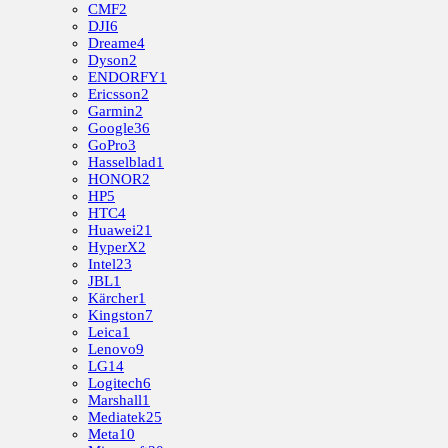
CMF
2
DJI
6
Dreame
4
Dyson
2
ENDORFY
1
Ericsson
2
Garmin
2
Google
36
GoPro
3
Hasselblad
1
HONOR
2
HP
5
HTC
4
Huawei
21
HyperX
2
Intel
23
JBL
1
Kärcher
1
Kingston
7
Leica
1
Lenovo
9
LG
14
Logitech
6
Marshall
1
Mediatek
25
Meta
10