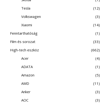
Tesla
12
Volkswagen
3
Xiaomi
14
Fenntarthatóság
1
Film és sorozat
33
High-tech eszköz
662
Acer
4
ADATA
1
Amazon
5
AMD
11
Anker
3
AOC
3