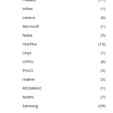
Infinix
1
Lenovo
6
Microsoft
1
Nubia
5
OnePlus
19
Onyx
1
OPPO
6
POCO
3
realme
3
REDMAGIC
1
Redmi
7
Samsung
39