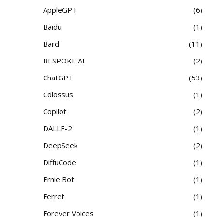
AppleGPT
6
Baidu
1
Bard
11
BESPOKE AI
2
ChatGPT
53
Colossus
1
Copilot
2
DALLE-2
1
DeepSeek
2
DiffuCode
1
Ernie Bot
1
Ferret
1
Forever Voices
1