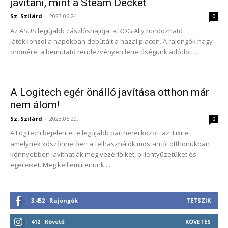
javítani, mint a Steam Decket
Sz. Szilárd
-
2023.06.24.
0
Az ASUS legújabb zászlóshajója, a ROG Ally hordozható
játékkonzol a napokban debütált a hazai piacon. A rajongók nagy
örömére, a bemutató rendezvényen lehetőségünk adódott...
A Logitech egér önálló javítása otthon már
nem álom!
Sz. Szilárd
-
2023.05.20.
0
A Logitech bejelentette legújabb partnerei között az iFixitet,
amelynek köszönhetően a felhasználók mostantól otthonukban
könnyebben javíthatják meg vezérlőiket, billentyűzetüket és
egereiket. Meg kell említenünk,...
3,452
Rajongók
TETSZIK
412
Követő
KÖVETÉS