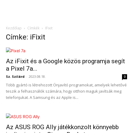
Kezdőlap
Címkék
IFixit
Címke: iFixit
Az iFixit és a Google közös programja segít
a Pixel 7a...
Sz. Szilárd
-
2023.08.18.
0
Több gyártó is létrehozott Önjavító programokat, amelyek lehetővé
teszik a felhasználók számára, hogy otthon maguk javítsák meg
telefonjukat. A Samsung és az Apple is...
Az ASUS ROG Ally játékkonzolt könnyebb