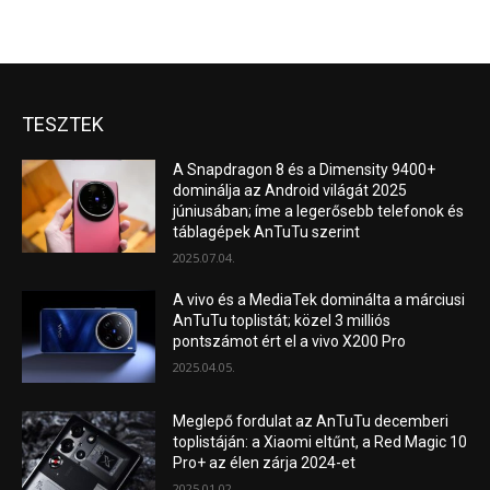
TESZTEK
A Snapdragon 8 és a Dimensity 9400+
dominálja az Android világát 2025
júniusában; íme a legerősebb telefonok és
táblagépek AnTuTu szerint
2025.07.04.
A vivo és a MediaTek dominálta a márciusi
AnTuTu toplistát; közel 3 milliós
pontszámot ért el a vivo X200 Pro
2025.04.05.
Meglepő fordulat az AnTuTu decemberi
toplistáján: a Xiaomi eltűnt, a Red Magic 10
Pro+ az élen zárja 2024-et
2025.01.02.