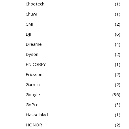
Choetech
1
Chuwi
1
CMF
2
DJI
6
Dreame
4
Dyson
2
ENDORFY
1
Ericsson
2
Garmin
2
Google
36
GoPro
3
Hasselblad
1
HONOR
2