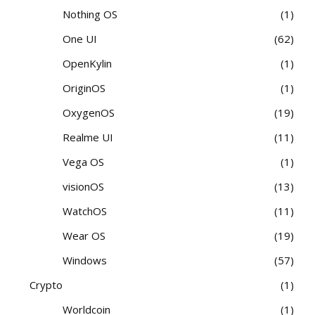
Nothing OS
1
One UI
62
OpenKylin
1
OriginOS
1
OxygenOS
19
Realme UI
11
Vega OS
1
visionOS
13
WatchOS
11
Wear OS
19
Windows
57
Crypto
1
Worldcoin
1