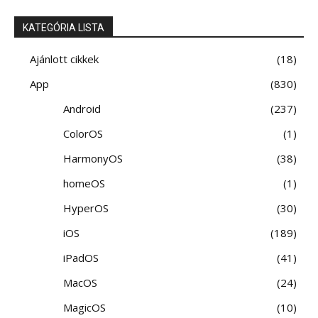
KATEGÓRIA LISTA
Ajánlott cikkek
18
App
830
Android
237
ColorOS
1
HarmonyOS
38
homeOS
1
HyperOS
30
iOS
189
iPadOS
41
MacOS
24
MagicOS
10