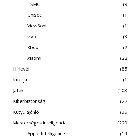
TSMC
9
Unisoc
1
ViewSonic
1
vivo
3
Xbox
2
Xiaomi
22
Hírlevél
85
Interjú
1
Játék
103
Kiberbiztonság
22
Kütyü ajánló
35
Mesterséges inteligencia
229
Apple Intelligence
19