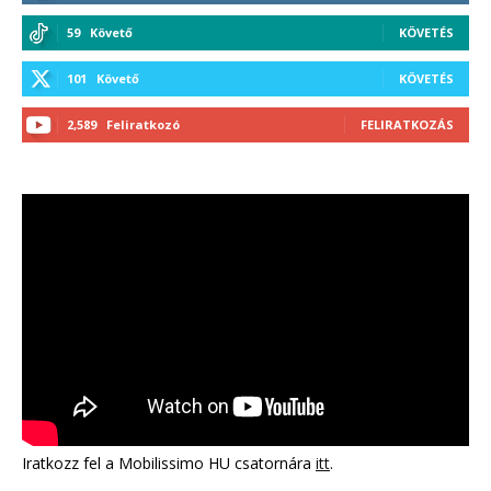
59
Követő
KÖVETÉS
101
Követő
KÖVETÉS
2,589
Feliratkozó
FELIRATKOZÁS
Iratkozz fel a Mobilissimo HU csatornára
itt
.