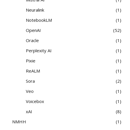
Neuralink
1
NotebookLM
1
OpenAI
52
Oracle
1
Perplexity AI
1
Pixie
1
ReALM
1
Sora
2
Veo
1
Voicebox
1
xAI
8
NMHH
1