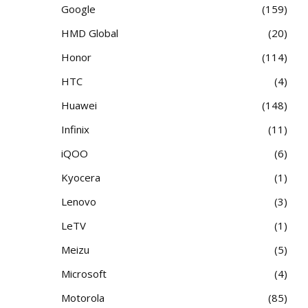
Google
159
HMD Global
20
Honor
114
HTC
4
Huawei
148
Infinix
11
iQOO
6
Kyocera
1
Lenovo
3
LeTV
1
Meizu
5
Microsoft
4
Motorola
85