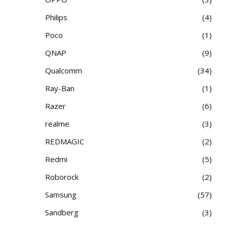
Philips
4
Poco
1
QNAP
9
Qualcomm
34
Ray-Ban
1
Razer
6
realme
3
REDMAGIC
2
Redmi
5
Roborock
2
Samsung
57
Sandberg
3