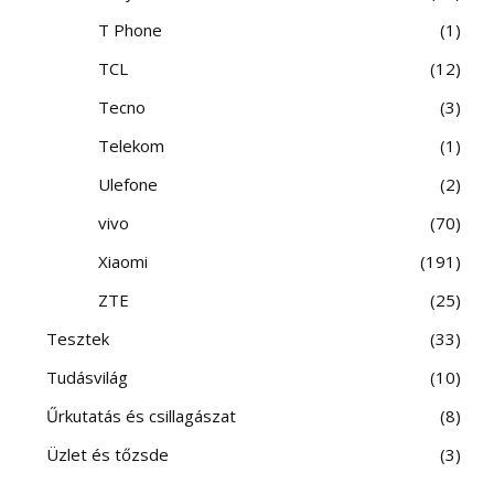
T Phone
1
TCL
12
Tecno
3
Telekom
1
Ulefone
2
vivo
70
Xiaomi
191
ZTE
25
Tesztek
33
Tudásvilág
10
Űrkutatás és csillagászat
8
Üzlet és tőzsde
3