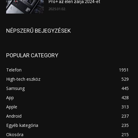
Pro+ az élen zárja 2024-et
2025.01.02.
NÉPSZERŰ BEJEGYZÉSEK
POPULAR CATEGORY
Telefon
1951
High-tech eszköz
529
Samsung
445
App
428
Apple
313
Android
237
Egyéb kategória
235
Okosóra
215