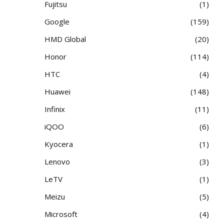
Fujitsu
1
Google
159
HMD Global
20
Honor
114
HTC
4
Huawei
148
Infinix
11
iQOO
6
Kyocera
1
Lenovo
3
LeTV
1
Meizu
5
Microsoft
4