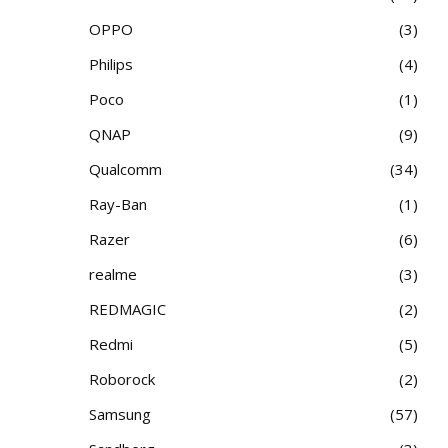
OPPO
3
Philips
4
Poco
1
QNAP
9
Qualcomm
34
Ray-Ban
1
Razer
6
realme
3
REDMAGIC
2
Redmi
5
Roborock
2
Samsung
57