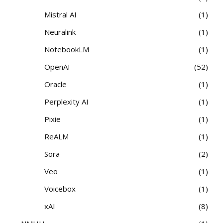
Mistral AI
1
Neuralink
1
NotebookLM
1
OpenAI
52
Oracle
1
Perplexity AI
1
Pixie
1
ReALM
1
Sora
2
Veo
1
Voicebox
1
xAI
8