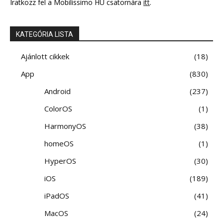
Iratkozz fel a Mobilissimo HU csatornára
itt
.
KATEGÓRIA LISTA
Ajánlott cikkek
18
App
830
Android
237
ColorOS
1
HarmonyOS
38
homeOS
1
HyperOS
30
iOS
189
iPadOS
41
MacOS
24