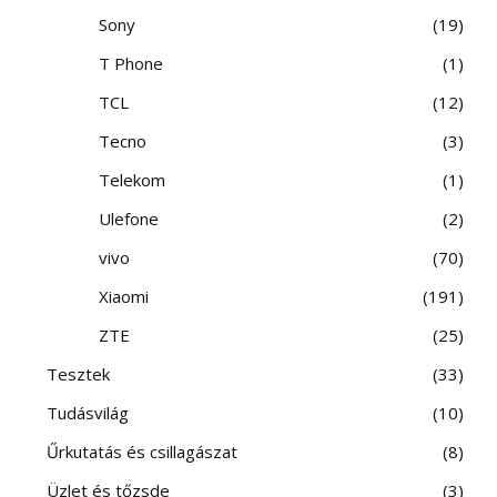
Sony
19
T Phone
1
TCL
12
Tecno
3
Telekom
1
Ulefone
2
vivo
70
Xiaomi
191
ZTE
25
Tesztek
33
Tudásvilág
10
Űrkutatás és csillagászat
8
Üzlet és tőzsde
3