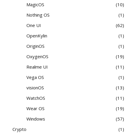
MagicOS
10
Nothing OS
1
One UI
62
OpenKylin
1
OriginOS
1
OxygenOS
19
Realme UI
11
Vega OS
1
visionOS
13
WatchOS
11
Wear OS
19
Windows
57
Crypto
1