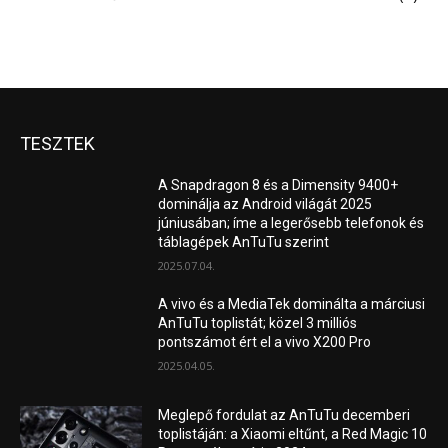
TESZTEK
A Snapdragon 8 és a Dimensity 9400+
dominálja az Android világát 2025
júniusában; íme a legerősebb telefonok és
táblagépek AnTuTu szerint
2025.07.04.
A vivo és a MediaTek dominálta a márciusi
AnTuTu toplistát; közel 3 milliós
pontszámot ért el a vivo X200 Pro
2025.04.05.
Meglepő fordulat az AnTuTu decemberi
toplistáján: a Xiaomi eltűnt, a Red Magic 10