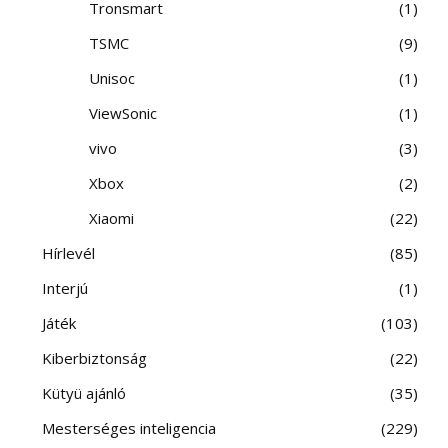
Tronsmart
1
TSMC
9
Unisoc
1
ViewSonic
1
vivo
3
Xbox
2
Xiaomi
22
Hírlevél
85
Interjú
1
Játék
103
Kiberbiztonság
22
Kütyü ajánló
35
Mesterséges inteligencia
229