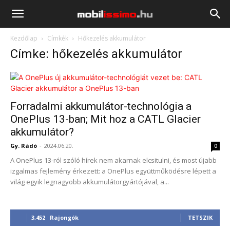
Mobilissimo.hu
Kezdőlap
Címkék
Hőkezelés akkumulátor
Címke: hőkezelés akkumulátor
Forradalmi akkumulátor-technológia a
OnePlus 13-ban; Mit hoz a CATL Glacier
akkumulátor?
Gy. Rádó
-
2024.06.20.
0
A OnePlus 13-ról szóló hírek nem akarnak elcsitulni, és most újabb
izgalmas fejlemény érkezett: a OnePlus együttműködésre lépett a
világ egyik legnagyobb akkumulátorgyártójával, a...
3,452
Rajongók
TETSZIK