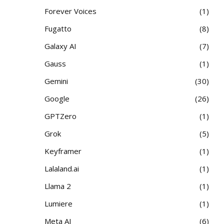
Forever Voices
1
Fugatto
8
Galaxy AI
7
Gauss
1
Gemini
30
Google
26
GPTZero
1
Grok
5
Keyframer
1
Lalaland.ai
1
Llama 2
1
Lumiere
1
Meta AI
6