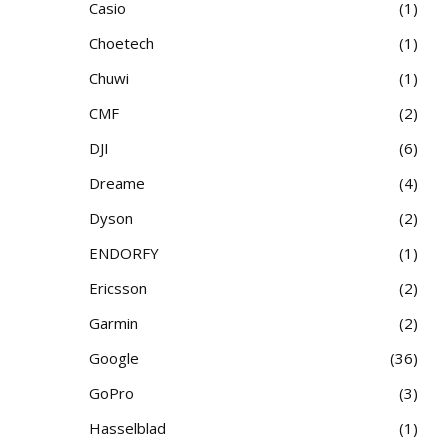
Casio
1
Choetech
1
Chuwi
1
CMF
2
DJI
6
Dreame
4
Dyson
2
ENDORFY
1
Ericsson
2
Garmin
2
Google
36
GoPro
3
Hasselblad
1