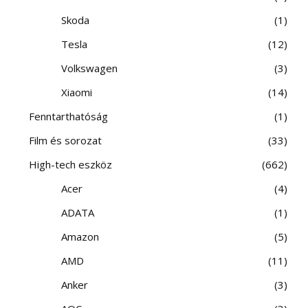
Skoda
1
Tesla
12
Volkswagen
3
Xiaomi
14
Fenntarthatóság
1
Film és sorozat
33
High-tech eszköz
662
Acer
4
ADATA
1
Amazon
5
AMD
11
Anker
3