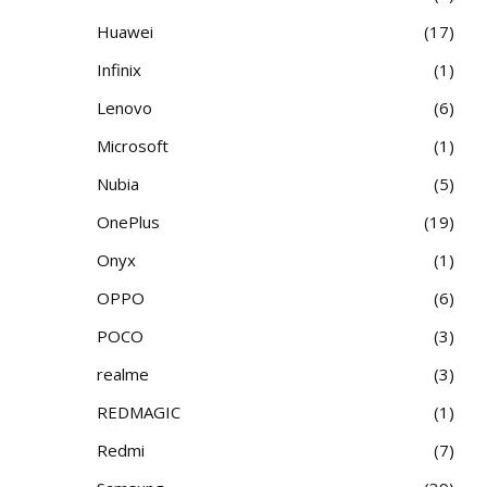
Huawei
17
Infinix
1
Lenovo
6
Microsoft
1
Nubia
5
OnePlus
19
Onyx
1
OPPO
6
POCO
3
realme
3
REDMAGIC
1
Redmi
7