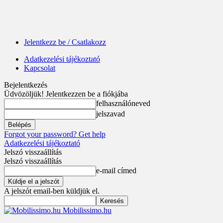
Jelentkezz be / Csatlakozz
Adatkezelési tájékoztató
Kapcsolat
Bejelentkezés
Üdvözöljük! Jelentkezzen be a fiókjába
felhasználóneved
jelszavad
Forgot your password? Get help
Adatkezelési tájékoztató
Jelszó visszaállítás
Jelszó visszaállítás
e-mail címed
A jelszót email-ben küldjük el.
Mobilissimo.hu