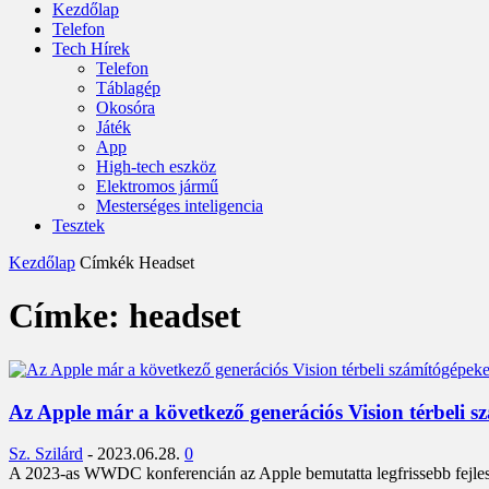
Kezdőlap
Telefon
Tech Hírek
Telefon
Táblagép
Okosóra
Játék
App
High-tech eszköz
Elektromos jármű
Mesterséges inteligencia
Tesztek
Kezdőlap
Címkék
Headset
Címke: headset
Az Apple már a következő generációs Vision térbeli s
Sz. Szilárd
-
2023.06.28.
0
A 2023-as WWDC konferencián az Apple bemutatta legfrissebb fejleszté