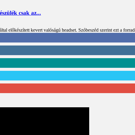
szülék csak az...
által előkészített kevert valóságú headset. Szóbeszéd szerint ezt a fo