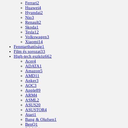
Ferrari
2
Huawei
4
Hyundai
2
Nio
3
Renault
2
Skoda
1
Tesla
12
Volkswagen
3
Xiaomi
14
Fenntarthatóság
1
Film és sorozat
33
High-tech eszköz
662
Acer
4
ADATA
1
Amazon
5
AMD
11
Anker
3
AOC
3
Apple
89
ARM
4
ASML
2
ASUS
20
ASUSTOR
4
Atari
1
Bang & Olufsen
1
BenQ
1