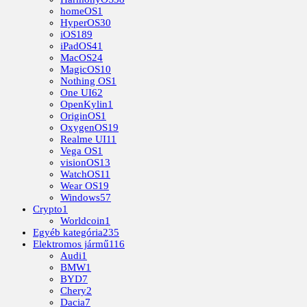
homeOS
1
HyperOS
30
iOS
189
iPadOS
41
MacOS
24
MagicOS
10
Nothing OS
1
One UI
62
OpenKylin
1
OriginOS
1
OxygenOS
19
Realme UI
11
Vega OS
1
visionOS
13
WatchOS
11
Wear OS
19
Windows
57
Crypto
1
Worldcoin
1
Egyéb kategória
235
Elektromos jármű
116
Audi
1
BMW
1
BYD
7
Chery
2
Dacia
7