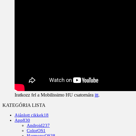
Iratkozz fel a Mobilissimo HU csatornára
itt
.
KATEGÓRIA LISTA
Ajánlott cikkek
18
App
830
Android
237
ColorOS
1
HarmonyOS
38