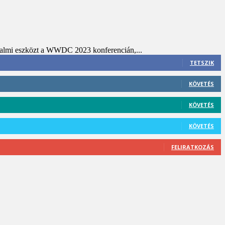
rradalmi eszközt a WWDC 2023 konferencián,...
TETSZIK
KÖVETÉS
KÖVETÉS
KÖVETÉS
FELIRATKOZÁS