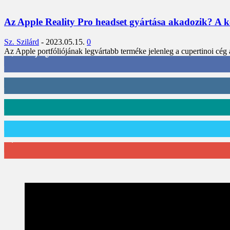
Az Apple Reality Pro headset gyártása akadozik? A ké
Sz. Szilárd
-
2023.05.15.
0
Az Apple portfóliójának legvártabb terméke jelenleg a cupertinoi cég 
3,452
Rajongók
412
Követő
59
Követő
101
Követő
2,589
Feliratkozó