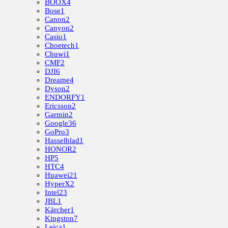
BOOX
4
Bose
1
Canon
2
Canyon
2
Casio
1
Choetech
1
Chuwi
1
CMF
2
DJI
6
Dreame
4
Dyson
2
ENDORFY
1
Ericsson
2
Garmin
2
Google
36
GoPro
3
Hasselblad
1
HONOR
2
HP
5
HTC
4
Huawei
21
HyperX
2
Intel
23
JBL
1
Kärcher
1
Kingston
7
Leica
1