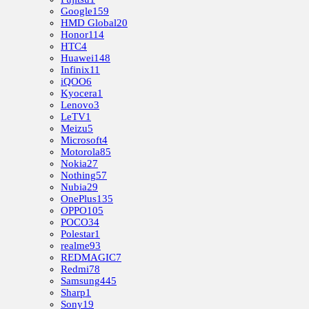
Google
159
HMD Global
20
Honor
114
HTC
4
Huawei
148
Infinix
11
iQOO
6
Kyocera
1
Lenovo
3
LeTV
1
Meizu
5
Microsoft
4
Motorola
85
Nokia
27
Nothing
57
Nubia
29
OnePlus
135
OPPO
105
POCO
34
Polestar
1
realme
93
REDMAGIC
7
Redmi
78
Samsung
445
Sharp
1
Sony
19