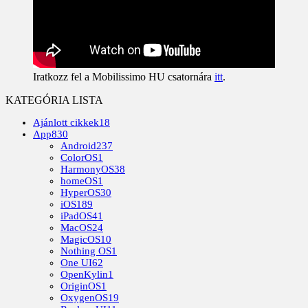
Iratkozz fel a Mobilissimo HU csatornára
itt
.
KATEGÓRIA LISTA
Ajánlott cikkek
18
App
830
Android
237
ColorOS
1
HarmonyOS
38
homeOS
1
HyperOS
30
iOS
189
iPadOS
41
MacOS
24
MagicOS
10
Nothing OS
1
One UI
62
OpenKylin
1
OriginOS
1
OxygenOS
19