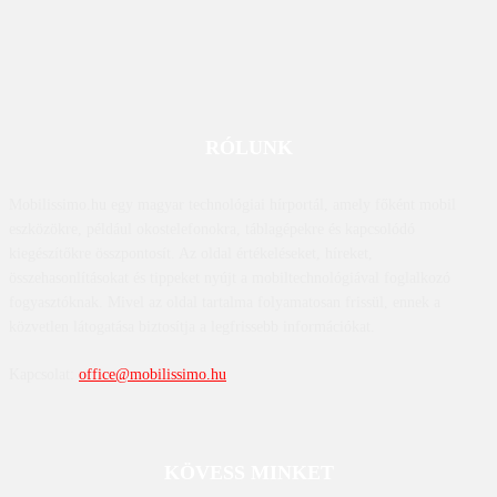
RÓLUNK
Mobilissimo.hu egy magyar technológiai hírportál, amely főként mobil
eszközökre, például okostelefonokra, táblagépekre és kapcsolódó
kiegészítőkre összpontosít. Az oldal értékeléseket, híreket,
összehasonlításokat és tippeket nyújt a mobiltechnológiával foglalkozó
fogyasztóknak. Mivel az oldal tartalma folyamatosan frissül, ennek a
közvetlen látogatása biztosítja a legfrissebb információkat.
Kapcsolat:
office@mobilissimo.hu
KÖVESS MINKET