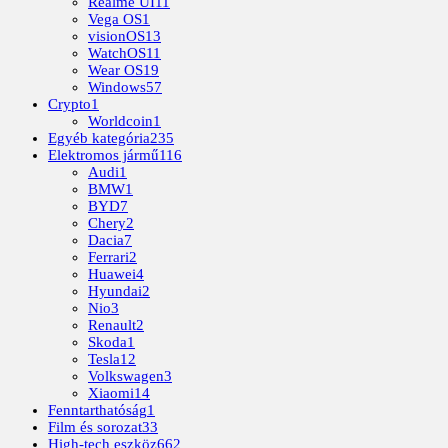
Realme UI
11
Vega OS
1
visionOS
13
WatchOS
11
Wear OS
19
Windows
57
Crypto
1
Worldcoin
1
Egyéb kategória
235
Elektromos jármű
116
Audi
1
BMW
1
BYD
7
Chery
2
Dacia
7
Ferrari
2
Huawei
4
Hyundai
2
Nio
3
Renault
2
Skoda
1
Tesla
12
Volkswagen
3
Xiaomi
14
Fenntarthatóság
1
Film és sorozat
33
High-tech eszköz
662