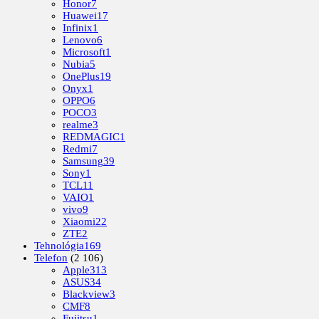
Honor
7
Huawei
17
Infinix
1
Lenovo
6
Microsoft
1
Nubia
5
OnePlus
19
Onyx
1
OPPO
6
POCO
3
realme
3
REDMAGIC
1
Redmi
7
Samsung
39
Sony
1
TCL
11
VAIO
1
vivo
9
Xiaomi
22
ZTE
2
Tehnológia
169
Telefon
(2 106)
Apple
313
ASUS
34
Blackview
3
CMF
8
Fujitsu
1