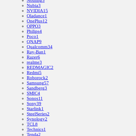
Nothing
5
Nubia
3
NVIDIA
15
Oladance
1
OnePlus
12
OPPO
3
Philips
4
Poco
1
QNAP
9
Qualcomm
34
Ray-Ban
1
Razer
6
realme
3
REDMAGIC
2
Redmi
5
Roborock
2
Samsung
57
Sandberg
3
SMIC
4
Sonos
11
Sony
39
Starlink
1
SteelSeries
2
Synology
2
TCL
8
Technics
1
Tenda
2