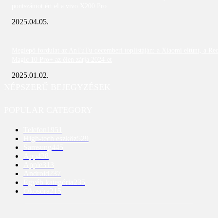
pontszámot ért el a vivo X200 Pro
2025.04.05.
Meglepő fordulat az AnTuTu decemberi toplistáján: a Xiaomi eltűnt, a Re
Magic 10 Pro+ az élen zárja 2024-et
2025.01.02.
NÉPSZERŰ BEJEGYZÉSEK
POPULAR CATEGORY
Telefon
1951
High-tech eszköz
529
Samsung
445
App
428
Apple
313
Android
237
Egyéb kategória
235
Okosóra
215