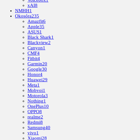
xAI
8
NMHH
1
Okosóra
235
Amazfit
6
Apple
35
ASUS
1
Black Shark
1
Blackview
2
Canyon
1
CMF
4
Fitbit
4
Garmin
20
Google
30
Honor
4
Huawei
29
Meta
1
Mobvoi
1
Motorola
3
Nothing
1
OnePlus
10
OPPO
8
realme
2
Redmi
8
Samsung
40
vivo
1
Xiaomi
28