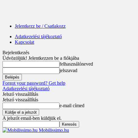
Jelentkezz be / Csatlakozz
Adatkezelési tájékoztató
Kapcsolat
Bejelentkezés
Üdvözöljük! Jelentkezzen be a fiókjába
felhasználóneved
jelszavad
Forgot your password? Get help
Adatkezelési tájékoztató
Jelszó visszaállítás
Jelszó visszaállítás
e-mail címed
A jelszót email-ben küldjük el.
Mobilissimo.hu