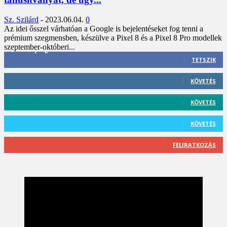
Sz. Szilárd
-
2023.06.04.
0
Az idei ősszel várhatóan a Google is bejelentéseket fog tenni a
prémium szegmensben, készülve a Pixel 8 és a Pixel 8 Pro modellek
szeptember-októberi...
3,452
Rajongók
TETSZIK
412
Követő
KÖVETÉS
59
Követő
KÖVETÉS
101
Követő
KÖVETÉS
2,589
Feliratkozó
FELIRATKOZÁS