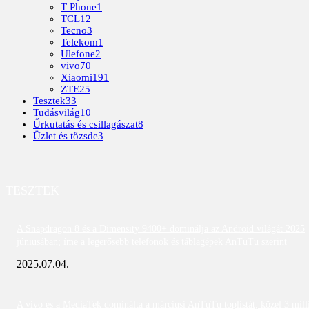
T Phone
1
TCL
12
Tecno
3
Telekom
1
Ulefone
2
vivo
70
Xiaomi
191
ZTE
25
Tesztek
33
Tudásvilág
10
Űrkutatás és csillagászat
8
Üzlet és tőzsde
3
TESZTEK
A Snapdragon 8 és a Dimensity 9400+ dominálja az Android világát 2025
júniusában; íme a legerősebb telefonok és táblagépek AnTuTu szerint
2025.07.04.
A vivo és a MediaTek dominálta a márciusi AnTuTu toplistát; közel 3 mill