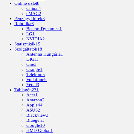
Online üzlet
8
Chinai
4
eMAG
2
Pénzügyi hírek
3
Robotika
6
Boston Dynamics
1
LG
1
NVIDIA
2
Statisztikák
15
Szolgáltatók
18
Antenna Hungária
1
DIGI
1
One
3
Orange
1
Telekom
5
Vodafone
9
Yettel
3
Táblagép
231
Acer
1
Amazon
2
Apple
44
ASUS
2
Blackview
3
Bluegen
1
Google
10
HMD Global
1