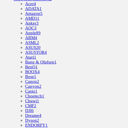
Acer
4
ADATA
1
Amazon
5
AMD
11
Anker
3
AOC
3
Apple
89
ARM
4
ASML
2
ASUS
20
ASUSTOR
4
Atari
1
Bang & Olufsen
1
BenQ
1
BOOX
4
Bose
1
Canon
2
Canyon
2
Casio
1
Choetech
1
Chuwi
1
CMF
2
DJI
6
Dreame
4
Dyson
2
ENDORFY
1