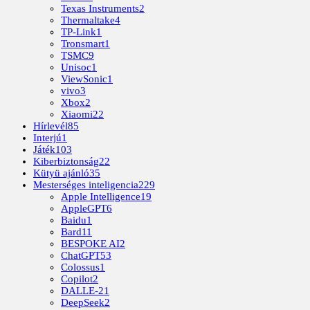
Texas Instruments
2
Thermaltake
4
TP-Link
1
Tronsmart
1
TSMC
9
Unisoc
1
ViewSonic
1
vivo
3
Xbox
2
Xiaomi
22
Hírlevél
85
Interjú
1
Játék
103
Kiberbiztonság
22
Kütyü ajánló
35
Mesterséges inteligencia
229
Apple Intelligence
19
AppleGPT
6
Baidu
1
Bard
11
BESPOKE AI
2
ChatGPT
53
Colossus
1
Copilot
2
DALLE-2
1
DeepSeek
2