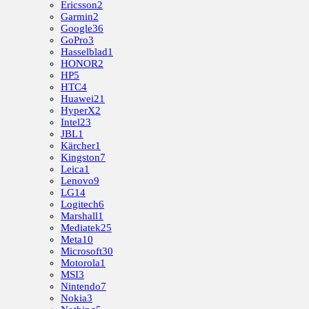
Ericsson
2
Garmin
2
Google
36
GoPro
3
Hasselblad
1
HONOR
2
HP
5
HTC
4
Huawei
21
HyperX
2
Intel
23
JBL
1
Kärcher
1
Kingston
7
Leica
1
Lenovo
9
LG
14
Logitech
6
Marshall
1
Mediatek
25
Meta
10
Microsoft
30
Motorola
1
MSI
3
Nintendo
7
Nokia
3