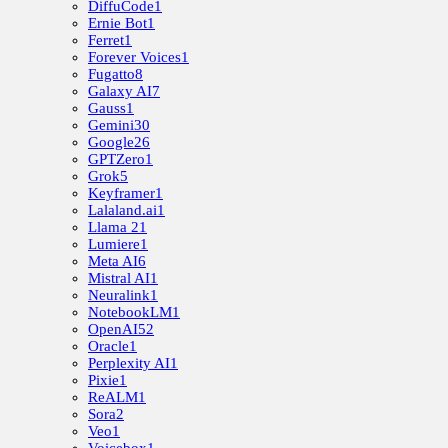
DiffuCode
1
Ernie Bot
1
Ferret
1
Forever Voices
1
Fugatto
8
Galaxy AI
7
Gauss
1
Gemini
30
Google
26
GPTZero
1
Grok
5
Keyframer
1
Lalaland.ai
1
Llama 2
1
Lumiere
1
Meta AI
6
Mistral AI
1
Neuralink
1
NotebookLM
1
OpenAI
52
Oracle
1
Perplexity AI
1
Pixie
1
ReALM
1
Sora
2
Veo
1
Voicebox
1