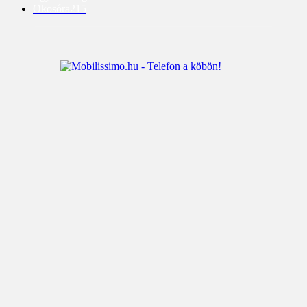
Okosóra
215