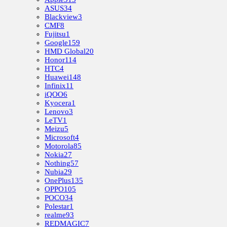
ASUS
34
Blackview
3
CMF
8
Fujitsu
1
Google
159
HMD Global
20
Honor
114
HTC
4
Huawei
148
Infinix
11
iQOO
6
Kyocera
1
Lenovo
3
LeTV
1
Meizu
5
Microsoft
4
Motorola
85
Nokia
27
Nothing
57
Nubia
29
OnePlus
135
OPPO
105
POCO
34
Polestar
1
realme
93
REDMAGIC
7