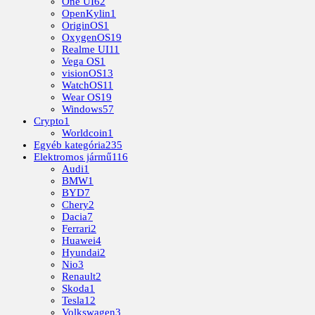
One UI
62
OpenKylin
1
OriginOS
1
OxygenOS
19
Realme UI
11
Vega OS
1
visionOS
13
WatchOS
11
Wear OS
19
Windows
57
Crypto
1
Worldcoin
1
Egyéb kategória
235
Elektromos jármű
116
Audi
1
BMW
1
BYD
7
Chery
2
Dacia
7
Ferrari
2
Huawei
4
Hyundai
2
Nio
3
Renault
2
Skoda
1
Tesla
12
Volkswagen
3