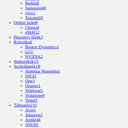
Redmi
8
Samsung
40
vivo
1
Xiaomi
28
Online üzlet
8
Chinai
4
eMAG
2
Pénzügyi hírek
3
Robotika
6
Boston Dynamics
1
LG
1
NVIDIA
2
Statisztikák
15
Szolgáltatók
18
Antenna Hungária
1
DIGI
1
One
3
Orange
1
Telekom
5
Vodafone
9
Yettel
3
Táblagép
231
Acer
1
Amazon
2
Apple
44
ASUS
2