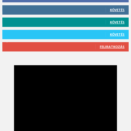
412
Követő
KÖVETÉS
59
Követő
KÖVETÉS
101
Követő
KÖVETÉS
2,589
Feliratkozó
FELIRATKOZÁS