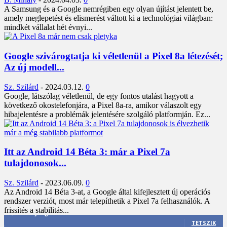
A Samsung és a Google nemrégiben egy olyan újítást jelentett be,
amely meglepetést és elismerést váltott ki a technológiai világban:
mindkét vállalat hét évnyi...
Google szivárogtatja ki véletlenül a Pixel 8a létezését;
Az új modell...
Sz. Szilárd
-
2024.03.12.
0
Google, látszólag véletlenül, de egy fontos utalást hagyott a
következő okostelefonjára, a Pixel 8a-ra, amikor válaszolt egy
hibajelentésre a problémák jelentésére szolgáló platformján. Ez...
Itt az Android 14 Béta 3: már a Pixel 7a
tulajdonosok...
Sz. Szilárd
-
2023.06.09.
0
Az Android 14 Béta 3-at, a Google által kifejlesztett új operációs
rendszer verziót, most már telepíthetik a Pixel 7a felhasználók. A
frissítés a stabilitás...
3,452
Rajongók
TETSZIK