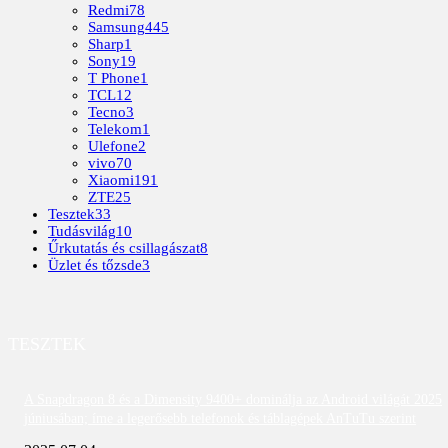
Redmi
78
Samsung
445
Sharp
1
Sony
19
T Phone
1
TCL
12
Tecno
3
Telekom
1
Ulefone
2
vivo
70
Xiaomi
191
ZTE
25
Tesztek
33
Tudásvilág
10
Űrkutatás és csillagászat
8
Üzlet és tőzsde
3
TESZTEK
A Snapdragon 8 és a Dimensity 9400+ dominálja az Android világát 2025
júniusában; íme a legerősebb telefonok és táblagépek AnTuTu szerint