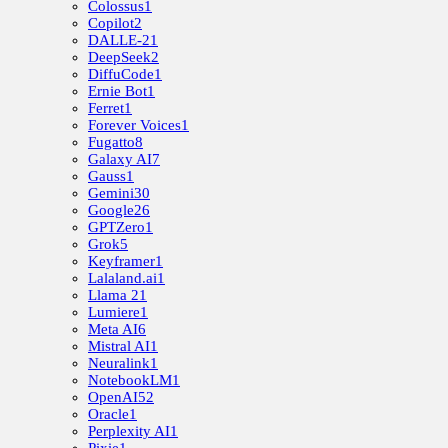
Colossus
1
Copilot
2
DALLE-2
1
DeepSeek
2
DiffuCode
1
Ernie Bot
1
Ferret
1
Forever Voices
1
Fugatto
8
Galaxy AI
7
Gauss
1
Gemini
30
Google
26
GPTZero
1
Grok
5
Keyframer
1
Lalaland.ai
1
Llama 2
1
Lumiere
1
Meta AI
6
Mistral AI
1
Neuralink
1
NotebookLM
1
OpenAI
52
Oracle
1
Perplexity AI
1