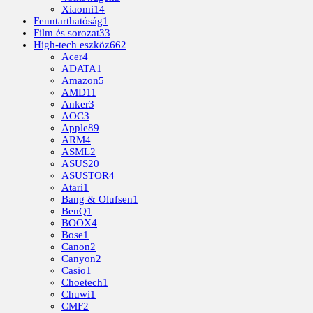
Xiaomi
14
Fenntarthatóság
1
Film és sorozat
33
High-tech eszköz
662
Acer
4
ADATA
1
Amazon
5
AMD
11
Anker
3
AOC
3
Apple
89
ARM
4
ASML
2
ASUS
20
ASUSTOR
4
Atari
1
Bang & Olufsen
1
BenQ
1
BOOX
4
Bose
1
Canon
2
Canyon
2
Casio
1
Choetech
1
Chuwi
1
CMF
2