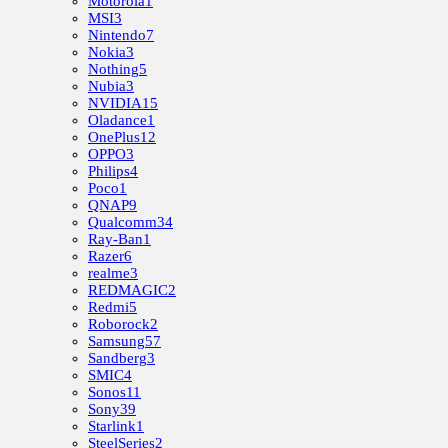
Motorola
1
MSI
3
Nintendo
7
Nokia
3
Nothing
5
Nubia
3
NVIDIA
15
Oladance
1
OnePlus
12
OPPO
3
Philips
4
Poco
1
QNAP
9
Qualcomm
34
Ray-Ban
1
Razer
6
realme
3
REDMAGIC
2
Redmi
5
Roborock
2
Samsung
57
Sandberg
3
SMIC
4
Sonos
11
Sony
39
Starlink
1
SteelSeries
2