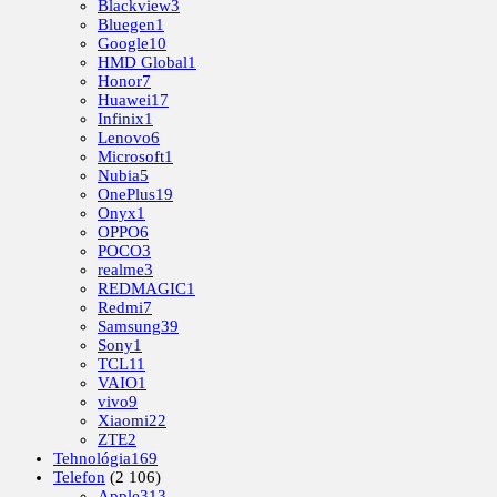
Blackview
3
Bluegen
1
Google
10
HMD Global
1
Honor
7
Huawei
17
Infinix
1
Lenovo
6
Microsoft
1
Nubia
5
OnePlus
19
Onyx
1
OPPO
6
POCO
3
realme
3
REDMAGIC
1
Redmi
7
Samsung
39
Sony
1
TCL
11
VAIO
1
vivo
9
Xiaomi
22
ZTE
2
Tehnológia
169
Telefon
(2 106)
Apple
313