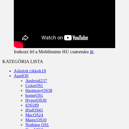
Iratkozz fel a Mobilissimo HU csatornára
itt
.
KATEGÓRIA LISTA
Ajánlott cikkek
18
App
830
Android
237
ColorOS
1
HarmonyOS
38
homeOS
1
HyperOS
30
iOS
189
iPadOS
41
MacOS
24
MagicOS
10
Nothing OS
1