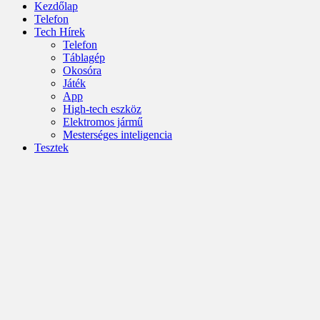
Kezdőlap
Telefon
Tech Hírek
Telefon
Táblagép
Okosóra
Játék
App
High-tech eszköz
Elektromos jármű
Mesterséges inteligencia
Tesztek