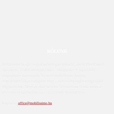
RÓLUNK
Mobilissimo.hu egy magyar technológiai hírportál, amely főként mobil
eszközökre, például okostelefonokra, táblagépekre és kapcsolódó
kiegészítőkre összpontosít. Az oldal értékeléseket, híreket,
összehasonlításokat és tippeket nyújt a mobiltechnológiával foglalkozó
fogyasztóknak. Mivel az oldal tartalma folyamatosan frissül, ennek a
közvetlen látogatása biztosítja a legfrissebb információkat.
Kapcsolat:
office@mobilissimo.hu