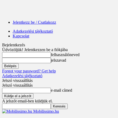
Jelentkezz be / Csatlakozz
Adatkezelési tájékoztató
Kapcsolat
Bejelentkezés
Üdvözöljük! Jelentkezzen be a fiókjába
felhasználóneved
jelszavad
Forgot your password? Get help
Adatkezelési tájékoztató
Jelszó visszaállítás
Jelszó visszaállítás
e-mail címed
A jelszót email-ben küldjük el.
Mobilissimo.hu