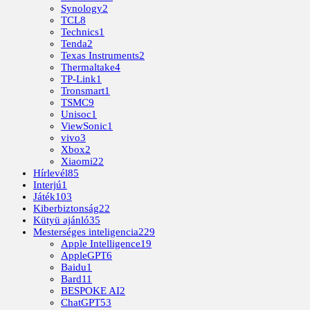
Synology
2
TCL
8
Technics
1
Tenda
2
Texas Instruments
2
Thermaltake
4
TP-Link
1
Tronsmart
1
TSMC
9
Unisoc
1
ViewSonic
1
vivo
3
Xbox
2
Xiaomi
22
Hírlevél
85
Interjú
1
Játék
103
Kiberbiztonság
22
Kütyü ajánló
35
Mesterséges inteligencia
229
Apple Intelligence
19
AppleGPT
6
Baidu
1
Bard
11
BESPOKE AI
2
ChatGPT
53