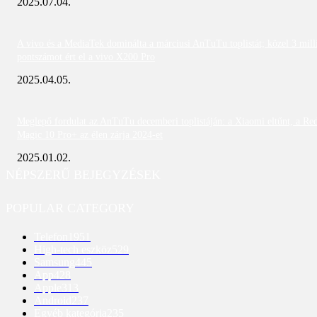
2025.07.04.
A vivo és a MediaTek dominálta a márciusi AnTuTu toplistát; közel 3 mill
pontszámot ért el a vivo X200 Pro
2025.04.05.
Meglepő fordulat az AnTuTu decemberi toplistáján: a Xiaomi eltűnt, a Re
Magic 10 Pro+ az élen zárja 2024-et
2025.01.02.
NÉPSZERŰ BEJEGYZÉSEK
POPULAR CATEGORY
Telefon
1951
High-tech eszköz
529
Samsung
445
App
428
Apple
313
Android
237
Egyéb kategória
235