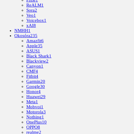
Pixie
1
ReALM
1
Sora
2
Veo
1
Voicebox
1
xAI
8
NMHH
1
Okosóra
235
Amazfit
6
Apple
35
ASUS
1
Black Shark
1
Blackview
2
Canyon
1
CMF
4
Fitbit
4
Garmin
20
Google
30
Honor
4
Huawei
29
Meta
1
Mobvoi
1
Motorola
3
Nothing
1
OnePlus
10
OPPO
8
realme
2