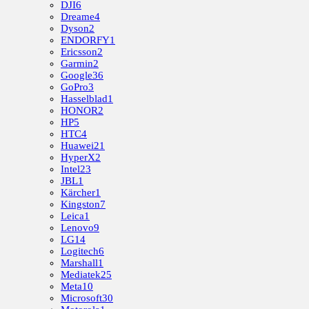
DJI
6
Dreame
4
Dyson
2
ENDORFY
1
Ericsson
2
Garmin
2
Google
36
GoPro
3
Hasselblad
1
HONOR
2
HP
5
HTC
4
Huawei
21
HyperX
2
Intel
23
JBL
1
Kärcher
1
Kingston
7
Leica
1
Lenovo
9
LG
14
Logitech
6
Marshall
1
Mediatek
25
Meta
10
Microsoft
30