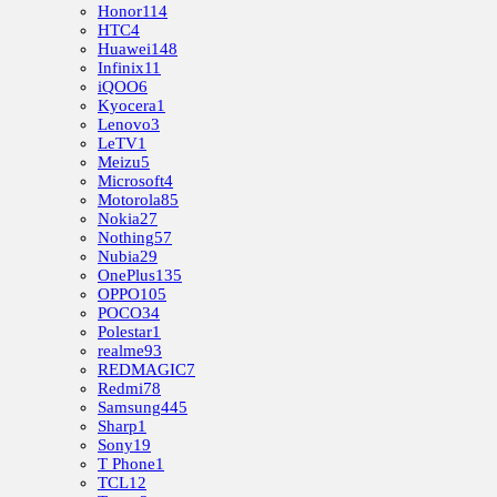
Honor
114
HTC
4
Huawei
148
Infinix
11
iQOO
6
Kyocera
1
Lenovo
3
LeTV
1
Meizu
5
Microsoft
4
Motorola
85
Nokia
27
Nothing
57
Nubia
29
OnePlus
135
OPPO
105
POCO
34
Polestar
1
realme
93
REDMAGIC
7
Redmi
78
Samsung
445
Sharp
1
Sony
19
T Phone
1
TCL
12