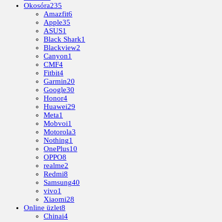
Okosóra
235
Amazfit
6
Apple
35
ASUS
1
Black Shark
1
Blackview
2
Canyon
1
CMF
4
Fitbit
4
Garmin
20
Google
30
Honor
4
Huawei
29
Meta
1
Mobvoi
1
Motorola
3
Nothing
1
OnePlus
10
OPPO
8
realme
2
Redmi
8
Samsung
40
vivo
1
Xiaomi
28
Online üzlet
8
Chinai
4