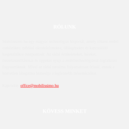
RÓLUNK
Mobilissimo.hu egy magyar technológiai hírportál, amely főként mobil
eszközökre, például okostelefonokra, táblagépekre és kapcsolódó
kiegészítőkre összpontosít. Az oldal értékeléseket, híreket,
összehasonlításokat és tippeket nyújt a mobiltechnológiával foglalkozó
fogyasztóknak. Mivel az oldal tartalma folyamatosan frissül, ennek a
közvetlen látogatása biztosítja a legfrissebb információkat.
Kapcsolat:
office@mobilissimo.hu
KÖVESS MINKET