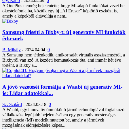
Gy. Rádó
-
2024.04.09.
0
A OnePlus nemrég bejelentette, hogy MI-alapú funkciókat vezet be
okostelefonjaiba, köztük egy új „AI Eraser” képtörlő eszközt is,
amely a képekből eltávolítja a nem...
Samsung frissíti a Bixby-t: új generatív MI funkciók
érkeznek
B. Mihály
-
2024.04.04.
0
A Samsung nem tétlenkedik, amikor saját virtuális asszisztenséről, a
Bixbyről van szó. A kezdeti bemutatkozás óta, ami immár hét éve
történt, a Bixby a...
A jövő vezetését formálja a Waabi új generatív MI-
je: Lidar adatokkal...
Sz. Szilárd
-
2024.03.18.
0
A Waabi, egy innovatív önműködő járműtechnológiával foglalkozó
vállalkozás, legújabb bejelentésében egy generatív mesterséges
intelligencia (MI) modellt mutatott be, amely a járművek
mozgásának előrejelzésére képes....