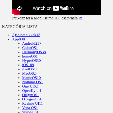
Iratkozz fel a Mobilissimo HU csatornára
itt
.
KATEGÓRIA LISTA
Ajánlott cikkek
18
App
830
Android
237
ColorOS
1
HarmonyOS
38
homeOS
1
HyperOS
30
iOS
189
iPadOS
41
MacOS
24
MagicOS
10
Nothing OS
1
One UI
62
OpenKylin
1
OriginOS
1
OxygenOS
19
Realme UI
11
Vega OS
1
visionOS
13