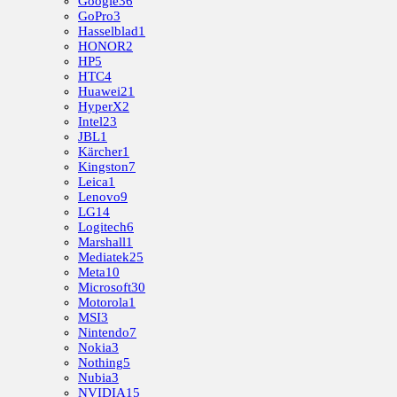
Google
36
GoPro
3
Hasselblad
1
HONOR
2
HP
5
HTC
4
Huawei
21
HyperX
2
Intel
23
JBL
1
Kärcher
1
Kingston
7
Leica
1
Lenovo
9
LG
14
Logitech
6
Marshall
1
Mediatek
25
Meta
10
Microsoft
30
Motorola
1
MSI
3
Nintendo
7
Nokia
3
Nothing
5
Nubia
3
NVIDIA
15