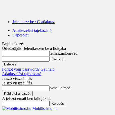
Jelentkezz be / Csatlakozz
Adatkezelési tájékoztató
Kapcsolat
Bejelentkezés
Üdvözöljük! Jelentkezzen be a fiókjába
felhasználóneved
jelszavad
Forgot your password? Get help
Adatkezelési tájékoztató
Jelszó visszaállítás
Jelszó visszaállítás
e-mail címed
A jelszót email-ben küldjük el.
Mobilissimo.hu