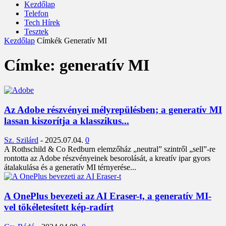
Kezdőlap
Telefon
Tech Hírek
Tesztek
Kezdőlap
Címkék
Generatív MI
Címke: generatív MI
Az Adobe részvényei mélyrepülésben; a generatív MI
lassan kiszorítja a klasszikus...
Sz. Szilárd
-
2025.07.04.
0
A Rothschild & Co Redburn elemzőház „neutral” szintről „sell”-re
rontotta az Adobe részvényeinek besorolását, a kreatív ipar gyors
átalakulása és a generatív MI térnyerése...
A OnePlus bevezeti az AI Eraser-t, a generatív MI-
vel tökéletesített kép-radírt