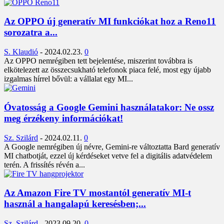
Az OPPO új generatív MI funkciókat hoz a Reno11
sorozatra a...
S. Klaudió
-
2024.02.23.
0
Az OPPO nemrégiben tett bejelentése, miszerint továbbra is
elkötelezett az összecsukható telefonok piaca felé, most egy újabb
izgalmas hírrel bővül: a vállalat egy MI...
Óvatosság a Google Gemini használatakor: Ne ossz
meg érzékeny információkat!
Sz. Szilárd
-
2024.02.11.
0
A Google nemrégiben új névre, Gemini-re változtatta Bard generatív
MI chatbotját, ezzel új kérdéseket vetve fel a digitális adatvédelem
terén. A frissítés révén a...
Az Amazon Fire TV mostantól generatív MI-t
használ a hangalapú keresésben;...
Sz. Szilárd
-
2023.09.20.
0