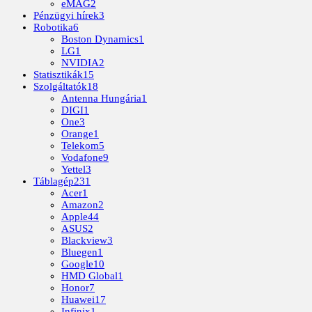
eMAG
2
Pénzügyi hírek
3
Robotika
6
Boston Dynamics
1
LG
1
NVIDIA
2
Statisztikák
15
Szolgáltatók
18
Antenna Hungária
1
DIGI
1
One
3
Orange
1
Telekom
5
Vodafone
9
Yettel
3
Táblagép
231
Acer
1
Amazon
2
Apple
44
ASUS
2
Blackview
3
Bluegen
1
Google
10
HMD Global
1
Honor
7
Huawei
17
Infinix
1