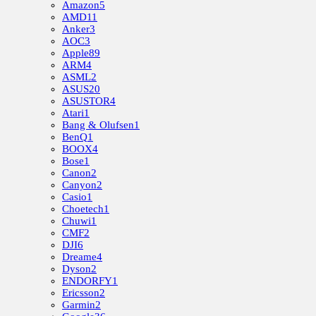
Amazon
5
AMD
11
Anker
3
AOC
3
Apple
89
ARM
4
ASML
2
ASUS
20
ASUSTOR
4
Atari
1
Bang & Olufsen
1
BenQ
1
BOOX
4
Bose
1
Canon
2
Canyon
2
Casio
1
Choetech
1
Chuwi
1
CMF
2
DJI
6
Dreame
4
Dyson
2
ENDORFY
1
Ericsson
2
Garmin
2