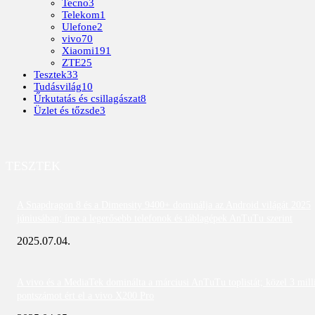
Tecno
3
Telekom
1
Ulefone
2
vivo
70
Xiaomi
191
ZTE
25
Tesztek
33
Tudásvilág
10
Űrkutatás és csillagászat
8
Üzlet és tőzsde
3
TESZTEK
A Snapdragon 8 és a Dimensity 9400+ dominálja az Android világát 2025
júniusában; íme a legerősebb telefonok és táblagépek AnTuTu szerint
2025.07.04.
A vivo és a MediaTek dominálta a márciusi AnTuTu toplistát; közel 3 mill
pontszámot ért el a vivo X200 Pro