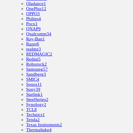
Oladance
1
OnePlus
12
OPPO
3
Philips
4
Poco
1
QNAP
9
Qualcomm
34
Ray-Ban
1
Razer
6
realme
3
REDMAGIC
2
Redmi
5
Roborock
2
Samsung
57
Sandberg
3
SMIC
4
Sonos
11
Sony
39
Starlink
1
SteelSeries
2
Synology
2
TCL
8
Technics
1
Tenda
2
Texas Instruments
2
Thermaltake
4