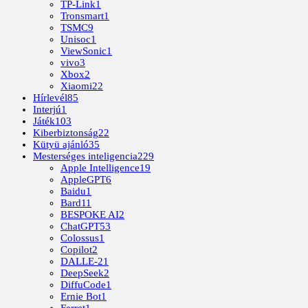
TP-Link
1
Tronsmart
1
TSMC
9
Unisoc
1
ViewSonic
1
vivo
3
Xbox
2
Xiaomi
22
Hírlevél
85
Interjú
1
Játék
103
Kiberbiztonság
22
Kütyü ajánló
35
Mesterséges inteligencia
229
Apple Intelligence
19
AppleGPT
6
Baidu
1
Bard
11
BESPOKE AI
2
ChatGPT
53
Colossus
1
Copilot
2
DALLE-2
1
DeepSeek
2
DiffuCode
1
Ernie Bot
1
Ferret
1