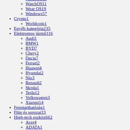
WatchOS
11
Wear OS
19
Windows
57
Crypto
1
Worldcoin
1
Egyéb kategória
235
Elektromos jármű
116
Audi
1
BMW
1
BYD
7
Chery
2
Dacia
7
Ferrari
2
Huawei
4
Hyundai
2
Nio
3
Renault
2
Skoda
1
Tesla
12
Volkswagen
3
Xiaomi
14
Fenntarthatóság
1
Film és sorozat
33
High-tech eszköz
662
Acer
4
ADATA
1