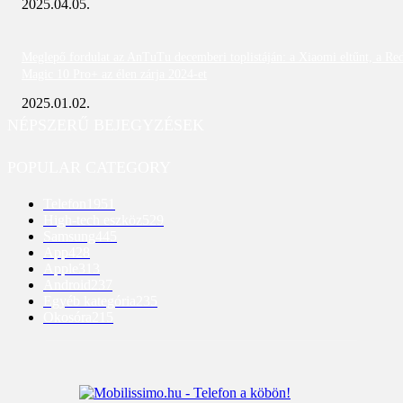
2025.04.05.
Meglepő fordulat az AnTuTu decemberi toplistáján: a Xiaomi eltűnt, a Re
Magic 10 Pro+ az élen zárja 2024-et
2025.01.02.
NÉPSZERŰ BEJEGYZÉSEK
POPULAR CATEGORY
Telefon
1951
High-tech eszköz
529
Samsung
445
App
428
Apple
313
Android
237
Egyéb kategória
235
Okosóra
215