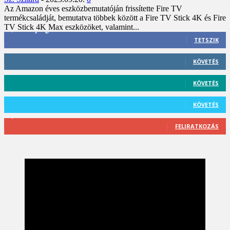
Az Amazon éves eszközbemutatóján frissítette Fire TV
termékcsaládját, bemutatva többek között a Fire TV Stick 4K és Fire
TV Stick 4K Max eszközöket, valamint...
3,452
Rajongók
TETSZIK
412
Követő
KÖVETÉS
59
Követő
KÖVETÉS
101
Követő
KÖVETÉS
2,589
Feliratkozó
FELIRATKOZÁS