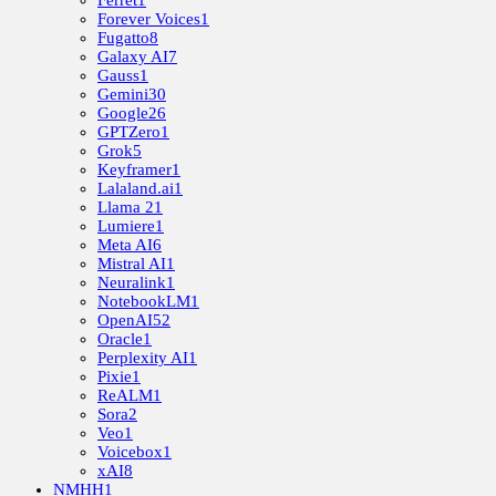
Forever Voices
1
Fugatto
8
Galaxy AI
7
Gauss
1
Gemini
30
Google
26
GPTZero
1
Grok
5
Keyframer
1
Lalaland.ai
1
Llama 2
1
Lumiere
1
Meta AI
6
Mistral AI
1
Neuralink
1
NotebookLM
1
OpenAI
52
Oracle
1
Perplexity AI
1
Pixie
1
ReALM
1
Sora
2
Veo
1
Voicebox
1
xAI
8
NMHH
1