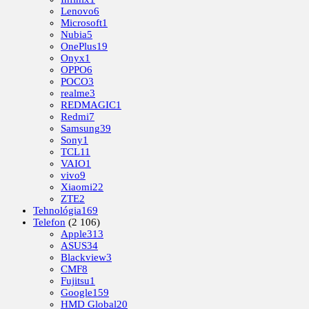
Lenovo
6
Microsoft
1
Nubia
5
OnePlus
19
Onyx
1
OPPO
6
POCO
3
realme
3
REDMAGIC
1
Redmi
7
Samsung
39
Sony
1
TCL
11
VAIO
1
vivo
9
Xiaomi
22
ZTE
2
Tehnológia
169
Telefon
(2 106)
Apple
313
ASUS
34
Blackview
3
CMF
8
Fujitsu
1
Google
159
HMD Global
20