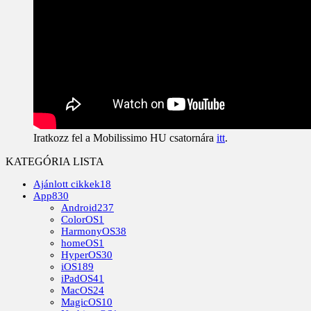
Iratkozz fel a Mobilissimo HU csatornára
itt
.
KATEGÓRIA LISTA
Ajánlott cikkek
18
App
830
Android
237
ColorOS
1
HarmonyOS
38
homeOS
1
HyperOS
30
iOS
189
iPadOS
41
MacOS
24
MagicOS
10