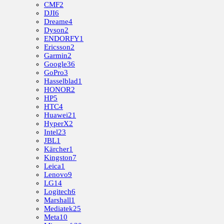
CMF
2
DJI
6
Dreame
4
Dyson
2
ENDORFY
1
Ericsson
2
Garmin
2
Google
36
GoPro
3
Hasselblad
1
HONOR
2
HP
5
HTC
4
Huawei
21
HyperX
2
Intel
23
JBL
1
Kärcher
1
Kingston
7
Leica
1
Lenovo
9
LG
14
Logitech
6
Marshall
1
Mediatek
25
Meta
10