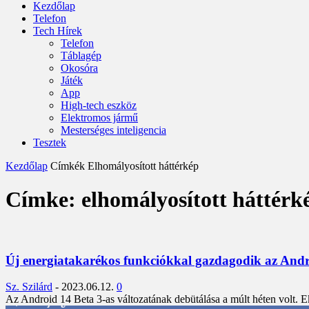
Kezdőlap
Telefon
Tech Hírek
Telefon
Táblagép
Okosóra
Játék
App
High-tech eszköz
Elektromos jármű
Mesterséges inteligencia
Tesztek
Kezdőlap
Címkék
Elhomályosított háttérkép
Címke: elhomályosított háttérk
Új energiatakarékos funkciókkal gazdagodik az Androi
Sz. Szilárd
-
2023.06.12.
0
Az Android 14 Beta 3-as változatának debütálása a múlt héten volt. Ekko
3,452
Rajongók