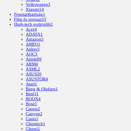
Volkswagen
3
Xiaomi
14
Fenntarthatóság
1
Film és sorozat
33
High-tech eszköz
662
Acer
4
ADATA
1
Amazon
5
AMD
11
Anker
3
AOC
3
Apple
89
ARM
4
ASML
2
ASUS
20
ASUSTOR
4
Atari
1
Bang & Olufsen
1
BenQ
1
BOOX
4
Bose
1
Canon
2
Canyon
2
Casio
1
Choetech
1
Chuwi
1