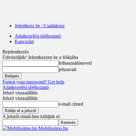
Jelentkezz be / Csatlakozz
Adatkezelési tájékoztató
Kapcsolat
Bejelentkezés
Üdvözöljük! Jelentkezzen be a fiókjába
felhasználóneved
jelszavad
Forgot your password? Get help
Adatkezelési tájékoztató
Jelszó visszaállítás
Jelszó visszaállítás
e-mail címed
A jelszót email-ben küldjük el.
Mobilissimo.hu