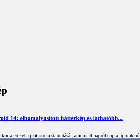
ép
d 14: elhomályosított háttérkép és láthatóbb...
rra érte el a platform a stabilitását, ami miatt napról napra új funkciók