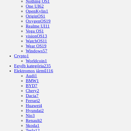
Nothing OS
1
One UI
62
OpenKylin
1
OriginOS
1
OxygenOS
19
Realme UI
11
Vega OS
1
visionOS
13
WatchOS
11
Wear OS
19
Windows
57
Crypto
1
Worldcoin
1
Egyéb kategória
235
Elektromos jármű
116
Audi
1
BMW
1
BYD
7
Chery
2
Dacia
7
Ferrari
2
Huawei
4
Hyundai
2
Nio
3
Renault
2
Skoda
1
Tesla
12