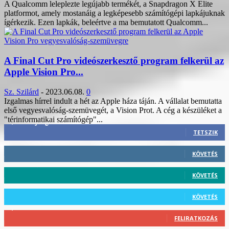
A Qualcomm leleplezte legújabb termékét, a Snapdragon X Elite
platformot, amely mostanáig a legképesebb számítógépi lapkájuknak
ígérkezik. Ezen lapkák, beleértve a ma bemutatott Qualcomm...
A Final Cut Pro videószerkesztő program felkerül az
Apple Vision Pro...
Sz. Szilárd
-
2023.06.08.
0
Izgalmas hírrel indult a hét az Apple háza táján. A vállalat bemutatta
első vegyesvalóság-szemüvegét, a Vision Prot. A cég a készüléket a
"térinformatikai számítógép"...
3,452
Rajongók
TETSZIK
412
Követő
KÖVETÉS
59
Követő
KÖVETÉS
101
Követő
KÖVETÉS
2,589
Feliratkozó
FELIRATKOZÁS