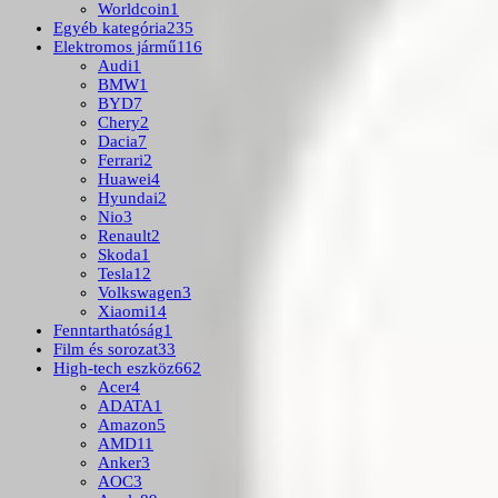
Worldcoin
1
Egyéb kategória
235
Elektromos jármű
116
Audi
1
BMW
1
BYD
7
Chery
2
Dacia
7
Ferrari
2
Huawei
4
Hyundai
2
Nio
3
Renault
2
Skoda
1
Tesla
12
Volkswagen
3
Xiaomi
14
Fenntarthatóság
1
Film és sorozat
33
High-tech eszköz
662
Acer
4
ADATA
1
Amazon
5
AMD
11
Anker
3
AOC
3