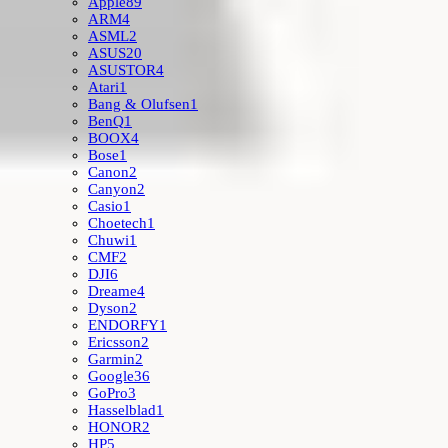
Apple
89
ARM
4
ASML
2
ASUS
20
ASUSTOR
4
Atari
1
Bang & Olufsen
1
BenQ
1
BOOX
4
Bose
1
Canon
2
Canyon
2
Casio
1
Choetech
1
Chuwi
1
CMF
2
DJI
6
Dreame
4
Dyson
2
ENDORFY
1
Ericsson
2
Garmin
2
Google
36
GoPro
3
Hasselblad
1
HONOR
2
HP
5