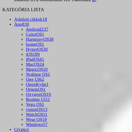
KATEGÓRIA LISTA
Ajánlott cikkek
18
App
830
Android
237
ColorOS
1
HarmonyOS
38
homeOS
1
HyperOS
30
iOS
189
iPadOS
41
MacOS
24
MagicOS
10
Nothing OS
1
One UI
62
OpenKylin
1
OriginOS
1
OxygenOS
19
Realme UI
11
Vega OS
1
visionOS
13
WatchOS
11
Wear OS
19
Windows
57
Crypto
1