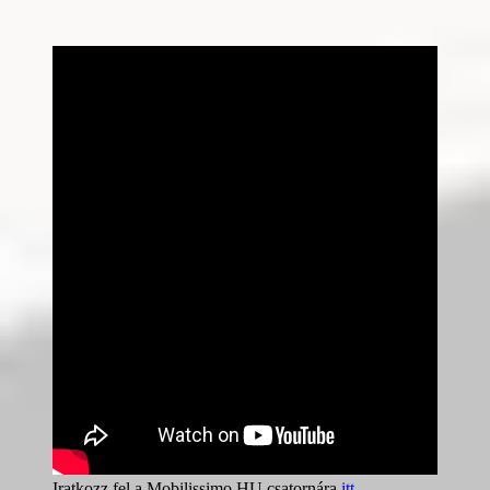
Iratkozz fel a Mobilissimo HU csatornára
itt
.