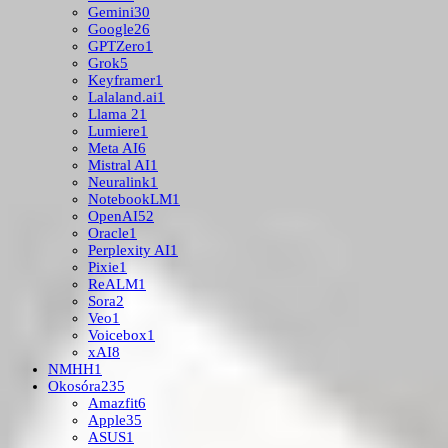
Gemini
30
Google
26
GPTZero
1
Grok
5
Keyframer
1
Lalaland.ai
1
Llama 2
1
Lumiere
1
Meta AI
6
Mistral AI
1
Neuralink
1
NotebookLM
1
OpenAI
52
Oracle
1
Perplexity AI
1
Pixie
1
ReALM
1
Sora
2
Veo
1
Voicebox
1
xAI
8
NMHH
1
Okosóra
235
Amazfit
6
Apple
35
ASUS
1