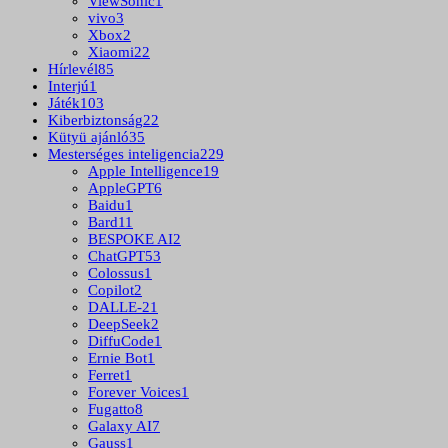
ViewSonic
1
vivo
3
Xbox
2
Xiaomi
22
Hírlevél
85
Interjú
1
Játék
103
Kiberbiztonság
22
Kütyü ajánló
35
Mesterséges inteligencia
229
Apple Intelligence
19
AppleGPT
6
Baidu
1
Bard
11
BESPOKE AI
2
ChatGPT
53
Colossus
1
Copilot
2
DALLE-2
1
DeepSeek
2
DiffuCode
1
Ernie Bot
1
Ferret
1
Forever Voices
1
Fugatto
8
Galaxy AI
7
Gauss
1