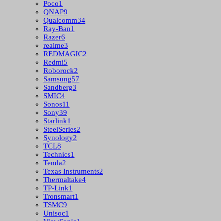
Poco
1
QNAP
9
Qualcomm
34
Ray-Ban
1
Razer
6
realme
3
REDMAGIC
2
Redmi
5
Roborock
2
Samsung
57
Sandberg
3
SMIC
4
Sonos
11
Sony
39
Starlink
1
SteelSeries
2
Synology
2
TCL
8
Technics
1
Tenda
2
Texas Instruments
2
Thermaltake
4
TP-Link
1
Tronsmart
1
TSMC
9
Unisoc
1