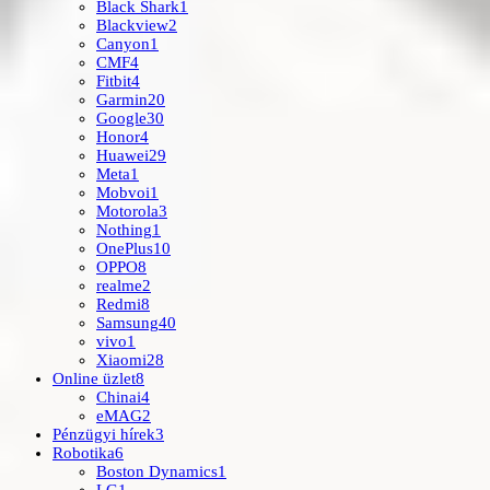
Black Shark
1
Blackview
2
Canyon
1
CMF
4
Fitbit
4
Garmin
20
Google
30
Honor
4
Huawei
29
Meta
1
Mobvoi
1
Motorola
3
Nothing
1
OnePlus
10
OPPO
8
realme
2
Redmi
8
Samsung
40
vivo
1
Xiaomi
28
Online üzlet
8
Chinai
4
eMAG
2
Pénzügyi hírek
3
Robotika
6
Boston Dynamics
1
LG
1