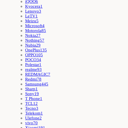
iQOO
6
Kyocera
1
Lenovo
3
LeTV
1
Meizu
5
Microsoft
4
Motorola
85
Nokia
27
Nothing
57
Nubia
29
OnePlus
135
OPPO
105
POCO
34
Polestar
1
realme
93
REDMAGIC
7
Redmi
78
Samsung
445
Sharp
1
Sony
19
T Phone
1
TCL
12
Tecno
3
Telekom
1
Ulefone
2
vivo
70
Xiaomi
191