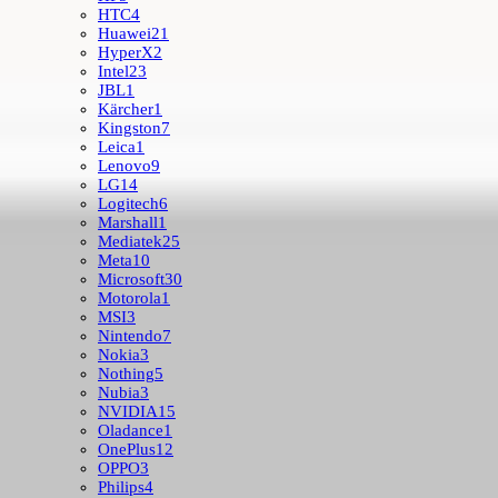
HTC
4
Huawei
21
HyperX
2
Intel
23
JBL
1
Kärcher
1
Kingston
7
Leica
1
Lenovo
9
LG
14
Logitech
6
Marshall
1
Mediatek
25
Meta
10
Microsoft
30
Motorola
1
MSI
3
Nintendo
7
Nokia
3
Nothing
5
Nubia
3
NVIDIA
15
Oladance
1
OnePlus
12
OPPO
3
Philips
4