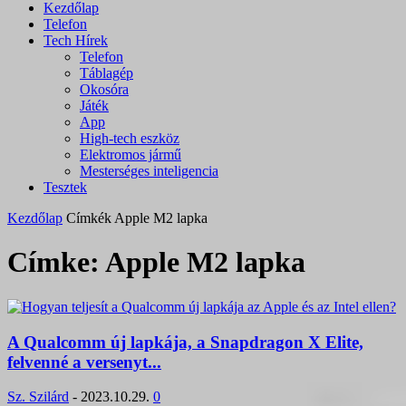
Kezdőlap
Telefon
Tech Hírek
Telefon
Táblagép
Okosóra
Játék
App
High-tech eszköz
Elektromos jármű
Mesterséges inteligencia
Tesztek
Kezdőlap
Címkék
Apple M2 lapka
Címke: Apple M2 lapka
A Qualcomm új lapkája, a Snapdragon X Elite,
felvenné a versenyt...
Sz. Szilárd
-
2023.10.29.
0