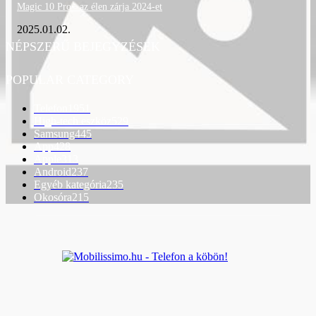
Magic 10 Pro+ az élen zárja 2024-et
2025.01.02.
NÉPSZERŰ BEJEGYZÉSEK
POPULAR CATEGORY
Telefon
1951
High-tech eszköz
529
Samsung
445
App
428
Apple
313
Android
237
Egyéb kategória
235
Okosóra
215