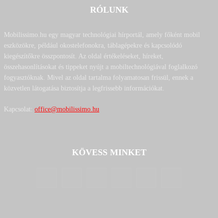
RÓLUNK
Mobilissimo.hu egy magyar technológiai hírportál, amely főként mobil
eszközökre, például okostelefonokra, táblagépekre és kapcsolódó
kiegészítőkre összpontosít. Az oldal értékeléseket, híreket,
összehasonlításokat és tippeket nyújt a mobiltechnológiával foglalkozó
fogyasztóknak. Mivel az oldal tartalma folyamatosan frissül, ennek a
közvetlen látogatása biztosítja a legfrissebb információkat.
Kapcsolat:
office@mobilissimo.hu
KÖVESS MINKET