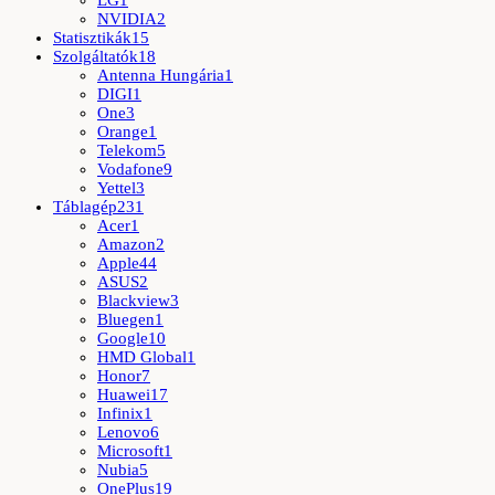
NVIDIA
2
Statisztikák
15
Szolgáltatók
18
Antenna Hungária
1
DIGI
1
One
3
Orange
1
Telekom
5
Vodafone
9
Yettel
3
Táblagép
231
Acer
1
Amazon
2
Apple
44
ASUS
2
Blackview
3
Bluegen
1
Google
10
HMD Global
1
Honor
7
Huawei
17
Infinix
1
Lenovo
6
Microsoft
1
Nubia
5
OnePlus
19