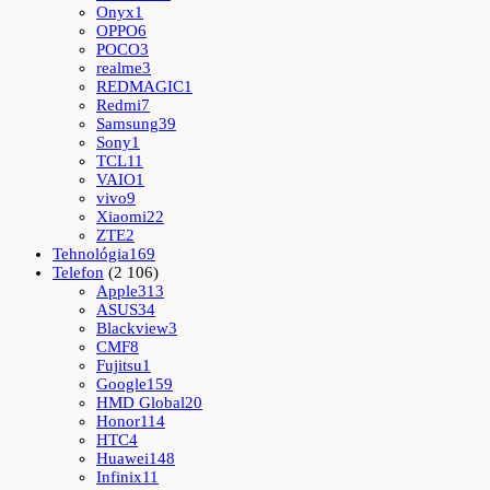
Onyx
1
OPPO
6
POCO
3
realme
3
REDMAGIC
1
Redmi
7
Samsung
39
Sony
1
TCL
11
VAIO
1
vivo
9
Xiaomi
22
ZTE
2
Tehnológia
169
Telefon
(2 106)
Apple
313
ASUS
34
Blackview
3
CMF
8
Fujitsu
1
Google
159
HMD Global
20
Honor
114
HTC
4
Huawei
148
Infinix
11