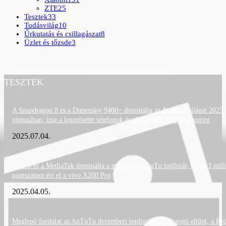
ZTE
25
Tesztek
33
Tudásvilág
10
Űrkutatás és csillagászat
8
Üzlet és tőzsde
3
TESZTEK
A Snapdragon 8 és a Dimensity 9400+ dominálja az Android világát 2025
júniusában; íme a legerősebb telefonok és táblagépek AnTuTu szerint
2025.07.04.
A vivo és a MediaTek dominálta a márciusi AnTuTu toplistát; közel 3 mill
pontszámot ért el a vivo X200 Pro
2025.04.05.
Meglepő fordulat az AnTuTu decemberi toplistáján: a Xiaomi eltűnt, a Re