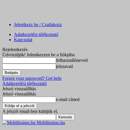
Jelentkezz be / Csatlakozz
Adatkezelési tájékoztató
Kapcsolat
Bejelentkezés
Üdvözöljük! Jelentkezzen be a fiókjába
felhasználóneved
jelszavad
Forgot your password? Get help
Adatkezelési tájékoztató
Jelszó visszaállítás
Jelszó visszaállítás
e-mail címed
A jelszót email-ben küldjük el.
Mobilissimo.hu