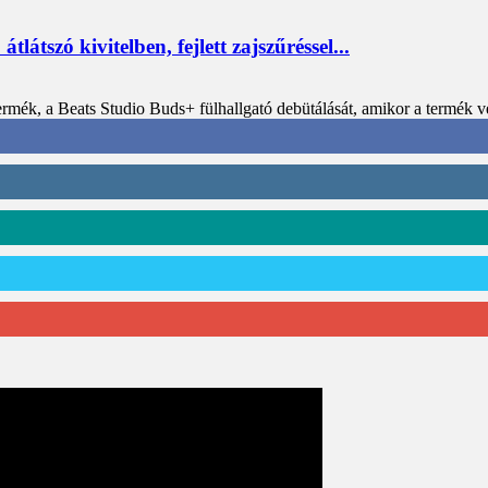
átszó kivitelben, fejlett zajszűréssel...
mék, a Beats Studio Buds+ fülhallgató debütálását, amikor a termék vél