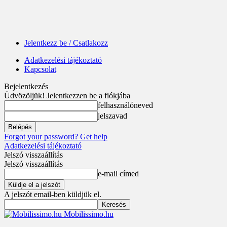
Jelentkezz be / Csatlakozz
Adatkezelési tájékoztató
Kapcsolat
Bejelentkezés
Üdvözöljük! Jelentkezzen be a fiókjába
felhasználóneved
jelszavad
Forgot your password? Get help
Adatkezelési tájékoztató
Jelszó visszaállítás
Jelszó visszaállítás
e-mail címed
A jelszót email-ben küldjük el.
Mobilissimo.hu