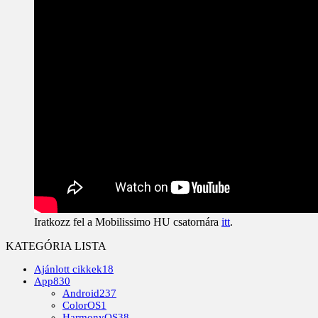
Iratkozz fel a Mobilissimo HU csatornára
itt
.
KATEGÓRIA LISTA
Ajánlott cikkek
18
App
830
Android
237
ColorOS
1
HarmonyOS
38