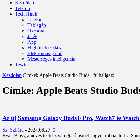
Kezdőlap
Telefon
Tech Hírek
Telefon
Táblagép
Okosóra
Játék
App
High-tech eszköz
Elektromos jármű
Mesterséges inteligencia
Tesztek
Kezdőlap
Címkék
Apple Beats Studio Buds+ fülhallgató
Címke: Apple Beats Studio Buds
Az új Samsung Galaxy Buds3/ Pro, Watch7 és Watch U
Sz. Szilárd
-
2024.06.27.
0
Evan Blass, a neves tech szivárogtató, ismét nagyot robbantott: a Sam