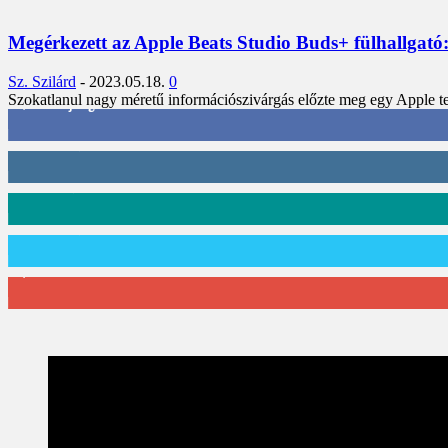
Megérkezett az Apple Beats Studio Buds+ fülhallgató: átl
Sz. Szilárd
-
2023.05.18.
0
Szokatlanul nagy méretű információszivárgás előzte meg egy Apple ter
3,452
Rajongók
412
Követő
59
Követő
101
Követő
2,589
Feliratkozó