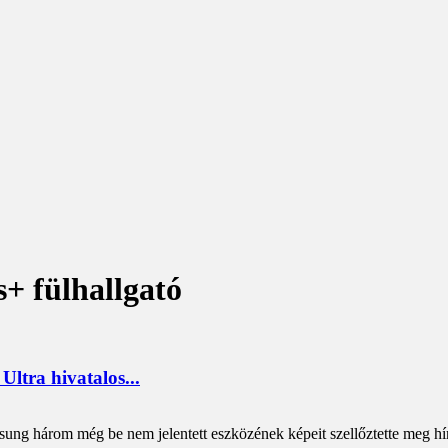
+ fülhallgató
ltra hivatalos...
sung három még be nem jelentett eszközének képeit szellőztette meg hír