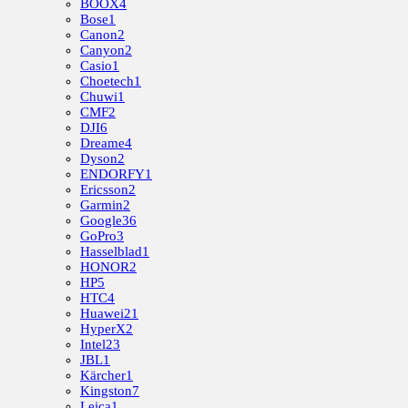
BOOX
4
Bose
1
Canon
2
Canyon
2
Casio
1
Choetech
1
Chuwi
1
CMF
2
DJI
6
Dreame
4
Dyson
2
ENDORFY
1
Ericsson
2
Garmin
2
Google
36
GoPro
3
Hasselblad
1
HONOR
2
HP
5
HTC
4
Huawei
21
HyperX
2
Intel
23
JBL
1
Kärcher
1
Kingston
7
Leica
1