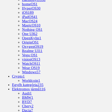
homeOS
1
HyperOS
30
iOS
189
iPadOS
41
MacOS
24
MagicOS
10
Nothing OS
1
One UI
62
OpenKylin
1
OriginOS
1
OxygenOS
19
Realme UI
11
Vega OS
1
visionOS
13
WatchOS
11
Wear OS
19
Windows
57
Crypto
1
Worldcoin
1
Egyéb kategória
235
Elektromos jármű
116
Audi
1
BMW
1
BYD
7
Chery
2
Dacia
7