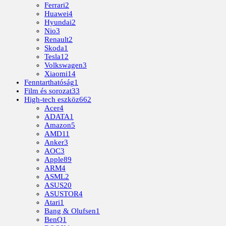
Ferrari
2
Huawei
4
Hyundai
2
Nio
3
Renault
2
Skoda
1
Tesla
12
Volkswagen
3
Xiaomi
14
Fenntarthatóság
1
Film és sorozat
33
High-tech eszköz
662
Acer
4
ADATA
1
Amazon
5
AMD
11
Anker
3
AOC
3
Apple
89
ARM
4
ASML
2
ASUS
20
ASUSTOR
4
Atari
1
Bang & Olufsen
1
BenQ
1