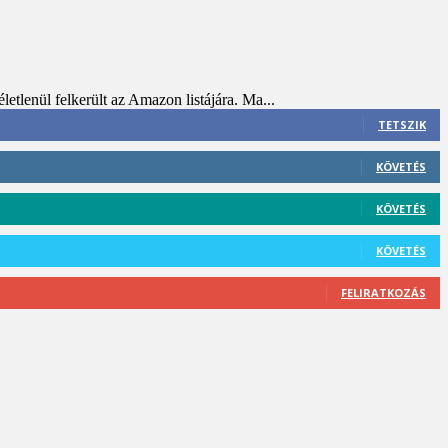
etlenül felkerült az Amazon listájára. Ma...
TETSZIK
KÖVETÉS
KÖVETÉS
KÖVETÉS
FELIRATKOZÁS