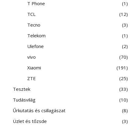
T Phone
1
TCL
12
Tecno
3
Telekom
1
Ulefone
2
vivo
70
Xiaomi
191
ZTE
25
Tesztek
33
Tudásvilág
10
Űrkutatás és csillagászat
8
Üzlet és tőzsde
3