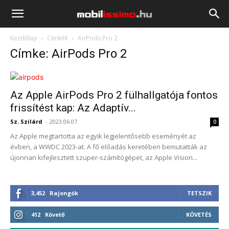
Mobilissimo.hu
Kezdőlap
Címkék
AirPods Pro 2
Címke: AirPods Pro 2
Az Apple AirPods Pro 2 fülhallgatója fontos
frissítést kap: Az Adaptív...
Sz. Szilárd
-
2023.06.07.
0
Az Apple megtartotta az egyik legjelentősebb eseményét az
évben, a WWDC 2023-at. A fő előadás keretében bemutatták az
újonnan kifejlesztett szuper-számítógépet, az Apple Vision...
3,452
Rajongók
TETSZIK
412
Követő
KÖVETÉS