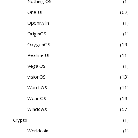
Nothing OS
1
One UI
62
OpenKylin
1
OriginOS
1
OxygenOS
19
Realme UI
11
Vega OS
1
visionOS
13
WatchOS
11
Wear OS
19
Windows
57
Crypto
1
Worldcoin
1