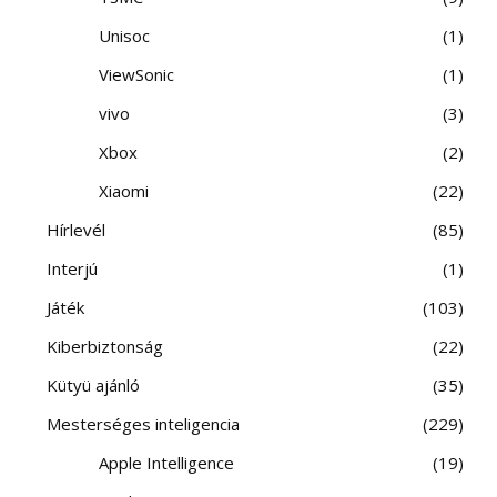
Unisoc
1
ViewSonic
1
vivo
3
Xbox
2
Xiaomi
22
Hírlevél
85
Interjú
1
Játék
103
Kiberbiztonság
22
Kütyü ajánló
35
Mesterséges inteligencia
229
Apple Intelligence
19