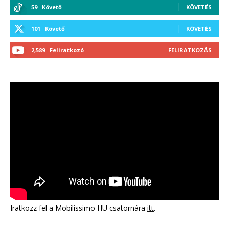
59
Követő
KÖVETÉS
101
Követő
KÖVETÉS
2,589
Feliratkozó
FELIRATKOZÁS
Iratkozz fel a Mobilissimo HU csatornára
itt
.