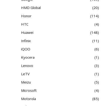
HMD Global
20
Honor
114
HTC
4
Huawei
148
Infinix
11
iQOO
6
Kyocera
1
Lenovo
3
LeTV
1
Meizu
5
Microsoft
4
Motorola
85