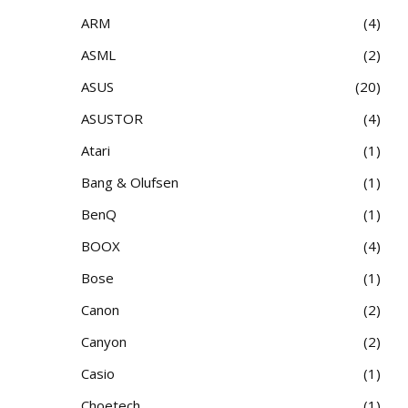
ARM
4
ASML
2
ASUS
20
ASUSTOR
4
Atari
1
Bang & Olufsen
1
BenQ
1
BOOX
4
Bose
1
Canon
2
Canyon
2
Casio
1
Choetech
1