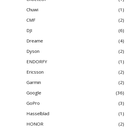
Chuwi
1
CMF
2
DJI
6
Dreame
4
Dyson
2
ENDORFY
1
Ericsson
2
Garmin
2
Google
36
GoPro
3
Hasselblad
1
HONOR
2