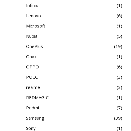
Infinix
1
Lenovo
6
Microsoft
1
Nubia
5
OnePlus
19
Onyx
1
OPPO
6
POCO
3
realme
3
REDMAGIC
1
Redmi
7
Samsung
39
Sony
1