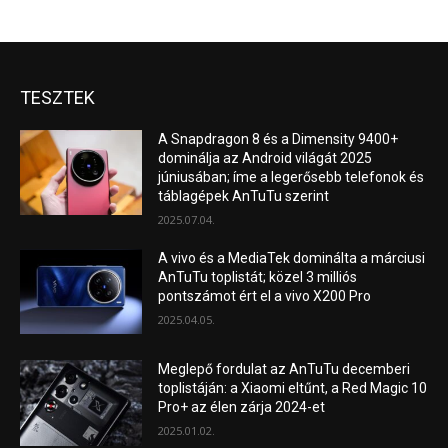
TESZTEK
A Snapdragon 8 és a Dimensity 9400+
dominálja az Android világát 2025
júniusában; íme a legerősebb telefonok és
táblagépek AnTuTu szerint
2025.07.04.
A vivo és a MediaTek dominálta a márciusi
AnTuTu toplistát; közel 3 milliós
pontszámot ért el a vivo X200 Pro
2025.04.05.
Meglepő fordulat az AnTuTu decemberi
toplistáján: a Xiaomi eltűnt, a Red Magic 10
Pro+ az élen zárja 2024-et
2025.01.02.