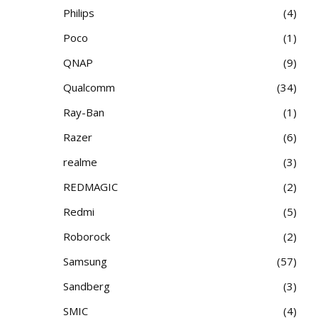
Philips
4
Poco
1
QNAP
9
Qualcomm
34
Ray-Ban
1
Razer
6
realme
3
REDMAGIC
2
Redmi
5
Roborock
2
Samsung
57
Sandberg
3
SMIC
4