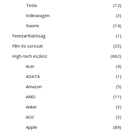
Tesla
12
Volkswagen
3
Xiaomi
14
Fenntarthatóság
1
Film és sorozat
33
High-tech eszköz
662
Acer
4
ADATA
1
Amazon
5
AMD
11
Anker
3
AOC
3
Apple
89