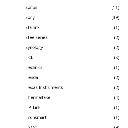
Sonos
11
Sony
39
Starlink
1
SteelSeries
2
Synology
2
TCL
8
Technics
1
Tenda
2
Texas Instruments
2
Thermaltake
4
TP-Link
1
Tronsmart
1
TSMC
9