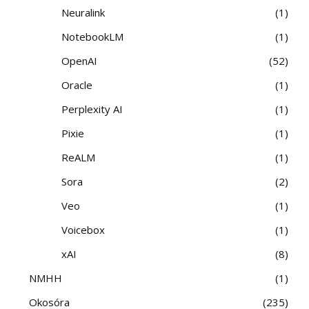
Neuralink
1
NotebookLM
1
OpenAI
52
Oracle
1
Perplexity AI
1
Pixie
1
ReALM
1
Sora
2
Veo
1
Voicebox
1
xAI
8
NMHH
1
Okosóra
235