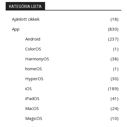
KATEGÓRIA LISTA
Ajánlott cikkek
18
App
830
Android
237
ColorOS
1
HarmonyOS
38
homeOS
1
HyperOS
30
iOS
189
iPadOS
41
MacOS
24
MagicOS
10