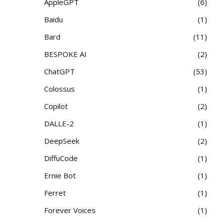
AppleGPT
6
Baidu
1
Bard
11
BESPOKE AI
2
ChatGPT
53
Colossus
1
Copilot
2
DALLE-2
1
DeepSeek
2
DiffuCode
1
Ernie Bot
1
Ferret
1
Forever Voices
1