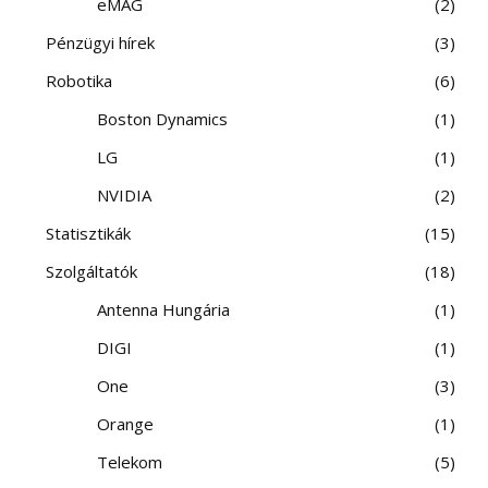
eMAG
2
Pénzügyi hírek
3
Robotika
6
Boston Dynamics
1
LG
1
NVIDIA
2
Statisztikák
15
Szolgáltatók
18
Antenna Hungária
1
DIGI
1
One
3
Orange
1
Telekom
5