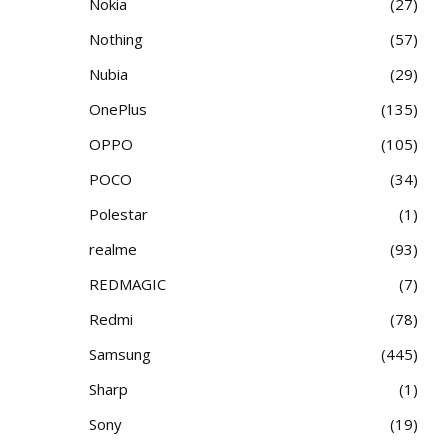
Nokia
27
Nothing
57
Nubia
29
OnePlus
135
OPPO
105
POCO
34
Polestar
1
realme
93
REDMAGIC
7
Redmi
78
Samsung
445
Sharp
1
Sony
19