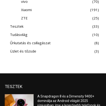
vivo
70
Xiaomi
191
ZTE
25
Tesztek
33
Tudásvilág
10
Űrkutatás és csillagászat
8
Üzlet és tőzsde
3
TESZTEK
A Snapdragon 8 és a Dimensity 9400+
dominálja az Android világát 2025
júniusában; íme a legerősebb telefonok és