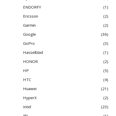
ENDORFY
1
Ericsson
2
Garmin
2
Google
36
GoPro
3
Hasselblad
1
HONOR
2
HP
5
HTC
4
Huawei
21
HyperX
2
Intel
23
JBL
1