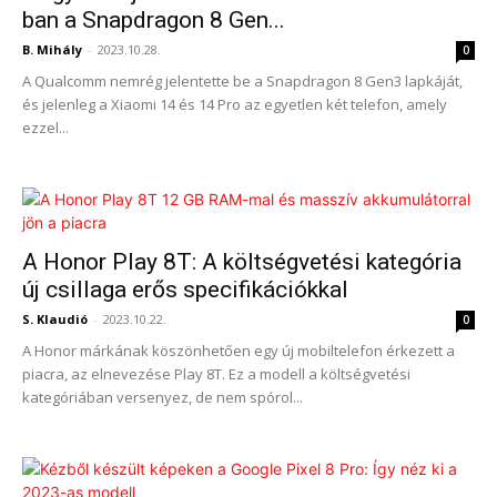
ban a Snapdragon 8 Gen...
B. Mihály
-
2023.10.28.
0
A Qualcomm nemrég jelentette be a Snapdragon 8 Gen3 lapkáját,
és jelenleg a Xiaomi 14 és 14 Pro az egyetlen két telefon, amely
ezzel...
A Honor Play 8T: A költségvetési kategória
új csillaga erős specifikációkkal
S. Klaudió
-
2023.10.22.
0
A Honor márkának köszönhetően egy új mobiltelefon érkezett a
piacra, az elnevezése Play 8T. Ez a modell a költségvetési
kategóriában versenyez, de nem spórol...