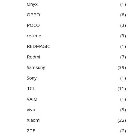
Onyx
1
OPPO
6
POCO
3
realme
3
REDMAGIC
1
Redmi
7
Samsung
39
Sony
1
TCL
11
VAIO
1
vivo
9
Xiaomi
22
ZTE
2