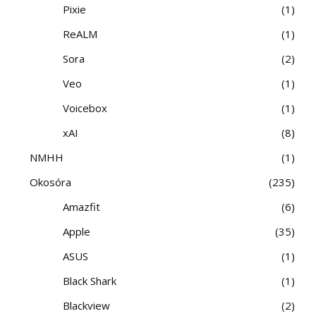
Pixie
1
ReALM
1
Sora
2
Veo
1
Voicebox
1
xAI
8
NMHH
1
Okosóra
235
Amazfit
6
Apple
35
ASUS
1
Black Shark
1
Blackview
2