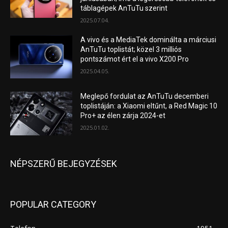
táblagépek AnTuTu szerint
2025.07.04.
A vivo és a MediaTek dominálta a márciusi
AnTuTu toplistát; közel 3 milliós
pontszámot ért el a vivo X200 Pro
2025.04.05.
Meglepő fordulat az AnTuTu decemberi
toplistáján: a Xiaomi eltűnt, a Red Magic 10
Pro+ az élen zárja 2024-et
2025.01.02.
NÉPSZERŰ BEJEGYZÉSEK
POPULAR CATEGORY