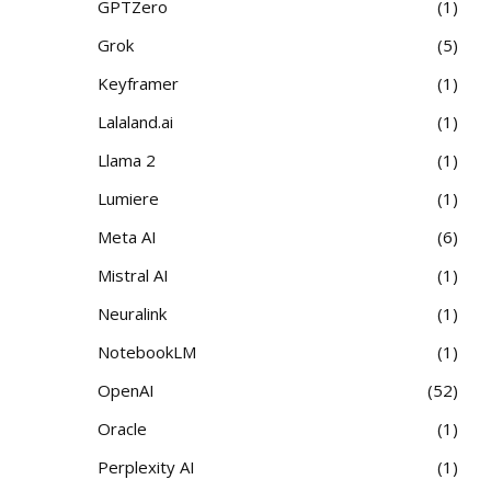
GPTZero
1
Grok
5
Keyframer
1
Lalaland.ai
1
Llama 2
1
Lumiere
1
Meta AI
6
Mistral AI
1
Neuralink
1
NotebookLM
1
OpenAI
52
Oracle
1
Perplexity AI
1