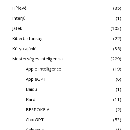
Hírlevél
85
Interjú
1
Játék
103
Kiberbiztonság
22
Kütyü ajánló
35
Mesterséges inteligencia
229
Apple Intelligence
19
AppleGPT
6
Baidu
1
Bard
11
BESPOKE AI
2
ChatGPT
53
Colossus
1