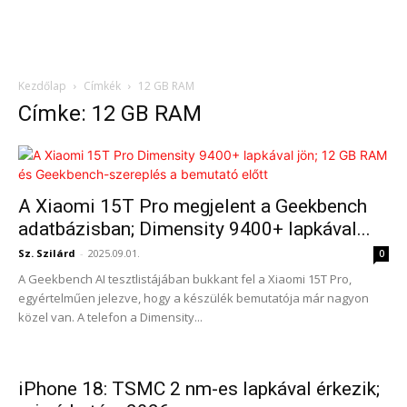
Kezdőlap
Címkék
12 GB RAM
Címke: 12 GB RAM
A Xiaomi 15T Pro megjelent a Geekbench
adatbázisban; Dimensity 9400+ lapkával...
Sz. Szilárd
-
2025.09.01.
0
A Geekbench AI tesztlistájában bukkant fel a Xiaomi 15T Pro,
egyértelműen jelezve, hogy a készülék bemutatója már nagyon
közel van. A telefon a Dimensity...
iPhone 18: TSMC 2 nm-es lapkával érkezik;