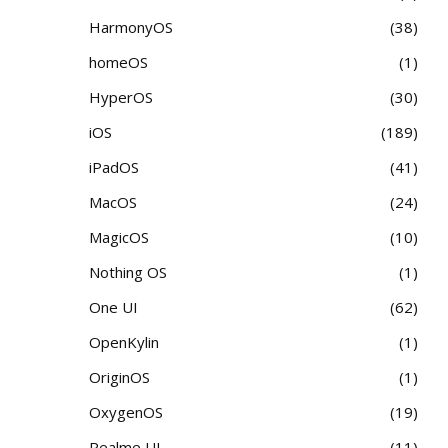
HarmonyOS
38
homeOS
1
HyperOS
30
iOS
189
iPadOS
41
MacOS
24
MagicOS
10
Nothing OS
1
One UI
62
OpenKylin
1
OriginOS
1
OxygenOS
19
Realme UI
11