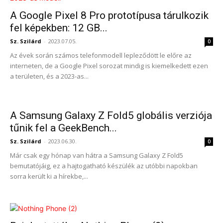
A Google Pixel 8 Pro prototípusa tárulkozik
fel képekben: 12 GB...
Sz. Szilárd
-
2023.07.05.
0
Az évek során számos telefonmodell lepleződött le előre az
interneten, de a Google Pixel sorozat mindig is kiemelkedett ezen
a területen, és a 2023-as...
A Samsung Galaxy Z Fold5 globális verziója
tűnik fel a GeekBench...
Sz. Szilárd
-
2023.06.30.
0
Már csak egy hónap van hátra a Samsung Galaxy Z Fold5
bemutatójáig, ez a hajtogatható készülék az utóbbi napokban
sorra került ki a hírekbe,...