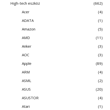
High-tech eszköz
662
Acer
4
ADATA
1
Amazon
5
AMD
11
Anker
3
AOC
3
Apple
89
ARM
4
ASML
2
ASUS
20
ASUSTOR
4
Atari
1