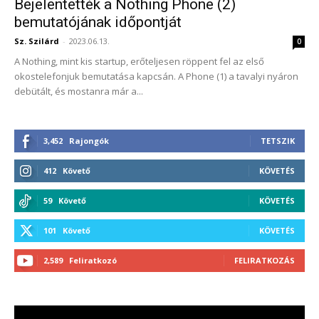
Bejelentették a Nothing Phone (2)
bemutatójának időpontját
Sz. Szilárd
-
2023.06.13.
0
A Nothing, mint kis startup, erőteljesen röppent fel az első
okostelefonjuk bemutatása kapcsán. A Phone (1) a tavalyi nyáron
debütált, és mostanra már a...
3,452
Rajongók
TETSZIK
412
Követő
KÖVETÉS
59
Követő
KÖVETÉS
101
Követő
KÖVETÉS
2,589
Feliratkozó
FELIRATKOZÁS