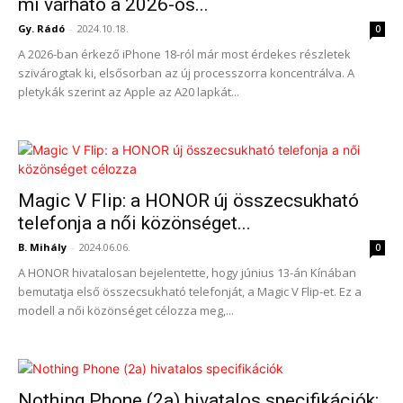
mi várható a 2026-os...
Gy. Rádó
-
2024.10.18.
0
A 2026-ban érkező iPhone 18-ról már most érdekes részletek
szivárogtak ki, elsősorban az új processzorra koncentrálva. A
pletykák szerint az Apple az A20 lapkát...
Magic V Flip: a HONOR új összecsukható
telefonja a női közönséget...
B. Mihály
-
2024.06.06.
0
A HONOR hivatalosan bejelentette, hogy június 13-án Kínában
bemutatja első összecsukható telefonját, a Magic V Flip-et. Ez a
modell a női közönséget célozza meg,...
Nothing Phone (2a) hivatalos specifikációk: