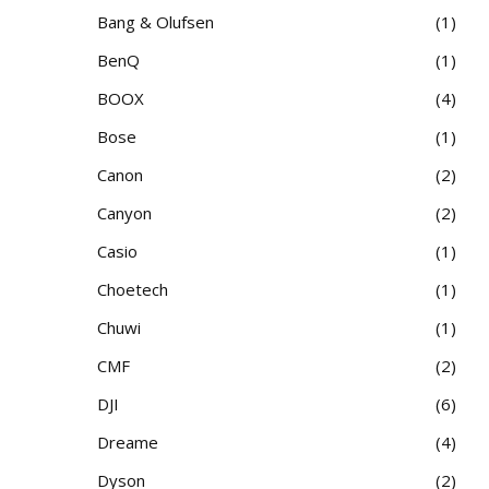
Bang & Olufsen
1
BenQ
1
BOOX
4
Bose
1
Canon
2
Canyon
2
Casio
1
Choetech
1
Chuwi
1
CMF
2
DJI
6
Dreame
4
Dyson
2