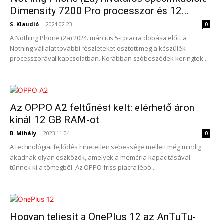
Dimensity 7200 Pro processzor és 12...
S. Klaudió
-
2024.02.23.
0
A Nothing Phone (2a) 2024. március 5-i piacra dobása előtt a
Nothing vállalat további részleteket osztott meg a készülék
processzorával kapcsolatban. Korábban szóbeszédek keringtek...
Az OPPO A2 feltűnést kelt: elérhető áron
kínál 12 GB RAM-ot
B. Mihály
-
2023.11.04.
0
A technológiai fejlődés hihetetlen sebessége mellett még mindig
akadnak olyan eszközök, amelyek a memória kapacitásával
tűnnek ki a tömegből. Az OPPO friss piacra lépő...
Hogyan teljesít a OnePlus 12 az AnTuTu-