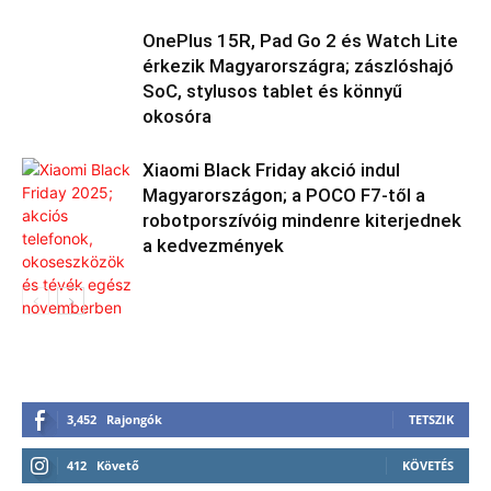
OnePlus 15R, Pad Go 2 és Watch Lite
érkezik Magyarországra; zászlóshajó
SoC, stylusos tablet és könnyű
okosóra
Xiaomi Black Friday akció indul
Magyarországon; a POCO F7-től a
robotporszívóig mindenre kiterjednek
a kedvezmények
3,452
Rajongók
TETSZIK
412
Követő
KÖVETÉS