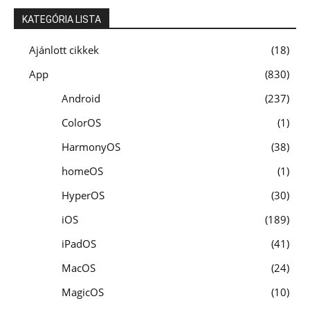
KATEGÓRIA LISTA
Ajánlott cikkek
18
App
830
Android
237
ColorOS
1
HarmonyOS
38
homeOS
1
HyperOS
30
iOS
189
iPadOS
41
MacOS
24
MagicOS
10