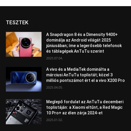
TESZTEK
A Snapdragon 8 és a Dimensity 9400+
dominálja az Android világát 2025
júniusában; íme a legerősebb telefonok
és táblagépek AnTuTu szerint
2025.07.04.
A vivo és a MediaTek dominálta a
márciusi AnTuTu toplistát; közel 3
milliós pontszámot ért el a vivo X200 Pro
2025.04.05.
Meglepő fordulat az AnTuTu decemberi
toplistáján: a Xiaomi eltűnt, a Red Magic
10 Pro+ az élen zárja 2024-et
2025.01.02.