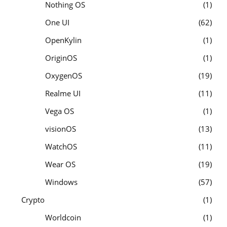
Nothing OS
1
One UI
62
OpenKylin
1
OriginOS
1
OxygenOS
19
Realme UI
11
Vega OS
1
visionOS
13
WatchOS
11
Wear OS
19
Windows
57
Crypto
1
Worldcoin
1