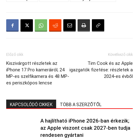
Előző cikk
Következő cikk
Kiszivárgott részletek az
Tim Cook és az Apple
iPhone 17 Pro kameráiról; 24
igazgatók fizetése: részletek a
MP-es szelfikamera és 48 MP-
2024-es évből
es periszkópos lencse
KAPCSOLÓDÓ CIKKEK
TÖBB A SZERZŐTŐL
A hajlítható iPhone 2026-ban érkezik;
az Apple viszont csak 2027-ben tudja
rendesen gyártani