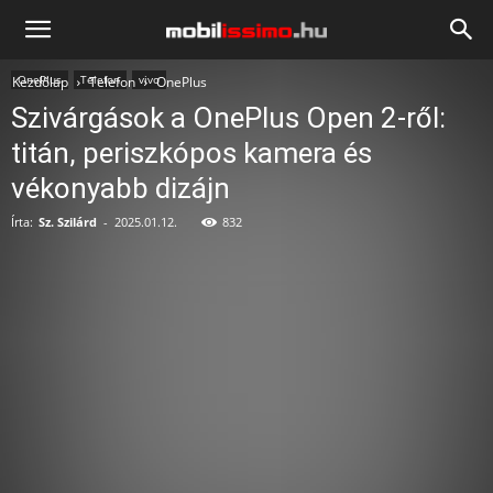
Mobilissimo.hu
OnePlus
Telefon
vivo
Kezdőlap
Telefon
OnePlus
Szivárgások a OnePlus Open 2-ről:
titán, periszkópos kamera és
vékonyabb dizájn
Írta:
Sz. Szilárd
-
2025.01.12.
832