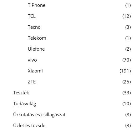
T Phone
1
TCL
12
Tecno
3
Telekom
1
Ulefone
2
vivo
70
Xiaomi
191
ZTE
25
Tesztek
33
Tudásvilág
10
Űrkutatás és csillagászat
8
Üzlet és tőzsde
3