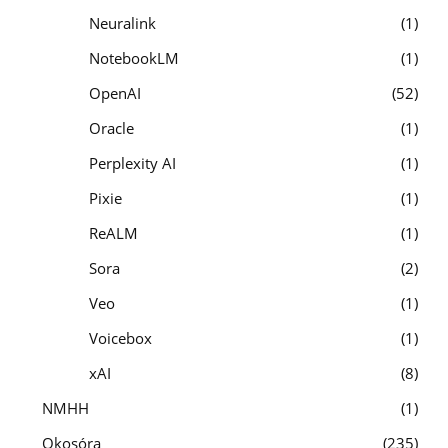
Neuralink
1
NotebookLM
1
OpenAI
52
Oracle
1
Perplexity AI
1
Pixie
1
ReALM
1
Sora
2
Veo
1
Voicebox
1
xAI
8
NMHH
1
Okosóra
235