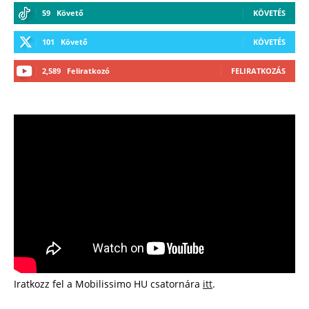
59
Követő
KÖVETÉS
101
Követő
KÖVETÉS
2,589
Feliratkozó
FELIRATKOZÁS
Iratkozz fel a Mobilissimo HU csatornára
itt
.