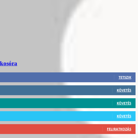
okosóra
TETSZIK
KÖVETÉS
KÖVETÉS
KÖVETÉS
FELIRATKOZÁS