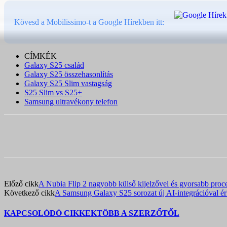
Kövesd a Mobilissimo-t a Google Hírekben itt:
CÍMKÉK
Galaxy S25 család
Galaxy S25 összehasonlítás
Galaxy S25 Slim vastagság
S25 Slim vs S25+
Samsung ultravékony telefon
Előző cikk
A Nubia Flip 2 nagyobb külső kijelzővel és gyorsabb proce
Következő cikk
A Samsung Galaxy S25 sorozat új AI-integrációval érke
KAPCSOLÓDÓ CIKKEK
TÖBB A SZERZŐTŐL