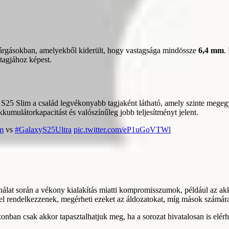
ivárgásokban, amelyekből kiderült, hogy vastagsága mindössze
6,4 mm
.
 tagjához képest.
z S25 Slim a család legvékonyabb tagjaként látható, amely szinte mege
kumulátorkapacitást és valószínűleg jobb teljesítményt jelent.
m
vs
#GalaxyS25Ultra
pic.twitter.com/eP1uGoVTWl
álat során a vékony kialakítás miatti kompromisszumok, például az akkum
el rendelkezzenek, megérheti ezeket az áldozatokat, míg mások számára
onban csak akkor tapasztalhatjuk meg, ha a sorozat hivatalosan is elérh