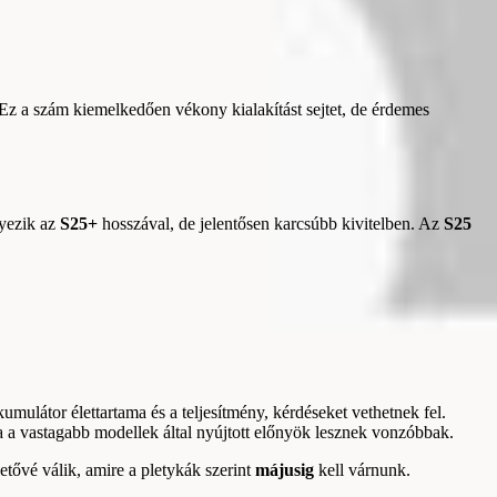
 Ez a szám kiemelkedően vékony kialakítást sejtet, de érdemes
gyezik az
S25+
hosszával, de jelentősen karcsúbb kivitelben. Az
S25
ulátor élettartama és a teljesítmény, kérdéseket vethetnek fel.
 a vastagabb modellek által nyújtott előnyök lesznek vonzóbbak.
etővé válik, amire a pletykák szerint
májusig
kell várnunk.