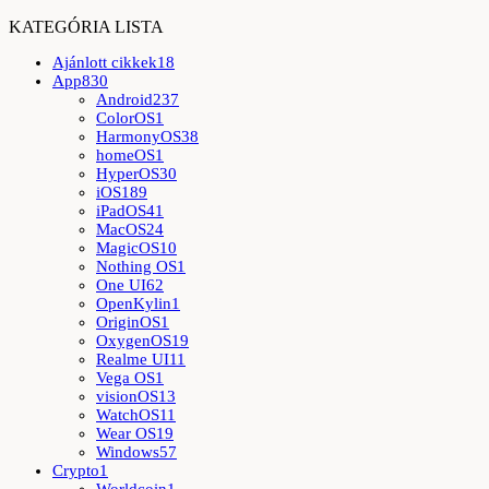
KATEGÓRIA LISTA
Ajánlott cikkek
18
App
830
Android
237
ColorOS
1
HarmonyOS
38
homeOS
1
HyperOS
30
iOS
189
iPadOS
41
MacOS
24
MagicOS
10
Nothing OS
1
One UI
62
OpenKylin
1
OriginOS
1
OxygenOS
19
Realme UI
11
Vega OS
1
visionOS
13
WatchOS
11
Wear OS
19
Windows
57
Crypto
1