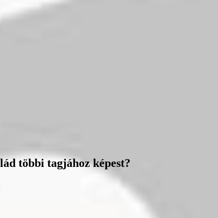
lád többi tagjához képest?