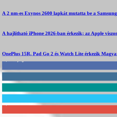
A 2 nm-es Exynos 2600 lapkát mutatta be a Samsung;
A hajlítható iPhone 2026-ban érkezik; az Apple viszo
OnePlus 15R, Pad Go 2 és Watch Lite érkezik Magyaro
3,452
Rajongók
412
Követő
59
Követő
101
Követő
2,589
Feliratkozó