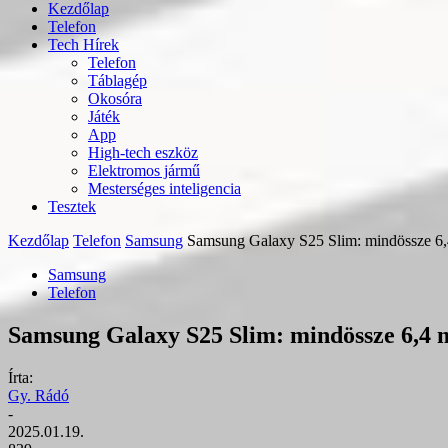
Kezdőlap
Telefon
Tech Hírek
Telefon
Táblagép
Okosóra
Játék
App
High-tech eszköz
Elektromos jármű
Mesterséges inteligencia
Tesztek
Kezdőlap
Telefon
Samsung
Samsung Galaxy S25 Slim: mindössze 6,4 
Samsung
Telefon
Samsung Galaxy S25 Slim: mindössze 6,4 mm
Írta:
Gy. Rádó
-
2025.01.19.