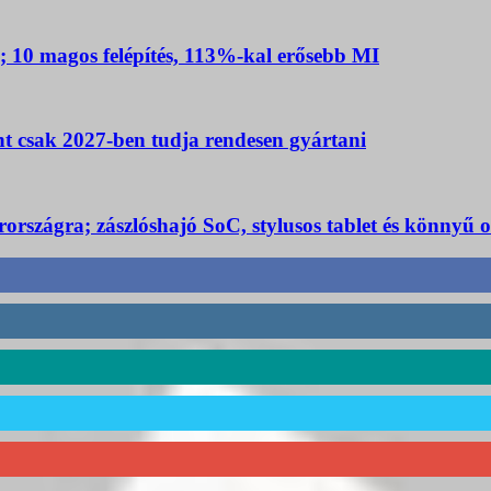
 10 magos felépítés, 113%-kal erősebb MI
nt csak 2027-ben tudja rendesen gyártani
rszágra; zászlóshajó SoC, stylusos tablet és könnyű 