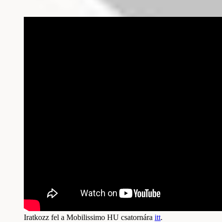
Iratkozz fel a Mobilissimo HU csatornára
itt
.