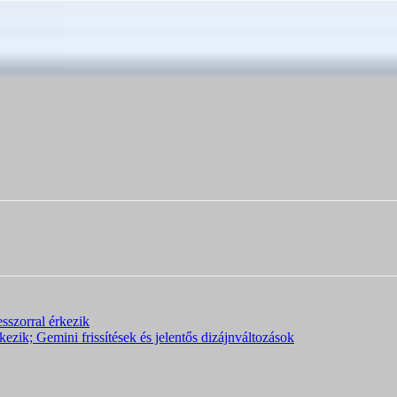
sszorral érkezik
zik; Gemini frissítések és jelentős dizájnváltozások