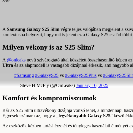
839
A
Samsung Galaxy S25 Slim
végre teljes valójában megjelent a sz
kontextusba helyezni, hogy mit is jelent ez a Galaxy S25 család többi
Milyen vékony is az S25 Slim?
A
@onleaks
nevű szivárogtató által közzétett összehasonlító képen a
Ultra
és az alapmodell is vastagabb dizájnnal érkezik, ami nagyobb ak
#Samsung
#GalaxyS25
vs
#GalaxyS25Plus
vs
#GalaxyS25Sli
— Steve H.McFly (@OnLeaks)
January 16, 2025
Komfort és kompromisszumok
Bár az S25 Slim ultravékony dizájnja vonzó lehet, a mindennapi haszn
Egyesek számára az, hogy a „
legvékonyabb Galaxy S25
” készülékk
Az eszközök kézben tartási érzetét és tényleges használati élményét az