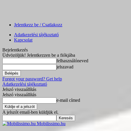
Jelentkezz be / Csatlakozz
Adatkezelési tájékoztató
Kapcsolat
Bejelentkezés
Üdvözöljük! Jelentkezzen be a fiókjába
felhasználóneved
jelszavad
Forgot your password? Get help
Adatkezelési tájékoztató
Jelszó visszaállítás
Jelszó visszaállítás
e-mail címed
A jelszót email-ben küldjük el.
Mobilissimo.hu