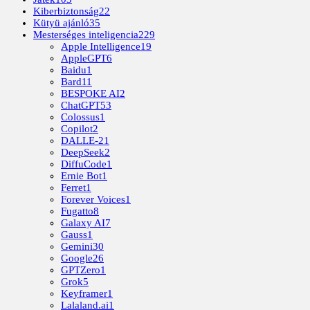
Kiberbiztonság
22
Kütyü ajánló
35
Mesterséges inteligencia
229
Apple Intelligence
19
AppleGPT
6
Baidu
1
Bard
11
BESPOKE AI
2
ChatGPT
53
Colossus
1
Copilot
2
DALLE-2
1
DeepSeek
2
DiffuCode
1
Ernie Bot
1
Ferret
1
Forever Voices
1
Fugatto
8
Galaxy AI
7
Gauss
1
Gemini
30
Google
26
GPTZero
1
Grok
5
Keyframer
1
Lalaland.ai
1