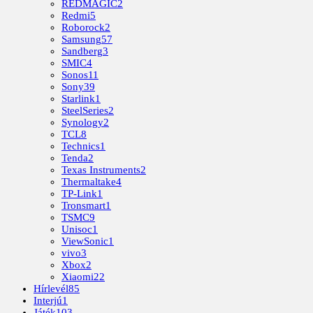
REDMAGIC
2
Redmi
5
Roborock
2
Samsung
57
Sandberg
3
SMIC
4
Sonos
11
Sony
39
Starlink
1
SteelSeries
2
Synology
2
TCL
8
Technics
1
Tenda
2
Texas Instruments
2
Thermaltake
4
TP-Link
1
Tronsmart
1
TSMC
9
Unisoc
1
ViewSonic
1
vivo
3
Xbox
2
Xiaomi
22
Hírlevél
85
Interjú
1
Játék
103