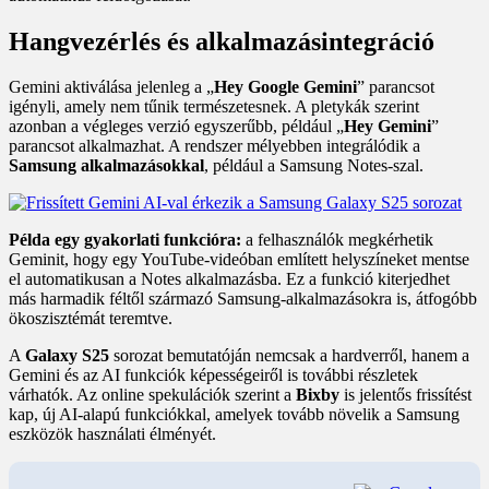
Hangvezérlés és alkalmazásintegráció
Gemini aktiválása jelenleg a „
Hey Google Gemini
” parancsot
igényli, amely nem tűnik természetesnek. A pletykák szerint
azonban a végleges verzió egyszerűbb, például „
Hey Gemini
”
parancsot alkalmazhat. A rendszer mélyebben integrálódik a
Samsung alkalmazásokkal
, például a Samsung Notes-szal.
Példa egy gyakorlati funkcióra:
a felhasználók megkérhetik
Geminit, hogy egy YouTube-videóban említett helyszíneket mentse
el automatikusan a Notes alkalmazásba. Ez a funkció kiterjedhet
más harmadik féltől származó Samsung-alkalmazásokra is, átfogóbb
ökoszisztémát teremtve.
A
Galaxy S25
sorozat bemutatóján nemcsak a hardverről, hanem a
Gemini és az AI funkciók képességeiről is további részletek
várhatók. Az online spekulációk szerint a
Bixby
is jelentős frissítést
kap, új AI-alapú funkciókkal, amelyek tovább növelik a Samsung
eszközök használati élményét.