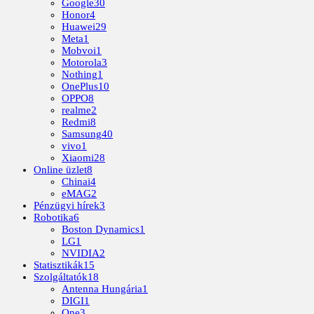
Google
30
Honor
4
Huawei
29
Meta
1
Mobvoi
1
Motorola
3
Nothing
1
OnePlus
10
OPPO
8
realme
2
Redmi
8
Samsung
40
vivo
1
Xiaomi
28
Online üzlet
8
Chinai
4
eMAG
2
Pénzügyi hírek
3
Robotika
6
Boston Dynamics
1
LG
1
NVIDIA
2
Statisztikák
15
Szolgáltatók
18
Antenna Hungária
1
DIGI
1
One
3