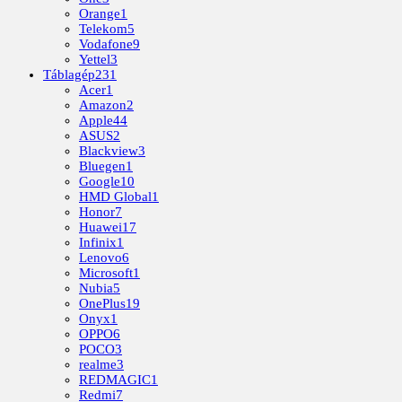
Orange
1
Telekom
5
Vodafone
9
Yettel
3
Táblagép
231
Acer
1
Amazon
2
Apple
44
ASUS
2
Blackview
3
Bluegen
1
Google
10
HMD Global
1
Honor
7
Huawei
17
Infinix
1
Lenovo
6
Microsoft
1
Nubia
5
OnePlus
19
Onyx
1
OPPO
6
POCO
3
realme
3
REDMAGIC
1
Redmi
7