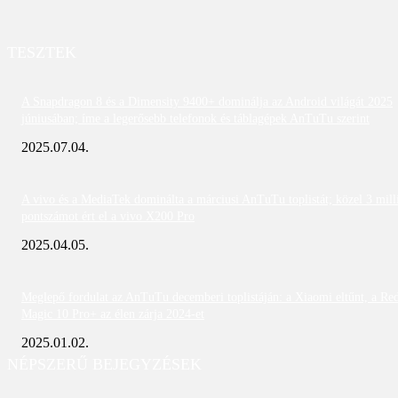
TESZTEK
A Snapdragon 8 és a Dimensity 9400+ dominálja az Android világát 2025
júniusában; íme a legerősebb telefonok és táblagépek AnTuTu szerint
2025.07.04.
A vivo és a MediaTek dominálta a márciusi AnTuTu toplistát; közel 3 mill
pontszámot ért el a vivo X200 Pro
2025.04.05.
Meglepő fordulat az AnTuTu decemberi toplistáján: a Xiaomi eltűnt, a Re
Magic 10 Pro+ az élen zárja 2024-et
2025.01.02.
NÉPSZERŰ BEJEGYZÉSEK