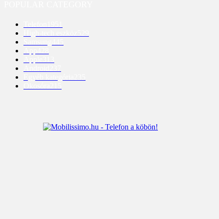
POPULAR CATEGORY
Telefon
1951
High-tech eszköz
529
Samsung
445
App
428
Apple
313
Android
237
Egyéb kategória
235
Okosóra
215