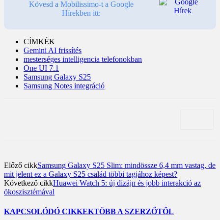
Kövesd a Mobilissimo-t a Google
Hírekben itt:
CÍMKÉK
Gemini AI frissítés
mesterséges intelligencia telefonokban
One UI 7.1
Samsung Galaxy S25
Samsung Notes integráció
Előző cikk
Samsung Galaxy S25 Slim: mindössze 6,4 mm vastag, de
mit jelent ez a Galaxy S25 család többi tagjához képest?
Következő cikk
Huawei Watch 5: új dizájn és jobb interakció az
ökoszisztémával
KAPCSOLÓDÓ CIKKEK
TÖBB A SZERZŐTŐL