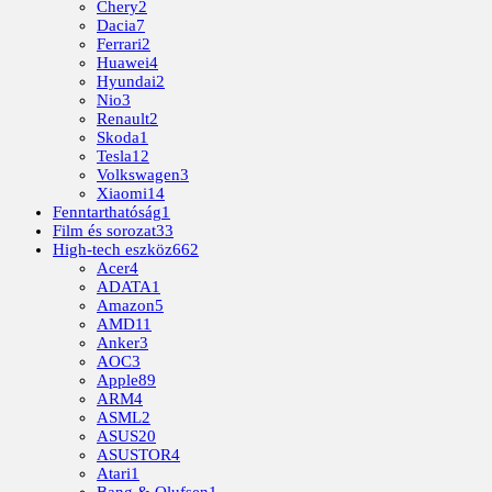
Chery
2
Dacia
7
Ferrari
2
Huawei
4
Hyundai
2
Nio
3
Renault
2
Skoda
1
Tesla
12
Volkswagen
3
Xiaomi
14
Fenntarthatóság
1
Film és sorozat
33
High-tech eszköz
662
Acer
4
ADATA
1
Amazon
5
AMD
11
Anker
3
AOC
3
Apple
89
ARM
4
ASML
2
ASUS
20
ASUSTOR
4
Atari
1