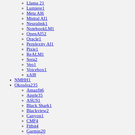
Llama 2
1
Lumiere
1
Meta AI
6
Mistral AI
1
Neuralink
1
NotebookLM
1
OpenAI
52
Oracle
1
Perplexity AI
1
Pixie
1
ReALM
1
Sora
2
Veo
1
Voicebox
1
xAI
8
NMHH
1
Okosóra
235
Amazfit
6
Apple
35
ASUS
1
Black Shark
1
Blackview
2
Canyon
1
CMF
4
Fitbit
4
Garmin
20