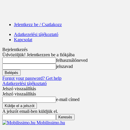
Jelentkezz be / Csatlakozz
Adatkezelési tájékoztató
Kapcsolat
Bejelentkezés
Üdvözöljük! Jelentkezzen be a fiókjába
felhasználóneved
jelszavad
Forgot your password? Get help
Adatkezelési tájékoztató
Jelszó visszaállítás
Jelszó visszaállítás
e-mail címed
A jelszót email-ben küldjük el.
Mobilissimo.hu