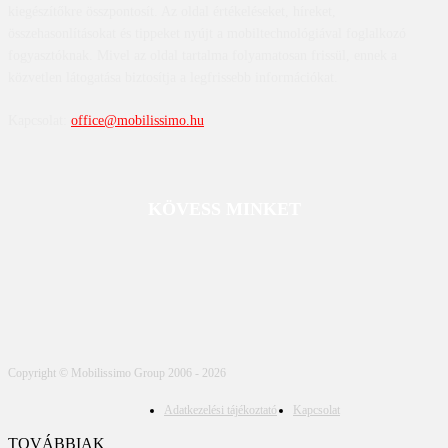
kiegészítőkre összpontosít. Az oldal értékeléseket, híreket,
összehasonlításokat és tippeket nyújt a mobiltechnológiával foglalkozó
fogyasztóknak. Mivel az oldal tartalma folyamatosan frissül, ennek a
közvetlen látogatása biztosítja a legfrissebb információkat.
Kapcsolat:
office@mobilissimo.hu
KÖVESS MINKET
Copyright © Mobilissimo Group 2006 - 2026
Adatkezelési tájékoztató
Kapcsolat
TOVÁBBIAK