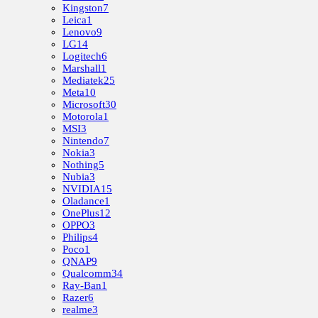
Kingston
7
Leica
1
Lenovo
9
LG
14
Logitech
6
Marshall
1
Mediatek
25
Meta
10
Microsoft
30
Motorola
1
MSI
3
Nintendo
7
Nokia
3
Nothing
5
Nubia
3
NVIDIA
15
Oladance
1
OnePlus
12
OPPO
3
Philips
4
Poco
1
QNAP
9
Qualcomm
34
Ray-Ban
1
Razer
6
realme
3