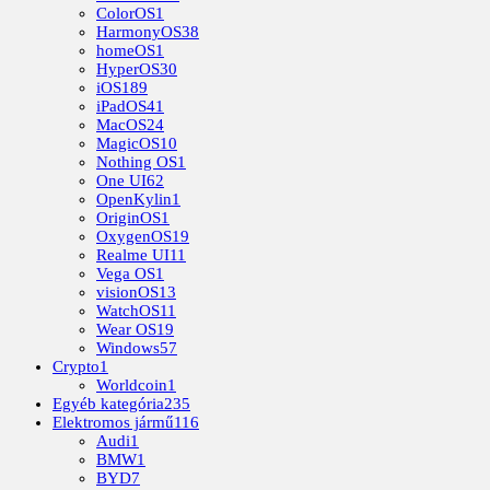
ColorOS
1
HarmonyOS
38
homeOS
1
HyperOS
30
iOS
189
iPadOS
41
MacOS
24
MagicOS
10
Nothing OS
1
One UI
62
OpenKylin
1
OriginOS
1
OxygenOS
19
Realme UI
11
Vega OS
1
visionOS
13
WatchOS
11
Wear OS
19
Windows
57
Crypto
1
Worldcoin
1
Egyéb kategória
235
Elektromos jármű
116
Audi
1
BMW
1
BYD
7