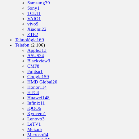
Samsung
39
Sony
1
TCL
11
VAIO
1
vivo
9
Xiaomi
22
ZTE
2
Tehnológia
169
Telefon
(2 106)
Apple
313
ASUS
34
Blackview
3
CMF
8
Fujitsu
1
Google
159
HMD Global
20
Honor
114
HTC
4
Huawei
148
Infinix
11
iQOO
6
Kyocera
1
Lenovo
3
LeTV
1
Meizu
5
Microsoft
4