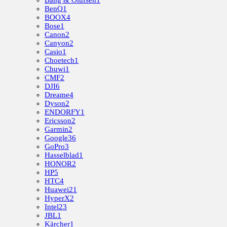
Bang & Olufsen
1
BenQ
1
BOOX
4
Bose
1
Canon
2
Canyon
2
Casio
1
Choetech
1
Chuwi
1
CMF
2
DJI
6
Dreame
4
Dyson
2
ENDORFY
1
Ericsson
2
Garmin
2
Google
36
GoPro
3
Hasselblad
1
HONOR
2
HP
5
HTC
4
Huawei
21
HyperX
2
Intel
23
JBL
1
Kärcher
1