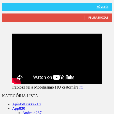
101
Követő
KÖVETÉS
2,589
Feliratkozó
FELIRATKOZÁS
Iratkozz fel a Mobilissimo HU csatornára
itt
.
KATEGÓRIA LISTA
Ajánlott cikkek
18
App
830
Android
237