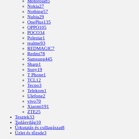
Motorola
85
Nokia
27
Nothing
57
Nubia
29
OnePlus
135
OPPO
105
POCO
34
Polestar
1
realme
93
REDMAGIC
7
Redmi
78
Samsung
445
Sharp
1
Sony
19
T Phone
1
TCL
12
Tecno
3
Telekom
1
Ulefone
2
vivo
70
Xiaomi
191
ZTE
25
Tesztek
33
Tudásvilág
10
Űrkutatás és csillagászat
8
Üzlet és tőzsde
3