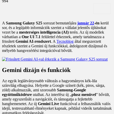
994
A
Samsung Galaxy S25
sorozat bemutatójára
január 22
-én
kerül
sor, és a legújabb információk szerint a vállalat jelentős újításokat
vezet be a
mesterséges intelligencia (AI)
terén. Az új modellek
várhatóan a
One UI 7.1
felülettel érkeznek, amely tartalmazza a
frissített
Gemini AI-rendszert
. A
Tecnoblog
által megszerzett
részletek szerint a Gemini új funkciókkal, átdolgozott dizájnnal és
mélyebb hangvezérlési integrációval bővült.
Gemini dizájn és funkciók
Az egyik leglátványosabb változás a hagyományos kék-lila
színvilág elhagyása. Helyette a Google színeit (kék, piros, sárga,
zöld) alkalmazzák, ami szorosabb
Samsung-Google
együttműködésre
utalhat. Az interfész új „
plusz menüvel
” bővült,
amely egyszerűsíti a navigációt, és támogatja a fejlettebb
hangbemenetet. Az új
Gemini Live
funkcióval a felhasználók valós
idejű, testreszabható élményeket kapnak, például videók tartalmának
automatikus feldolgozását.