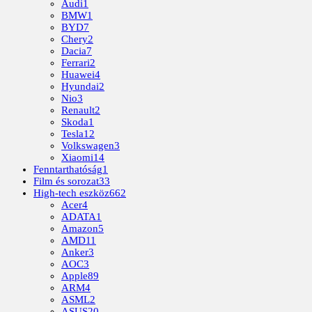
Audi
1
BMW
1
BYD
7
Chery
2
Dacia
7
Ferrari
2
Huawei
4
Hyundai
2
Nio
3
Renault
2
Skoda
1
Tesla
12
Volkswagen
3
Xiaomi
14
Fenntarthatóság
1
Film és sorozat
33
High-tech eszköz
662
Acer
4
ADATA
1
Amazon
5
AMD
11
Anker
3
AOC
3
Apple
89
ARM
4
ASML
2
ASUS
20