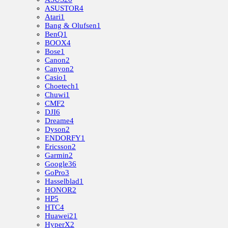
ASUSTOR
4
Atari
1
Bang & Olufsen
1
BenQ
1
BOOX
4
Bose
1
Canon
2
Canyon
2
Casio
1
Choetech
1
Chuwi
1
CMF
2
DJI
6
Dreame
4
Dyson
2
ENDORFY
1
Ericsson
2
Garmin
2
Google
36
GoPro
3
Hasselblad
1
HONOR
2
HP
5
HTC
4
Huawei
21
HyperX
2