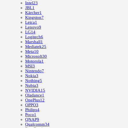
Intel
23
JBL
1
Kärcher
1
Kingston
7
Leica
1
Lenovo
9
LG
14
Logitech
6
Marshall
1
Mediatek
25
Meta
10
Microsoft
30
Motorola
1
MSI
3
Nintendo
7
Nokia
3
Nothing
5
Nubia
3
NVIDIA
15
Oladance
1
OnePlus
12
OPPO
3
Philips
4
Poco
1
QNAP
9
Qualcomm
34