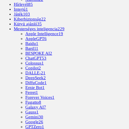
Hírlevél
85
Interjú
1
Játék
103
Kiberbiztonság
22
Kütyü ajánló
35
Mesterséges inteligencia
229
Apple Intelligence
19
AppleGPT
6
Baidu
1
Bard
11
BESPOKE AI
2
ChatGPT
53
Colossus
1
Copilot
2
DALLE-2
1
DeepSeek
2
DiffuCode
1
Ernie Bot
1
Ferret
1
Forever Voices
1
Fugatto
8
Galaxy AI
7
Gauss
1
Gemini
30
Google
26
GPTZero
1