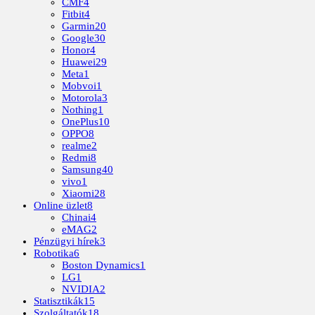
CMF
4
Fitbit
4
Garmin
20
Google
30
Honor
4
Huawei
29
Meta
1
Mobvoi
1
Motorola
3
Nothing
1
OnePlus
10
OPPO
8
realme
2
Redmi
8
Samsung
40
vivo
1
Xiaomi
28
Online üzlet
8
Chinai
4
eMAG
2
Pénzügyi hírek
3
Robotika
6
Boston Dynamics
1
LG
1
NVIDIA
2
Statisztikák
15
Szolgáltatók
18