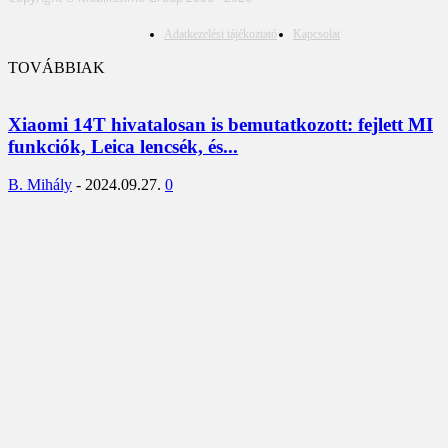
Adatkezelési tájékoztató
Kapcsolat
TOVÁBBIAK
Xiaomi 14T hivatalosan is bemutatkozott: fejlett MI
funkciók, Leica lencsék, és...
B. Mihály
-
2024.09.27.
0