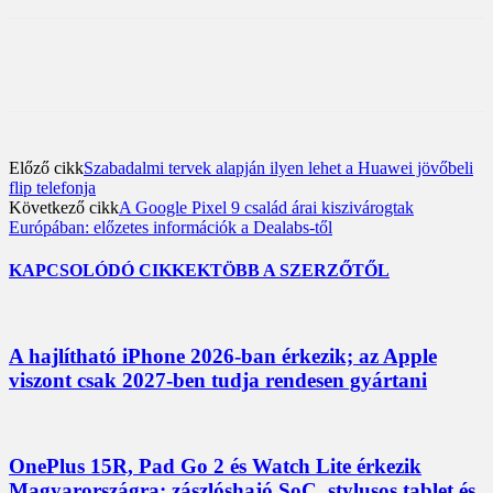
Előző cikk
Szabadalmi tervek alapján ilyen lehet a Huawei jövőbeli
flip telefonja
Következő cikk
A Google Pixel 9 család árai kiszivárogtak
Európában: előzetes információk a Dealabs-től
KAPCSOLÓDÓ CIKKEK
TÖBB A SZERZŐTŐL
A hajlítható iPhone 2026-ban érkezik; az Apple
viszont csak 2027-ben tudja rendesen gyártani
OnePlus 15R, Pad Go 2 és Watch Lite érkezik
Magyarországra; zászlóshajó SoC, stylusos tablet és