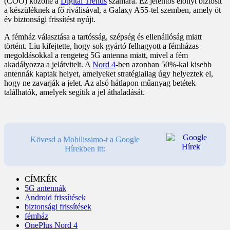
(COO) közölte a
Digital Trends
számára. Ez jelentős előnyt biztosít
a készüléknek a fő riválisával, a Galaxy A55-tel szemben, amely öt
év biztonsági frissítést nyújt.
A fémház választása a tartósság, szépség és ellenállóság miatt
történt. Liu kifejtette, hogy sok gyártó felhagyott a fémházas
megoldásokkal a rengeteg 5G antenna miatt, mivel a fém
akadályozza a jelátvitelt. A
Nord 4
-ben azonban 50%-kal kisebb
antennák kaptak helyet, amelyeket stratégiailag úgy helyeztek el,
hogy ne zavarják a jelet. Az alsó hátlapon műanyag betétek
találhatók, amelyek segítik a jel áthaladását.
Kövesd a Mobilissimo-t a Google
Hírekben itt:
CÍMKÉK
5G antennák
Android frissítések
biztonsági frissítések
fémház
OnePlus Nord 4