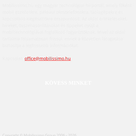
Mobilissimo.hu egy magyar technológiai hírportál, amely főként
mobil eszközökre, például okostelefonokra, táblagépekre és
kapcsolódó kiegészítőkre összpontosít. Az oldal értékeléseket,
híreket, összehasonlításokat és tippeket nyújt a
mobiltechnológiával foglalkozó fogyasztóknak. Mivel az oldal
tartalma folyamatosan frissül, ennek a közvetlen látogatása
biztosítja a legfrissebb információkat.
Kapcsolat:
office@mobilissimo.hu
KÖVESS MINKET
Copyright © Mobilissimo Group 2006 - 2026