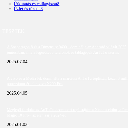
Űrkutatás és csillagászat
8
Üzlet és tőzsde
3
TESZTEK
A Snapdragon 8 és a Dimensity 9400+ dominálja az Android világát 2025
júniusában; íme a legerősebb telefonok és táblagépek AnTuTu szerint
2025.07.04.
A vivo és a MediaTek dominálta a márciusi AnTuTu toplistát; közel 3 mill
pontszámot ért el a vivo X200 Pro
2025.04.05.
Meglepő fordulat az AnTuTu decemberi toplistáján: a Xiaomi eltűnt, a Re
Magic 10 Pro+ az élen zárja 2024-et
2025.01.02.