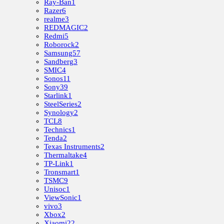
Ray-Ban
1
Razer
6
realme
3
REDMAGIC
2
Redmi
5
Roborock
2
Samsung
57
Sandberg
3
SMIC
4
Sonos
11
Sony
39
Starlink
1
SteelSeries
2
Synology
2
TCL
8
Technics
1
Tenda
2
Texas Instruments
2
Thermaltake
4
TP-Link
1
Tronsmart
1
TSMC
9
Unisoc
1
ViewSonic
1
vivo
3
Xbox
2
Xiaomi
22