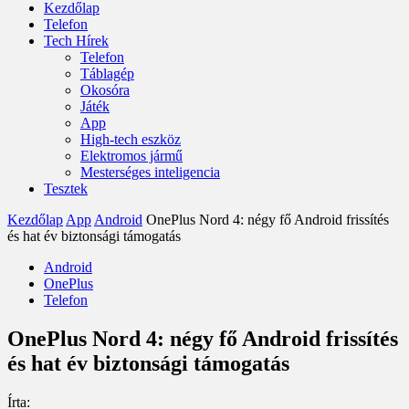
Kezdőlap
Telefon
Tech Hírek
Telefon
Táblagép
Okosóra
Játék
App
High-tech eszköz
Elektromos jármű
Mesterséges inteligencia
Tesztek
Kezdőlap
App
Android
OnePlus Nord 4: négy fő Android frissítés
és hat év biztonsági támogatás
Android
OnePlus
Telefon
OnePlus Nord 4: négy fő Android frissítés
és hat év biztonsági támogatás
Írta: