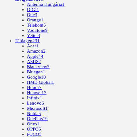
Antenna Hungária
1
DIGI
1
One
3
Orange
1
Telekom
5
Vodafone
9
Yettel
3
Táblagép
231
Acer
1
Amazon
2
Apple
44
ASUS
2
Blackview
3
Bluegen
1
Google
10
HMD Global
1
Honor
7
Huawei
17
Infinix
1
Lenovo
6
Microsoft
1
Nubia
5
OnePlus
19
Onyx
1
OPPO
6
POCO
3