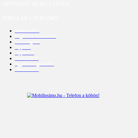
NÉPSZERŰ BEJEGYZÉSEK
POPULAR CATEGORY
Telefon
1951
High-tech eszköz
529
Samsung
445
App
428
Apple
313
Android
237
Egyéb kategória
235
Okosóra
215