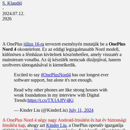
S. Klaudió
-
2024.07.12.
2926
A OnePlus
július 16-ra
tervezett eseményén mutatják be a
OnePlus
Nord 4
okostelefont. Ez az eddigi legizgalmasabb Nord modell,
különösen a fémházas kivitelnek köszönhetően, amely visszatér a
mainstream vonalba. Az új készülék nemcsak dizájnjával, hanem
szoftveres támogatásával is kiemelkedik.
Excited to say
#OnePlusNord4
has our longest ever
software support, but alone it's not enough.
Read why other phones are like strong houses with
weak foundations in my interview with Digital
Trends:
https://t.co/TX1AJfV4Ki
— Kinder Liu (@KinderLiu)
July 11, 2024
A OnePlus Nord 4 négy nagy Android-frissítést és hat év biztonsági
frissítést kap
, ahogy azt
Kinder Liu
, a OnePlus operatív igazgatója