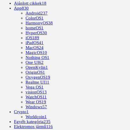
Ajánlott cikkek
18
App
830
Android
237
ColorOS
1
HarmonyOS
38
homeOS
1
HyperOS
30
iOS
189
iPadOS
41
MacOS
24
MagicOS
10
Nothing OS
1
One UI
62
OpenKylin
1
OriginOS
1
OxygenOS
19
Realme UI
11
Vega OS
1
visionOS
13
WatchOS
11
Wear OS
19
Windows
57
Crypto
1
Worldcoin
1
Egyéb kategória
235
Elektromos jármű
116