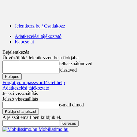
Jelentkezz be / Csatlakozz
Adatkezelési tájékoztató
Kapcsolat
Bejelentkezés
Üdvözöljük! Jelentkezzen be a fiókjába
felhasználóneved
jelszavad
Forgot your password? Get help
Adatkezelési tájékoztató
Jelszó visszaállítás
Jelszó visszaállítás
e-mail címed
A jelszót email-ben küldjük el.
Mobilissimo.hu