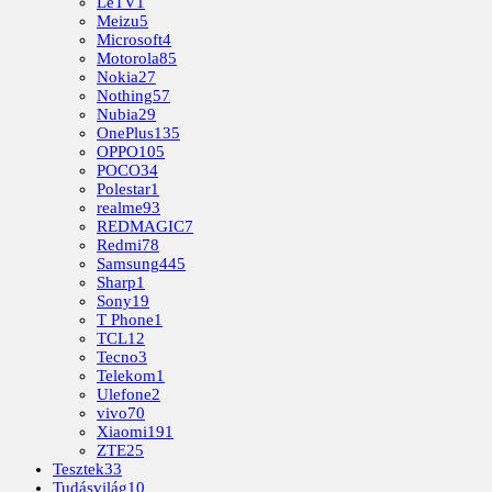
LeTV
1
Meizu
5
Microsoft
4
Motorola
85
Nokia
27
Nothing
57
Nubia
29
OnePlus
135
OPPO
105
POCO
34
Polestar
1
realme
93
REDMAGIC
7
Redmi
78
Samsung
445
Sharp
1
Sony
19
T Phone
1
TCL
12
Tecno
3
Telekom
1
Ulefone
2
vivo
70
Xiaomi
191
ZTE
25
Tesztek
33
Tudásvilág
10