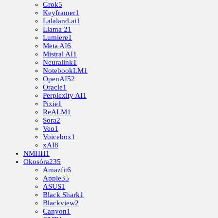
Grok
5
Keyframer
1
Lalaland.ai
1
Llama 2
1
Lumiere
1
Meta AI
6
Mistral AI
1
Neuralink
1
NotebookLM
1
OpenAI
52
Oracle
1
Perplexity AI
1
Pixie
1
ReALM
1
Sora
2
Veo
1
Voicebox
1
xAI
8
NMHH
1
Okosóra
235
Amazfit
6
Apple
35
ASUS
1
Black Shark
1
Blackview
2
Canyon
1