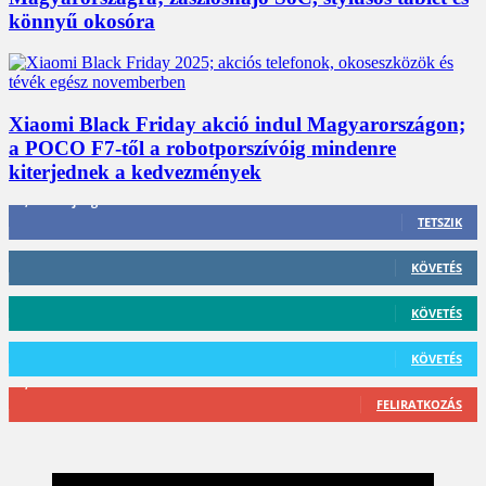
könnyű okosóra
Xiaomi Black Friday akció indul Magyarországon;
a POCO F7-től a robotporszívóig mindenre
kiterjednek a kedvezmények
3,452
Rajongók
TETSZIK
412
Követő
KÖVETÉS
59
Követő
KÖVETÉS
101
Követő
KÖVETÉS
2,589
Feliratkozó
FELIRATKOZÁS