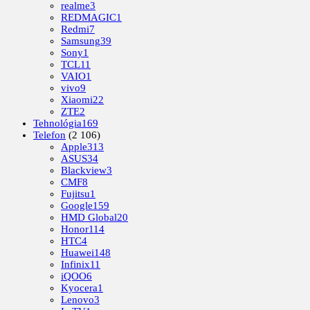
realme
3
REDMAGIC
1
Redmi
7
Samsung
39
Sony
1
TCL
11
VAIO
1
vivo
9
Xiaomi
22
ZTE
2
Tehnológia
169
Telefon
(2 106)
Apple
313
ASUS
34
Blackview
3
CMF
8
Fujitsu
1
Google
159
HMD Global
20
Honor
114
HTC
4
Huawei
148
Infinix
11
iQOO
6
Kyocera
1
Lenovo
3