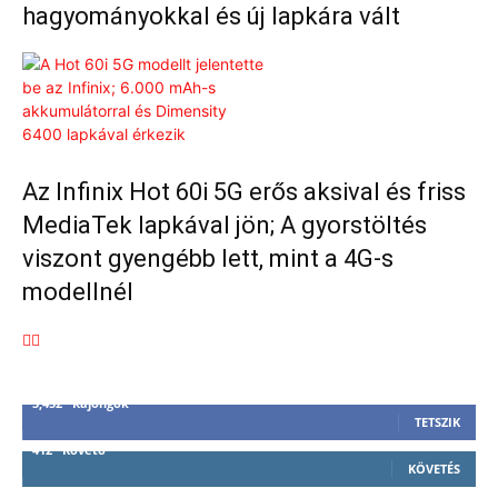
hagyományokkal és új lapkára vált
Az Infinix Hot 60i 5G erős aksival és friss
MediaTek lapkával jön; A gyorstöltés
viszont gyengébb lett, mint a 4G-s
modellnél
3,452
Rajongók
TETSZIK
412
Követő
KÖVETÉS
59
Követő