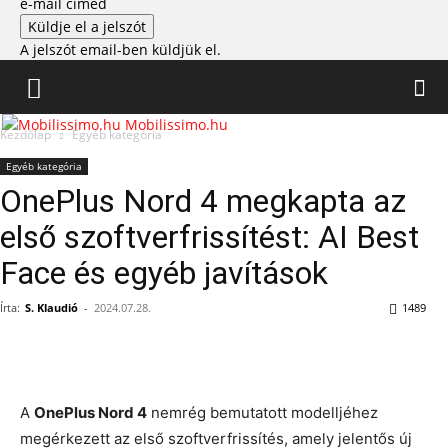
e-mail címed
A jelszót email-ben küldjük el.
Mobilissimo.hu
Kezdőlap
Egyéb kategória
Egyéb kategória
OnePlus Nord 4 megkapta az
első szoftverfrissítést: AI Best
Face és egyéb javítások
Írta:
S. Klaudió
-
2024.07.28.
1489
A
OnePlus Nord 4
nemrég bemutatott modelljéhez
megérkezett az első szoftverfrissítés, amely jelentős új