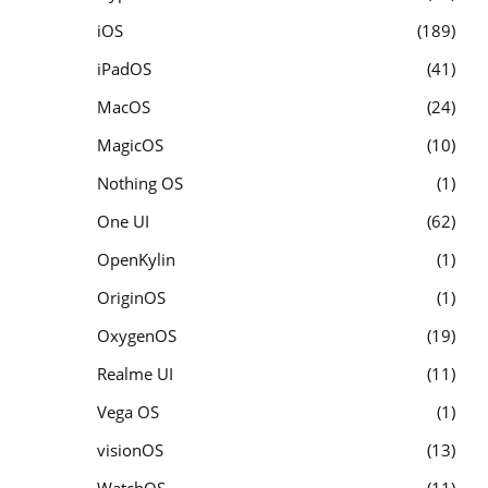
iOS
189
iPadOS
41
MacOS
24
MagicOS
10
Nothing OS
1
One UI
62
OpenKylin
1
OriginOS
1
OxygenOS
19
Realme UI
11
Vega OS
1
visionOS
13