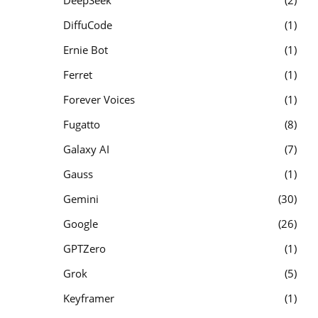
DeepSeek
2
DiffuCode
1
Ernie Bot
1
Ferret
1
Forever Voices
1
Fugatto
8
Galaxy AI
7
Gauss
1
Gemini
30
Google
26
GPTZero
1
Grok
5
Keyframer
1