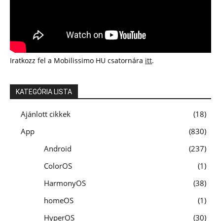
Iratkozz fel a Mobilissimo HU csatornára
itt
.
KATEGÓRIA LISTA
Ajánlott cikkek
18
App
830
Android
237
ColorOS
1
HarmonyOS
38
homeOS
1
HyperOS
30