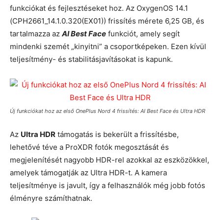
funkciókat és fejlesztéseket hoz. Az OxygenOS 14.1
(CPH2661_14.1.0.320(EX01)) frissítés mérete 6,25 GB, és
tartalmazza az
AI Best Face
funkciót, amely segít
mindenki szemét „kinyitni” a csoportképeken. Ezen kívül
teljesítmény- és stabilitásjavításokat is kapunk.
Új funkciókat hoz az első OnePlus Nord 4 frissítés: AI Best Face és Ultra HDR
Az
Ultra HDR
támogatás is bekerült a frissítésbe,
lehetővé téve a ProXDR fotók megosztását és
megjelenítését nagyobb HDR-rel azokkal az eszközökkel,
amelyek támogatják az Ultra HDR-t. A kamera
teljesítménye is javult, így a felhasználók még jobb fotós
élményre számíthatnak.