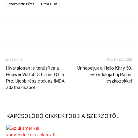
szoftverfrissítés
Ultra HDR
Előző cikk
Következő cikk
Hivatalosan is tanúsítva a
Ünnepeljük a Hello Kitty 50.
Huawei Watch GT 5 és GT 5
évfordulóját új Razer
Pro; Újabb részletek az IMDA
eszközökkel
adatbázisából
KAPCSOLÓDÓ CIKKEK
TÖBB A SZERZŐTŐL