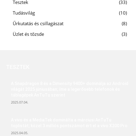
Tesztek
33
Tudásvilág
10
Űrkutatás és csillagászat
8
Üzlet és tőzsde
3
TESZTEK
A Snapdragon 8 és a Dimensity 9400+ dominálja az Android
világát 2025 júniusában; íme a legerősebb telefonok és
táblagépek AnTuTu szerint
2025.07.04.
A vivo és a MediaTek dominálta a márciusi AnTuTu
toplistát; közel 3 milliós pontszámot ért el a vivo X200 Pro
2025.04.05.