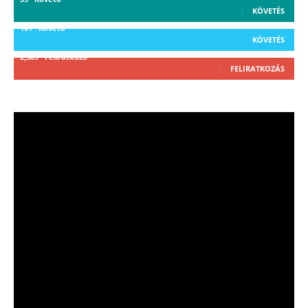
KÖVETÉS
101
Követő
KÖVETÉS
2,589
Feliratkozó
FELIRATKOZÁS