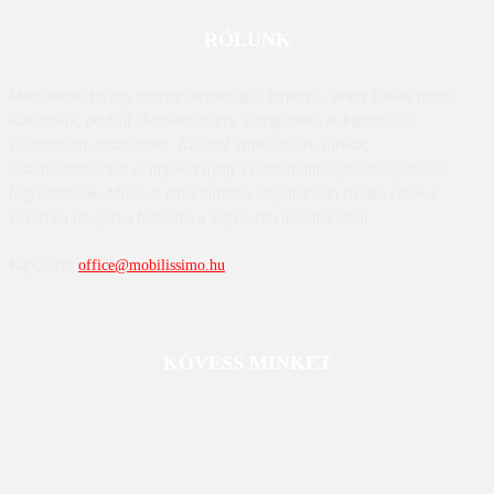
RÓLUNK
Mobilissimo.hu egy magyar technológiai hírportál, amely főként mobil
eszközökre, például okostelefonokra, táblagépekre és kapcsolódó
kiegészítőkre összpontosít. Az oldal értékeléseket, híreket,
összehasonlításokat és tippeket nyújt a mobiltechnológiával foglalkozó
fogyasztóknak. Mivel az oldal tartalma folyamatosan frissül, ennek a
közvetlen látogatása biztosítja a legfrissebb információkat.
Kapcsolat:
office@mobilissimo.hu
KÖVESS MINKET