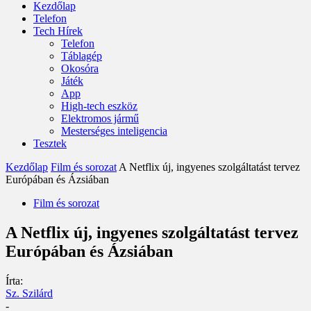
Kezdőlap
Telefon
Tech Hírek
Telefon
Táblagép
Okosóra
Játék
App
High-tech eszköz
Elektromos jármű
Mesterséges inteligencia
Tesztek
Kezdőlap
Film és sorozat
A Netflix új, ingyenes szolgáltatást tervez
Európában és Ázsiában
Film és sorozat
A Netflix új, ingyenes szolgáltatást tervez
Európában és Ázsiában
Írta:
Sz. Szilárd
-