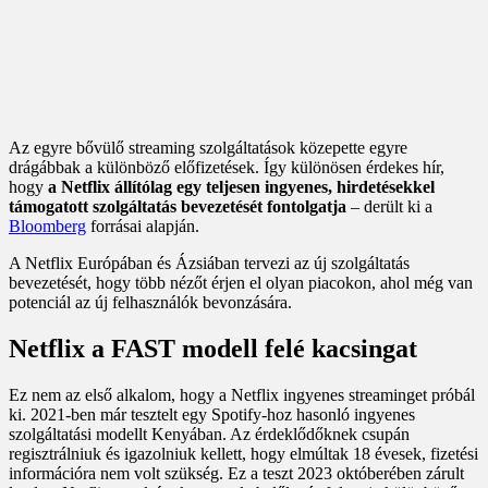
Az egyre bővülő streaming szolgáltatások közepette egyre
drágábbak a különböző előfizetések. Így különösen érdekes hír,
hogy
a Netflix állítólag egy teljesen ingyenes, hirdetésekkel
támogatott szolgáltatás bevezetését fontolgatja
– derült ki a
Bloomberg
forrásai alapján.
A Netflix Európában és Ázsiában tervezi az új szolgáltatás
bevezetését, hogy több nézőt érjen el olyan piacokon, ahol még van
potenciál az új felhasználók bevonzására.
Netflix a FAST modell felé kacsingat
Ez nem az első alkalom, hogy a Netflix ingyenes streaminget próbál
ki. 2021-ben már tesztelt egy Spotify-hoz hasonló ingyenes
szolgáltatási modellt Kenyában. Az érdeklődőknek csupán
regisztrálniuk és igazolniuk kellett, hogy elmúltak 18 évesek, fizetési
információra nem volt szükség. Ez a teszt 2023 októberében zárult