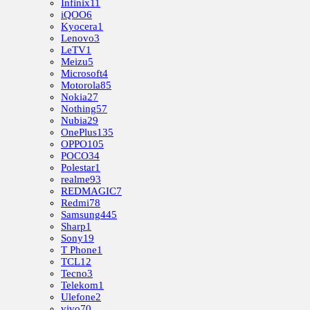
Infinix
11
iQOO
6
Kyocera
1
Lenovo
3
LeTV
1
Meizu
5
Microsoft
4
Motorola
85
Nokia
27
Nothing
57
Nubia
29
OnePlus
135
OPPO
105
POCO
34
Polestar
1
realme
93
REDMAGIC
7
Redmi
78
Samsung
445
Sharp
1
Sony
19
T Phone
1
TCL
12
Tecno
3
Telekom
1
Ulefone
2
vivo
70