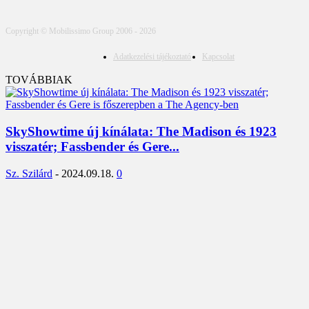
Copyright © Mobilissimo Group 2006 - 2026
Adatkezelési tájékoztató
Kapcsolat
TOVÁBBIAK
SkyShowtime új kínálata: The Madison és 1923
visszatér; Fassbender és Gere...
Sz. Szilárd
-
2024.09.18.
0