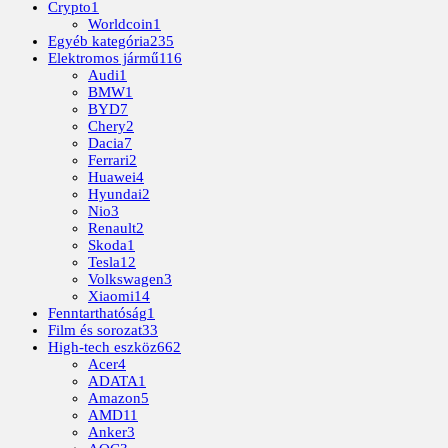
Crypto
1
Worldcoin
1
Egyéb kategória
235
Elektromos jármű
116
Audi
1
BMW
1
BYD
7
Chery
2
Dacia
7
Ferrari
2
Huawei
4
Hyundai
2
Nio
3
Renault
2
Skoda
1
Tesla
12
Volkswagen
3
Xiaomi
14
Fenntarthatóság
1
Film és sorozat
33
High-tech eszköz
662
Acer
4
ADATA
1
Amazon
5
AMD
11
Anker
3