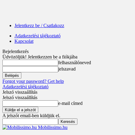
Jelentkezz be / Csatlakozz
Adatkezelési tájékoztató
Kapcsolat
Bejelentkezés
Üdvözöljük! Jelentkezzen be a fiókjába
felhasználóneved
jelszavad
Forgot your password? Get help
Adatkezelési tájékoztató
Jelszó visszaállítás
Jelszó visszaállítás
e-mail címed
A jelszót email-ben küldjük el.
Mobilissimo.hu