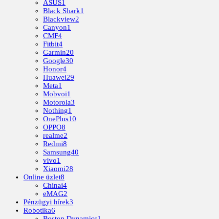
ASUS
1
Black Shark
1
Blackview
2
Canyon
1
CMF
4
Fitbit
4
Garmin
20
Google
30
Honor
4
Huawei
29
Meta
1
Mobvoi
1
Motorola
3
Nothing
1
OnePlus
10
OPPO
8
realme
2
Redmi
8
Samsung
40
vivo
1
Xiaomi
28
Online üzlet
8
Chinai
4
eMAG
2
Pénzügyi hírek
3
Robotika
6
Boston Dynamics
1