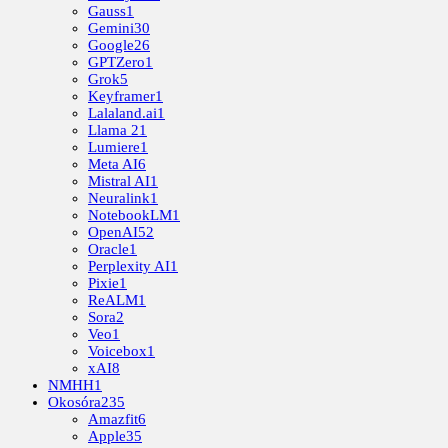
Gauss
1
Gemini
30
Google
26
GPTZero
1
Grok
5
Keyframer
1
Lalaland.ai
1
Llama 2
1
Lumiere
1
Meta AI
6
Mistral AI
1
Neuralink
1
NotebookLM
1
OpenAI
52
Oracle
1
Perplexity AI
1
Pixie
1
ReALM
1
Sora
2
Veo
1
Voicebox
1
xAI
8
NMHH
1
Okosóra
235
Amazfit
6
Apple
35