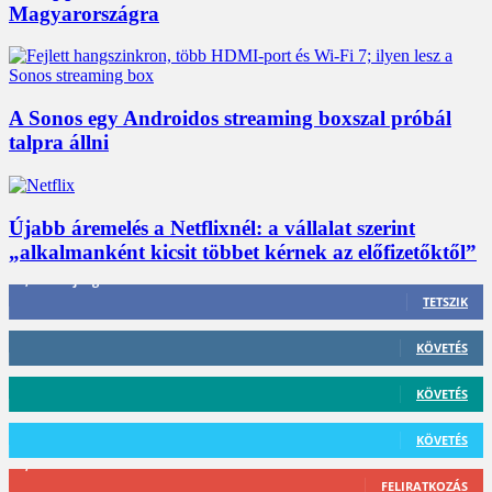
Magyarországra
A Sonos egy Androidos streaming boxszal próbál
talpra állni
Újabb áremelés a Netflixnél: a vállalat szerint
„alkalmanként kicsit többet kérnek az előfizetőktől”
3,452
Rajongók
TETSZIK
412
Követő
KÖVETÉS
59
Követő
KÖVETÉS
101
Követő
KÖVETÉS
2,589
Feliratkozó
FELIRATKOZÁS