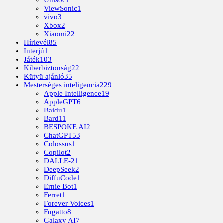
Unisoc
1
ViewSonic
1
vivo
3
Xbox
2
Xiaomi
22
Hírlevél
85
Interjú
1
Játék
103
Kiberbiztonság
22
Kütyü ajánló
35
Mesterséges inteligencia
229
Apple Intelligence
19
AppleGPT
6
Baidu
1
Bard
11
BESPOKE AI
2
ChatGPT
53
Colossus
1
Copilot
2
DALLE-2
1
DeepSeek
2
DiffuCode
1
Ernie Bot
1
Ferret
1
Forever Voices
1
Fugatto
8
Galaxy AI
7