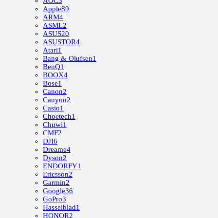
AOC
3
Apple
89
ARM
4
ASML
2
ASUS
20
ASUSTOR
4
Atari
1
Bang & Olufsen
1
BenQ
1
BOOX
4
Bose
1
Canon
2
Canyon
2
Casio
1
Choetech
1
Chuwi
1
CMF
2
DJI
6
Dreame
4
Dyson
2
ENDORFY
1
Ericsson
2
Garmin
2
Google
36
GoPro
3
Hasselblad
1
HONOR
2