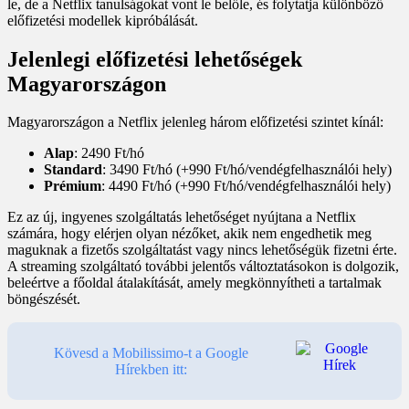
le, de a Netflix tanulságokat vont le belőle, és folytatja különböző
előfizetési modellek kipróbálását.
Jelenlegi előfizetési lehetőségek
Magyarországon
Magyarországon a Netflix jelenleg három előfizetési szintet kínál:
Alap
: 2490 Ft/hó
Standard
: 3490 Ft/hó (+990 Ft/hó/vendégfelhasználói hely)
Prémium
: 4490 Ft/hó (+990 Ft/hó/vendégfelhasználói hely)
Ez az új, ingyenes szolgáltatás lehetőséget nyújtana a Netflix
számára, hogy elérjen olyan nézőket, akik nem engedhetik meg
maguknak a fizetős szolgáltatást vagy nincs lehetőségük fizetni érte.
A streaming szolgáltató további jelentős változtatásokon is dolgozik,
beleértve a főoldal átalakítását, amely megkönnyítheti a tartalmak
böngészését.
Kövesd a Mobilissimo-t a Google
Hírekben itt: