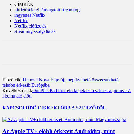
CÍMKÉK
hirdetésekkel támogatott streaming
ingyenes Netflix
Netflix
Netflix előfizetés
streaming szolgáltatás
Előző cikk
Huawei Nova Flip: új, megfizethető összecsukható
telefon érkezik Európába
Következő cikk
OnePlus Pad Pro: élő képek és részletek a június 27-
i bemutató előtt
KAPCSOLÓDÓ CIKKEK
TÖBB A SZERZŐTŐL
Az Apple TV+ előbb érkezett Androidra, mint