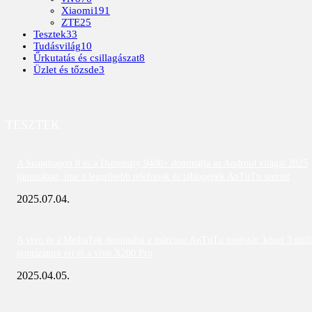
Xiaomi
191
ZTE
25
Tesztek
33
Tudásvilág
10
Űrkutatás és csillagászat
8
Üzlet és tőzsde
3
TESZTEK
A Snapdragon 8 és a Dimensity 9400+ dominálja az Android világát 2025
júniusában; íme a legerősebb telefonok és táblagépek AnTuTu szerint
2025.07.04.
A vivo és a MediaTek dominálta a márciusi AnTuTu toplistát; közel 3 mill
pontszámot ért el a vivo X200 Pro
2025.04.05.