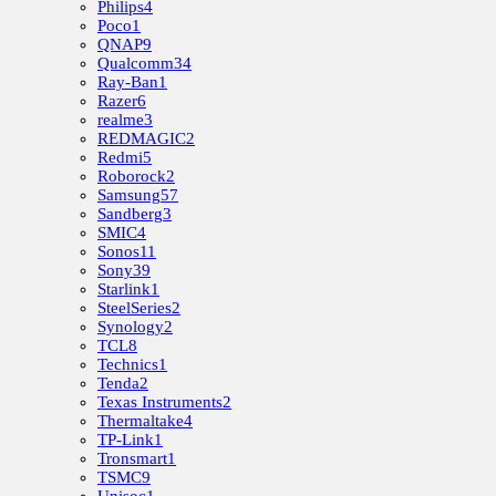
Philips
4
Poco
1
QNAP
9
Qualcomm
34
Ray-Ban
1
Razer
6
realme
3
REDMAGIC
2
Redmi
5
Roborock
2
Samsung
57
Sandberg
3
SMIC
4
Sonos
11
Sony
39
Starlink
1
SteelSeries
2
Synology
2
TCL
8
Technics
1
Tenda
2
Texas Instruments
2
Thermaltake
4
TP-Link
1
Tronsmart
1
TSMC
9