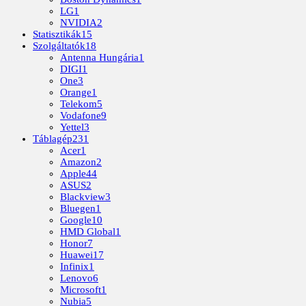
LG
1
NVIDIA
2
Statisztikák
15
Szolgáltatók
18
Antenna Hungária
1
DIGI
1
One
3
Orange
1
Telekom
5
Vodafone
9
Yettel
3
Táblagép
231
Acer
1
Amazon
2
Apple
44
ASUS
2
Blackview
3
Bluegen
1
Google
10
HMD Global
1
Honor
7
Huawei
17
Infinix
1
Lenovo
6
Microsoft
1
Nubia
5