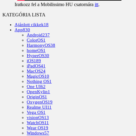
Iratkozz fel a Mobilissimo HU csatornára
itt
.
KATEGÓRIA LISTA
Ajánlott cikkek
18
App
830
Android
237
ColorOS
1
HarmonyOS
38
homeOS
1
HyperOS
30
iOS
189
iPadOS
41
MacOS
24
MagicOS
10
Nothing OS
1
One UI
62
OpenKylin
1
OriginOS
1
OxygenOS
19
Realme UI
11
Vega OS
1
visionOS
13
WatchOS
11
Wear OS
19
Windows
57