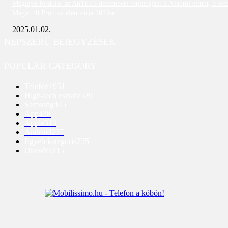
Meglepő fordulat az AnTuTu decemberi toplistáján: a Xiaomi eltűnt, a Re
Magic 10 Pro+ az élen zárja 2024-et
2025.01.02.
NÉPSZERŰ BEJEGYZÉSEK
POPULAR CATEGORY
Telefon
1951
High-tech eszköz
529
Samsung
445
App
428
Apple
313
Android
237
Egyéb kategória
235
Okosóra
215