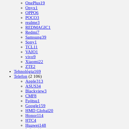
OnePlus
19
Onyx
1
OPPO
6
POCO
3
realme
3
REDMAGIC
1
Redmi
7
Samsung
39
Sony
1
TCL
11
VAIO
1
vivo
9
Xiaomi
22
ZTE
2
Tehnológia
169
Telefon
(2 106)
Apple
313
ASUS
34
Blackview
3
CMF
8
Fujitsu
1
Google
159
HMD Global
20
Honor
114
HTC
4
Huawei
148