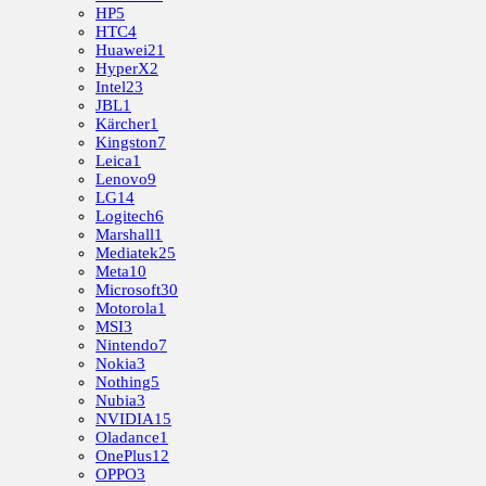
HP
5
HTC
4
Huawei
21
HyperX
2
Intel
23
JBL
1
Kärcher
1
Kingston
7
Leica
1
Lenovo
9
LG
14
Logitech
6
Marshall
1
Mediatek
25
Meta
10
Microsoft
30
Motorola
1
MSI
3
Nintendo
7
Nokia
3
Nothing
5
Nubia
3
NVIDIA
15
Oladance
1
OnePlus
12
OPPO
3