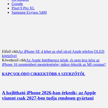
Google
Pixel 9 Pro XL
Samsung Exynos 5400
Előző cikk
Az iPhone SE 4 lehet az első olcsó Apple telefon OLED
kijelzővel
Következő cikk
Az Apple Intelligence késik, és nem lesz kész az
iPhone 16 szeptemberi megjelenésére; mikor érkezik az MI csomag?
KAPCSOLÓDÓ CIKKEK
TÖBB A SZERZŐTŐL
A hajlítható iPhone 2026-ban érkezik; az Apple
viszont csak 2027-ben tudja rendesen gyártani