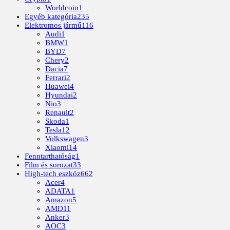
Worldcoin
1
Egyéb kategória
235
Elektromos jármű
116
Audi
1
BMW
1
BYD
7
Chery
2
Dacia
7
Ferrari
2
Huawei
4
Hyundai
2
Nio
3
Renault
2
Skoda
1
Tesla
12
Volkswagen
3
Xiaomi
14
Fenntarthatóság
1
Film és sorozat
33
High-tech eszköz
662
Acer
4
ADATA
1
Amazon
5
AMD
11
Anker
3
AOC
3