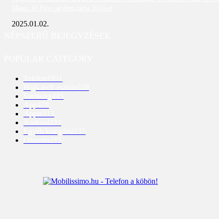
Magic 10 Pro+ az élen zárja 2024-et
2025.01.02.
NÉPSZERŰ BEJEGYZÉSEK
POPULAR CATEGORY
Telefon
1951
High-tech eszköz
529
Samsung
445
App
428
Apple
313
Android
237
Egyéb kategória
235
Okosóra
215