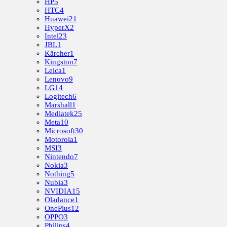
HP
5
HTC
4
Huawei
21
HyperX
2
Intel
23
JBL
1
Kärcher
1
Kingston
7
Leica
1
Lenovo
9
LG
14
Logitech
6
Marshall
1
Mediatek
25
Meta
10
Microsoft
30
Motorola
1
MSI
3
Nintendo
7
Nokia
3
Nothing
5
Nubia
3
NVIDIA
15
Oladance
1
OnePlus
12
OPPO
3
Philips
4