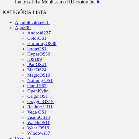
Iratkozz fel a Mobilissimo HU csatornára
itt
.
KATEGÓRIA LISTA
Ajánlott cikkek
18
App
830
Android
237
ColorOS
1
HarmonyOS
38
homeOS
1
HyperOS
30
iOS
189
iPadOS
41
MacOS
24
MagicOS
10
Nothing OS
1
One UI
62
OpenKylin
1
OriginOS
1
OxygenOS
19
Realme UI
11
Vega OS
1
visionOS
13
WatchOS
11
Wear OS
19
Windows
57
Crypto
1