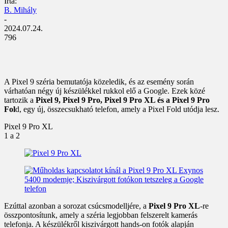
Írta:
B. Mihály
-
2024.07.24.
796
A Pixel 9 széria bemutatója közeledik, és az esemény során
várhatóan négy új készülékkel rukkol elő a Google. Ezek közé
tartozik a
Pixel 9, Pixel 9 Pro, Pixel 9 Pro XL és a Pixel 9 Pro
Fol
d, egy új, összecsukható telefon, amely a Pixel Fold utódja lesz.
Pixel 9 Pro XL
1
a 2
Ezúttal azonban a sorozat csúcsmodelljére, a
Pixel 9 Pro XL
-re
összpontosítunk, amely a széria legjobban felszerelt kamerás
telefonja. A készülékről kiszivárgott hands-on fotók alapján