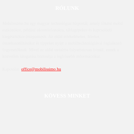
RÓLUNK
Mobilissimo.hu egy magyar technológiai hírportál, amely főként mobil
eszközökre, például okostelefonokra, táblagépekre és kapcsolódó
kiegészítőkre összpontosít. Az oldal értékeléseket, híreket,
összehasonlításokat és tippeket nyújt a mobiltechnológiával foglalkozó
fogyasztóknak. Mivel az oldal tartalma folyamatosan frissül, ennek a
közvetlen látogatása biztosítja a legfrissebb információkat.
Kapcsolat:
office@mobilissimo.hu
KÖVESS MINKET