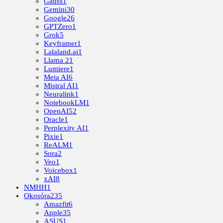
Gauss
1
Gemini
30
Google
26
GPTZero
1
Grok
5
Keyframer
1
Lalaland.ai
1
Llama 2
1
Lumiere
1
Meta AI
6
Mistral AI
1
Neuralink
1
NotebookLM
1
OpenAI
52
Oracle
1
Perplexity AI
1
Pixie
1
ReALM
1
Sora
2
Veo
1
Voicebox
1
xAI
8
NMHH
1
Okosóra
235
Amazfit
6
Apple
35
ASUS
1