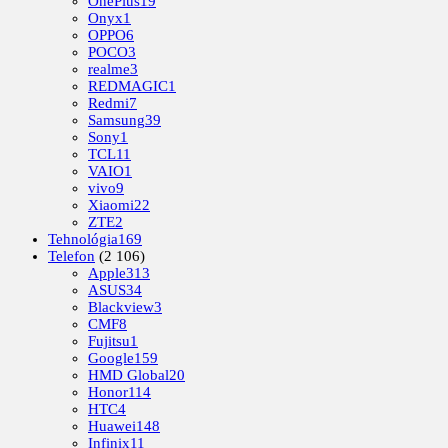
OnePlus
19
Onyx
1
OPPO
6
POCO
3
realme
3
REDMAGIC
1
Redmi
7
Samsung
39
Sony
1
TCL
11
VAIO
1
vivo
9
Xiaomi
22
ZTE
2
Tehnológia
169
Telefon
(2 106)
Apple
313
ASUS
34
Blackview
3
CMF
8
Fujitsu
1
Google
159
HMD Global
20
Honor
114
HTC
4
Huawei
148
Infinix
11