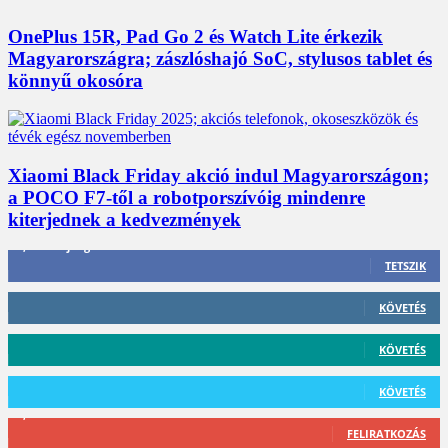
OnePlus 15R, Pad Go 2 és Watch Lite érkezik
Magyarországra; zászlóshajó SoC, stylusos tablet és
könnyű okosóra
Xiaomi Black Friday akció indul Magyarországon;
a POCO F7-től a robotporszívóig mindenre
kiterjednek a kedvezmények
3,452
Rajongók
TETSZIK
412
Követő
KÖVETÉS
59
Követő
KÖVETÉS
101
Követő
KÖVETÉS
2,589
Feliratkozó
FELIRATKOZÁS