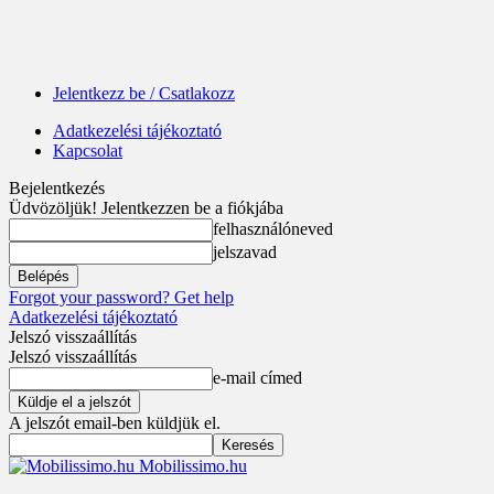
Jelentkezz be / Csatlakozz
Adatkezelési tájékoztató
Kapcsolat
Bejelentkezés
Üdvözöljük! Jelentkezzen be a fiókjába
felhasználóneved
jelszavad
Forgot your password? Get help
Adatkezelési tájékoztató
Jelszó visszaállítás
Jelszó visszaállítás
e-mail címed
A jelszót email-ben küldjük el.
Mobilissimo.hu