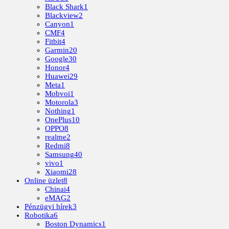
Black Shark
1
Blackview
2
Canyon
1
CMF
4
Fitbit
4
Garmin
20
Google
30
Honor
4
Huawei
29
Meta
1
Mobvoi
1
Motorola
3
Nothing
1
OnePlus
10
OPPO
8
realme
2
Redmi
8
Samsung
40
vivo
1
Xiaomi
28
Online üzlet
8
Chinai
4
eMAG
2
Pénzügyi hírek
3
Robotika
6
Boston Dynamics
1