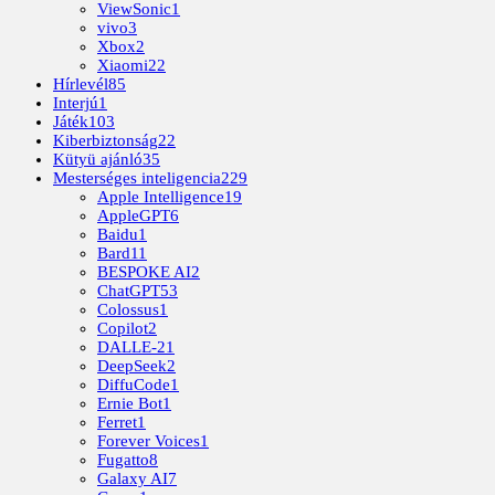
ViewSonic
1
vivo
3
Xbox
2
Xiaomi
22
Hírlevél
85
Interjú
1
Játék
103
Kiberbiztonság
22
Kütyü ajánló
35
Mesterséges inteligencia
229
Apple Intelligence
19
AppleGPT
6
Baidu
1
Bard
11
BESPOKE AI
2
ChatGPT
53
Colossus
1
Copilot
2
DALLE-2
1
DeepSeek
2
DiffuCode
1
Ernie Bot
1
Ferret
1
Forever Voices
1
Fugatto
8
Galaxy AI
7