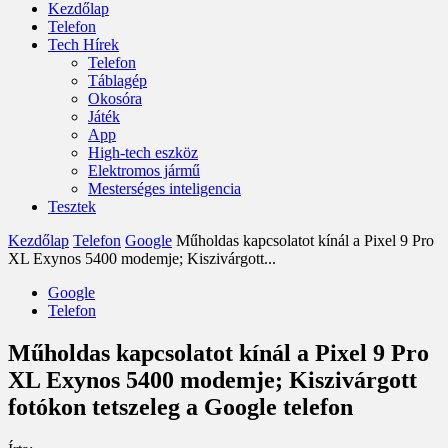
Kezdőlap
Telefon
Tech Hírek
Telefon
Táblagép
Okosóra
Játék
App
High-tech eszköz
Elektromos jármű
Mesterséges inteligencia
Tesztek
Kezdőlap
Telefon
Google
Műholdas kapcsolatot kínál a Pixel 9 Pro
XL Exynos 5400 modemje; Kiszivárgott...
Google
Telefon
Műholdas kapcsolatot kínál a Pixel 9 Pro
XL Exynos 5400 modemje; Kiszivárgott
fotókon tetszeleg a Google telefon