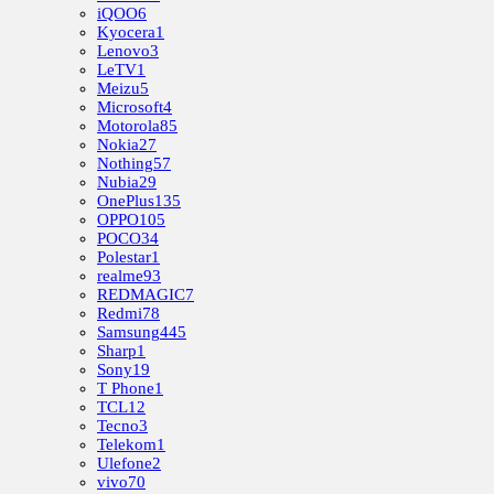
iQOO
6
Kyocera
1
Lenovo
3
LeTV
1
Meizu
5
Microsoft
4
Motorola
85
Nokia
27
Nothing
57
Nubia
29
OnePlus
135
OPPO
105
POCO
34
Polestar
1
realme
93
REDMAGIC
7
Redmi
78
Samsung
445
Sharp
1
Sony
19
T Phone
1
TCL
12
Tecno
3
Telekom
1
Ulefone
2
vivo
70