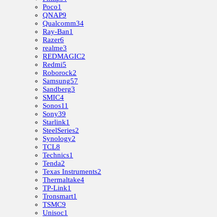
Poco
1
QNAP
9
Qualcomm
34
Ray-Ban
1
Razer
6
realme
3
REDMAGIC
2
Redmi
5
Roborock
2
Samsung
57
Sandberg
3
SMIC
4
Sonos
11
Sony
39
Starlink
1
SteelSeries
2
Synology
2
TCL
8
Technics
1
Tenda
2
Texas Instruments
2
Thermaltake
4
TP-Link
1
Tronsmart
1
TSMC
9
Unisoc
1