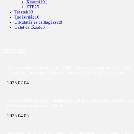
Xiaomi
191
ZTE
25
Tesztek
33
Tudásvilág
10
Űrkutatás és csillagászat
8
Üzlet és tőzsde
3
TESZTEK
A Snapdragon 8 és a Dimensity 9400+ dominálja az Android világát 2025
júniusában; íme a legerősebb telefonok és táblagépek AnTuTu szerint
2025.07.04.
A vivo és a MediaTek dominálta a márciusi AnTuTu toplistát; közel 3 mill
pontszámot ért el a vivo X200 Pro
2025.04.05.
Meglepő fordulat az AnTuTu decemberi toplistáján: a Xiaomi eltűnt, a Re