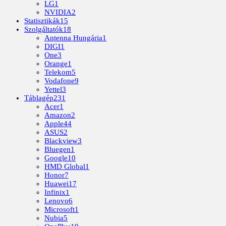
LG
1
NVIDIA
2
Statisztikák
15
Szolgáltatók
18
Antenna Hungária
1
DIGI
1
One
3
Orange
1
Telekom
5
Vodafone
9
Yettel
3
Táblagép
231
Acer
1
Amazon
2
Apple
44
ASUS
2
Blackview
3
Bluegen
1
Google
10
HMD Global
1
Honor
7
Huawei
17
Infinix
1
Lenovo
6
Microsoft
1
Nubia
5