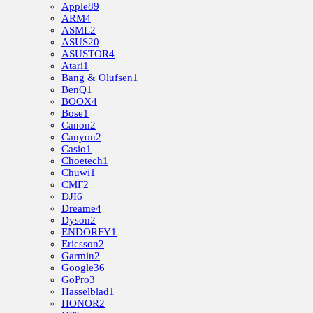
Apple
89
ARM
4
ASML
2
ASUS
20
ASUSTOR
4
Atari
1
Bang & Olufsen
1
BenQ
1
BOOX
4
Bose
1
Canon
2
Canyon
2
Casio
1
Choetech
1
Chuwi
1
CMF
2
DJI
6
Dreame
4
Dyson
2
ENDORFY
1
Ericsson
2
Garmin
2
Google
36
GoPro
3
Hasselblad
1
HONOR
2