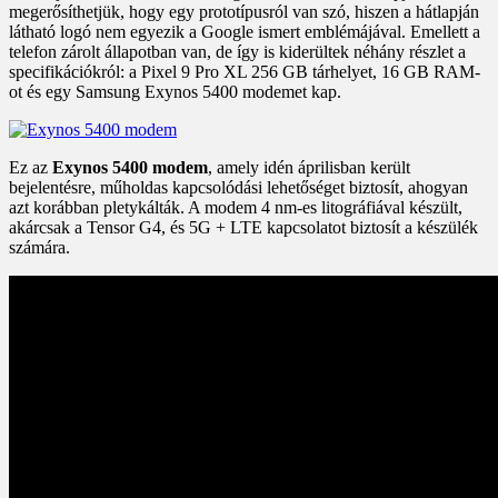
megerősíthetjük, hogy egy prototípusról van szó, hiszen a hátlapján
látható logó nem egyezik a Google ismert emblémájával. Emellett a
telefon zárolt állapotban van, de így is kiderültek néhány részlet a
specifikációkról: a Pixel 9 Pro XL 256 GB tárhelyet, 16 GB RAM-
ot és egy Samsung Exynos 5400 modemet kap.
Ez az
Exynos 5400 modem
, amely idén áprilisban került
bejelentésre, műholdas kapcsolódási lehetőséget biztosít, ahogyan
azt korábban pletykálták. A modem 4 nm-es litográfiával készült,
akárcsak a Tensor G4, és 5G + LTE kapcsolatot biztosít a készülék
számára.