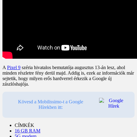
A
Pixel 9
széria hivatalos bemutatója augusztus 13-án lesz, ahol
minden részletre fény derül majd. Addig is, ezek az információk már
sejtetik, hogy milyen erős hardverrel érkezik a Google új
zászlóshajója.
Kövesd a Mobilissimo-t a Google
Hírekben itt:
CÍMKÉK
16 GB RAM
5G modem