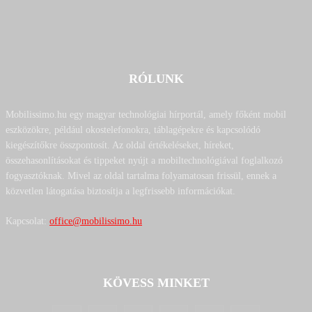
RÓLUNK
Mobilissimo.hu egy magyar technológiai hírportál, amely főként mobil
eszközökre, például okostelefonokra, táblagépekre és kapcsolódó
kiegészítőkre összpontosít. Az oldal értékeléseket, híreket,
összehasonlításokat és tippeket nyújt a mobiltechnológiával foglalkozó
fogyasztóknak. Mivel az oldal tartalma folyamatosan frissül, ennek a
közvetlen látogatása biztosítja a legfrissebb információkat.
Kapcsolat:
office@mobilissimo.hu
KÖVESS MINKET