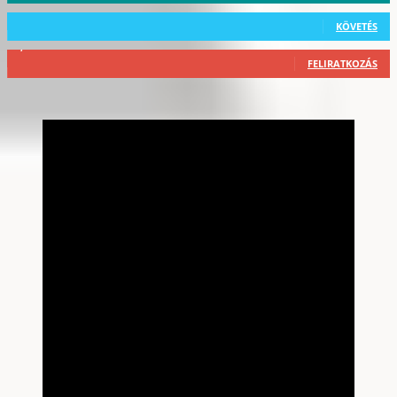
101
Követő
KÖVETÉS
2,589
Feliratkozó
FELIRATKOZÁS