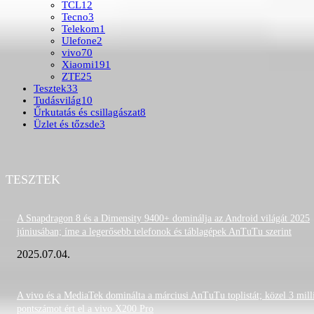
TCL
12
Tecno
3
Telekom
1
Ulefone
2
vivo
70
Xiaomi
191
ZTE
25
Tesztek
33
Tudásvilág
10
Űrkutatás és csillagászat
8
Üzlet és tőzsde
3
TESZTEK
A Snapdragon 8 és a Dimensity 9400+ dominálja az Android világát 2025
júniusában; íme a legerősebb telefonok és táblagépek AnTuTu szerint
2025.07.04.
A vivo és a MediaTek dominálta a márciusi AnTuTu toplistát; közel 3 mill
pontszámot ért el a vivo X200 Pro