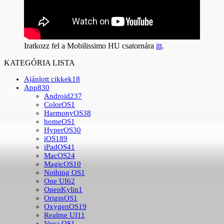
Iratkozz fel a Mobilissimo HU csatornára
itt
.
KATEGÓRIA LISTA
Ajánlott cikkek
18
App
830
Android
237
ColorOS
1
HarmonyOS
38
homeOS
1
HyperOS
30
iOS
189
iPadOS
41
MacOS
24
MagicOS
10
Nothing OS
1
One UI
62
OpenKylin
1
OriginOS
1
OxygenOS
19
Realme UI
11
Vega OS
1