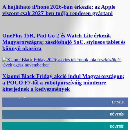
A hajlítható iPhone 2026-ban érkezik; az Apple
viszont csak 2027-ben tudja rendesen gyártani
OnePlus 15R, Pad Go 2 és Watch Lite érkezik
Magyarországra; zászlóshajó SoC, stylusos tablet és
könnyű okosóra
Xiaomi Black Friday akció indul Magyarországon;
a POCO F7-től a robotporszívóig mindenre
kiterjednek a kedvezmények
3,452
Rajongók
TETSZIK
412
Követő
KÖVETÉS
59
Követő
KÖVETÉS