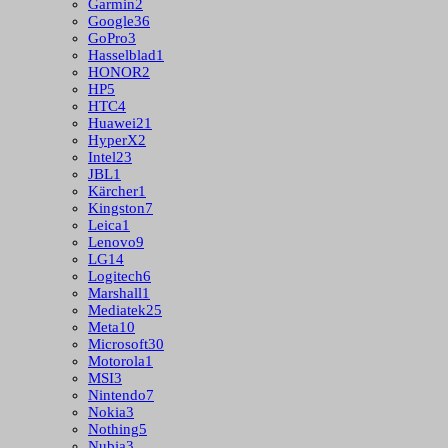
Garmin
2
Google
36
GoPro
3
Hasselblad
1
HONOR
2
HP
5
HTC
4
Huawei
21
HyperX
2
Intel
23
JBL
1
Kärcher
1
Kingston
7
Leica
1
Lenovo
9
LG
14
Logitech
6
Marshall
1
Mediatek
25
Meta
10
Microsoft
30
Motorola
1
MSI
3
Nintendo
7
Nokia
3
Nothing
5
Nubia
3