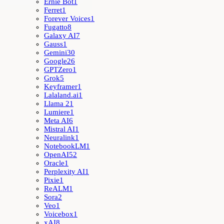
Ernie Bot
1
Ferret
1
Forever Voices
1
Fugatto
8
Galaxy AI
7
Gauss
1
Gemini
30
Google
26
GPTZero
1
Grok
5
Keyframer
1
Lalaland.ai
1
Llama 2
1
Lumiere
1
Meta AI
6
Mistral AI
1
Neuralink
1
NotebookLM
1
OpenAI
52
Oracle
1
Perplexity AI
1
Pixie
1
ReALM
1
Sora
2
Veo
1
Voicebox
1
xAI
8