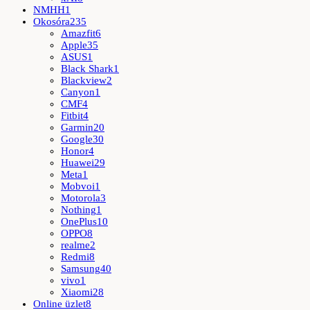
NMHH
1
Okosóra
235
Amazfit
6
Apple
35
ASUS
1
Black Shark
1
Blackview
2
Canyon
1
CMF
4
Fitbit
4
Garmin
20
Google
30
Honor
4
Huawei
29
Meta
1
Mobvoi
1
Motorola
3
Nothing
1
OnePlus
10
OPPO
8
realme
2
Redmi
8
Samsung
40
vivo
1
Xiaomi
28
Online üzlet
8