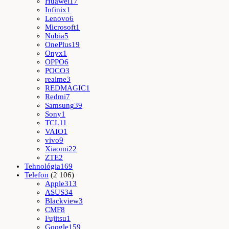
Huawei
17
Infinix
1
Lenovo
6
Microsoft
1
Nubia
5
OnePlus
19
Onyx
1
OPPO
6
POCO
3
realme
3
REDMAGIC
1
Redmi
7
Samsung
39
Sony
1
TCL
11
VAIO
1
vivo
9
Xiaomi
22
ZTE
2
Tehnológia
169
Telefon
(2 106)
Apple
313
ASUS
34
Blackview
3
CMF
8
Fujitsu
1
Google
159