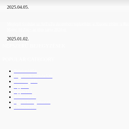
2025.04.05.
Meglepő fordulat az AnTuTu decemberi toplistáján: a Xiaomi eltűnt, a Re
Magic 10 Pro+ az élen zárja 2024-et
2025.01.02.
NÉPSZERŰ BEJEGYZÉSEK
POPULAR CATEGORY
Telefon
1951
High-tech eszköz
529
Samsung
445
App
428
Apple
313
Android
237
Egyéb kategória
235
Okosóra
215