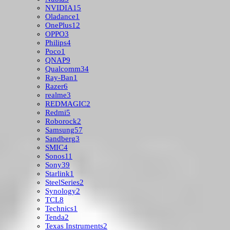
NVIDIA
15
Oladance
1
OnePlus
12
OPPO
3
Philips
4
Poco
1
QNAP
9
Qualcomm
34
Ray-Ban
1
Razer
6
realme
3
REDMAGIC
2
Redmi
5
Roborock
2
Samsung
57
Sandberg
3
SMIC
4
Sonos
11
Sony
39
Starlink
1
SteelSeries
2
Synology
2
TCL
8
Technics
1
Tenda
2
Texas Instruments
2