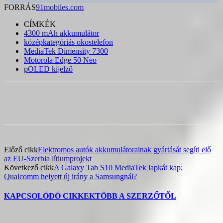
FORRÁS
91mobiles.com
CÍMKÉK
4300 mAh akkumulátor
középkategóriás okostelefon
MediaTek Dimensity 7300
Motorola Edge 50 Neo
pOLED kijelző
Előző cikk
Elektromos autók akkumulátorainak gyártását segíti elő
az EU-Szerbia lítiumprojekt
Következő cikk
A Galaxy Tab S10 MediaTek lapkát kap;
Qualcomm helyett új irány a Samsungnál?
KAPCSOLÓDÓ CIKKEK
TÖBB A SZERZŐTŐL