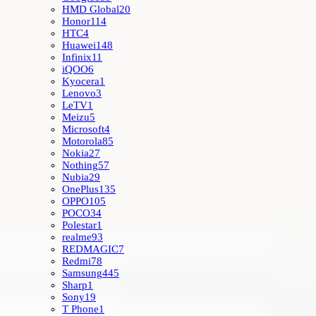
HMD Global
20
Honor
114
HTC
4
Huawei
148
Infinix
11
iQOO
6
Kyocera
1
Lenovo
3
LeTV
1
Meizu
5
Microsoft
4
Motorola
85
Nokia
27
Nothing
57
Nubia
29
OnePlus
135
OPPO
105
POCO
34
Polestar
1
realme
93
REDMAGIC
7
Redmi
78
Samsung
445
Sharp
1
Sony
19
T Phone
1