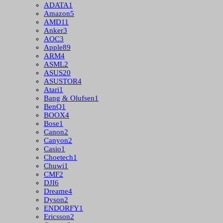
ADATA
1
Amazon
5
AMD
11
Anker
3
AOC
3
Apple
89
ARM
4
ASML
2
ASUS
20
ASUSTOR
4
Atari
1
Bang & Olufsen
1
BenQ
1
BOOX
4
Bose
1
Canon
2
Canyon
2
Casio
1
Choetech
1
Chuwi
1
CMF
2
DJI
6
Dreame
4
Dyson
2
ENDORFY
1
Ericsson
2