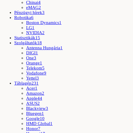
Chinai
4
eMAG
2
Pénzügyi hírek
3
Robotika
6
Boston Dynamics
1
LG
1
NVIDIA
2
Statisztikák
15
Szolgáltatók
18
Antenna Hungária
1
DIGI
1
One
3
Orange
1
Telekom
5
Vodafone
9
Yettel
3
Táblagép
231
Acer
1
Amazon
2
Apple
44
ASUS
2
Blackview
3
Bluegen
1
Google
10
HMD Global
1
Honor
7