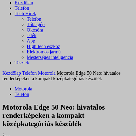
Kezdőlap
Telefon
Tech Hírek
Telefon
Táblagép
Okosóra
Játék
App
High-tech eszköz
Elektromos jármű
Mesterséges inteligencia
Tesztek
Kezdőlap
Telefon
Motorola
Motorola Edge 50 Neo: hivatalos
renderképeken a kompakt középkategóriás készülék
Motorola
Telefon
Motorola Edge 50 Neo: hivatalos
renderképeken a kompakt
középkategóriás készülék