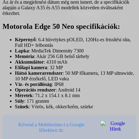
Az ár és a megjelenési dátum még nem ismert, de a specifikációk
alapján a Galaxy A35 és A55 modellek közvetlen riválisaként
érkezhet.
Motorola Edge 50 Neo specifikációk:
Képernyő
: 6.4 hüvelykes pOLED, 120Hz-es frissítési ráta,
Full HD+ felbontás
Lapka
: MediaTek Dimensity 7300
Memória
: Akár 256 GB belső tárhely
Akkumulátor
: 4310 mAh
Előlapi kamera
: 32 MP
Hátsó kamerarendszer
: 50 MP főkamera, 13 MP ultrawide,
10 MP érzékelő, LED vaku
Víz- és porállóság
: IP68
Operációs rendszer
: Android 14
Méretek
: 71.2 x 154.1 x 8.1 mm
Súly
: 171 gramm
Színek
: Vörös, kék, okker/krém, szürke
Kövesd a Mobilissimo-t a Google
Hírekben itt: