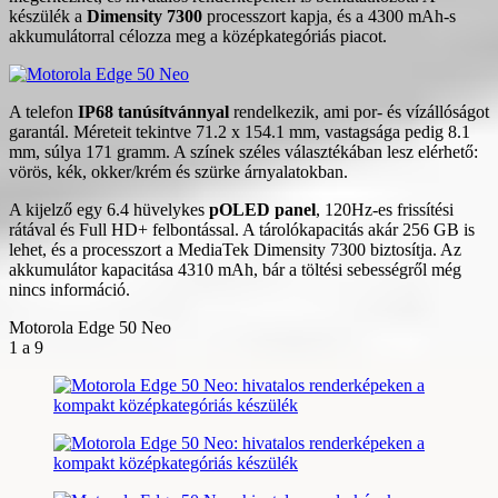
készülék a
Dimensity 7300
processzort kapja, és a 4300 mAh-s
akkumulátorral célozza meg a középkategóriás piacot.
A telefon
IP68 tanúsítvánnyal
rendelkezik, ami por- és vízállóságot
garantál. Méreteit tekintve 71.2 x 154.1 mm, vastagsága pedig 8.1
mm, súlya 171 gramm. A színek széles választékában lesz elérhető:
vörös, kék, okker/krém és szürke árnyalatokban.
A kijelző egy 6.4 hüvelykes
pOLED panel
, 120Hz-es frissítési
rátával és Full HD+ felbontással. A tárolókapacitás akár 256 GB is
lehet, és a processzort a MediaTek Dimensity 7300 biztosítja. Az
akkumulátor kapacitása 4310 mAh, bár a töltési sebességről még
nincs információ.
Motorola Edge 50 Neo
1
a 9