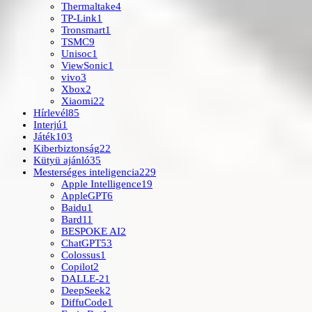
Thermaltake
4
TP-Link
1
Tronsmart
1
TSMC
9
Unisoc
1
ViewSonic
1
vivo
3
Xbox
2
Xiaomi
22
Hírlevél
85
Interjú
1
Játék
103
Kiberbiztonság
22
Kütyü ajánló
35
Mesterséges inteligencia
229
Apple Intelligence
19
AppleGPT
6
Baidu
1
Bard
11
BESPOKE AI
2
ChatGPT
53
Colossus
1
Copilot
2
DALLE-2
1
DeepSeek
2
DiffuCode
1