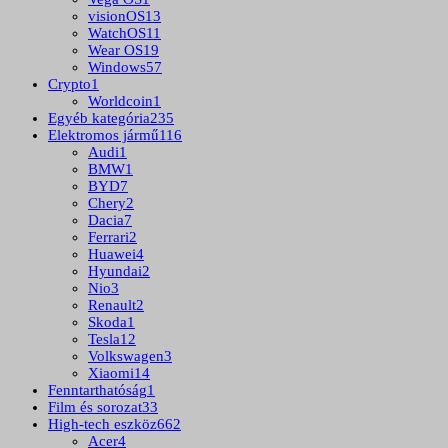
visionOS
13
WatchOS
11
Wear OS
19
Windows
57
Crypto
1
Worldcoin
1
Egyéb kategória
235
Elektromos jármű
116
Audi
1
BMW
1
BYD
7
Chery
2
Dacia
7
Ferrari
2
Huawei
4
Hyundai
2
Nio
3
Renault
2
Skoda
1
Tesla
12
Volkswagen
3
Xiaomi
14
Fenntarthatóság
1
Film és sorozat
33
High-tech eszköz
662
Acer
4