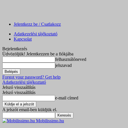
Jelentkezz be / Csatlakozz
Adatkezelési tájékoztató
Kapcsolat
Bejelentkezés
Üdvözöljük! Jelentkezzen be a fiókjába
felhasználóneved
jelszavad
Forgot your password? Get help
Adatkezelési tájékoztató
Jelszó visszaállítás
Jelszó visszaállítás
e-mail címed
A jelszót email-ben küldjük el.
Mobilissimo.hu