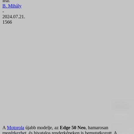
Írta:
B. Mihály
-
2024.07.21.
1566
A
Motorola
újabb modelje, az
Edge 50 Neo
, hamarosan
megérkezhet, és hivatalos renderképeken is bemutatkozott. A