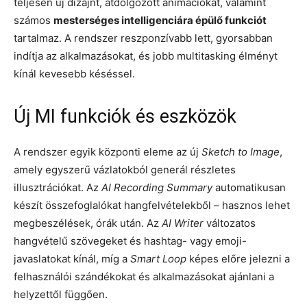
teljesen új dizájnt, átdolgozott animációkat, valamint
számos
mesterséges intelligenciára épülő funkciót
tartalmaz. A rendszer reszponzívabb lett, gyorsabban
indítja az alkalmazásokat, és jobb multitasking élményt
kínál kevesebb késéssel.
Új MI funkciók és eszközök
A rendszer egyik központi eleme az új
Sketch to Image
,
amely egyszerű vázlatokból generál részletes
illusztrációkat. Az
AI Recording Summary
automatikusan
készít összefoglalókat hangfelvételekből – hasznos lehet
megbeszélések, órák után. Az
AI Writer
változatos
hangvételű szövegeket és hashtag- vagy emoji-
javaslatokat kínál, míg a
Smart Loop
képes előre jelezni a
felhasználói szándékokat és alkalmazásokat ajánlani a
helyzettől függően.