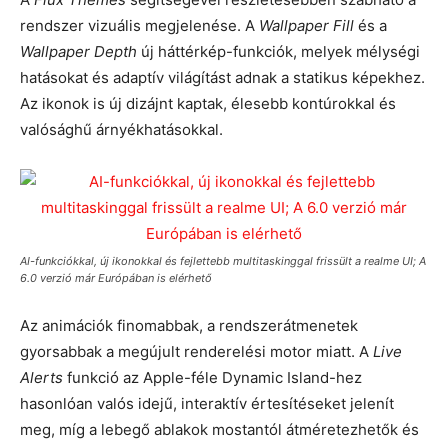
rendszer vizuális megjelenése. A
Wallpaper Fill
és a
Wallpaper Depth
új háttérkép-funkciók, melyek mélységi
hatásokat és adaptív világítást adnak a statikus képekhez.
Az ikonok is új dizájnt kaptak, élesebb kontúrokkal és
valósághű árnyékhatásokkal.
AI-funkciókkal, új ikonokkal és fejlettebb multitaskinggal frissült a realme UI; A
6.0 verzió már Európában is elérhető
Az animációk finomabbak, a rendszerátmenetek
gyorsabbak a megújult renderelési motor miatt. A
Live
Alerts
funkció az Apple-féle Dynamic Island-hez
hasonlóan valós idejű, interaktív értesítéseket jelenít
meg, míg a lebegő ablakok mostantól átméretezhetők és