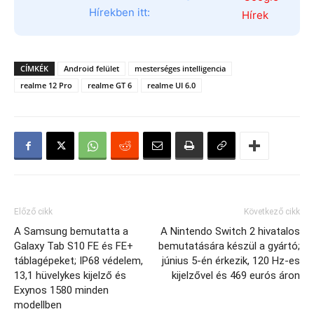
Hírekben itt:
CÍMKÉK
Android felület
mesterséges intelligencia
realme 12 Pro
realme GT 6
realme UI 6.0
Előző cikk
Következő cikk
A Samsung bemutatta a
A Nintendo Switch 2 hivatalos
Galaxy Tab S10 FE és FE+
bemutatására készül a gyártó;
táblagépeket; IP68 védelem,
június 5-én érkezik, 120 Hz-es
13,1 hüvelykes kijelző és
kijelzővel és 469 eurós áron
Exynos 1580 minden
modellben