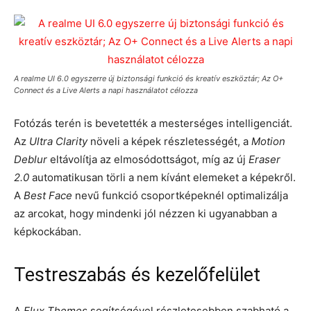
A realme UI 6.0 egyszerre új biztonsági funkció és kreatív eszköztár; Az O+
Connect és a Live Alerts a napi használatot célozza
Fotózás terén is bevetették a mesterséges intelligenciát.
Az
Ultra Clarity
növeli a képek részletességét, a
Motion
Deblur
eltávolítja az elmosódottságot, míg az új
Eraser
2.0
automatikusan törli a nem kívánt elemeket a képekről.
A
Best Face
nevű funkció csoportképeknél optimalizálja
az arcokat, hogy mindenki jól nézzen ki ugyanabban a
képkockában.
Testreszabás és kezelőfelület
A
Flux Themes
segítségével részletesebben szabható a