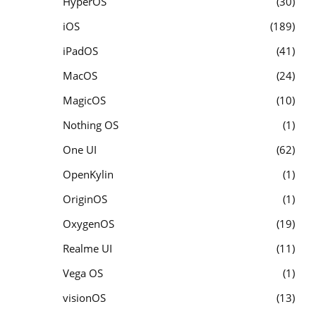
HyperOS
30
iOS
189
iPadOS
41
MacOS
24
MagicOS
10
Nothing OS
1
One UI
62
OpenKylin
1
OriginOS
1
OxygenOS
19
Realme UI
11
Vega OS
1
visionOS
13