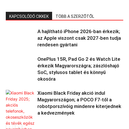
KAPCSOLÓDÓ CIKKEK
TÖBB A SZERZŐTŐL
A hajlítható iPhone 2026-ban érkezik;
az Apple viszont csak 2027-ben tudja
rendesen gyártani
OnePlus 15R, Pad Go 2 és Watch Lite
érkezik Magyarországra; zászlóshajó
SoC, stylusos tablet és könnyű
okosóra
Xiaomi Black Friday akció indul
Magyarországon; a POCO F7-től a
robotporszívóig mindenre kiterjednek
a kedvezmények