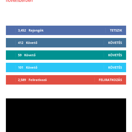
3,452
Rajongók
TETSZIK
412
Követő
KÖVETÉS
59
Követő
KÖVETÉS
101
Követő
KÖVETÉS
2,589
Feliratkozó
FELIRATKOZÁS