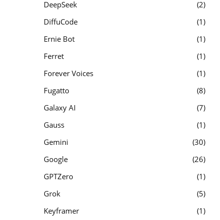
DeepSeek
2
DiffuCode
1
Ernie Bot
1
Ferret
1
Forever Voices
1
Fugatto
8
Galaxy AI
7
Gauss
1
Gemini
30
Google
26
GPTZero
1
Grok
5
Keyframer
1