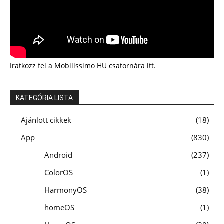
Iratkozz fel a Mobilissimo HU csatornára
itt
.
KATEGÓRIA LISTA
Ajánlott cikkek
18
App
830
Android
237
ColorOS
1
HarmonyOS
38
homeOS
1