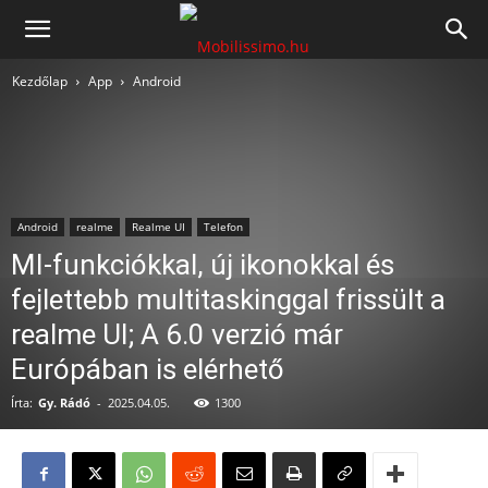
Mobilissimo.hu
Kezdőlap
App
Android
Android
realme
Realme UI
Telefon
MI-funkciókkal, új ikonokkal és
fejlettebb multitaskinggal frissült a
realme UI; A 6.0 verzió már
Európában is elérhető
Írta:
Gy. Rádó
-
2025.04.05.
1300