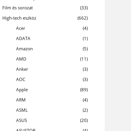
Film és sorozat
33
High-tech eszköz
662
Acer
4
ADATA
1
Amazon
5
AMD
11
Anker
3
AOC
3
Apple
89
ARM
4
ASML
2
ASUS
20
ASUSTOR
4