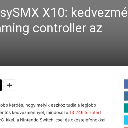
EasySMX X10: kedvezm
ming controller az
yobb kérdés, hogy melyik eszköz tudja a legjobb
lentős kedvezménnyel, mindössze
13 246 forintért
 PC-kkel, a Nintendo Switch-csel és okostelefonokkal