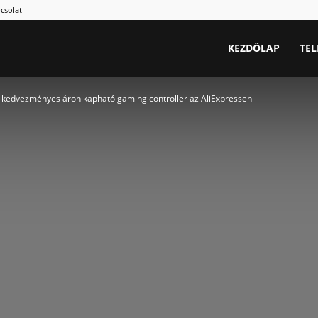
csolat
KEZDŐLAP
TE
: kedvezményes áron kapható gaming controller az AliExpressen