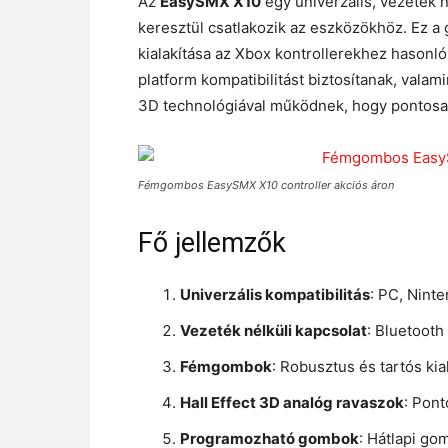
Az
EasySMX X10
egy univerzális, vezeték n
keresztül csatlakozik az eszközökhöz. Ez a
kialakítása az Xbox kontrollerekhez hasonl
platform kompatibilitást biztosítanak, valam
3D technológiával működnek, hogy pontosabb
Fémgombos EasySMX X10 controller akciós áron
Fő jellemzők
Univerzális kompatibilitás
: PC, Nint
Vezeték nélküli kapcsolat
: Bluetooth
Fémgombok
: Robusztus és tartós kia
Hall Effect 3D analóg ravaszok
: Pont
Programozható gombok
: Hátlapi go