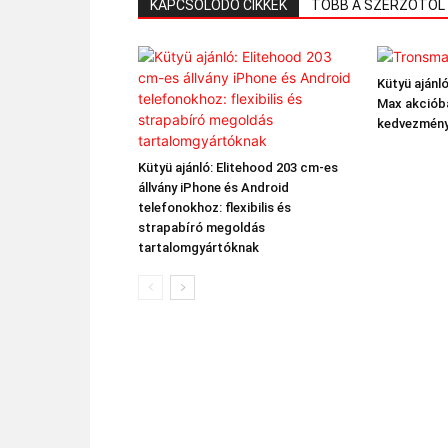
KAPCSOLÓDÓ CIKKEK
TÖBB A SZERZŐTŐL
Kütyü ajánl
Max akciób
kedvezmény
Kütyü ajánló: Elitehood 203 cm-es
állvány iPhone és Android
telefonokhoz: flexibilis és
strapabíró megoldás
tartalomgyártóknak