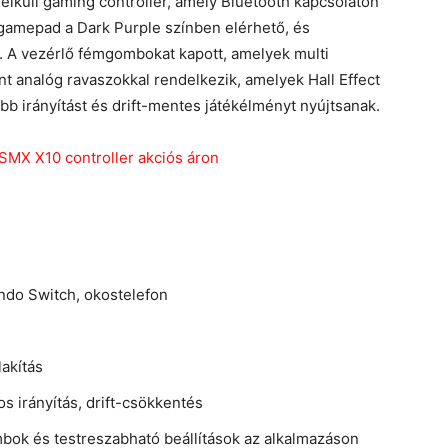
élküli gaming controller, amely Bluetooth kapcsolaton
 gamepad a Dark Purple színben elérhető, és
ó. A vezérlő fémgombokat kapott, amelyek multi
int analóg ravaszokkal rendelkezik, amelyek Hall Effect
 irányítást és drift-mentes játékélményt nyújtsanak.
endo Switch, okostelefon
lakítás
os irányítás, drift-csökkentés
mbok és testreszabható beállítások az alkalmazáson