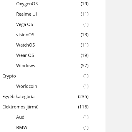
OxygenOS
19
Realme UI
11
Vega OS
1
visionOS
13
WatchOS
11
Wear OS
19
Windows
57
Crypto
1
Worldcoin
1
Egyéb kategória
235
Elektromos jármű
116
Audi
1
BMW
1