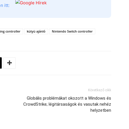
 itt:
ng controller
kütyü ajánló
Nintendo Switch controller
Következő cikk
Globális problémákat okozott a Windows és
CrowdStrike; légitársaságok és vasutak nehéz
helyzetben