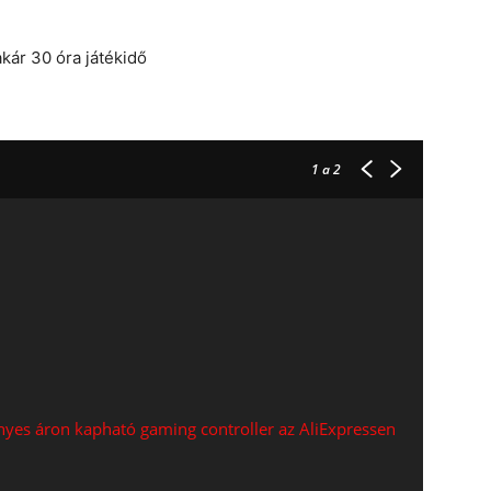
kár 30 óra játékidő
1
a 2