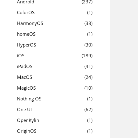
Android
237
ColorOS
1
HarmonyOS
38
homeOS
1
HyperOS
30
iOS
189
iPadOS
41
MacOS
24
MagicOS
10
Nothing OS
1
One UI
62
OpenKylin
1
OriginOS
1