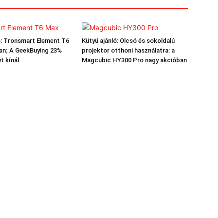
ó: Tronsmart Element T6
Kütyü ajánló: Olcsó és sokoldalú
an; A GeekBuying 23%
projektor otthoni használatra: a
t kínál
Magcubic HY300 Pro nagy akcióban