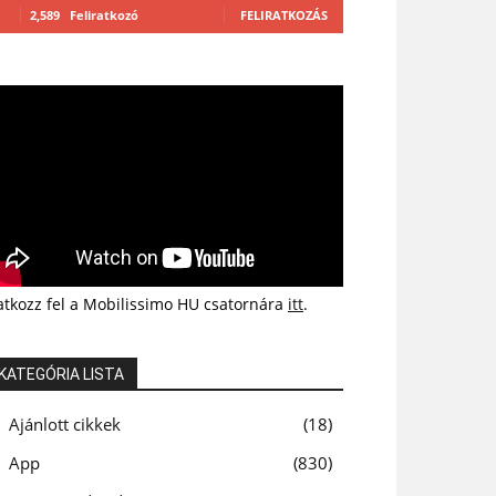
2,589
Feliratkozó
FELIRATKOZÁS
atkozz fel a Mobilissimo HU csatornára
itt
.
KATEGÓRIA LISTA
Ajánlott cikkek
18
App
830