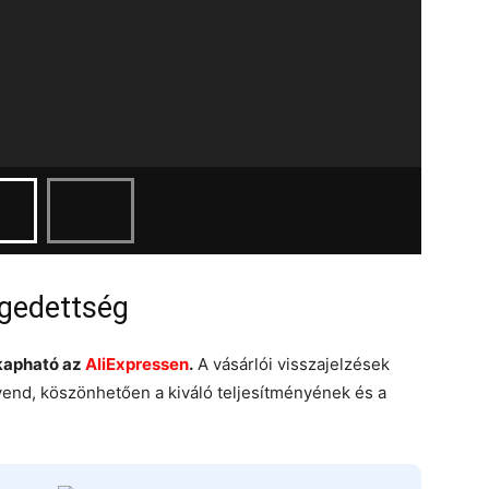
égedettség
 kapható az
AliExpressen
.
A vásárlói visszajelzések
end, köszönhetően a kiváló teljesítményének és a