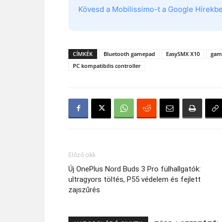
Kövesd a Mobilissimo-t a Google Hírekben
CÍMKÉK
Bluetooth gamepad
EasySMX X10
gami
PC kompatibilis controller
Előző cikk
Új OnePlus Nord Buds 3 Pro fülhallgatók:
ultragyors töltés, P55 védelem és fejlett
zajszűrés