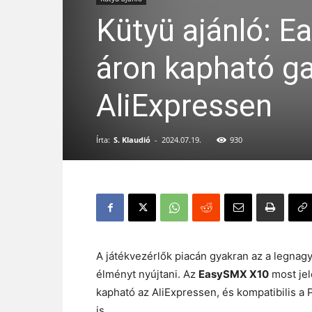
Kütyü ajánló: 
áron kapható ga
AliExpressen
Írta:
S. Klaudió
-
2024.07.19.
930
A játékvezérlők piacán gyakran az a legnag
élményt nyújtani. Az
EasySMX X10
most je
kapható az AliExpressen, és kompatibilis a
is.