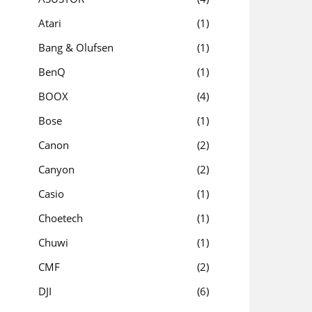
Atari
1
Bang & Olufsen
1
BenQ
1
BOOX
4
Bose
1
Canon
2
Canyon
2
Casio
1
Choetech
1
Chuwi
1
CMF
2
DJI
6