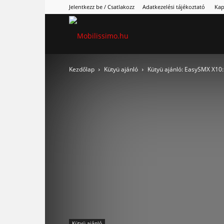
Jelentkezz be / Csatlakozz
Adatkezelési tájékoztató
Kap
Mobilissimo.hu
Kezdőlap
Kütyü ajánló
Kütyü ajánló: EasySMX X10
Kütyü ajánló